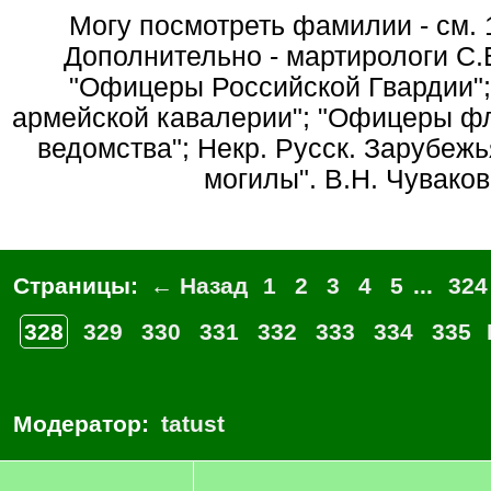
Могу посмотреть фамилии - см. 
Дополнительно - мартирологи С.В
"Офицеры Российской Гвардии"
армейской кавалерии"; "Офицеры фл
ведомства"; Некр. Русск. Зарубеж
могилы". В.Н. Чуваков
Страницы:
← Назад
1
2
3
4
5
...
324
328
329
330
331
332
333
334
335
Модератор:
tatust