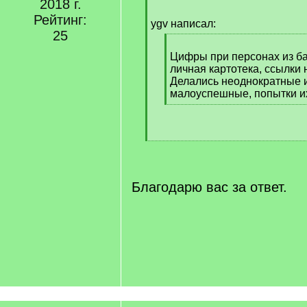
2018 г.
Рейтинг:
ygv написал:
25
[
q
Цифры при персонах из ба
]
личная картотека, ссылки 
Делались неоднократные и
малоуспешные, попытки их
[
/
q
[
]
/
q
]
Благодарю вас за ответ.