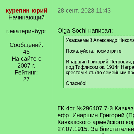
курепин юрий
28 сент. 2023 11:43
Начинающий
Olga Sochi написал:
г.екатеринбург
[
Уважаемый Александр Никола
Сообщений:
q
]
46
Пожалуйста, посмотрите:
На сайте с
Инаршин Григорий Петрович, р
2007 г.
под Тифлисом ок. 1914г. Нагр
Рейтинг:
крестом 4 ст. (по семейным п
27
Спасибо!
[
/
q
]
ГК 4ст.№296407 7-й Кавказ
ефр. Инаршин Григорий (П
Кавказского армейского ко
27.07.1915. За блистатель