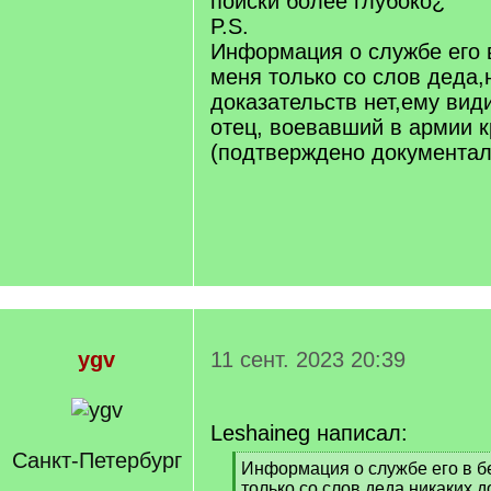
поиски более глубоко¿
P.S.
Информация о службе его 
меня только со слов деда,
доказательств нет,ему вид
отец, воевавший в армии 
(подтверждено документал
ygv
11 сент. 2023 20:39
Leshaineg написал:
Санкт-Петербург
[
Информация о службе его в б
q
только со слов деда,никаких д