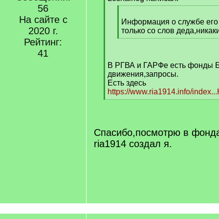
]
56
[
На сайте с
q
Информация о службе его 
2020 г.
]
только со слов деда,никак
[
Рейтинг:
/
41
q
В РГВА и ГАРФе есть фонды 
]
движения,запросы.
Есть здесь
https://www.ria1914.info/index.
[
/
q
]
Спасибо,посмотрю в фонда
ria1914 создал я.