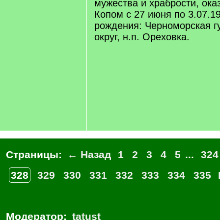
мужества и храбрости, ока
Копом с 27 июня по 3.07.1
рождения: Черноморская гу
округ, н.п. Ореховка.
Страницы:
← Назад
1
2
3
4
5
...
324
328
329
330
331
332
333
334
335
Модератор:
tatust