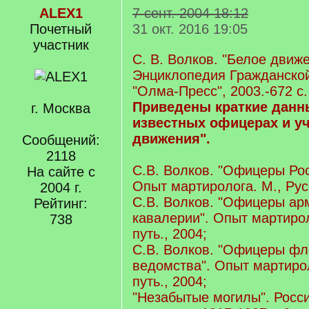
ALEX1
7 сент. 2004 18:12
Почетный
31 окт. 2016 19:05
учаcтник
С. В. Волков. "Белое движ
Энциклопедия Гражданской 
"Олма-Пресс", 2003.-672 с.
Приведены краткие данны
г. Москва
известных офицерах и уч
движения".
Сообщений:
2118
С.В. Волков. "Офицеры Рос
На сайте с
Опыт мартиролога. М., Русс
2004 г.
С.В. Волков. "Офицеры ар
Рейтинг:
кавалерии". Опыт мартирол
738
путь., 2004;
С.В. Волков. "Офицеры фл
ведомства". Опыт мартирол
путь., 2004;
"Незабытые могилы". Росс