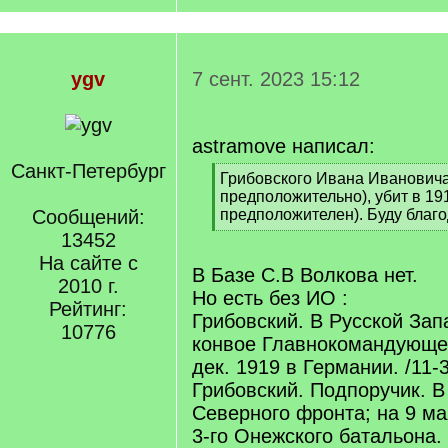
ygv
7 сент. 2023 15:12
astramove написал:
Санкт-Петербург
[
Грибовского Ивана Ивановича 
q
предположительно), убит в 191
]
Сообщений:
предположителен). Буду благо
[
13452
/
На сайте с
q
В Базе С.В Волкова нет.
2010 г.
]
Но есть без ИО :
Рейтинг:
Грибовский. В Русской Зап
10776
конвое Главнокомандующег
дек. 1919 в Германии. /11-
Грибовский. Подпоручик. В
Северного фронта; на 9 ма
3-го Онежского батальона. 