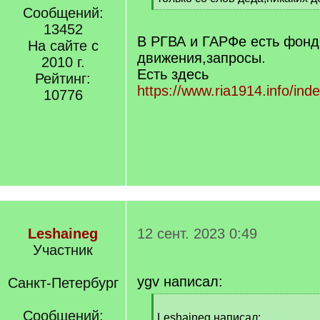
]
Сообщений:
[
/
13452
q
В РГВА и ГАРФе есть фонд
На сайте с
]
движения,запросы.
2010 г.
Есть здесь
Рейтинг:
https://www.ria1914.info/in
10776
Leshaineg
12 сент. 2023 0:49
Участник
ygv написал:
Санкт-Петербург
[
Сообщений:
q
Leshaineg написал: