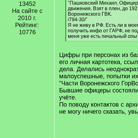
]
13452
"Пашковский Михаил. Офицер.
движения. Взят в плен, до 192
На сайте с
Воронежского ГВК.
2010 г.
/794-30/"
Рейтинг:
Я не живу в РФ. Есть ли в мо
получить инфо от ГАРФ, не по
10776
меня уже есть печальный опыт 
[
/
q
Цифры при персонах из ба
]
его личная картотека, ссы
дела. Делались неоднократ
малоуспешные, попытки их
"Части Воронежского ГорВ
Бывшие офицеры состояли
учёте.
По поводу контактов с арх
не могу ничего сказать, увы