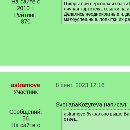
На сайте с
[
Цифры при персонах из базы В
2010 г.
q
личная картотека, ссылки на 
]
Рейтинг:
Делались неоднократные и, д
малоуспешные, попытки их ра
870
[
/
q
]
astramove
8 сент. 2023 12:16
Участник
SvetlanaKozyreva написал:
Сообщений:
[
astramove буквально выше Ва
56
q
ответ...
]
На сайте с