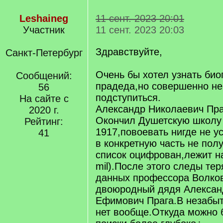
Leshaineg
11 сент. 2023 20:01
Участник
11 сент. 2023 20:03
Здравствуйте,
Санкт-Петербург
Очень бы хотел узнать би
Сообщений:
прадеда,но совершенно не
56
подступиться.
На сайте с
Александр Николаевич Праг
2020 г.
Окончил Душетскую школу
Рейтинг:
1917,повоевать нигде не у
41
в конкретную часть не пол
список оцифрован,лежит н
mil).После этого следы те
данных профессора Волков
двоюродный дядя Алексан
Ефимович Прага.В незабыт
нет вообще.Откуда можно 