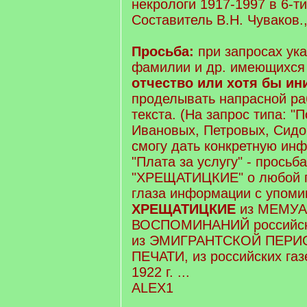
некрологи 1917-1997 в 6-ти
Составитель В.Н. Чуваков.,
Просьба:
при запросах ук
фамилии и др. имеющихс
отчество или хотя бы и
проделывать напрасной ра
текста. (На запрос типа: "
Ивановых, Петровых, Сидо
смогу дать конкретную ин
"Плата за услугу" - просьб
"ХРЕЩАТИЦКИЕ" о любой 
глаза информации с упом
ХРЕЩАТИЦКИЕ
из МЕМУА
ВОСПОМИНАНИЙ российски
из ЭМИГРАНТСКОЙ ПЕР
ПЕЧАТИ, из российских газ
1922 г. ...
ALEX1