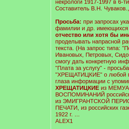
некрологи 1917-1997 в 6-ти
Составитель В.Н. Чуваков.,
Просьба:
при запросах ук
фамилии и др. имеющихс
отчество или хотя бы и
проделывать напрасной ра
текста. (На запрос типа: "
Ивановых, Петровых, Сидо
смогу дать конкретную ин
"Плата за услугу" - просьб
"ХРЕЩАТИЦКИЕ" о любой 
глаза информации с упом
ХРЕЩАТИЦКИЕ
из МЕМУА
ВОСПОМИНАНИЙ российски
из ЭМИГРАНТСКОЙ ПЕР
ПЕЧАТИ, из российских газ
1922 г. ...
ALEX1