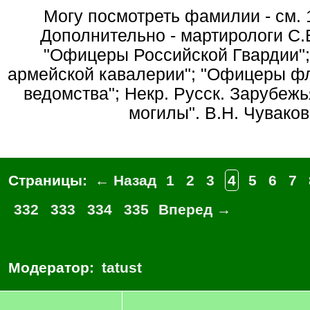
Могу посмотреть фамилии - см. 
Дополнительно - мартирологи С.В
"Офицеры Российской Гвардии"
армейской кавалерии"; "Офицеры фл
ведомства"; Некр. Русск. Зарубеж
могилы". В.Н. Чуваков
Страницы:
← Назад
1
2
3
4
5
6
7
332
333
334
335
Вперед →
Модератор:
tatust