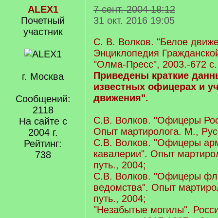
ALEX1
7 сент. 2004 18:12
Почетный
31 окт. 2016 19:05
учаcтник
С. В. Волков. "Белое движ
Энциклопедия Гражданской 
"Олма-Пресс", 2003.-672 с.
Приведены краткие данны
г. Москва
известных офицерах и уч
движения".
Сообщений:
2118
С.В. Волков. "Офицеры Рос
На сайте с
Опыт мартиролога. М., Русс
2004 г.
С.В. Волков. "Офицеры ар
Рейтинг:
кавалерии". Опыт мартирол
738
путь., 2004;
С.В. Волков. "Офицеры фл
ведомства". Опыт мартирол
путь., 2004;
"Незабытые могилы". Росс