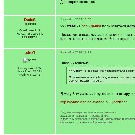
Да, скорее всего так.
]
DudoS
3 октября 2024 15:55
Новичок
>> Ответ на
сообщение
пользователя
adro
Сообщений: 5
На сайте с 2024 г.
Подскажите пожалуйста где можно посмотр
Рейтинг: 1
попал в плен, впоследствии был отправлен
adroff
5 октября 2024 19:29
DudoS написал:
Сообщений: 1757
[
>> Ответ на сообщение пользователя adroff 
На сайте с 2009 г.
q
Рейтинг: 1041
]
Подскажите пожалуйста где можно посмотрет
был отправлен на Урал.
[
/
q
Я могу Вам дать ссылку, но не гарантирую, 
]
https://anno.onb.ac.at/anno-su...ject:Krieg
---
Ищу информацию по следующим фамилиям:
Якуше(o)в, Мазунин = Пермский край
Адров = Мелитополь, Орловская, Челябинская и Тюменск
Соловьевы, Новиковы = Орловская обл.