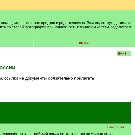
 помощников в поисках предков и родственников. Вам подскажут где искать
лить по старой фотографии принадлежность к воинским частям, ведомствам
ПОИСК
ВНИЗ ⇊
оссии
ы, ссылки на документы обязательно прилагать
Наверх
##
ндреевич, но в австрийский документах отчество не указывается.