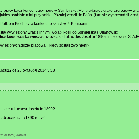
zu pracy bądź koncentracyjnego w Ssimbirsku. Mój pradziadek jako szeregowy w ar
ies osobiste miał przy sobie. Później wrócił do Bośni (tam sie wyprowadził z rodz
ułkiem Piechoty, a konkretnie służył w 7. Kompanii.
został wywieziony wraz z innymi wgłąb Rosji do Ssimbirska ( Uljanowsk)
striackiego wojska wpisywany był jako Lukac des Josef ur.1890 miejscowość STAJE
ywiezionych,gdzie pracowali, kiedy zostali zwolnieni?
ancu12
от 28 октября 2024 3:18
(Lukac = Lucacs) Josefa to 1890?
зеф родился в 1890 году?
ая области, Харбин