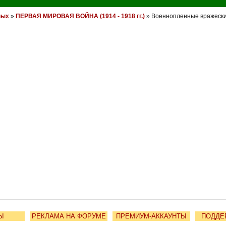
ных
»
ПЕРВАЯ МИРОВАЯ ВОЙНА (1914 - 1918 гг.)
» Военнопленные вражеских
Ы
РЕКЛАМА НА ФОРУМЕ
ПРЕМИУМ-АККАУНТЫ
ПОДДЕ