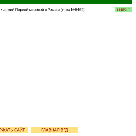
 армий Первой мировой в России [тема №9469]
ВВЕРХ ⇈
РЖАТЬ САЙТ
ГЛАВНАЯ ВГД