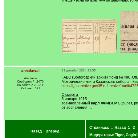
И ещё - если он взял чужую фамилию, то к
annakoval
23 декабря 2024 23:55
ГАВО (Вологодский архив) Фонд № 496. Оп.6
Апатиты
Метрические книги Казанского собора г. Ки
Сообщений: 2470
На сайте с 2023 г.
https://gosarchive.gov35.ru/archive1/unit/47
Рейтинг: 592
О смерти
6 января 1915
военнопленный
Карл ФРИВОРТ
, 29 лет, 
от воспаления ....
Страницы:
← Назад
1
2
← Назад
Вперед →
Модераторы:
Tiger
,
Gogin1