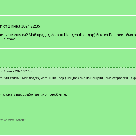
ff
от 2 июня 2024 22:35
еть эти списки? Мой прадед Иоганн Шандер (Шандор) был из Венгрии,. был от
 на Урал.
от 2 июня 2024 22:35
ь эти списки? Мой прадед Иоганн Шандер (Шандор) был из Венгрии,. был отправлен на фро
что она у вас сработает, но поробуйте.
ая области, Харбин