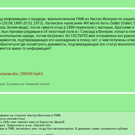
щу информацию о прадеде- военнопленном ПМВ из Австро-Венгрии по национ
20.08.1895-20.01.1973). Латинское написание ФИ могло быть Gatter (Gater) Sz
ш Золем меде), после смерти отца в 1899 переехали с матерью, братьями и с
был призван рядовым в 34 пехотный полк в г. Сексорд в Венгрии, попал в пле
лесопильном заводе, потом батрачил. Из ГАСПИТО мне отправлена его рукопи
кументов, подтверждающих его нахождение в плену, нет, о чем получены ответ
обратиться/ где посмотреть документы, подтверждающие его статус военноп
меется какая-то информация?
льска.doc, 206336 байт)
рии, Рузановых из Тюменской области
авшем на стороне Австро-Венгрии в ПМВ.
даты неизвестны)
4х 195х уже сменил имя на Коростин Дюрий
риз, Тевризского р-на, Омской обл.
дях в ПМВ, возможно уже тогда был ветеринаром. В деревне также занимался зубами