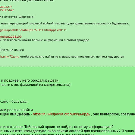
тью, т.к. его сын участвовал в ВОВ:
1389327/
02958569/
ло отчество "Дертовна"
о мать перед второй мировой войной, писала одно единственное письмо из Будапешта.
.vgd.ru/post/316/9469/p1750111.htm#pp1750111
.htm#pp2268109
ем, хотелось бы найти больше информации о самом прадеде
-
ичего не нашёл
obarhiv.72to.ru
чтобы возможно найти по спискам военнопленных, но пока жду доступ
 и позднее у него рождались дети.
 части с его фамилией из свидетельства):
ано - буду рад.
ядли реально найти.
оящее имя Дьёрдь -
https://ru.wikipedia.org/wiki/Дьёрдь
, оно венгерское, созвуч
ше искать если Тобольский архив не найдет по нему информацию?
ленных в открытом доступе либо списки лагерей для военнопленных? Я знаю ч