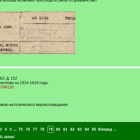
ак вообще возможно проследить связь по документам?
3. Д. 152
риллова за 1914-1918 годы.
3576#130
римско-католического вероисповедания
3
4
5
...
75
76
77
78
79
80
81
82
83
84
85
Вперед →
0
,
tatust