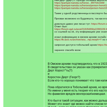
Имя Дерт (Дарт) с гораздо большей вероятнос
https://pamyat-naroda.ru/heroe...997541048/
https://pamyat-naroda.ru/heroes/person-hero4
https://pamyat-naroda.ru/heroes/person-hero1
Также у одной родственницы в пасспорте бы
Призван возможно из Будапешта, так как ег
довольно давно уже писал тут:
https://forum
Ответ был:
https://forum.vgd.ru/post/316/9469/p2268109
со ссылкой на ok, эту информацию уже зна
искал информацию в омском архиве онлайн 
https://lk.iaoo.ru/archive/sea...mp;morph=Y
но н
запросил доступ в тобольский архив
https://t
заранее спасибо всем
[
/
q
]
В Омском архиве подтвердилось что в 1922
В свидетельствах он указан как (прикрепил
Дерт Корост*ть(?)
и
Коростен Дюрт (Георг?)
Если кто-то хорошо понимает что там напис
Пока обратился в Тобольский архив, но вр
По имени у меня есть теория что его наст
Но фамилия врядли венгерская\немецкая.
Кто был в такой ситуации, как можно даль
Может кто знает где можно найти списки п