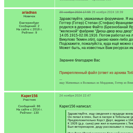
ariadnas
20 ноября 2024 17:55
26 ноября 2024 18:39
Новичок
Здравствуйте, уважаемые форумчане. Я и
Готтер (Готер) Степан (Стефан) Францевич (
Екатеринбург
Сообщений: 2
родился в деревне Файто (Брезнобанай Яро
На сайте с 2016 г.
"железной" фабрике "Диош-двор вош двор"; 
Рейтинг: 9
14.05.1915-02.06.1916. Потом работал на 
Викулово Тюмен.обл), однако каких-либо до
Подскажите, пожалуйста, куда ещё можно 
Может быть, на известных Вам ресурсах и
Заранее благодарю Вас
Прикрепленный файл (ответ из архива Тобо
---
ищу Матвеевых и Волковых из Мордовии, Готтер из Венг
Kaper156
24 ноября 2024 22:47
Участник
Kaper156 написал:
Сообщений: 86
На сайте с 2014 г.
Рейтинг: 130
[
Здравствуйте, ищу сведения о прадеде воев
q
Он попал в плен, был в лагере в Тобольске (
]
Предположительно Корст Дерт, видимо к 19
К 1926 (д.р. сына) уже жил в нынешнем с.Тев
Был ветеринаром, деду рассказывал о лоша