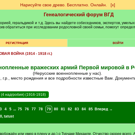
Нарисуйте свое древо. Бесплатно. Онлайн.
[х]
Генеалогический форум ВГД
рией, геральдикой и т.д. Здесь вы найдете собеседников, экспертов, умелых
рхив обратиться при исследовании родословной своей семьи, помогут опреде
РЕГИСТРАЦИЯ
ВОЙТИ
АЯ ВОЙНА (1914 - 1918 гг.)
нопленные вражеских армий Первой мировой в Р
(Нерусские военнопленные у нас).
г.р., место рождения и все подробности известные Вам. Документ
(4 надгробия) (1916-1918)
3
4
5
...
75
76
77
78
79
80
81
82
83
84
85
Вперед →
0
,
tatust
бождён или умер в плену и др.) о Турчаке Михаиле. Отчество скорее всего, А