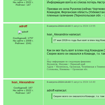
Информация взята из списка потерь Австр
На сайте с 2022 г.
Рейтинг: 147
Призван из села Русилов (сейчас Чортковски
Кокандом, Ферганская область (Узбекистан)
пленные галичание (Тернопольская обл. – э
adroff
6 августа 2024 13:30
6 августа 2024 13:55
Ivan_Alexandrov написал:
Сообщений: 1757
[
27 мая 1918-го года был взят в плен под Кок
На сайте с 2009 г.
q
[
Рейтинг: 1041
]
/
q
Как он мог быть взят в плен под Кокандом
]
Скорее всего он оказался в Коканде, т.к. т
---
Ищу информацию по следующим фамилиям:
Якуше(o)в, Мазунин = Пермский край
Адров = Мелитополь, Орловская, Челябинская и Тюменск
Соловьевы, Новиковы = Орловская обл.
Ivan_Alexandrov
6 августа 2024 14:40
6 августа 2024 14:40
Сообщений: 167
adroff написал:
На сайте с 2022 г.
Рейтинг: 147
[
Скорее всего он оказался в Коканде, т.к. там
q
[
]
/
q