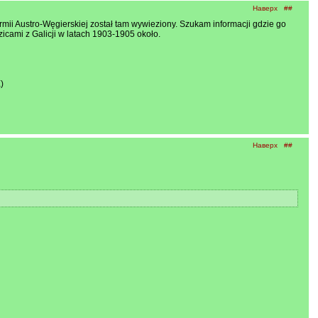
Наверх
##
mii Austro-Węgierskiej został tam wywieziony. Szukam informacji gdzie go
icami z Galicji w latach 1903-1905 około.
)
Наверх
##