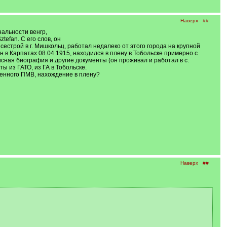
Наверх
##
альности венгр,
tefan. С его слов, он
естрой в г. Мишкольц, работал недалеко от этого города на крупной
н в Карпатах 08.04.1915, находился в плену в Тобольске примерно с
сная биография и другие документы (он проживал и работал в с.
ы из ГАТО, из ГА в Тобольске.
ленного ПМВ, нахождение в плену?
Наверх
##