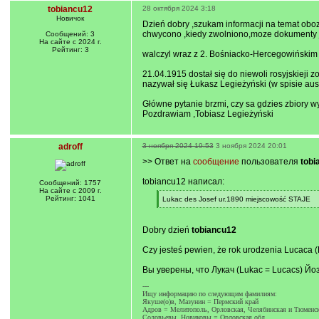
tobiancu12
28 октября 2024 3:18
Новичок
Dzień dobry ,szukam informacji na temat obo
chwycono ,kiedy zwolniono,moze dokumenty jak
Сообщений: 3
На сайте с 2024 г.
Рейтинг: 3
walczyl wraz z 2. Bośniacko-Hercegowińskim P
21.04.1915 dostał się do niewoli rosyjskieji 
nazywał się Łukasz Legieżyński (w spisie au
Główne pytanie brzmi, czy sa gdzies zbiory w
Pozdrawiam ,Tobiasz Legieżyński
adroff
3 ноября 2024 19:53
3 ноября 2024 20:01
>> Ответ на
сообщение
пользователя
tobi
tobiancu12 написал:
Сообщений: 1757
На сайте с 2009 г.
Рейтинг: 1041
[
Lukac des Josef ur.1890 miejscowość STAJE
q
[
]
/
q
Dobry dzień
tobiancu12
]
Czy jesteś pewien, że rok urodzenia Lucaca 
Вы уверены, что Лукач (Lukac = Lucacs) Йо
---
Ищу информацию по следующим фамилиям:
Якуше(o)в, Мазунин = Пермский край
Адров = Мелитополь, Орловская, Челябинская и Тюменск
Соловьевы, Новиковы = Орловская обл.