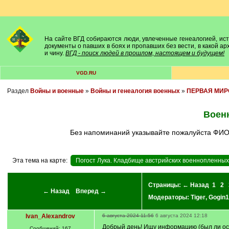
На сайте ВГД собираются люди, увлеченные генеалогией, исто
документы о павших в боях и пропавших без вести, в какой а
и чину.
ВГД - поиск людей в прошлом, настоящем и будущем!
VGD.RU
Раздел
Войны и военные
»
Войны и генеалогия военных
»
ПЕРВАЯ МИРОВ
Воен
Без напоминаний указывайте пожалуйста ФИО, 
Эта тема на карте:
Погост Лука. Кладбище австрийских военнопленных 
Страницы:
← Назад
1
2
← Назад
Вперед →
Модераторы:
Tiger
,
Gogin1
Ivan_Alexandrov
6 августа 2024 11:56
6 августа 2024 12:18
Добрый день! Ищу информацию (был ли осво
Сообщений: 167