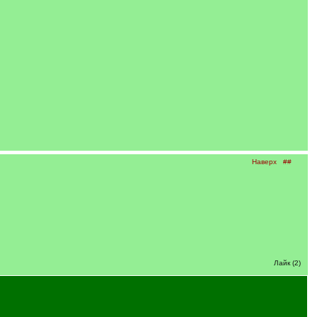
Наверх
##
Лайк (2)