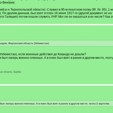
о-Венгрии:
й р-н Тернопольской области). Служил в 95-м пехотном полку (IR. Nr. 95), 1-м
. По другим данным, был взят в плен 16 июня 1917-го (другой документ но на 
то Галиция) потом пошли служить УНР. Мог ли он оказаться в их числе? Как э
андом, Ферганская область (Узбекистан)
 (Узбекистан), если военные действия до Коканда не дошли?
ам был лагерь военно-пленных. А в плен был взят в ранее в другом месте, поэту
ая области, Харбин
 был лагерь военно-пленных. А в плен был взят в ранее в другом месте, поэту 2 карточки.