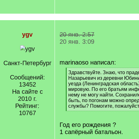
ygv
20 янв. 2:57
20 янв. 3:09
marinaoso написал:
Санкт-Петербург
[
Здравствуйте. Знаю, что пра
Сообщений:
q
Назарьевич из деревни Юбин
]
13452
уезда (Ленинградская область
мировую. По его братьям инф
На сайте с
нему не могу найти. Сохранил
2010 г.
быть, по погонам можно опред
Рейтинг:
службы? Помогите, пожалуйст
[
10767
/
q
Год его рождения ?
]
1 сапёрный батальон.