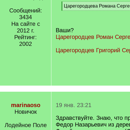
[
Царегородцева Романа Серге
Сообщений:
q
[
]
3434
/
q
На сайте с
]
Ваши?
2012 г.
Царегородцев Роман Серг
Рейтинг:
2002
Царегородцев Григорий Се
marinaoso
19 янв. 23:21
Новичок
Здравствуйте. Знаю, что 
Федор Назарьевич из дер
Лодейное Поле