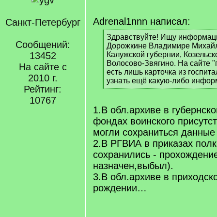
Adrenal1nnn написал:
Санкт-Петербург
[
Здравствуйте! Ищу информац
Сообщений:
q
Дорожкине Владимире Михайл
]
13452
Калужской губернии, Козельск
Волосово-Звягино. На сайте "
На сайте с
есть лишь карточка из госпита
2010 г.
узнать ещё какую-либо инфо
Рейтинг:
[
/
10767
q
1.В обл.архиве в губернск
]
фондах воинского присутст
могли сохраниться данные 
2.В РГВИА в приказах полк
сохранились - прохождени
назначен,выбыл).
3.В обл.архиве в приходск
рождении…