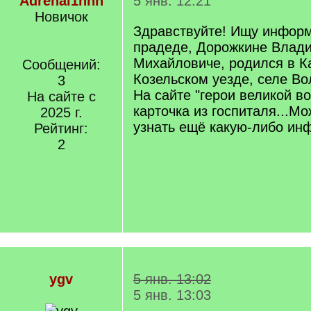
Adrenal1nnn
5 янв. 12:21
Новичок
Здравствуйте! Ищу инфор
прадеде, Дорожкине Влад
Михайловиче, родился в К
Сообщений:
Козельском уезде, селе Во
3
На сайте "герои великой в
На сайте с
карточка из госпиталя...М
2025 г.
узнать ещё какую-либо и
Рейтинг:
2
ygv
5 янв. 13:02
5 янв. 13:03