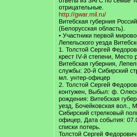
ответы из ЗАГС по семье 
отрицательные.
http://gwar.mil.ru/
Витебская губерния Россий
(Белорусская область).
• Участники первой миров
Лепельского уезда Витебск
1. Толстой Сергей Федоров
крест IV-й степени, Место
Витебская губерния, Лепел
службы: 20-й Сибирский ст
мл. унтер-офицер
2. Толстой Сергей Федоров
контужен, Выбыл: ф. Олес
рождения: Витебская губер
уезд, Бочейковская вол., 
Сибирский стрелковый полк
офицер, Дата события: 07
списки потерь.
Толстой Сергей Федорови