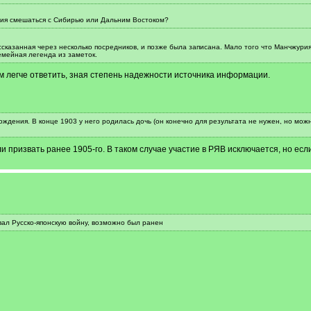
рия смешаться с Сибирью или Дальним Востоком?
сказанная через несколько посредников, и позже была записана. Мало того что Манчжурия 
емейная легенда из заметок.
м легче ответить, зная степень надежности источника информации.
ождения. В конце 1903 у него родилась дочь (он конечно для результата не нужен, но мо
ли призвать ранее 1905-го. В таком случае участие в РЯВ исключается, но если
ал Русско-японскую войну, возможно был ранен