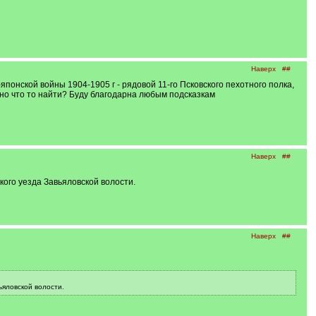
Наверх
##
японской войны 1904-1905 г - рядовой 11-го Псковского пехотного полка,
ожно что то найти? Буду благодарна любым подсказкам
Наверх
##
ого уезда Завьяловской волости.
Наверх
##
ьяловской волости.