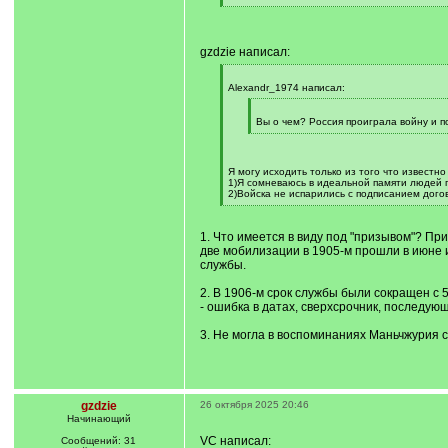
]
[
/
q
]
gzdzie написал:
[
q
Alexandr_1974 написал:
]
[
q
Вы о чем? Россия проиграла войну и п
]
[
/
q
]
Я могу исходить только из того что известно
1)Я сомневаюсь в идеальной памяти людей п
2)Войска не испарились с подписанием дого
[
/
q
1. Что имеется в виду под "призывом"? П
]
две мобилизации в 1905-м прошли в июне и
службы.
2. В 1906-м срок службы были сокращен с 5
- ошибка в датах, сверхсрочник, последующ
3. Не могла в воспоминаниях Маньчжурия
gzdzie
26 октября 2025 20:46
Начинающий
VC написал:
Сообщений: 31