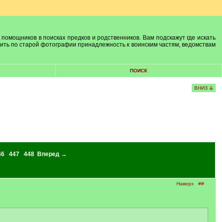
 помощников в поисках предков и родственников. Вам подскажут где искать
лить по старой фотографии принадлежность к воинским частям, ведомствам
ПОИСК
ВНИЗ ⇊
46
447
448
Вперед →
Наверх
##