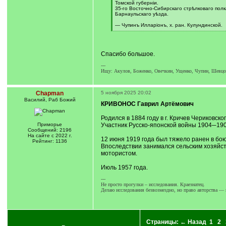
Томской губерніи.
35-го Восточно-Сибирскаго стрѣлковаго полк
Барнаульскаго уѣзда.
— Чупинъ Илларіонъ, х. ран. Кулундинской.
[
/
q
]
Спасибо большое.
---
Ищу: Акулов, Боженко, Овечкин, Ущенко, Чупин, Шевц
Chapman
5 ноября 2025 20:02
Василий, Раб Божий
КРИВОНОС Гаврил Артёмович
Родился в 1884 году в г. Кричев Чериковск
Приморье
Участник Русско-японской войны 1904─1905
Сообщений: 2196
На сайте с 2022 г.
12 июня 1919 года был тяжело ранен в бою
Рейтинг: 1136
Впоследствии занимался сельским хозяйств
мотористом.
Июль 1957 года.
---
Не просто прогулки – исследования. Краезнатец.
Делаю исследования безвозмездно, но право авторства — 
Страницы:
← Назад
1
2