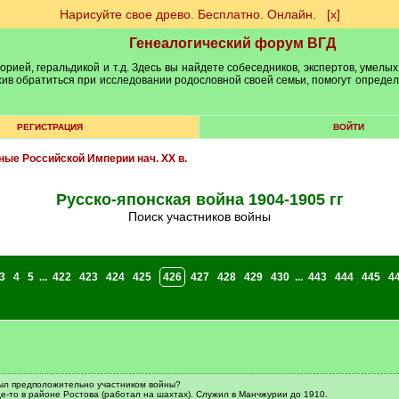
Нарисуйте свое древо. Бесплатно. Онлайн.
[х]
Генеалогический форум ВГД
рией, геральдикой и т.д. Здесь вы найдете собеседников, экспертов, умелых
рхив обратиться при исследовании родословной своей семьи, помогут опреде
РЕГИСТРАЦИЯ
ВОЙТИ
ные Российской Империи нач. XX в.
Русско-японская война 1904-1905 гг
Поиск участников войны
3
4
5
...
422
423
424
425
426
427
428
429
430
...
443
444
445
4
был предположительно участником войны?
где-то в районе Ростова (работал на шахтах). Служил в Манчжурии до 1910.