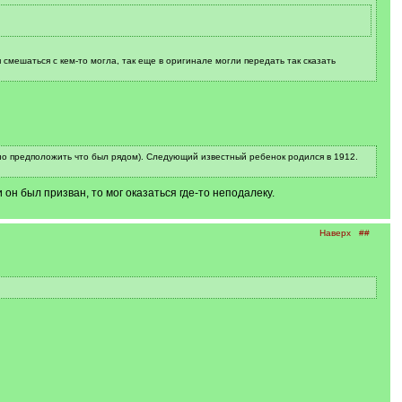
смешаться с кем-то могла, так еще в оригинале могли передать так сказать
жно предположить что был рядом). Следующий известный ребенок родился в 1912.
 он был призван, то мог оказаться где-то неподалеку.
Наверх
##