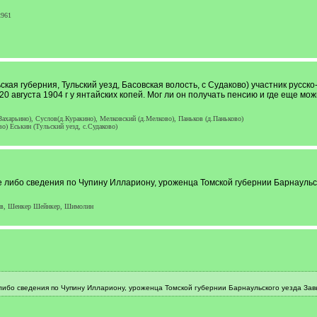
2961
кая губерния, Тульский уезд, Басовская волость, с Судаково) участник русско-
20 августа 1904 г у янтайских копей. Мог ли он получать пенсию и где еще м
ахарьино), Суслов(д.Куракино), Мелковский (д.Мелково), Паньков (д.Паньково)
о) Еськин (Тульский уезд, с.Судаково)
 либо сведения по Чупину Иллариону, уроженца Томской губернии Барнаульск
ов, Шенкер Шейнкер, Шимолин
либо сведения по Чупину Иллариону, уроженца Томской губернии Барнаульского уезда Зав