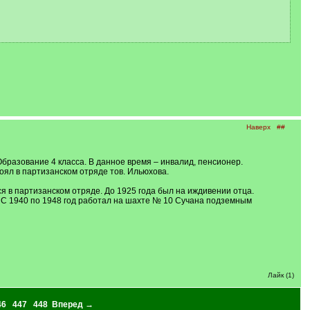
Наверх
##
 Образование 4 класса. В данное время – инвалид, пенсионер.
оял в партизанском отряде тов. Ильюхова.
я в партизанском отряде. До 1925 года был на иждивении отца.
. С 1940 по 1948 год работал на шахте № 10 Сучана подземным
Лайк (1)
46
447
448
Вперед →