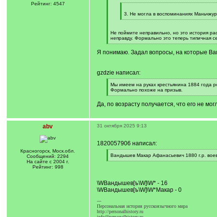
q
Рейтинг: 4547
]
[
q
3. Не могла в воспоминаниях Маньчжу
]
[
/
q
Не поймите неправильно, но это история рас
]
неправду. Формально это теперь типичная с
[
/
Я понимаю. Задал вопросы, на которые Ва
q
]
gzdzie написал:
[
Мы имеем на руках крестьянина 1884 года р
q
Формально похоже на призыв.
]
[
/
Да, по возрасту получается, что его не мог
q
]
abv
31 октября 2025 9:13
1820057906 написал:
Красногорск, Моск.обл.
[
Вандышев Макар Афанасьевич 1880 г.р. воев
Сообщений: 2294
q
[
На сайте с 2004 г.
]
/
Рейтинг: 998
q
]
\WВандышев[ъ\W]\W* - 16
\WВандышев[ъ\W]\W*Макар - 0
---
Персональная история русскоязычного мира
http://personalhistory.ru
info@personalhistory.ru