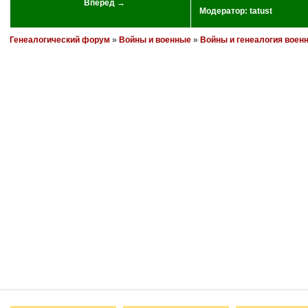
Вперед →
Модератор:
tatust
Генеалогический форум
»
Войны и военные
»
Войны и генеалогия воен