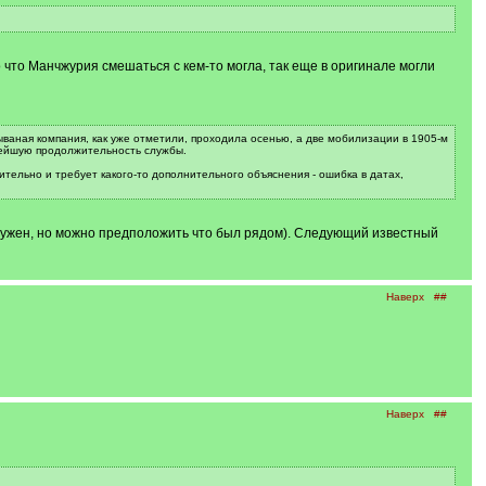
 что Манчжурия смешаться с кем-то могла, так еще в оригинале могли
ваная компания, как уже отметили, проходила осенью, а две мобилизации в 1905-м
ьнейшую продолжительность службы.
рительно и требует какого-то дополнительного объяснения - ошибка в датах,
е нужен, но можно предположить что был рядом). Следующий известный
Наверх
##
Наверх
##