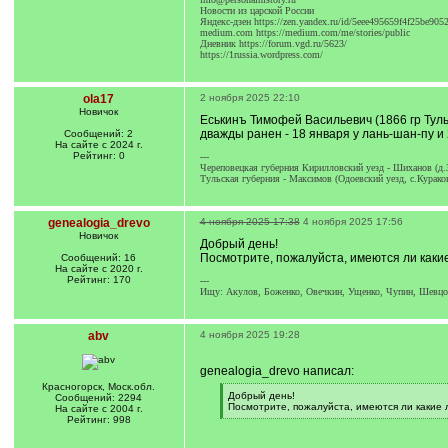
Новости из царской России
Яндекс-дзен https://zen.yandex.ru/id/5eee495659f4f25be905
medium.com https://medium.com/me/stories/public
Дневник https://forum.vgd.ru/5623/
https://1russia.wordpress.com/
ola17
2 ноября 2025 22:10
Новичок
Еськинъ Тимофей Васильевич (1866 гр Тульс
дважды ранен - 18 января у лань-шан-пу и 
Сообщений: 2
На сайте с 2024 г.
Рейтинг: 0
---
Череповецкая губерния Кирилловский уезд - Шиханов (д.З
Тульская губерния - Максимов (Одоевский уезд, с.Кураков
genealogia_drevo
4 ноября 2025 17:38
4 ноября 2025 17:56
Новичок
Добрый день!
Посмотрите, пожалуйста, имеются ли какие
Сообщений: 16
На сайте с 2020 г.
Рейтинг: 170
---
Ищу: Акулов, Боженко, Овечкин, Ущенко, Чупин, Шевц
abv
4 ноября 2025 19:28
genealogia_drevo написал:
Красногорск, Моск.обл.
[
Добрый день!
Сообщений: 2294
q
Посмотрите, пожалуйста, имеются ли какие 
На сайте с 2004 г.
]
[
Рейтинг: 998
/
q