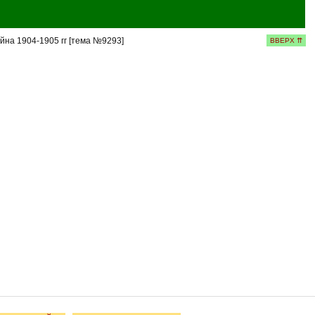
йна 1904-1905 гг [тема №9293]
ВВЕРХ ⇈