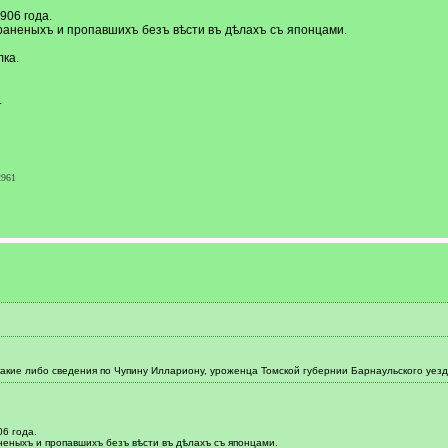
906 года.
раненыхъ и пропавшихъ безъ вѣсти въ дѣлахъ съ японцами.
лка.
.
2961
акие либо сведения по Чупину Иллариону, уроженца Томской губернии Барнаульского уезд
6 года.
еныхъ и пропавшихъ безъ вѣсти въ дѣлахъ съ японцами.