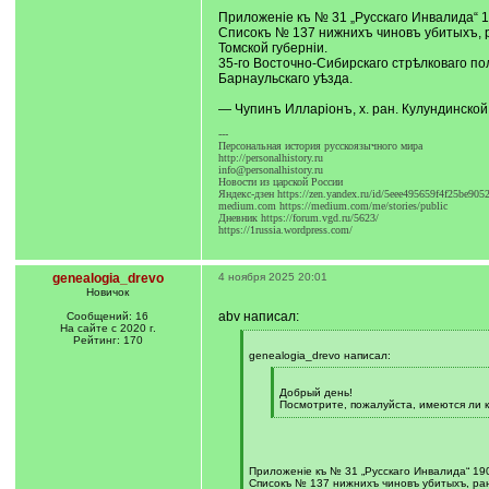
]
Приложеніе къ № 31 „Русскаго Инвалида“ 1
Списокъ № 137 нижнихъ чиновъ убитыхъ, 
Томской губерніи.
35-го Восточно-Сибирскаго стрѣлковаго по
Барнаульскаго уѣзда.
— Чупинъ Илларіонъ, х. ран. Кулундинской
---
Персональная история русскоязычного мира
http://personalhistory.ru
info@personalhistory.ru
Новости из царской России
Яндекс-дзен https://zen.yandex.ru/id/5eee495659f4f25be905
medium.com https://medium.com/me/stories/public
Дневник https://forum.vgd.ru/5623/
https://1russia.wordpress.com/
genealogia_drevo
4 ноября 2025 20:01
Новичок
abv написал:
Сообщений: 16
На сайте с 2020 г.
Рейтинг: 170
[
q
genealogia_drevo написал:
]
[
q
Добрый день!
]
Посмотрите, пожалуйста, имеются ли к
[
/
q
]
Приложеніе къ № 31 „Русскаго Инвалида“ 190
Списокъ № 137 нижнихъ чиновъ убитыхъ, ран