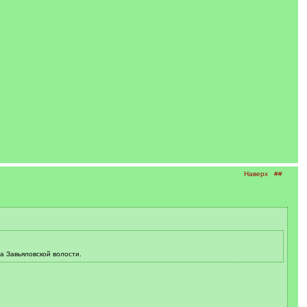
Наверх
##
а Завьяловской волости.