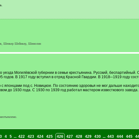
а.
ов, Шенкер Шейнкер, Шимолин
ого уезда Могилёвской губернии в семье крестьянина. Русский, беспартийный.
 годов. В 1917 году вступил в отряд Красной Гвардии. В 1918─1919 году сост
 с японцами под с. Новицкое. По состоянию здоровья не мог дальше находитс
ом до 1930 года. С 1930 по 1939 год работал мастером известкового завода
неотъемлемо.
3
4
5
...
422
423
424
425
426
427
428
429
430
...
443
444
445
4