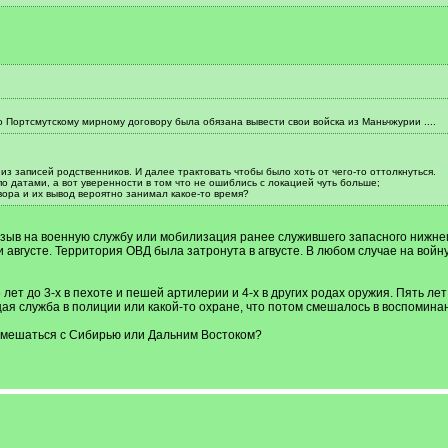
о Портсмутскому мирному договору была обязана вывести свои войска из Маньчжурии ....
 из записей родственников. И далее трактовать чтобы было хоть от чего-то оттолкнуться.
о датами, а вот уверенности в том что не ошиблись с локацией чуть больше;
вора и их вывод вероятно занимал какое-то время?
ризыв на военную службу или мобилизация ранее служившего запасного нижнег
 августе. Территория ОВД была затронута в агвусте. В любом случае на войн
 лет до 3-х в пехоте и пешей артилерии и 4-х в других родах оружия. Пять л
ая служба в полиции или какой-то охране, что потом смешалось в воспоминани
 смешаться с Сибирью или Дальним Востоком?