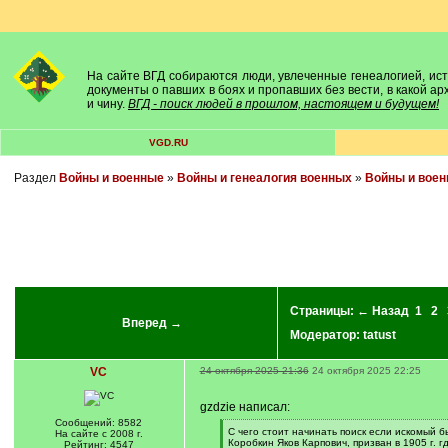
На сайте ВГД собираются люди, увлеченные генеалогией, исто
документы о павших в боях и пропавших без вести, в какой а
и чину.
ВГД - поиск людей в прошлом, настоящем и будущем!
VGD.RU
Раздел
Войны и военные
»
Войны и генеалогия военных
»
Войны и воен
Страницы:
← Назад
1
2
Вперед →
Модератор:
tatust
VC
24 октября 2025 21:36
24 октября 2025 22:25
gzdzie написал:
Сообщений: 8582
[
С чего стоит начинать поиск если искомый 
На сайте с 2008 г.
q
Коробкин Яков Карпович, призван в 1905 г. 
Рейтинг: 4547