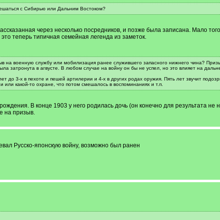
мешаться с Сибирью или Дальним Востоком?
ассказанная через несколько посредников, и позже была записана. Мало того
 это теперь типичная семейная легенда из заметок.
зыв на военную службу или мобилизация ранее служившего запасного нижнего чина? Призы
ыла затронута в агвусте. В любом случае на войну он бы не успел, но это влияет на дал
ет до 3-х в пехоте и пешей артилерии и 4-х в других родах оружия. Пять лет звучит подоз
 или какой-то охране, что потом смешалось в воспоминаниях и т.п.
рождения. В конце 1903 у него родилась дочь (он конечно для результата н
е на призыв.
евал Русско-японскую войну, возможно был ранен