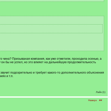
о чина? Призываная компания, как уже отметили, проходила осенью, а
у он бы не успел, но это влияет на дальнейшую продолжительность
ет звучит подозрительно и требует какого-то дополнительного объяснения
ях и т.п.
Лайк (1)
Наверх
##