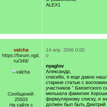
ALEX1
valcha
14 апр. 2006 0:00
https://forum.vgd.
о
ru/349/
nyaglov
Александр,
спасибо, я еще давно нашл
старине статью с воспоми
участников " Баязетского с
мелькала фамилия Хорошке
Сообщений:
формулярному списку, я зн
25503
должен был быть Дмитрий 
На сайте с