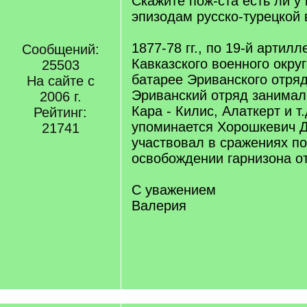
Скажите пож-ста есть ли у 
эпизодам русско-турецкой 
1877-78 гг., по 19-й артил
Сообщений:
Кавказского военного округ
25503
батарее Эриванского отряда
На сайте с
Эриванский отряд занимал 
2006 г.
Кара - Килис, Алаткерт и т.
Рейтинг:
упоминается Хорошкевич Д
21741
участвовал в сражениях по
освобождении гарнизона о
С уважением
Валерия