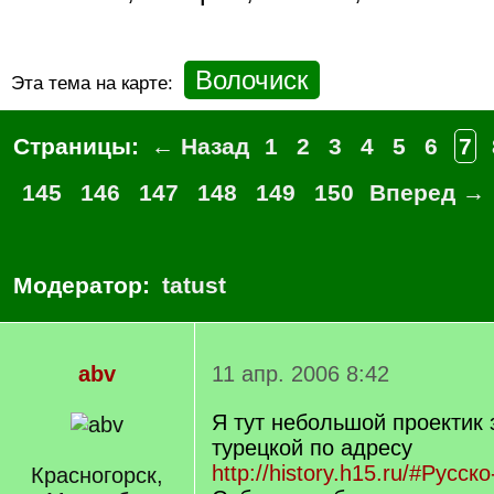
Волочиск
Эта тема на карте:
Страницы:
← Назад
1
2
3
4
5
6
7
145
146
147
148
149
150
Вперед →
Модератор:
tatust
abv
11 апр. 2006 8:42
Я тут небольшой проектик 
турецкой по адресу
http://history.h15.ru/#Русск
Красногорск,