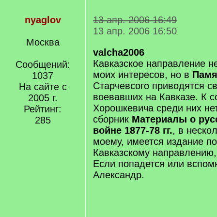
nyaglov
13 апр. 2006 16:49
13 апр. 2006 16:50
Москва
valcha2006
Кавказское направление не
Сообщений:
моих интересов, но в
Памя
1037
Старчевсого приводятся св
На сайте с
воевавших на Кавказе. К 
2005 г.
Хорошкевича среди них нет
Рейтинг:
сборник
Материалы о рус
285
войне 1877-78 гг.
, в неско
моему, имеется издание п
Кавказскому направлению,
Если попадется или вспом
Александр.