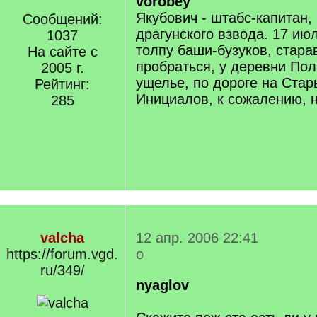
vorobey
Якубович - штабс-капитан,
Сообщений:
драгунского взвода. 17 ию
1037
толпу баши-бузуков, стар
На сайте с
пробраться, у деревни Пол
2005 г.
ущелье, по дороге на Стар
Рейтинг:
Инициалов, к сожалению, н
285
valcha
12 апр. 2006 22:41
https://forum.vgd.
о
ru/349/
nyaglov