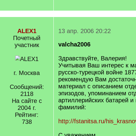
ALEX1
13 апр. 2006 20:22
Почетный
valcha2006
учаcтник
Здравствуйте, Валерия!
Учитывая Ваш интерес к м
русско-турецкой войне 1877-
г. Москва
рекомендую Вам достаточ
материал с описанием отд
Сообщений:
эпизодов, упоминанием от
2118
артиллерийских батарей и
На сайте с
фамилий:
2004 г.
Рейтинг:
http://fstanitsa.ru/his_krasn
738
С уважением,