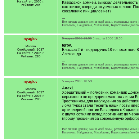
На сайте с 2005 г.
Кавказской армией, выказал деятельность 
Рейтинг: 285
охотников, впереди штурмовых колонн. Поэ
сожалению инициалов нет)
---
Все личные данные, мои и моей семьи, размещены мною на
Няголовы, Найденовы, Михайловы, Карастояновы(все бол
nyaglov
5 марта 2006 18:50
5 марта 2006 18:50
Igrov
,
Москва
Власьев 2-й - подпоручик 18-го пехотного 
Сообщений: 1037
На сайте с 2005 г.
Александр.
Рейтинг: 285
---
Все личные данные, мои и моей семьи, размещены мною на
Няголовы, Найденовы, Михайловы, Карастояновы(все бол
nyaglov
5 марта 2006 18:53
Алеx1
Москва
Хрещатицкий – полковник, командир Донско
Сообщений: 1037
На сайте с 2005 г.
серьезного не предпринимают на линии Бел
Рейтинг: 285
Трестеником, для наблюдения за действиям
Лома турки стали теснить наши посты впе
артиллерией против Басардова к Кадыкиою
с двумя сотнями вслед против них до Черн
(прошу прощения за современную орфограф
---
Все личные данные, мои и моей семьи, размещены мною на
Няголовы, Найденовы, Михайловы, Карастояновы(все бол