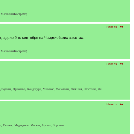
, МаликовыКострома)
Наверх
##
 в деле 9-го сентября на Чаиркиойских высотах.
, МаликовыКострома)
Наверх
##
к, Деларовы, Дриженко, Кондогури, Милонас, Мочаловы, ЧижЕвы, Шостенко, Ян.
Наверх
##
, Сезины, Медведевы. Москва, Брянск, Воронеж.