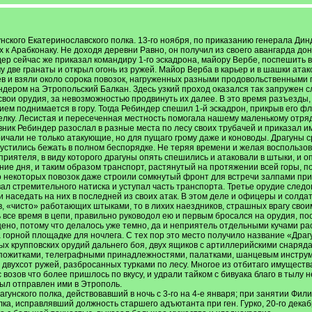
унского Екатеринославского полка. 13-го ноября, по приказанию генерала Дин
 к Арабконаку. Не доходя деревни Равно, он получил из своего авангарда до
р сейчас же приказал командиру 1-го эскадрона, майору Вербе, поспешить в
му две гранаты и открыл огонь из ружей. Майор Верба в карьер и в шашки ата
ев и взяли около сорока повозок, нагруженных разными продовольственными 
ндером на Этропольский Балкан. Здесь узкий проход оказался так запружен с
вои орудия, за невозможностью продвинуть их далее. В это время разъезды,
ем поднимается в гору. Тогда Ребиндер спешил 1-й эскадрон, прикрыв его фл
елку. Лесистая и пересеченная местность помогала нашему маленькому отряд
вник Ребиндер разослал в разные места по лесу своих трубачей и приказал им
ричали не только атакующие, но для пущаго грому даже и коноводы. Драгуны 
пустились бежать в полном беспорядке. Не теряя времени и желая воспольз
приятеля, в виду которого драгуны опять спешились и атаковали в штыки, и о
ние дня, и таким образом транспорт, растянутый на протяжении всей горы, пос
о некоторых повозок даже строили сомкнутый фронт для встречи залпами пр
л стремительного натиска и уступал часть транспорта. Третье орудие следова
и наседать на них в последней из своих атак. В этом деле и офицеры и солд
ев, «чисто» работающих штыками, то в лихих наездников, страшных врагу св
 все время в цепи, правильно руководол ею и первым бросался на орудия, по
о, потому что делалось уже темно, да и неприятель отдельными кучами рас
горной площадке для ночлега. С тех пор это место получило название «Драгун
ых крупповских орудий дальнего боя, двух ящиков с артиллерийскими снаряд
пожитками, телеграфными принадлежностями, палатками, шанцевым инструме
 двухсот ружей, разбросанных турками по лесу. Многое из отбитаго имущест
 возов что более пришлось по вкусу, и удрали тайком с бивуака благо в тыл
был отправлен ими в Этрополь.
рагунского полка, действовавший в ночь с 3-го на 4-е января; при занятии Фи
олка, исправлявший должность старшего адъютанта при ген. Гурко, 20-го дек