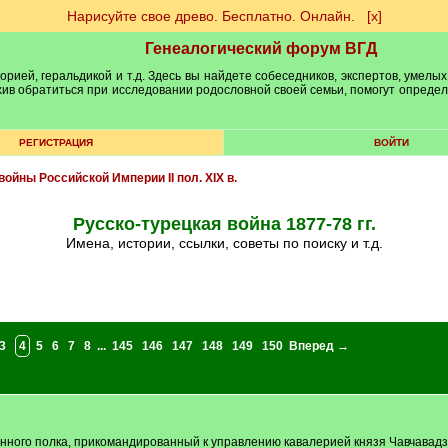
Нарисуйте свое древо. Бесплатно. Онлайн.
[х]
Генеалогический форум ВГД
рией, геральдикой и т.д. Здесь вы найдете собеседников, экспертов, умелых
рхив обратиться при исследовании родословной своей семьи, помогут опреде
РЕГИСТРАЦИЯ
ВОЙТИ
войны Российской Империи II пол. XIX в.
Русско-турецкая война 1877-78 гг.
имена, истории, ссылки, советы по поиску и т.д.
3
4
5
6
7
8
...
145
146
147
148
149
150
Вперед →
онного полка, прикомандированный к управлению кавалерией князя Чавчавад