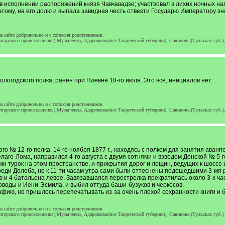
в исполнении распоряжений князя Чавчавадзе; участвовал в лихих ночных нале
тому, на его долю и выпала завидная честь отвезти Государю Императору знам
 сайте добровольно и с согласия родственников.
гарского происхождения),Музыченко, Адарюковы(все Таврической губернии), Савиновы(Тульская губ.)
Вологодского полка, ранен при Плевне 18-го июля. Это все, инициалов нет.
 сайте добровольно и с согласия родственников.
гарского происхождения),Музыченко, Адарюковы(все Таврической губернии), Савиновы(Тульская губ.)
го № 12-го полка. 14-го ноября 1877 г., находясь с полком для занятия аван
аго-Лома, направился 4-го августа с двумя сотнями и взводом Донской № 5-
и турок на этом пространстве, и прикрытия дорог и лощин, ведущих к шоссе 
реди Долоба, но к 11-ти часам утра сами были оттеснены подошедшими 3-мя 
 и 4 батальона левее. Завязавшаяся перестрелка прекратилась около 3-х ча
оводы и Иени-Эсмила, и выбил оттуда баши-бузуков и черкесов.
ию, но пришлось перепечатывать из-за очень плохой сохранности книги и б
 сайте добровольно и с согласия родственников.
гарского происхождения),Музыченко, Адарюковы(все Таврической губернии), Савиновы(Тульская губ.)