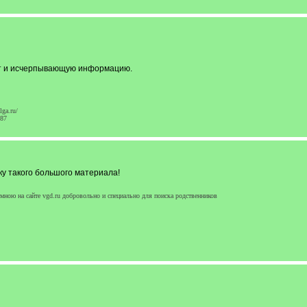
ет и исчерпывающую информацию.
ga.ru/
087
ку такого большого материала!
ною на сайте vgd.ru добровольно и специально для поиска родственников