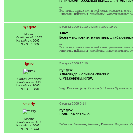
пяти часов передавал приказания ген. Гур
---
Все личные данные, мои и моей семьи, размещены мною на
Няголовы, Найденовы, Михайловы, Карастояновы(все бол
nyaglov
5 марта 2006 19:25
5 марта 2006 19:26
Allex
Москва
Боев
– полковник, начальник штаба северн
Сообщений: 1037
На сайте с 2005 г.
Рейтинг: 285
---
Все личные данные, мои и моей семьи, размещены мною на
Няголовы, Найденовы, Михайловы, Карастояновы(все бол
Igrov
5 марта 2006 19:30
nyaglov
Александр, большое спасибо!
С уважением,
Igrov
.
Санкт-Петербург
Сообщений: 812
---
На сайте с 2005 г.
Ищу: Власьевы (все), Черновы (в 19 веке - Орловские, 
Рейтинг: 198
valeriy
6 марта 2006 0:14
nyaglov
Большое спасибо.
Москва
---
Сообщений: 667
Бибиковы, Гапоновы, Аносовы, Ковалевы, Ященковы, О
На сайте с 2005 г.
Рейтинг: 222