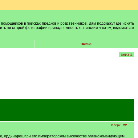
 помощников в поисках предков и родственников. Вам подскажут где искать
лить по старой фотографии принадлежность к воинским частям, ведомствам
ПОИСК
ВНИЗ ⇊
Наверх
##
зе, ординарец при его императорском высочестве главнокомандующем