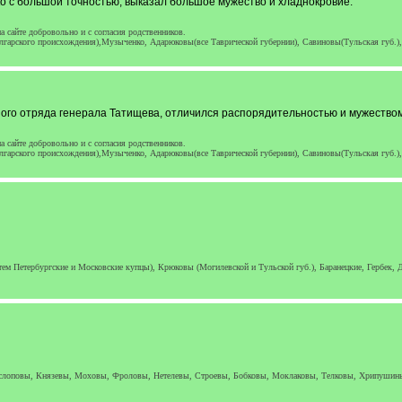
ко с большой точностью, выказал большое мужество и хладнокровие.
 сайте добровольно и с согласия родственников.
гарского происхождения),Музыченко, Адарюковы(все Таврической губернии), Савиновы(Тульская губ.)
ого отряда генерала Татищева, отличился распорядительностью и мужеством,
 сайте добровольно и с согласия родственников.
гарского происхождения),Музыченко, Адарюковы(все Таврической губернии), Савиновы(Тульская губ.)
затем Петербургские и Московские купцы), Крюковы (Могилевской и Тульской губ.), Баранецкие, Гербе
слоповы, Князевы, Моховы, Фроловы, Нетелевы, Строевы, Бобковы, Моклаковы, Телковы, Хрипушины