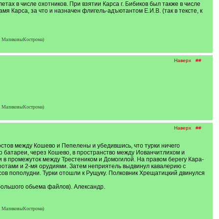
тах в числе охотников. При взятии Карса г. Бибиков был также в числе
я Карса, за что и назначен флигель-адъютантом Е.И.В. (так в тексте, к
, МаликовыКострома)
Наверх
##
, МаликовыКострома)
Наверх
##
постов между Кошево и Пепелены и убедившись, что турки ничего
го батареи, через Кошево, в пространство между Иованчитлихом и
и в промежуток между Трестеником и Домогилой. На правом берегу Кара-
ротами и 2-мя орудиями. Затем неприятель выдвинул кавалерию с
сов пополудни. Турки отошли к Рущуку. Полковник Хрещатицкий двинулся
ольшого обьема файлов). Александр.
, МаликовыКострома)