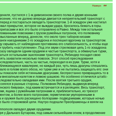
Наверх
##
дениля, пустился с 1-м дивизионом своего полка и двумя конными
несение, что не далеко впереди двигается неприятельский транспорт с
перед и постараться овладеть транспортом. 1-й эскадрон уже настигал
ковал прикрытие, которое не выждав удара, бросилось бежать в горы.
припасами и все это было отправлено в Равно. Между тем остальная
ломанными повозками с грузом ружейных патронов, что полковнику
 высланные вперед, донесли, что около трех таборов низами
анги наездниками 2-го эскадрона и поспешил вдогонку за транспортом.
у скрывать от наблюдения противника его слабосильность, а чтобы еще
 трубить «наступление». Под эти звуки стрелковая цепь 1-го эскадрона
сразу овладели одним орудием и частью транспорта, а обманутые турки,
оваться остальными эшелонами транспорта, Ребиндер посадил свою
пять захватили несколько повозок. Этот способ преследования
ледовательно, часть за частью, переходил в их руки. Турки, хотя и
иближающуюся кавалерию, но каждый раз, чуть лишь драгуны спешались
ло в голове всего обоза, но турки уже и не пытались защищать его: они
аты показали себя истинными драгунами, беспрестанно превращаясь то в
оим внезапным налетом и ловкою шашкою. Но особенно отличился штабс-
следовательно овладевая ими. После взятия третьего орудия,
сеялся в разные стороны. Полковник Ребиндер, выдвинув вперед
ского бивуака», под каким встречается и в реляциях. Весь транспорт,
ами, ящика с ружейными патронами и, приблизительно, из трехсот
нтом, а более всего патронами, герметически укупоренными в
ва и оружия было расхищено болгарами- подводчиками, которые ночью
у не было сторожевой цепи. Наутро подошли Преображенцы и взяли на
липпополя овладел двумя орудиями.
абря у Дальнаго Бутарова, под самым сильнейшим огнем, в продолжение