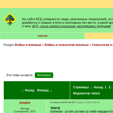
На сайте ВГД собираются люди, увлеченные генеалогией, исто
документы о павших в боях и пропавших без вести, в какой а
и чину.
ВГД - поиск людей в прошлом, настоящем и будущем!
VGD.RU
Раздел
Войны и военные
»
Войны и генеалогия военных
»
Генеалогия и 
Эта тема на карте:
Волочиск
Страницы:
← Назад
1
2
← Назад
Вперед →
Модератор:
tatust
nyaglov
5 марта 2006 18:45
5 марта 2006 18:46
Valeriy
Москва
Бибиков - штабс-ротмистр лейб-гвардии К
Сообщений: 1037