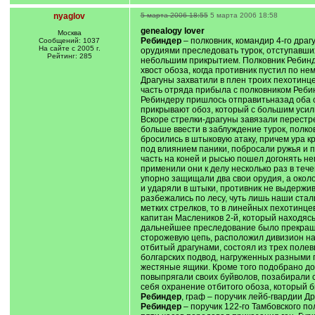
nyaglov
5 марта 2006 18:55
5 марта 2006 18:58
genealogy lover
Москва
Ребиндер
– полковник, командир 4-го драг
Сообщений: 1037
На сайте с 2005 г.
орудиями преследовать турок, отступавших
Рейтинг: 285
небольшим прикрытием. Полковник Ребинде
хвост обоза, когда противник пустил по не
Драгуны захватили в плен троих пехотинц
часть отряда прибыла с полковником Реби
Ребиндеру пришлось отправитьназад оба с
прикрывают обоз, который с большим усили
Вскоре стрелки-драгуны завязали перестр
больше ввести в заблуждение турок, полко
бросились в штыковую атаку, причем ура к
под влиянием паники, побросали ружья и 
часть на коней и рысью пошел догонять не
применили они к делу несколько раз в тече
упорно защищали два свои орудия, а окол
и ударяли в штыки, противник не выдержива
разбежались по лесу, чуть лишь наши стал
метких стрелков, то в линейных пехотинц
капитан Маслеников 2-й, который находясь
дальнейшее преследование было прекращен
сторожевую цепь, расположил дивизион на 
отбитый драгунами, состоял из трех полев
болгарских подвод, нагруженных разными 
жестяные ящики. Кроме того подобрано до
повыпрягали своих буйволов, позабирали с
себя охранение отбитого обоза, который 
Ребиндер
, граф – поручик лейб-гвардии Д
Ребиндер
– поручик 122-го Тамбовского п