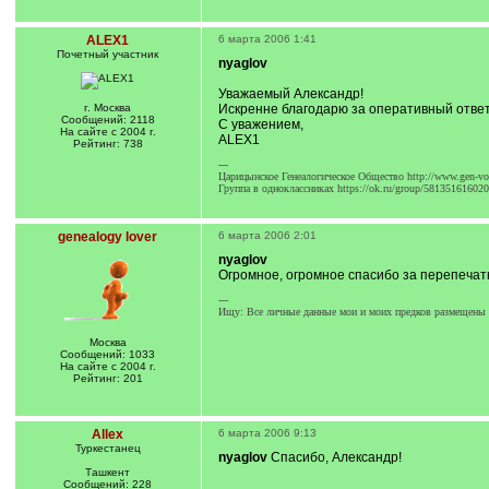
ALEX1
6 марта 2006 1:41
Почетный учаcтник
nyaglov
Уважаемый Александр!
г. Москва
Искренне благодарю за оперативный отв
Сообщений: 2118
С уважением,
На сайте с 2004 г.
ALEX1
Рейтинг: 738
---
Царицынское Генеалогическое Общество http://www.gen-vol
Группа в одноклассниках https://ok.ru/group/58135161602
genealogy lover
6 марта 2006 2:01
nyaglov
Огромное, огромное спасибо за перепечат
---
Ищу: Все личные данные мои и моих предков размещены м
Москва
Сообщений: 1033
На сайте с 2004 г.
Рейтинг: 201
Allex
6 марта 2006 9:13
Туркестанец
nyaglov
Спасибо, Александр!
Ташкент
Сообщений: 228