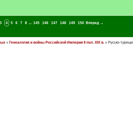
3
4
5
6
7
8
...
145
146
147
148
149
150
Вперед →
ных
»
Генеалогия и войны Российской Империи II пол. XIX в.
» Русско-турецк