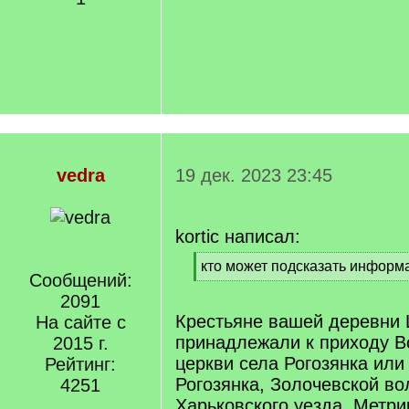
vedra
19 дек. 2023 23:45
kortic написал:
[
кто может подсказать информ
Сообщений:
q
[
]
2091
/
q
Крестьяне вашей деревни 
На сайте с
]
принадлежали к приходу В
2015 г.
церкви села Рогозянка ил
Рейтинг:
Рогозянка, Золочевской во
4251
Харьковского уезда. Метри