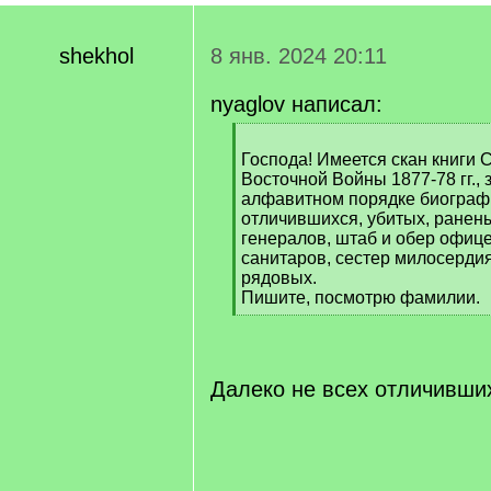
shekhol
8 янв. 2024 20:11
nyaglov написал:
[
q
Господа! Имеется скан книги 
]
Восточной Войны 1877-78 гг.,
алфавитном порядке биографи
отличившихся, убитых, ранен
генералов, штаб и обер офице
санитаров, сестер милосерди
рядовых.
Пишите, посмотрю фамилии.
[
/
q
]
Далеко не всех отличивши