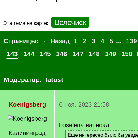
Волочиск
Эта тема на карте:
Страницы:
← Назад
1
2
3
4
5
...
139
143
144
145
146
147
148
149
150
Модератор:
tatust
Koenigsberg
6 ноя. 2023 21:58
boselena написал:
Калининград
[
Еще интересно было бы увид