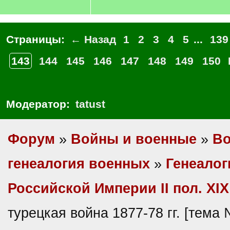
Страницы:
← Назад
1
2
3
4
5
...
139
143
144
145
146
147
148
149
150
Модератор:
tatust
Форум
»
Войны и военные
»
Во
генеалогия военных
»
Генеалог
Российской Империи II пол. XIX
турецкая война 1877-78 гг. [тема