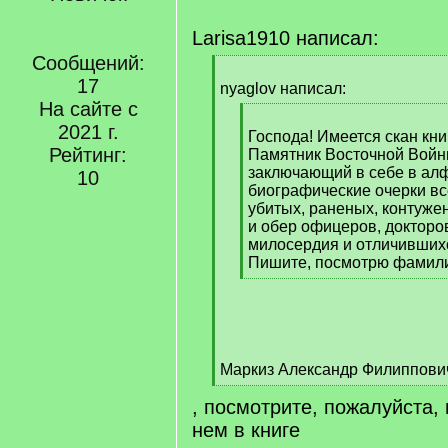
Larisa1910 написал:
Сообщений:
[
17
q
nyaglov написал:
]
На сайте с
[
2021 г.
q
Господа! Имеется скан кни
Рейтинг:
]
Памятник Восточной Войны 
заключающий в себе в ал
10
биографические очерки вс
убитых, раненых, контуже
и обер офицеров, докторов
милосердия и отличивших
Пишите, посмотрю фамил
[
/
q
]
Маркиз Александр Филиппови
[
, посмотрите, пожалуйста, 
/
q
нем в книге
]