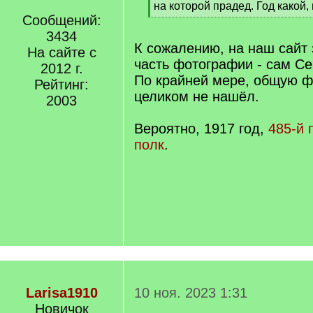
q
на которой прадед. Год какой, 
]
Сообщений:
[
/
3434
q
К сожалению, на наш сайт 
На сайте с
]
часть фотографии - сам Се
2012 г.
По крайней мере, общую 
Рейтинг:
целиком не нашёл.
2003
Вероятно, 1917 год,
485-й 
полк
.
Larisa1910
10 ноя. 2023 1:31
Новичок