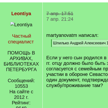
Leontiya
7 апр. 17:51
7 апр. 21:24
martyanovatm написал:
Частный
специалист
[
Шпилько Андрей Алексеевич 1
q
[
]
/
ПОМОЩЬ В
q
Если у него сын родился в 
АРХИВАХ,
]
гг. отцу должно было быть 
БИБЛИОТЕКАХ
согласуется с семейным п
ПЕТЕРБУРГА
участии в обороне Севасто
один документ, подтвержд
Сообщений:
службу/проживание там?
10553
На сайте с
2012 г.
Рейтинг: