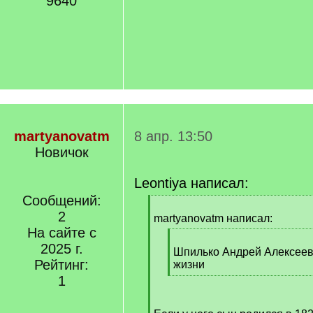
9640
martyanovatm
8 апр. 13:50
Новичок
Leontiya написал:
Сообщений:
[
2
q
martyanovatm написал:
]
На сайте с
[
2025 г.
q
Шпилько Андрей Алексеев
Рейтинг:
]
жизни
[
1
/
q