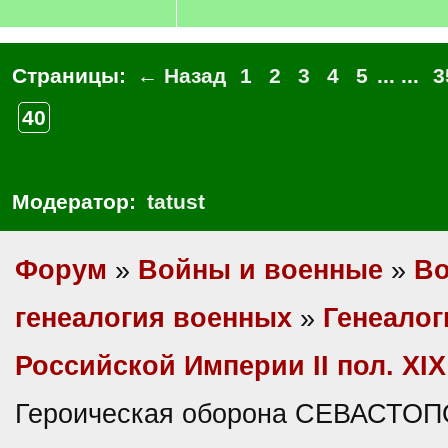
Страницы:
← Назад
1
2
3
4
5
... ...
3
40
Модератор:
tatust
Форум
»
Войны и военные
»
Во
генеалогия военных
»
Генеалог
Российской Империи II пол. XIX
Героическая оборона СЕВАСТОП