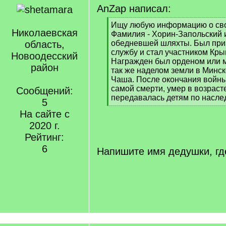
AnZap написал:
[
Ищу любую информацию о св
Николаевская
q
Фамилия - Хорин-Запольский 
]
область,
обедневшей шляхты. Был при
службу и стал участником Кр
Новоодесский
Награжден был орденом или м
район
так же наделом земли в Минск
Чаша. После окончания войны
самой смерти, умер в возрасте
Сообщений:
передавалась детям по насле
5
[
На сайте с
/
2020 г.
q
]
Рейтинг:
6
Напишите имя дедушки, гд