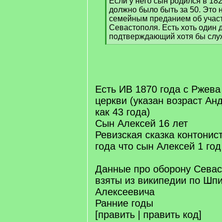
Если у него сын родился в 1827 
]
должно было быть за 50. Это н
семейным преданием об участ
Севастополя. Есть хоть один 
подтверждающий хотя бы слу
[
/
q
]
Есть ИВ 1870 года с Ржев
церкви (указан возраст Ан
как 43 года)
Сын Алексей 16 лет
Ревизская сказка контонис
года что сын Алексей 1 год
Данные про оборону Севас
взяты из википедии по Шп
Алексеевича
Ранние годы
[править | править код]