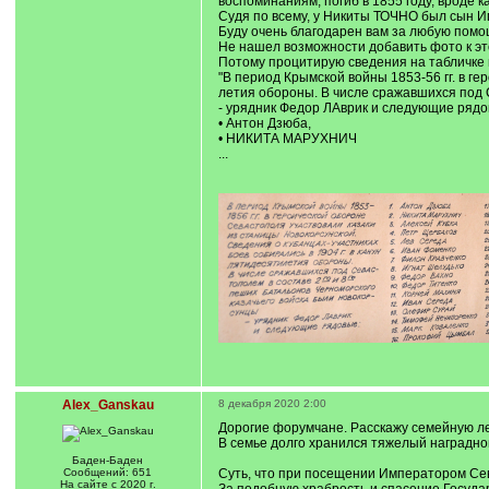
воспоминаниям, погиб в 1855 году, вроде 
Судя по всему, у Никиты ТОЧНО был сын Иг
Буду очень благодарен вам за любую помо
Не нашел возможности добавить фото к эт
Потому процитирую сведения на табличке 
"В период Крымской войны 1853-56 гг. в ге
летия обороны. В числе сражавшихся под С
- урядник Федор ЛАврик и следующие рядо
• Антон Дзюба,
• НИКИТА МАРУХНИЧ
...
Alex_Ganskau
8 декабря 2020 2:00
Дорогие форумчане. Расскажу семейную ле
В семье долго хранился тяжелый наградно
Баден-Баден
Сообщений: 651
Суть, что при посещении Императором Сев
На сайте с 2020 г.