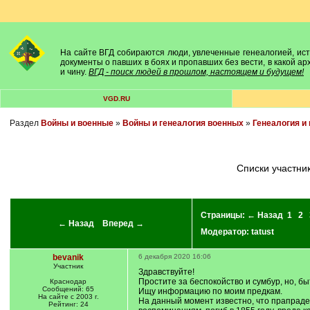
На сайте ВГД собираются люди, увлеченные генеалогией, исто
документы о павших в боях и пропавших без вести, в какой а
и чину.
ВГД - поиск людей в прошлом, настоящем и будущем!
VGD.RU
Раздел
Войны и военные
»
Войны и генеалогия военных
»
Генеалогия и 
списки участн
Страницы:
← Назад
1
2
← Назад
Вперед →
Модератор:
tatust
bevanik
6 декабря 2020 16:06
Участник
Здравствуйте!
Простите за беспокойство и сумбур, но, бы
Краснодар
Сообщений: 65
Ищу информацию по моим предкам.
На сайте с 2003 г.
На данный момент известно, что прапраде
Рейтинг: 24