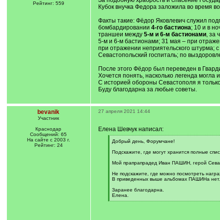
За подобную храбрость и спасение Госуда
Рейтинг: 559
Кубок внучка Федора заложила во время во
Факты такие: Фёдор Яковлевич служил под
бомбардировании
4-го бастиона
; 10 и в 
траншеи между
5-м и 6-м бастионами
, за
5-м и 6-м бастионами; 31 мая – при отра
при отражении неприятельского штурма; с 
Севастопольский госпиталь; по выздоровле
После этого Фёдор был переведен в Гвард
Хочется понять, насколько легенда могла
С историей обороны Севастополя я только
Буду благодарна за любые советы.
bevanik
27 апреля 2021 14:44
Участник
Елена Шевчук написал:
Краснодар
Сообщений: 65
На сайте с 2003 г.
[
Добрый день, Форумчане!
Рейтинг: 24
q
]
Подскажите, где могут хранится полные спи
Мой прапрапрадед Иван ПАШИН, герой Севаст
Не подскажите, где можно посмотреть награ
В приведенных выше альбомах ПАШИНа нет
Заранее благодарна.
Елена.
[
/
q
]