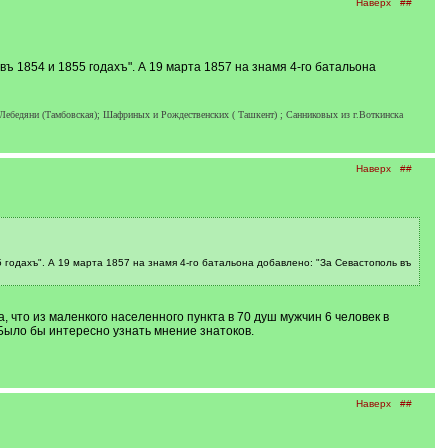
Наверх
##
ъ 1854 и 1855 годахъ". А 19 марта 1857 на знамя 4-го батальона
Лебедяни (Тамбовская); Шафриных и Рождественских ( Ташкент) ; Санниковых из г.Воткинска
Наверх
##
 годахъ". А 19 марта 1857 на знамя 4-го батальона добавлено: "За Севастополь въ
, что из маленкого населенного пункта в 70 душ мужчин 6 человек в
 Было бы интересно узнать мнение знатоков.
Наверх
##