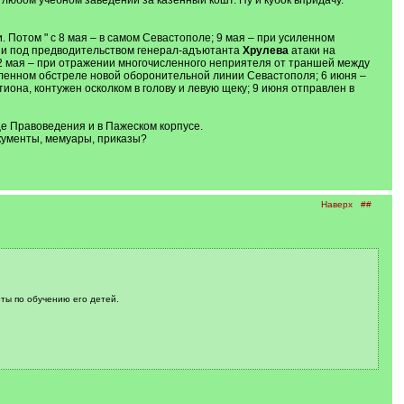
любом учебном заведении за казенный кошт. Ну и кубок впридачу.
. Потом " с 8 мая – в самом Севастополе; 9 мая – при усиленном
нии под предводительством генерал-адъютанта
Хрулева
атаки на
а 12 мая – при отражении многочисленного неприятеля от траншей между
силенном обстреле новой оборонительной линии Севастополя; 6 июня –
иона, контужен осколком в голову и левую щеку; 9 июня отправлен в
ще Правоведения и в Пажеском корпусе.
окументы, мемуары, приказы?
Наверх
##
ты по обучению его детей.