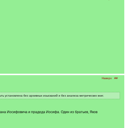
Наверх
##
ыть установлена без архивных изысканий и без анализа метрических книг.
вана Иосифовича и прадеда Иосифа. Один из братьев, Яков