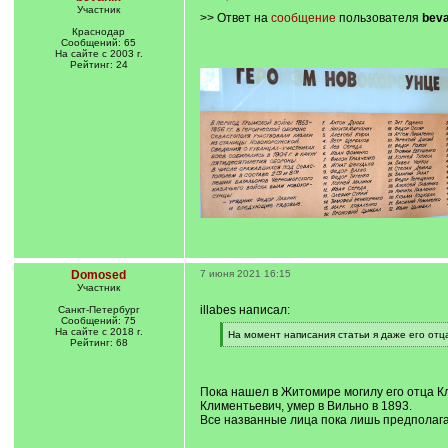
Участник
>> Ответ на
сообщение
пользователя
beva
Краснодар
Сообщений: 65
На сайте с 2003 г.
Рейтинг: 24
Domosed
7 июня 2021 16:15
Участник
illabes написал:
Санкт-Петербург
Сообщений: 75
На сайте с 2018 г.
[
На момент написания статьи я даже его отц
Рейтинг: 68
q
[
]
/
q
]
Пока нашел в Житомире могилу его отца К
Климентьевич, умер в Вильно в 1893.
Все названные лица пока лишь предполагае