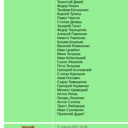
Терентий Дикий
Федор Рожон
Трофим Евтушенко
Корней Тупиха
Павел Черток
Степан Демаш
Захарий Галат
Федор Терещенко
Алексей Павленко
Никита Павленко
Кузьма Коцюька
Василий Романенко
Иван Цымбал
Мина Телушка
Иван Кобеляцкий
Сазон Ляшенко
Петр Телушка
Григорий Козловский
Степан Курганов
Аким Попович
Сидор Тимищенко
Григорий Науменко
Михаил Удовицкий
Антон Репка
Лазарь Ляшенко
Антон Солоха
Эраст Любарцев
Иван Сухоженко
Прокопий Дудик".
bevanik
27 апреля 2021 14:46