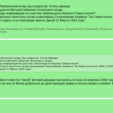
Люблинском полку, был рекрутом. Унтер-офицер.
дом из Вятской губернии Нолинского уезда.
ибудь информация по участию люблинцев в обороне Севастополя?
линского пехотного полка пожалованы Георгиевские знамена "За Севастополь в
5 годахъ и за переправу черезъ Дунай 11 Марта 1854 года".
кая); Кулябиных из г. Нолинск (Вятская); Лоскутовых из с. Большие Ключи (Уржумский); Поповых из 
жская),
юблинском полку, был рекрутом. Унтер-офицер.
м из Вятской губернии Нолинского уезда.
удь информация по участию люблинцев в обороне Севастополя?
нского пехотного полка пожалованы Георгиевские знамена "За Севастополь въ 1854 и 1855
унай 11 Марта 1854 года".
росто мне по "своей" вятской деревне бросилось в глаза по ревизии 1858 года
и ли они из Вятки добраться до действующей армии и поучаствовать в войне.