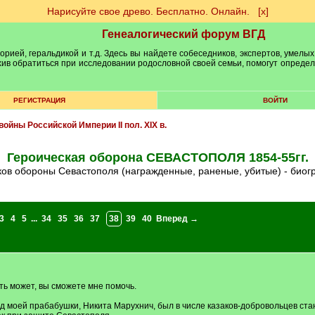
Нарисуйте свое древо. Бесплатно. Онлайн.
[х]
Генеалогический форум ВГД
рией, геральдикой и т.д. Здесь вы найдете собеседников, экспертов, умелых
рхив обратиться при исследовании родословной своей семьи, помогут опреде
РЕГИСТРАЦИЯ
ВОЙТИ
войны Российской Империи II пол. XIX в.
Героическая оборона СЕВАСТОПОЛЯ 1854-55гг.
иков обороны Севастополя (награжденные, раненые, убитые) - биог
3
4
5
...
34
35
36
37
38
39
40
Вперед →
ть может, вы сможете мне помочь.
д моей прабабушки, Никита Марухнич, был в числе казаков-добровольцев ста