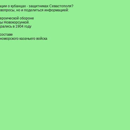
ации о кубанцах - защитниках Севастополя?
ь вопросы, но и поделиться информацией:
 героической обороне
цы Новокорсункой.
рались в 1904 году
составе
номорского казачьего войска