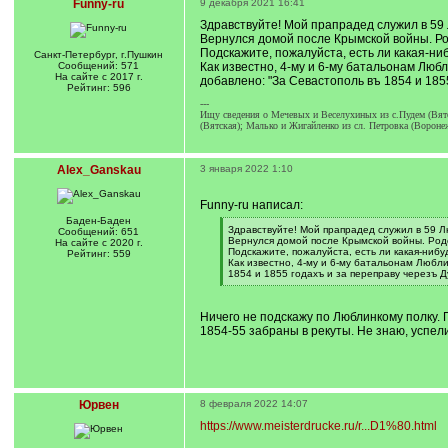
Funny-ru
9 декабря 2021 16:41
Здравствуйте! Мой прапрадед служил в 59 
Вернулся домой после Крымской войны. Ро
Подскажите, пожалуйста, есть ли какая-н
Санкт-Петербург, г.Пушкин
Сообщений: 571
Как известно, 4-му и 6-му батальонам Люб
На сайте с 2017 г.
добавлено: "За Севастополь въ 1854 и 185
Рейтинг: 596
---
Ищу сведения о Мечевых и Веселухиных из с.Пудем (Вятс
(Вятская); Малько и Жигайленко из сл. Петровка (Вороне
Alex_Ganskau
3 января 2022 1:10
Funny-ru написал:
Баден-Баден
[
Здравствуйте! Мой прапрадед служил в 59 Л
Сообщений: 651
q
Вернулся домой после Крымской войны. Родо
На сайте с 2020 г.
]
Подскажите, пожалуйста, есть ли какая-ниб
Рейтинг: 559
Как известно, 4-му и 6-му батальонам Любли
1854 и 1855 годахъ и за переправу черезъ Д
[
/
q
Ничего не подскажу по Люблинкому полку. П
]
1854-55 забраны в рекуты. Не знаю, успел
Юрвен
8 февраля 2022 14:07
https://www.meisterdrucke.ru/r...D1%80.html