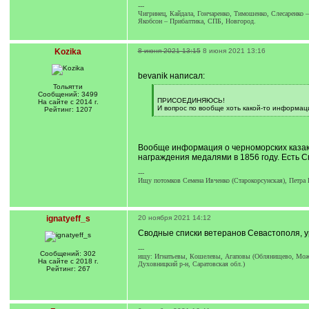
---
Чигринец, Кайдала, Гончаренко, Тимошенко, Слесаренко 
Якобсон – Прибалтика, СПБ, Новгород.
Kozika
8 июня 2021 13:15
8 июня 2021 13:16
bevanik написал:
Тольятти
[
Сообщений: 3499
q
ПРИСОЕДИНЯЮСЬ!
На сайте с 2014 г.
]
И вопрос по вообще хоть какой-то информац
Рейтинг: 1207
[
/
q
]
Вообще информация о черноморских казаках
награждения медалями в 1856 году. Есть С
---
Ищу потомков Семена Ивченко (Старокорсунская), Петра 
ignatyeff_s
20 ноября 2021 14:12
Сводные списки ветеранов Севастополя, 
---
Сообщений: 302
ищу: Игнатьевы, Кошелевы, Агаповы (Облянищево, Можай
На сайте с 2018 г.
Духовницкий р-н, Саратовская обл.)
Рейтинг: 267