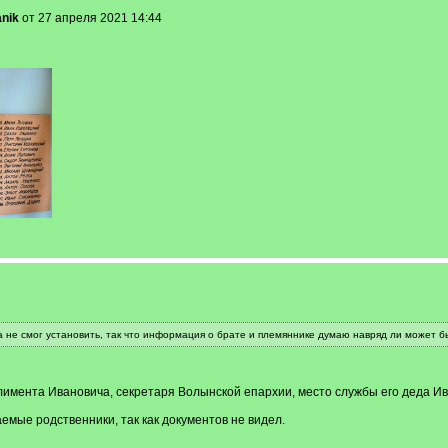
nik
от 27 апреля 2021 14:44
а не смог установить, так что информация о брате и племяннике думаю навряд ли может б
лимента Ивановича, секретаря Волынской епархии, место службы его деда И
мые родственники, так как документов не видел.