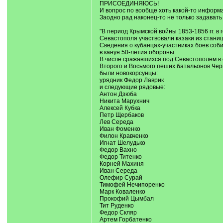
ПРИСОЕДИНЯЮСЬ!
И вопрос по вообще хоть какой-то информ
Заодно рад наконец-то не только задават
"В период Крымской войны 1853-1856 гг. в
Севастополя участвовали казаки из стани
Сведения о кубанцах-участниках боев соби
в канун 50-летия обороны.
В числе сражавшихся под Севастополем в 
Второго и Восьмого пеших батальонов Чер
были новокорсунцы:
урядник Федор Лаврик
и следующие рядовые:
Антон Дзюба
Никита Марухнич
Алексей Кубка
Петр Щербаков
Лев Середа
Иван Фоменко
Филон Кравченко
Игнат Шелудько
Федор Вахно
Федор Титенко
Корней Махиня
Иван Середа
Олефир Сурай
Тимофей Нечипоренко
Марк Коваленко
Прокофий Цымбал
Тит Руденко
Федор Скляр
Артем Горбатенко