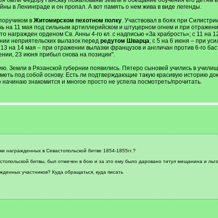
ря были Фёдору Ганскау пожалованы земли и обещание обучения его детям в 
йны в Ленинграде и он пропал. А вот память о нем жива в виде легенды.
поручиком в
Житомирском пехотном полку
. Участвовал в боях при Силистрии
ночь на 11 мая под сильным артиллерийском и штуцерном огнем и при отраже
 что награжден орденом Св. Анны 4-го кл. с надписью «За храбрость»; с 11 н
жении неприятельских вылазок перед
редутом Шварца
; с 5 на 6 июня – при у
13 на 14 мая – при отражении вылазки французов и англичан против 6-го баст
нии, 23 июня прибыл снова на позиции".
ию. Земли в Рязанской губернии появились. Пятеро сыновей учились в учили
 иметь под собой основу. Есть ли подтверждающие такую красивую историю д
 начинаю знакомится и многое просто не успела посмотреть/прочитать.
ски награжденных в Севастопольской битве 1854-1855гг.?
опольской битвы, был отмечен в бою и за это ему было даровано титул мещанина и льго
жденных участников? Куда обращаться, куда писать
.