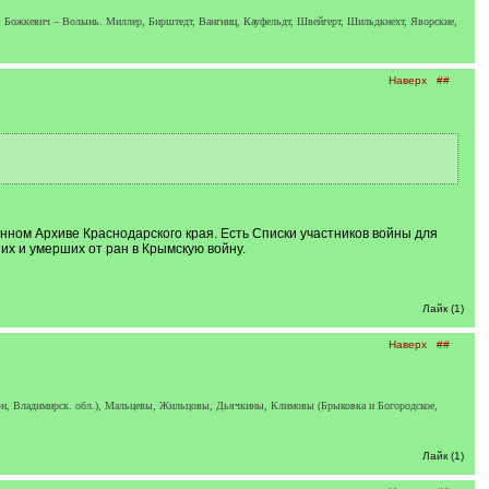
е, Божкевич – Волынь. Миллер, Бирштедт, Вангниц, Кауфельдт, Швейгерт, Шильдкнехт, Яворские,
Наверх
##
нном Архиве Краснодарского края. Есть Списки участников войны для
их и умерших от ран в Крымскую войну.
Лайк (1)
Наверх
##
-н, Владимирск. обл.), Мальцевы, Жильцовы, Дьячкины, Климовы (Брыковка и Богородское,
Лайк (1)