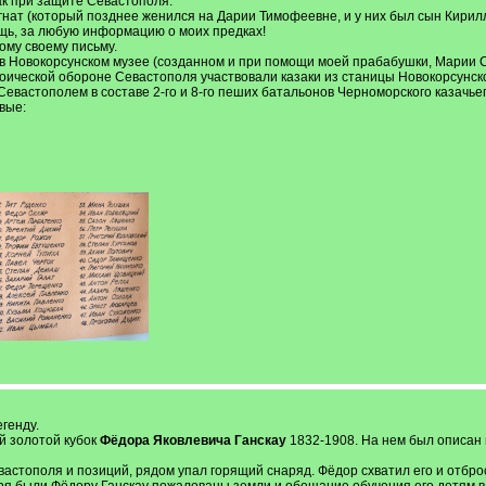
как при защите Севастополя.
нат (который позднее женился на Дарии Тимофеевне, и у них был сын Кирилл)
щь, за любую информацию о моих предках!
ому своему письму.
в Новокорсунском музее (созданном и при помощи моей прабабушки, Марии 
роической обороне Севастополя участвовали казаки из станицы Новокорсунской
евастополем в составе 2-го и 8-го пеших батальонов Черноморского казачье
вые:
генду.
й золотой кубок
Фёдора Яковлевича Ганскау
1832-1908. На нем был описан 
астополя и позиций, рядом упал горящий снаряд. Фёдор схватил его и отбро