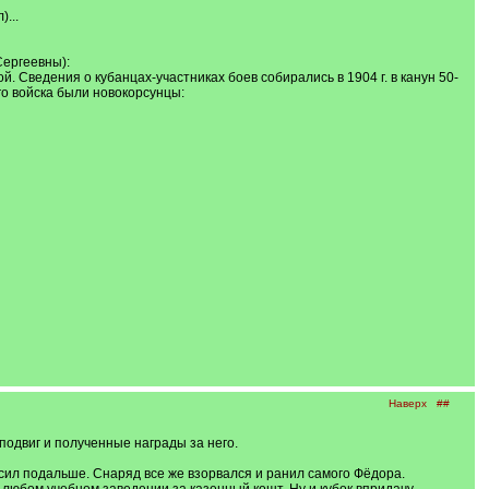
...
Сергеевны):
. Сведения о кубанцах-участниках боев собирались в 1904 г. в канун 50-
го войска были новокорсунцы:
Наверх
##
подвиг и полученные награды за него.
сил подальше. Снаряд все же взорвался и ранил самого Фёдора.