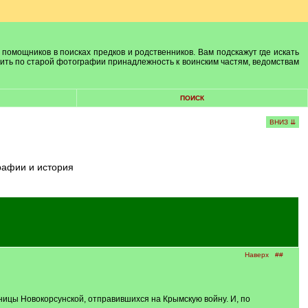
 помощников в поисках предков и родственников. Вам подскажут где искать
лить по старой фотографии принадлежность к воинским частям, ведомствам
ПОИСК
ВНИЗ ⇊
рафии и история
Наверх
##
ницы Новокорсунской, отправившихся на Крымскую войну. И, по