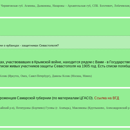
– Черниговская губ. Агаповы, Дьяконовы, Назаровы – Архангельская губ, СПБ. Богачевич, Лобачевски
ии о кубанцах - защитниках Севастополя?
, участвовавших в Крымской войне, находится рядом с Вами - в Государстве
писки живых участников защиты Севастополя на 1905 год. Есть списки погибш
Козик (Иркутск, Омск, Санкт-Петербург), Данилы Козик (Москва, Минск)
уроженцев Самарской губернии (по материалам ЦГАСО).
Ссылка на ВГД
ский р-н), Потатуровы (Бортнево) Гусевы (г. Алатырь), Максимовы (Круглышево, Александровский р