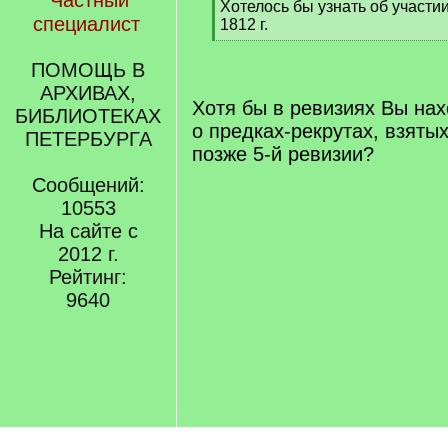
Частный
[
Хотелось бы узнать об участи
специалист
q
1812 г.
]
[
/
ПОМОЩЬ В
q
АРХИВАХ,
]
Хотя бы в ревизиях Вы на
БИБЛИОТЕКАХ
о предках-рекрутах, взяты
ПЕТЕРБУРГА
позже 5-й ревизии?
Сообщений:
10553
На сайте с
2012 г.
Рейтинг:
9640