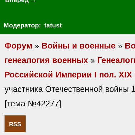
Модератор:
tatust
Форум
»
Войны и военные
»
Во
генеалогия военных
»
Генеалог
Российской Империи I пол. XIX 
участника Отечественной войны 1
[тема №42277]
RSS