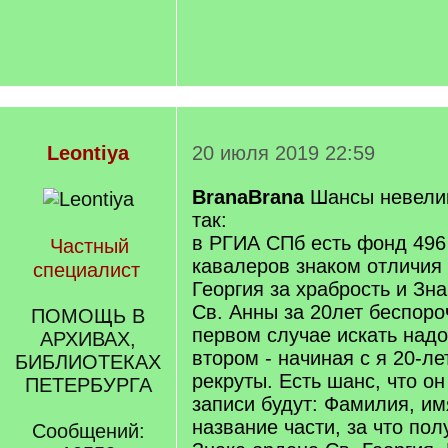
Leontiya
20 июля 2019 22:59
BranaBrana
Шансы невелик
так:
в РГИА СПб есть фонд 496
Частный
кавалеров знаком отличия
специалист
Георгия за храбрость и Зн
Св. Анны за 20лет беспоро
ПОМОЩЬ В
первом случае искать надо
АРХИВАХ,
втором - начиная с я 20-ле
БИБЛИОТЕКАХ
рекруты. Есть шанс, что он
ПЕТЕРБУРГА
записи будут: Фамилия, им
название части, за что пол
Сообщений: