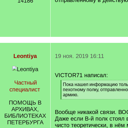
отправленному в действу
14186
Leontiya
19 ноя. 2019 16:11
VICTOR71 написал:
Частный
[
Пока нашел информацию толь
специалист
q
пехотному полку, отправленн
]
армию.
[
ПОМОЩЬ В
/
АРХИВАХ,
q
Вообще никакой связи. ВО
БИБЛИОТЕКАХ
]
Даже если В-й полк стоял 
ПЕТЕРБУРГА
чисто теоретически, в нём 