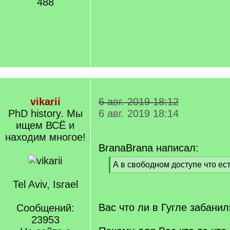
488
vikarii
6 авг. 2019 18:12
PhD history. Мы
6 авг. 2019 18:14
ищем ВСЁ и
находим многое!
BranaBrana написал:
[
А в свободном доступе что ес
q
[
]
Tel Aviv, Israel
/
q
]
Вас что ли в Гугле забани
Сообщений:
23953