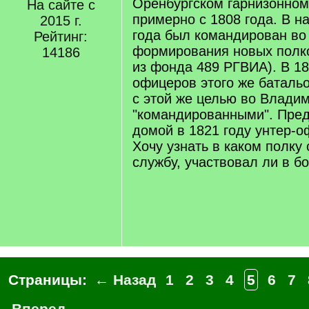
Оренбургском гарнизонном
На сайте с
примерно с 1808 года. В н
2015 г.
года был командирован во
Рейтинг:
формирования новых полк
14186
из фонда 489 РГВИА). В 18
офицеров этого же баталь
с этой же целью во Влади
"командированными". Пред
домой в 1821 году унтер-
Хочу узнать в каком полку
службу, участвовал ли в б
Страницы:
← Назад
1
2
3
4
5
6
7
Вперед →