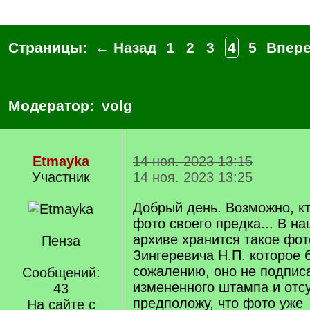
Страницы:
← Назад
1
2
3
4
5
Впер
Модератор:
volg
Etmayka
14 ноя. 2023 13:15
Участник
14 ноя. 2023 13:25
Добрый день. Возможно, кт
фото своего предка... В 
архиве хранится такое фот
Пенза
Зингеревича Н.П. которое 
сожалению, оно не подписа
Сообщений:
измененного штампа и отс
43
предположу, что фото уже
На сайте с