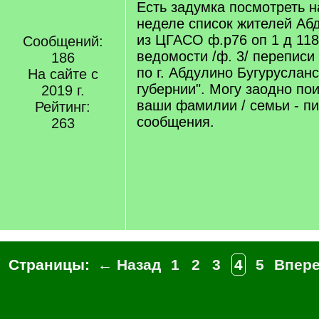
Есть задумка посмотреть 
неделе список жителей Абд
из ЦГАСО ф.р76 оп 1 д 11
Сообщений:
ведомости /ф. 3/ переписи 
186
по г. Абдулино Бугурусланс
На сайте с
губернии". Могу заодно пои
2019 г.
ваши фамилии / семьи - п
Рейтинг:
сообщения.
263
Страницы:
← Назад
1
2
3
4
5
Впер