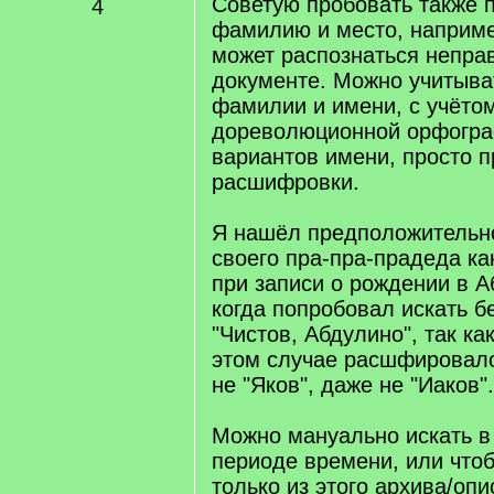
Советую пробовать также п
4
фамилию и место, наприме
может распознаться непра
документе. Можно учитыва
фамилии и имени, с учёто
дореволюционной орфогра
вариантов имени, просто п
расшифровки.
Я нашёл предположительн
своего пра-пра-прадеда ка
при записи о рождении в А
когда попробовал искать б
"Чистов, Абдулино", так ка
этом случае расшфировалос
не "Яков", даже не "Иаков".
Можно мануально искать в
периоде времени, или что
только из этого архива/опи