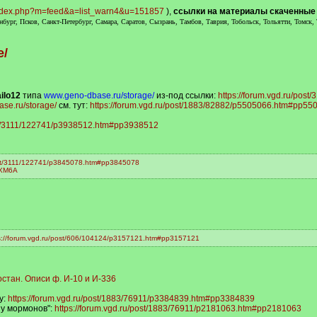
u/index.php?m=feed&a=list_warn4&u=151857
),
ссылки на материалы скаченные с 
бург, Псков, Санкт-Петербург, Самара, Саратов, Сызрань, Тамбов, Таврия, Тобольск, Тольятти, Томск,
e/
ilo12
типа
www.geno-dbase.ru/storage/
из-под ссылки:
https://forum.vgd.ru/po
ase.ru/storage/
см. тут:
https://forum.vgd.ru/post/1883/82882/p5505066.htm#pp55
ost/3111/122741/p3938512.htm#pp3938512
post/3111/122741/p3845078.htm#pp3845078
q8XM6A
s://forum.vgd.ru/post/606/104124/p3157121.htm#pp3157121
тан. Описи ф. И-10 и И-336
у:
https://forum.vgd.ru/post/1883/76911/p3384839.htm#pp3384839
 у мормонов":
https://forum.vgd.ru/post/1883/76911/p2181063.htm#pp2181063