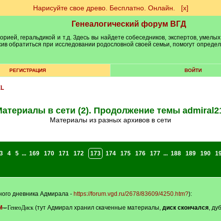
Нарисуйте свое древо. Бесплатно. Онлайн.
[х]
Генеалогический форум ВГД
рией, геральдикой и т.д. Здесь вы найдете собеседников, экспертов, умелых
рхив обратиться при исследовании родословной своей семьи, помогут опреде
РЕГИСТРАЦИЯ
ВОЙТИ
EL
атериалы в сети (2). Продолжение темы admiral2
Материалы из разных архивов в сети
3
4
5
...
169
170
171
172
173
174
175
176
177
...
188
189
190
1
ного дневника Адмирала -
https://forum.vgd.ru/2678/83609/4250.htm?
):
M
-
ГенеоДиск
(тут Адмирал хранил скаченные материалы,
диск скончался
, ду