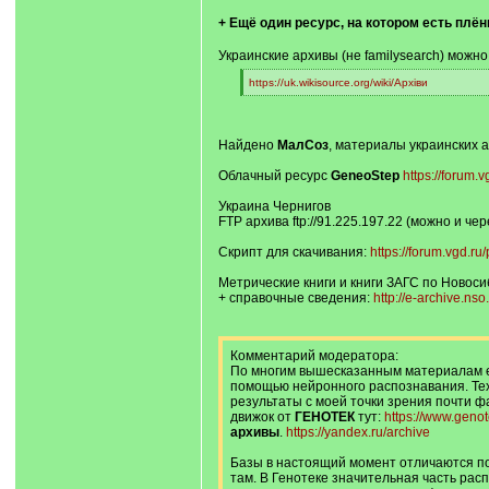
+ Ещё один ресурс, на котором есть плён
Украинские архивы (не familysearch) можно
[
https://uk.wikisource.org/wiki/Архіви
q
[
]
/
q
]
Найдено
МалСоз
, материалы украинских а
Облачный ресурс
GeneoStep
https://forum
Украина Чернигов
FTP архива ftp://91.225.197.22 (можно и че
Скрипт для скачивания:
https://forum.vgd.
Метрические книги и книги ЗАГС по Новоси
+ справочные сведения:
http://e-archive.ns
Комментарий модератора:
По многим вышесказанным материалам е
помощью нейронного распознавания. Тех
результаты с моей точки зрения почти фа
движок от
ГЕНОТЕК
тут:
https://www.genot
архивы
.
https://yandex.ru/archive
Базы в настоящий момент отличаются по 
там. В Генотеке значительная часть расп