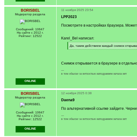
BORISBEL
11 ноября 2025 23:54
Модератор раздела
LPP2023
Посмотрите в настройках браузера. Может 
Сообщений: 10647
На сайте с 2012 г.
Рейтинг: 12522
Karel_Bel написал:
[
Да, таким действием каждый снимок открыва
q
[
]
/
q
]
Снимок открывается в браузере в отдельно
---
в том обыске за ветхостью иатодранием начала нет
ONLINE
BORISBEL
12 ноября 2025 0:38
Модератор раздела
Daena9
По альтернативной ссылке зайдите. Черниг
Сообщений: 10647
---
На сайте с 2012 г.
в том обыске за ветхостью иатодранием начала нет
Рейтинг: 12522
ONLINE