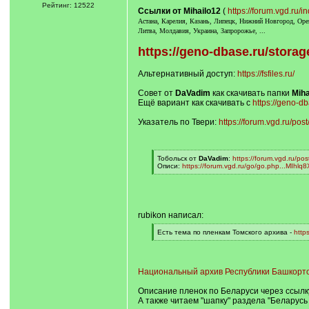
Рейтинг: 12522
Ссылки от Mihailo12
(
https://forum.vgd.r
Астана, Карелия, Казань, Липецк, Нижний Новгород, Орен
Литва, Молдавия, Украина, Запророжье, ...
https://geno-dbase.ru/storag
Альтернативный доступ:
https://fsfiles.ru/
Совет от
DaVadim
как скачивать папки
Miha
Ещё вариант как скачивать с
https://geno-db
Указатель по Твери:
https://forum.vgd.ru/p
[
Тобольск от
DaVadim
:
https://forum.vgd.ru/
q
Описи:
https://forum.vgd.ru/go/go.php...MIhl
]
[
/
q
]
rubikon написал:
[
Есть тема по пленкам Томского архива -
http
q
[
]
/
q
]
Национальный архив Республики Башкортос
Описание пленок по Беларуси через ссылк
А также читаем "шапку" раздела "Беларусь