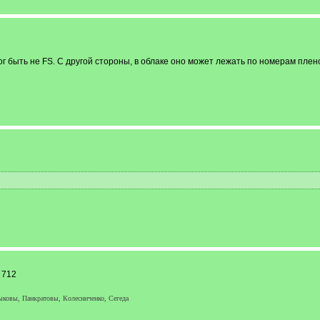
г быть не FS. С другой стороны, в облаке оно может лежать по номерам пленок
 712
овы, Панкратовы, Колесниченко, Сегеда