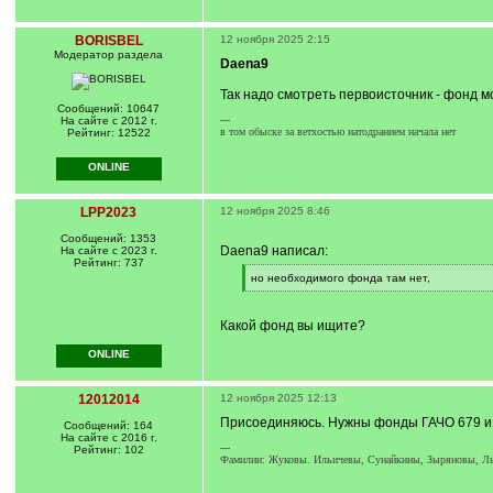
BORISBEL
12 ноября 2025 2:15
Модератор раздела
Daena9
Так надо смотреть первоисточник - фонд мо
Сообщений: 10647
---
На сайте с 2012 г.
в том обыске за ветхостью иатодранием начала нет
Рейтинг: 12522
ONLINE
LPP2023
12 ноября 2025 8:46
Сообщений: 1353
Daena9 написал:
На сайте с 2023 г.
Рейтинг: 737
[
но необходимого фонда там нет,
q
[
]
/
q
Какой фонд вы ищите?
]
ONLINE
12012014
12 ноября 2025 12:13
Присоединяюсь. Нужны фонды ГАЧО 679 и
Сообщений: 164
На сайте с 2016 г.
---
Рейтинг: 102
Фамилии: Жуковы. Ильичевы, Сунайкины, Зыряновы, Лык