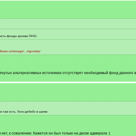
реть фонды архива ГАЧО,
dbase.ru/storage/...nigovskiy/
мянутых альтернативных источниках отсутствует необходимый фонд данного а
 там есть. Гено-дебейз в шапке
нет, к сожалению. Кажется он был только на диске адмирала :(