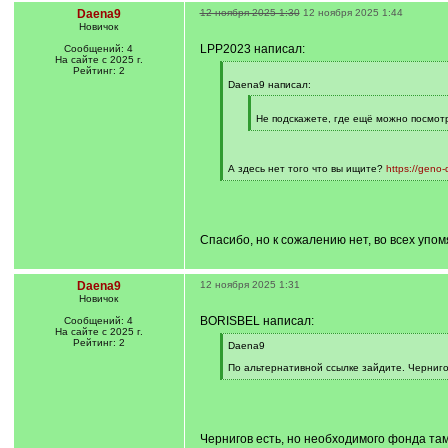
Daena9
12 ноября 2025 1:30
12 ноября 2025 1:44
Новичок
LPP2023 написал:
Сообщений: 4
На сайте с 2025 г.
Рейтинг: 2
[
q
Daena9 написал:
]
[
q
Не подскажете, где ещё можно посмот
]
[
/
q
]
А здесь нет того что вы ищите?
https://geno-
[
/
q
]
Спасибо, но к сожалению нет, во всех упо
Daena9
12 ноября 2025 1:31
Новичок
BORISBEL написал:
Сообщений: 4
На сайте с 2025 г.
Рейтинг: 2
[
Daena9
q
]
По альтернативной ссылке зайдите. Чернигов
[
/
q
]
Чернигов есть, но необходимого фонда там 