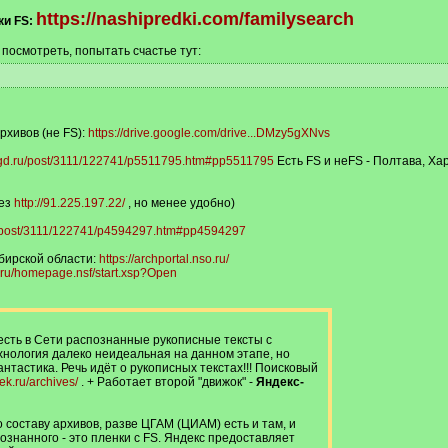
https://nashipredki.com/familysearch
ки FS:
 посмотреть, попытать счастье тут:
рхивов (не FS):
https://drive.google.com/drive...DMzy5gXNvs
.vgd.ru/post/3111/122741/p5511795.htm#pp5511795
Есть FS и неFS - Полтава, Хар
рез
http://91.225.197.22/
, но менее удобно)
ru/post/3111/122741/p4594297.htm#pp4594297
бирской области:
https://archportal.nso.ru/
o.ru/homepage.nsf/start.xsp?Open
сть в Сети распознанные рукописные тексты с
нология далеко неидеальная на данном этапе, но
нтастика. Речь идёт о рукописных текстах!!! Поисковый
ek.ru/archives/
. + Работает второй "движок" -
Яндекс-
составу архивов, разве ЦГАМ (ЦИАМ) есть и там, и
ознанного - это пленки с FS. Яндекс предоставляет