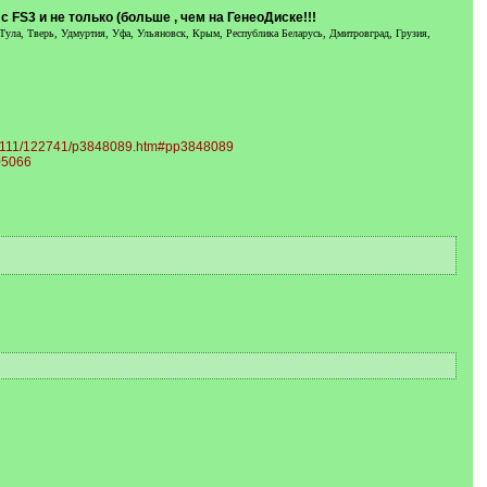
FS3 и не только (больше , чем на ГенеоДиске!!!
 Тула, Тверь, Удмуртия, Уфа, Ульяновск, Крым, Республика Беларусь, Дмитровград, Грузия,
st/3111/122741/p3848089.htm#pp3848089
05066