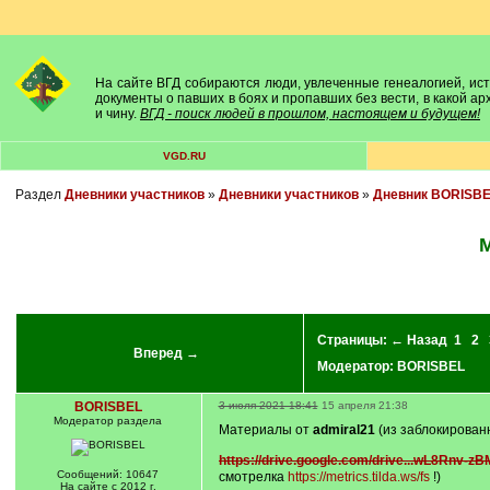
На сайте ВГД собираются люди, увлеченные генеалогией, исто
документы о павших в боях и пропавших без вести, в какой а
и чину.
ВГД - поиск людей в прошлом, настоящем и будущем!
VGD.RU
Раздел
Дневники участников
»
Дневники участников
»
Дневник BORISB
М
Страницы:
← Назад
1
2
Вперед →
Модератор:
BORISBEL
BORISBEL
3 июля 2021 18:41
15 апреля 21:38
Модератор раздела
Материалы от
admiral21
(из заблокирован
https://drive.google.com/drive...wL8Rnv-zB
Сообщений: 10647
смотрелка
https://metrics.tilda.ws/fs
!)
На сайте с 2012 г.