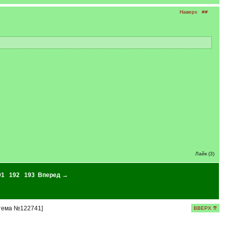
Наверх
##
Лайк (3)
91
192
193
Вперед →
[тема №122741]
ВВЕРХ ⇈