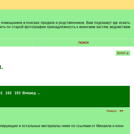
 помощников в поисках предков и родственников. Вам подскажут где искать
лить по старой фотографии принадлежность к воинским частям, ведомствам
ПОИСК
ВНИЗ ⇊
1.
91
192
193
Вперед →
Наверх
##
блирующие и остальные материалы ниже по ссылкам от Михаила и клон-