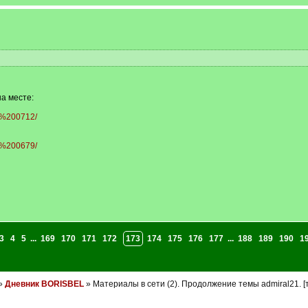
а месте:
4.%200712/
4.%200679/
3
4
5
...
169
170
171
172
173
174
175
176
177
...
188
189
190
1
»
Дневник BORISBEL
» Материалы в сети (2). Продолжение темы admiral21. 