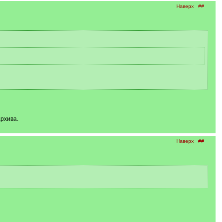
Наверх
##
рхива.
Наверх
##