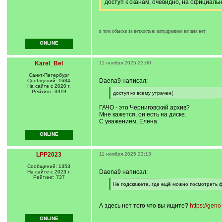
доступ к сканам, очевидно, на официальн
---
в том обыске за ветхостью иатодранием начала нет
ONLINE
Karel_Bel
11 ноября 2025 23:00
Санкт-Петербург
Daena9 написал:
Сообщений: 1684
На сайте с 2020 г.
Рейтинг: 3919
[
доступ ко всему утрачен(
q
[
]
/
ГАЧО - это Черниговский архив?
q
Мне кажется, он есть на диске.
]
С уважением, Елена.
ONLINE
LPP2023
11 ноября 2025 23:13
Сообщений: 1353
Daena9 написал:
На сайте с 2023 г.
Рейтинг: 737
[
Не подскажете, где ещё можно посмотреть 
q
[
]
/
q
А здесь нет того что вы ищите?
https://geno
]
ONLINE