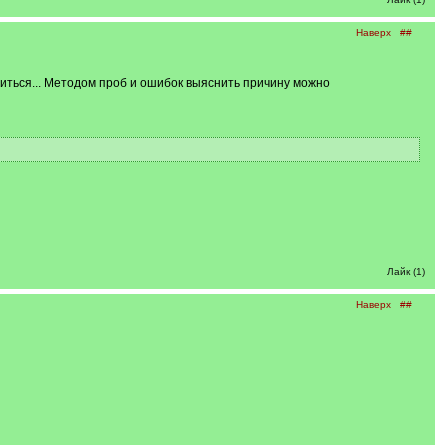
Наверх
##
читься... Методом проб и ошибок выяснить причину можно
Лайк (1)
Наверх
##