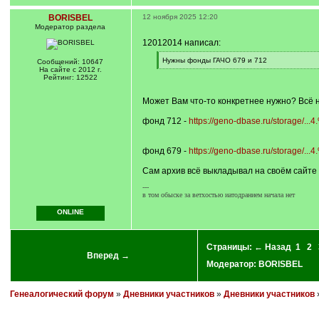
BORISBEL
12 ноября 2025 12:20
Модератор раздела
12012014 написал:
[
Нужны фонды ГАЧО 679 и 712
Сообщений: 10647
q
[
На сайте с 2012 г.
]
/
Рейтинг: 12522
q
]
Может Вам что-то конкретнее нужно? Всё н
фонд 712 -
https://geno-dbase.ru/storage/...
фонд 679 -
https://geno-dbase.ru/storage/...
Сам архив всё выкладывал на своём сайте
---
в том обыске за ветхостью иатодранием начала нет
ONLINE
Страницы:
← Назад
1
2
Вперед →
Модератор:
BORISBEL
Генеалогический форум
»
Дневники участников
»
Дневники участников