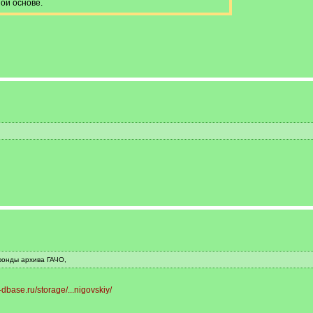
ой основе.
фонды архива ГАЧО,
-dbase.ru/storage/...nigovskiy/