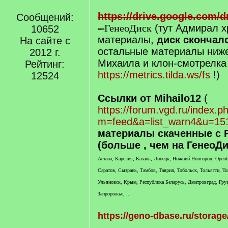
https://drive.google.com/
Сообщений:
-
ГенеоДиск
(тут Адмирал х
10652
материалы,
диск скончал
На сайте с
остальные материалы ниже
2012 г.
Михаила и клон-смотрелка
Рейтинг:
https://metrics.tilda.ws/fs
!)
12524
Ссылки от Mihailo12
(
https://forum.vgd.ru/index.p
m=feed&a=list_warn4&u=15
материалы скаченные с F
(больше , чем на ГенеоДи
Астана, Карелия, Казань, Липецк, Нижний Новгород, Оренбу
Саратов, Сызрань, Тамбов, Таврия, Тобольск, Тольятти, То
Ульяновск, Крым, Республика Беларусь, Дмитровград, Груз
Запророжье, ...
https://geno-dbase.ru/storage