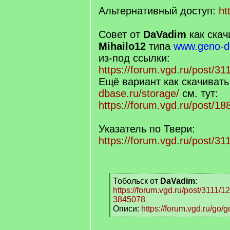
Альтернативный доступ:
ht
Совет от
DaVadim
как скач
Mihailo12
типа
www.geno-db
из-под ссылки:
https://forum.vgd.ru/post/
Ещё вариант как скачивать
dbase.ru/storage/
см. тут:
https://forum.vgd.ru/post/
Указатель по Твери:
https://forum.vgd.ru/post/
[
Тобольск от
DaVadim
:
q
https://forum.vgd.ru/post/3111
]
3845078
Описи:
https://forum.vgd.ru/go
[
/