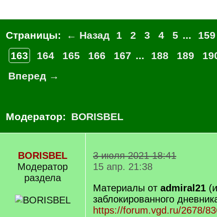
Страницы:
← Назад
1
2
3
4
5
...
159
163
164
165
166
167
...
188
189
19
Вперед →
Модератор:
BORISBEL
BORISBEL
3 июля 2021 18:41
Модератор
15 апр. 21:38
раздела
Материалы от
admiral21
(и
заблокированного дневник
https://forum.vgd.ru/2678/8