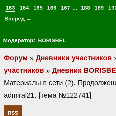
163
164
165
166
167
...
188
189
19
Вперед →
Модератор:
BORISBEL
Форум
»
Дневники участников
участников
»
Дневник BORISB
Материалы в сети (2). Продолжен
admiral21. [тема №122741]
RSS