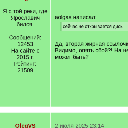
Я с той реки, где
aolgas написал:
Ярославич
бился.
[
сейчас не открывается диск.
q
[
]
Сообщений:
/
q
Да, вторая жирная ссылочк
12453
]
Видимо, опять сбой?! На н
На сайте с
может быть?
2015 г.
Рейтинг:
21509
OlegVS
2 июля 2025 23:14