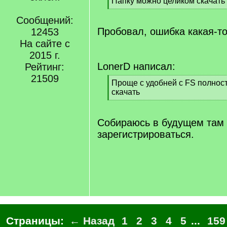
[
Папку можно целиком скачать 
q
[
]
Сообщений:
/
q
Пробовал, ошибка какая-то
12453
]
На сайте с
2015 г.
LonerD написал:
Рейтинг:
21509
[
Проще с удобней с FS полнос
q
скачать
]
[
/
q
Собираюсь в будущем там
]
зарегистрироваться.
Страницы:
← Назад
1
2
3
4
5
...
159