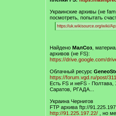
https://nashipre
Украинские архивы (не fam
посмотреть, попытать счаст
[
https://uk.wikisource.org/wiki/А
q
[
]
/
q
]
Найдено
МалСоз
, матери
архивов (не FS):
https://drive.google.com/dr
Облачный ресурс
GeneoSt
https://forum.vgd.ru/post/
Есть FS и неFS - Полтава,
Саратов, РГАДА...
Украина Чернигов
FTP архива ftp://91.225.19
http://91.225.197.22/
, но м