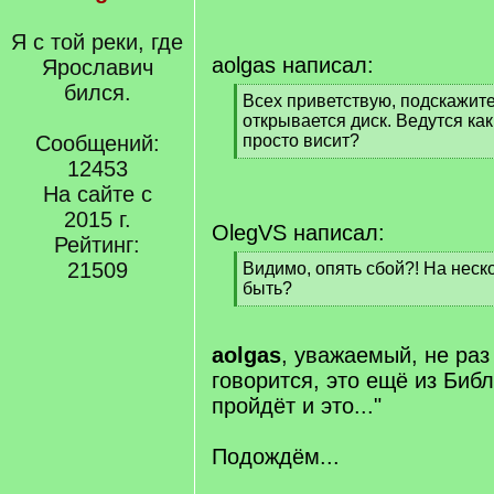
Я с той реки, где
aolgas написал:
Ярославич
бился.
[
Всех приветствую, подскажите
q
открывается диск. Ведутся ка
]
Сообщений:
просто висит?
[
12453
/
На сайте с
q
2015 г.
]
OlegVS написал:
Рейтинг:
21509
[
Видимо, опять сбой?! На неск
q
быть?
]
[
/
q
aolgas
, уважаемый, не раз
]
говорится, это ещё из Библ
пройдёт и это..."
Подождём...