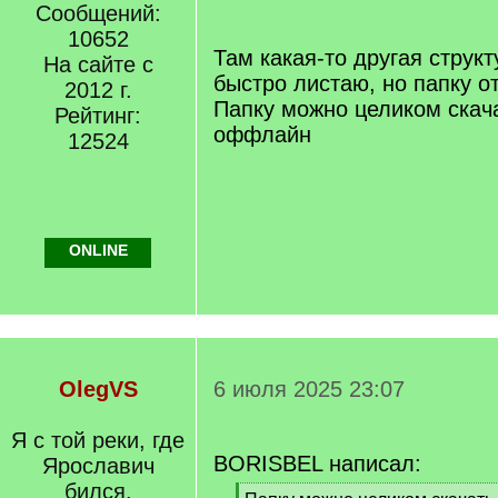
/
Сообщений:
q
10652
]
Там какая-то другая струк
На сайте с
быстро листаю, но папку от
2012 г.
Папку можно целиком скача
Рейтинг:
оффлайн
12524
ONLINE
OlegVS
6 июля 2025 23:07
Я с той реки, где
BORISBEL написал:
Ярославич
бился.