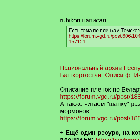
q
]
rubikon написал:
[
Есть тема по пленкам Томског
q
https://forum.vgd.ru/post/606/
]
157121
[
/
q
]
Национальный архив Респ
Башкортостан. Описи ф. И-
Описание пленок по Белар
https://forum.vgd.ru/post/
А также читаем "шапку" ра
мормонов":
https://forum.vgd.ru/post/
+ Ещё один ресурс, на ко
плёнки FS: