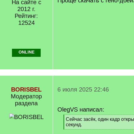
Проще скачать с гено-дбе
На сайте с
2012 г.
Рейтинг:
12524
ONLINE
BORISBEL
6 июля 2025 22:46
Модератор
раздела
OlegVS написал:
[
Сейчас засёк, один кадр откр
q
секунд.
]
[