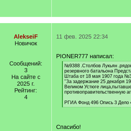
AlekseiF
11 фев. 2025 22:34
Новичок
PIONER777 написал:
Сообщений:
[
№9388 .Столбов Лукьян .рядо
3
q
резервного батальона Предст
]
На сайте с
Штаба от 18 мая 1907 года №
"За задержание 25 декабря 19
2025 г.
Великом Устюге лица,пытавше
Рейтинг:
противоправительственную аг
4
РГИА Фонд 496 Опись 3 Дело 4
[
/
q
]
Спасибо!