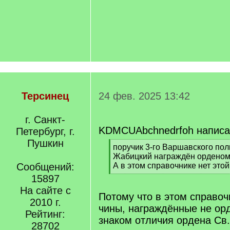
Терсинец
24 фев. 2025 13:42
г. Санкт-
KDMCUAbchnedrfoh написа
Петербург, г.
Пушкин
[
поручик 3-го Варшавского по
q
Жабицкий награждён орденом 
]
Сообщений:
А в этом справочнике нет это
[
15897
/
На сайте с
q
Потому что в этом справоч
2010 г.
]
чины, награждённые не ор
Рейтинг:
знаком отличия ордена Св.
28702