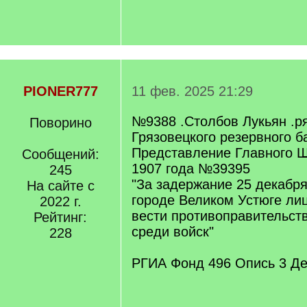
PIONER777
11 фев. 2025 21:29
№9388 .Столбов Лукьян .р
Поворино
Грязовецкого резервного б
Представление Главного Ш
Сообщений:
1907 года №39395
245
"За задержание 25 декабря
На сайте с
городе Великом Устюге ли
2022 г.
вести противоправительст
Рейтинг:
среди войск"
228
РГИА Фонд 496 Опись 3 Де