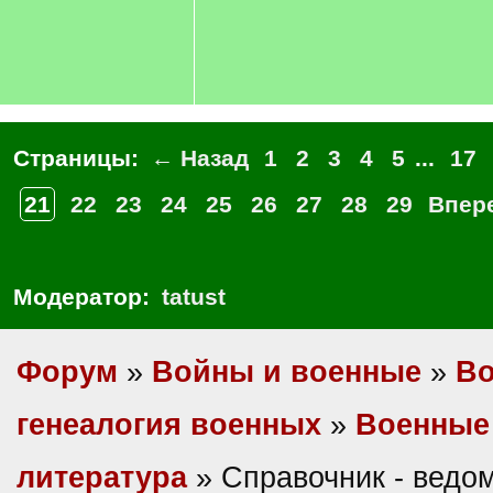
Страницы:
← Назад
1
2
3
4
5
...
17
21
22
23
24
25
26
27
28
29
Впер
Модератор:
tatust
Форум
»
Войны и военные
»
Во
генеалогия военных
»
Военные 
литература
» Справочник - ведом