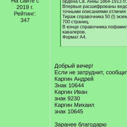
На сайте с
q
ордена Св. Анны 1864-1913 гг.
]
2019 г.
Впервые расшифрованы ведо
точными описаниями отличия
Рейтинг:
Тираж справочника 50 (!) экз
347
700 страниц.
В конце справочника пофами
кавалеров.
Формат А4.
[
/
q
]
Добрый вечер!
Если не затруднит, сообщи
Каргин Андрей
Знак 10644
Каргин Иван
знак 9230
Каргин Михаил
знак 10645
Заранее благодарю