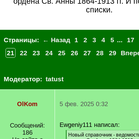
ордена Св. Анны 1864-1913 гг. И
списки.
Страницы:
← Назад
1
2
3
4
5
...
17
21
22
23
24
25
26
27
28
29
Впер
Модератор:
tatust
OlKom
5 фев. 2025 0:32
Ewgeniy111 написал:
Сообщений:
186
[
Новый справочник - ведомости