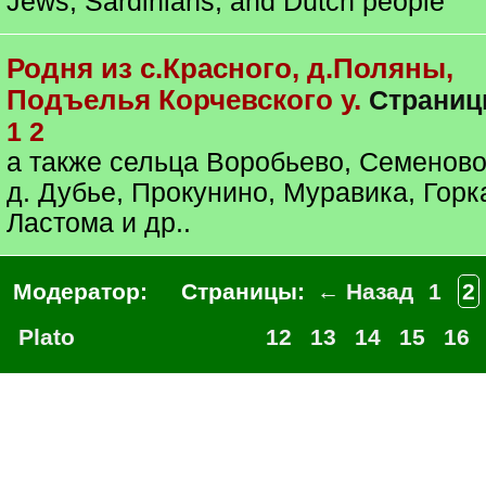
Jews, Sardinians, and Dutch people
Родня из с.Красного, д.Поляны,
Подъелья Корчевского у.
Страниц
1
2
а также сельца Воробьево, Семеново
д. Дубье, Прокунино, Муравика, Горк
Ластома и др..
Модератор:
Страницы:
← Назад
1
2
Plato
12
13
14
15
16