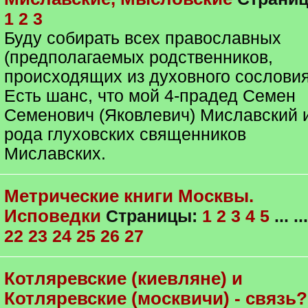
1
2
3
Буду собирать всех православных
(предполагаемых родственников,
происходящих из духовного сословия
Есть шанс, что мой 4-прадед Семен
Семенович (Яковлевич) Миславский 
рода глуховских священников
Миславских.
Метрические книги Москвы.
Исповедки
Страницы:
1
2
3
4
5
... ...
22
23
24
25
26
27
Котляревские (киевляне) и
Котляревские (москвичи) - связь?