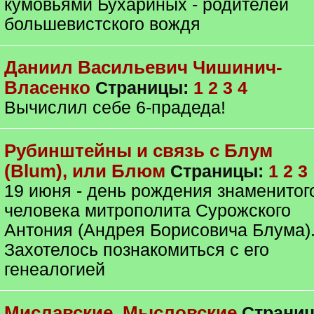
кумовьями Бухариных - родителей
большевистского вождя
Даниил Васильевич Чишинич-
Власенко
Страницы:
1
2
3
4
Вычислил себе 6-прадеда!
Рубинштейны и связь с Блум
(Blum), или Блюм
Страницы:
1
2
3
19 июня - день рождения знаменитог
человека митрополита Сурожского
Антония (Андрея Борисовича Блума)
Захотелось познакомиться с его
генеалогией
Миславские, Мысловские
Страни