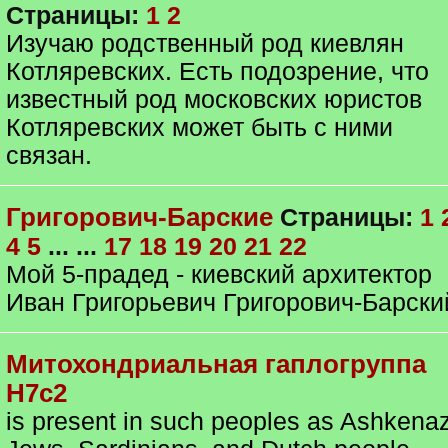
Страницы:
1
2
Изучаю родственный род киевлян
Котляревских. Есть подозрение, что
известный род московских юристов
Котляревских может быть с ними
связан.
Григорович-Барские
Страницы:
1
4
5
... ...
17
18
19
20
21
22
Мой 5-прадед - киевский архитектор
Иван Григорьевич Григорович-Барски
Митохондриальная гаплогруппа
H7c2
is present in such peoples as Ashkenaz