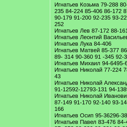
Игнатьев Козьма 79-288 80
235 84-224 85-406 86-172 8
90-179 91-200 92-235 93-22
252
Игнатьев Лев 87-172 88-16
Игнатьев Леонтий Василье
Игнатьев Лука 84-406
Игнатьев Матвей 85-377 86
89- 314 90-360 91 -345 92-
Игнатьев Михаил 94-6495-
Игнатьев Николай 77-224 7
43
Игнатьев Николай Алексан
91-12592-12793-131 94-138
Игнатьев Николай Иванови
87-149 91-170 92-140 93-14
166
Игнатьев Осип 95-36296-3
Игнатьев Павел 83-476 84-