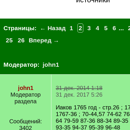
Страницы:
← Назад
1
2
3
4
5
6
...
25
26
Вперед →
Модератор:
john1
john1
31 дек. 2014 1:18
Модератор
31 дек. 2017 5:26
раздела
Иаков 1765 год - стр.26 ; 17
1767-36 ; 70-44,57 74-62 76
64 79-59 87-36 88-34 89-35 
Сообщений:
93-35 94-37 95-39 96-48
3402