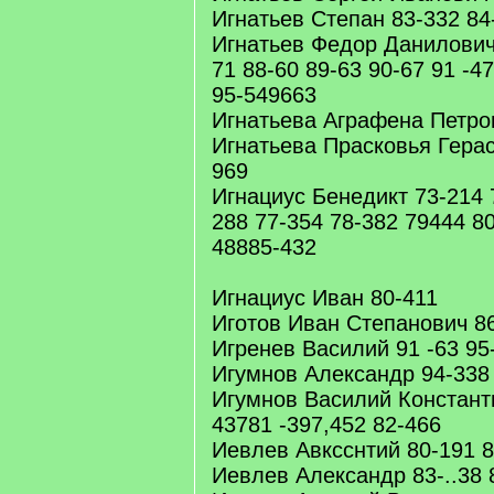
Игнатьев Степан 83-332 84
Игнатьев Федор Данилович 
71 88-60 89-63 90-67 91 -4
95-549663
Игнатьева Аграфена Петро
Игнатьева Прасковья Герас
969
Игнациус Бенедикт 73-214 
288 77-354 78-382 79444 80
48885-432
Игнациус Иван 80-411
Иготов Иван Степанович 8
Игренев Василий 91 -63 95
Игумнов Александр 94-338 
Игумнов Василий Констант
43781 -397,452 82-466
Иевлев Авксснтий 80-191 
Иевлев Александр 83-..38 