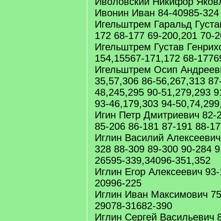
Иволовский Никифор Яков
Ивонин Иван 84-40985-324
Игельштрем Гаральд Густав
172 68-177 69-200,201 70-2
Игельштрем Густав Генрихо
154,15567-171,172 68-1776
Игельштрем Осип Андрееви
35,57,306 86-56,267,313 87
48,245,295 90-51,279,293 9
93-46,179,303 94-50,74,299
Игин Петр Дмитриевич 82-2
85-206 86-181 87-191 88-17
Иглин Василий Алексеевич 
328 88-309 89-300 90-284 9
26595-339,34096-351,352
Иглин Егор Алексеевич 93-
20996-225
Иглин Иван Максимович 75
29078-31682-390
Иглин Сергей Васильевич 8