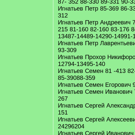
87- 352 88-330 89-331 90-3
Игнатьев Петр 85-369 86-3
312
Игнатьев Петр Андреевич 7
215 81-160 82-160 83-176 8
13487-14489-14290-14991-
Игнатьев Петр Лаврентьеви
93-309
Игнатьев Прохор Никифоро
12794-13495-140
Игнатьев Семен 81 -413 82
85-39088-359
Игнатьев Семен Егорович 
Игнатьев Семен Иванович 7
267
Игнатьев Сергей Александр
151
Игнатьев Сергей Алексееви
24296204
Игнатьев Сергей Иванович