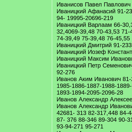
Иванисов Павел Павлович 
Иваницкий Афанасий 91-23
94- 19995-20696-219
Иваницкий Варлаам 66-30,3
32,4069-39,48 70-43,53 71-
74-39,49 75-39,48 76-45,55
Иваницкий Дмитрий 91-233
Иваницкий Иозеф Констант
Иваницкий Максим Иванови
Иваницкий Петр Семенович
92-276
Иванов Аким Иванович 81-2
1985-1886-1887-1988-1889-
1893-1894-2095-2096-28
Иванов Александр Алексее
Иванов Александр Иванови
42681- 313 82-317,448 84-4
87- 376 88-346 89-304 90-3
93-94-271 95-271