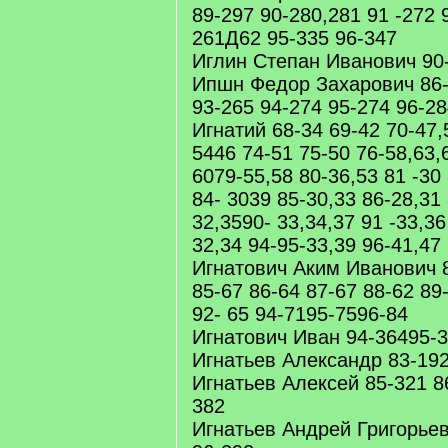
89-297 90-280,281 91 -272 
261Д62 95-335 96-347
Иглин Степан Иванович 90-
Ипшн Федор Захарович 86-
93-265 94-274 95-274 96-2
Игнатий 68-34 69-42 70-47,
5446 74-51 75-50 76-58,63,
6079-55,58 80-36,53 81 -30
84- 3039 85-30,33 86-28,31 
32,3590- 33,34,37 91 -33,36
32,34 94-95-33,39 96-41,47
Игнатович Аким Иванович 8
85-67 86-64 87-67 88-62 89
92- 65 94-7195-7596-84
Игнатович Иван 94-36495-
Игнатьев Александр 83-192
Игнатьев Алексей 85-321 8
382
Игнатьев Андрей Григорьев