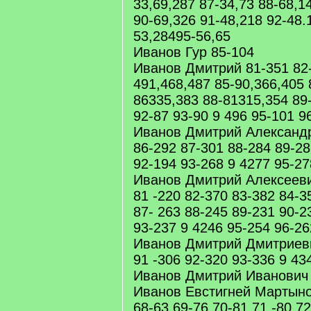
33,69,287 87-34,73 88-68,1
90-69,326 91-48,218 92-48.
53,28495-56,65
Иванов Гур 85-104
Иванов Дмитрий 81-351 82-
491,468,487 85-90,366,405 
86335,383 88-81315,354 89-
92-87 93-90 9 496 95-101 9
Иванов Дмитрий Александр
86-292 87-301 88-284 89-28
92-194 93-268 9 4277 95-27
Иванов Дмитрий Алексееви
81 -220 82-370 83-382 84-3
87- 263 88-245 89-231 90-2
93-237 9 4246 95-254 96-26
Иванов Дмитрий Дмитриеви
91 -306 92-320 93-336 9 43
Иванов Дмитрий Иванович 
Иванов Евстигней Мартыно
68-63 69-76 70-81 71 -80 7