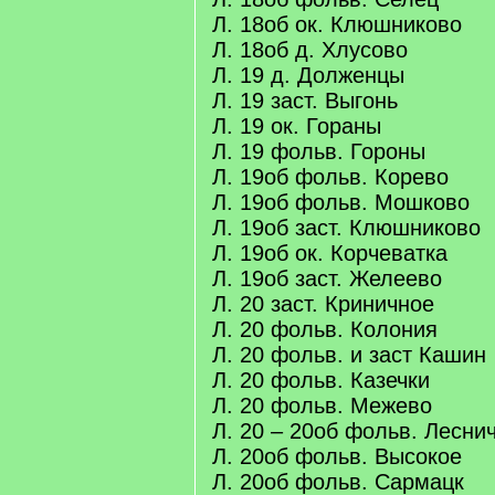
Л. 18об ок. Клюшниково
Л. 18об д. Хлусово
Л. 19 д. Долженцы
Л. 19 заст. Выгонь
Л. 19 ок. Гораны
Л. 19 фольв. Гороны
Л. 19об фольв. Корево
Л. 19об фольв. Мошково
Л. 19об заст. Клюшниково
Л. 19об ок. Корчеватка
Л. 19об заст. Желеево
Л. 20 заст. Криничное
Л. 20 фольв. Колония
Л. 20 фольв. и заст Кашин
Л. 20 фольв. Казечки
Л. 20 фольв. Межево
Л. 20 – 20об фольв. Лесни
Л. 20об фольв. Высокое
Л. 20об фольв. Сармацк