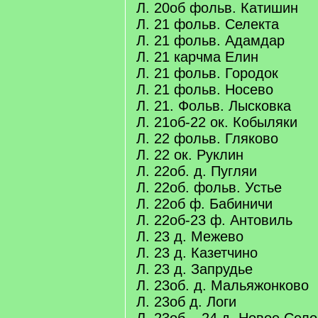
Л. 20об фольв. Катишин
Л. 21 фольв. Селекта
Л. 21 фольв. Адамдар
Л. 21 карчма Елин
Л. 21 фольв. Городок
Л. 21 фольв. Носево
Л. 21. Фольв. Лысковка
Л. 21об-22 ок. Кобыляки
Л. 22 фольв. Гляково
Л. 22 ок. Руклин
Л. 22об. д. Пугляи
Л. 22об. фольв. Устье
Л. 22об ф. Бабиничи
Л. 22об-23 ф. Антовиль
Л. 23 д. Межево
Л. 23 д. Казетчино
Л. 23 д. Запрудье
Л. 23об. д. Мальяжонково
Л. 23об д. Логи