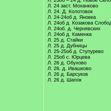
Л. 23об – 24 д. Новое Село
Л. 24 заст. Моханково
Л. 24. Д. Колотовок
Л. 24-24об д. Яновка
Л. 24об д. Козакова Слобо
Л. 24об. д. Чернявских
Л. 24об д. Каменка
Л. 25 д. Стайки
Л. 25 д. Дубницы
Л. 25-25об д. Ступурево
Л. 25об с. Юрцева
Л. 26 д. Обухово
Л. 26. д. Ивашково
Л. 26 д. Барсуков
Л. 26 д. Шапок