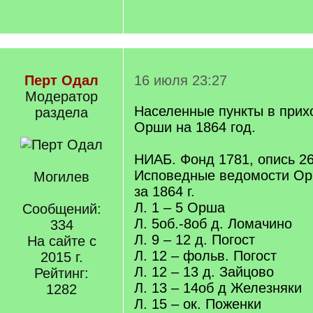
Перт Одал
16 июля 23:27
Модератор
Населенные пункты в прихо
раздела
Орши на 1864 год.
НИАБ. Фонд 1781, опись 26
Исповедные ведомости Ор
Могилев
за 1864 г.
Л. 1 – 5 Орша
Сообщений:
Л. 5об.-8об д. Ломачино
334
Л. 9 – 12 д. Погост
На сайте с
Л. 12 – фольв. Погост
2015 г.
Л. 12 – 13 д. Зайцово
Рейтинг:
Л. 13 – 14об д Железняки
1282
Л. 15 – ок. Поженки