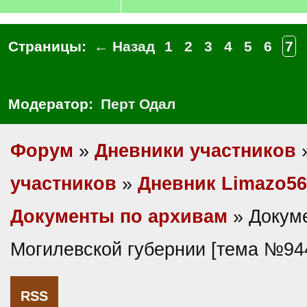
Страницы:
← Назад
1
2
3
4
5
6
7
Модератор:
Перт Одал
Форум
»
Дневники участников
участников
»
Дневник Limazo56
Документы по архивам
» Докум
Могилевской губернии [тема №94
RSS