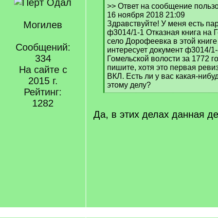
[
>> Ответ на сообщение польз
q
16 ноября 2018 21:09
]
Могилев
Здравствуйте! У меня есть па
ф3014/1-1 Отказная книга на 
село Дорофеевка в этой книге
Сообщений:
интересует документ ф3014/1-
334
Гомельской волости за 1772 го
пишите, хотя это первая реви
На сайте с
ВКЛ. Есть ли у вас какая-ниб
2015 г.
этому делу?
Рейтинг:
[
1282
/
q
Да, в этих делах данная д
]