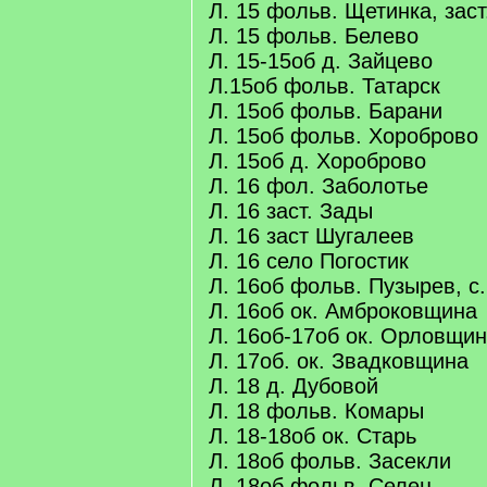
Л. 15 фольв. Щетинка, зас
Л. 15 фольв. Белево
Л. 15-15об д. Зайцево
Л.15об фольв. Татарск
Л. 15об фольв. Барани
Л. 15об фольв. Хороброво
Л. 15об д. Хороброво
Л. 16 фол. Заболотье
Л. 16 заст. Зады
Л. 16 заст Шугалеев
Л. 16 село Погостик
Л. 16об фольв. Пузырев, с
Л. 16об ок. Амброковщина
Л. 16об-17об ок. Орловщи
Л. 17об. ок. Звадковщина
Л. 18 д. Дубовой
Л. 18 фольв. Комары
Л. 18-18об ок. Старь
Л. 18об фольв. Засекли
Л. 18об фольв. Селец