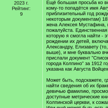
Ещё большая просьба ко в
2023 г.
кому-то попадётся имя Авг
Рейтинг:
приблизительный год рожд
9
некоторым документам) 187
жена Алексея Мустафина, 
пожалуйста. Единственная
которую я смогла найти - э
рождении их детей, включ
Александру, Елизавету (то
выше), и мне буквально в
прислали документ "Списо
города Колпино" за 1912 го
указана как Августа Войце
Может быть, подскажете, 
найти сведения об их браке
девичью фамилию, просмо
доступные метрические кн
Колпинской церкви, к сожа
Или ещё может быть есть 