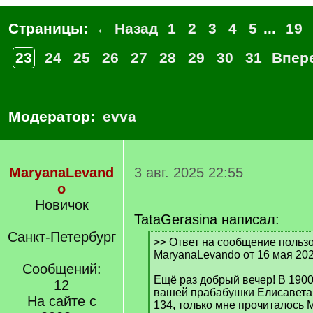
Страницы:
← Назад
1
2
3
4
5
...
19
23
24
25
26
27
28
29
30
31
Впер
Модератор:
evva
MaryanaLevand
3 авг. 2025 22:55
o
Новичок
TataGerasina написал:
Санкт-Петербург
[
>> Ответ на сообщение польз
q
MaryanaLevando от 16 мая 202
]
Сообщений:
Ещё раз добрый вечер! В 1900
12
вашей прабабушки Елисавета, 
На сайте с
134, только мне прочиталось