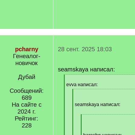
pcharny
28 сент. 2025 18:03
Генеалог-
новичок
seamskaya написал:
Дубай
[
q
evva написал:
]
Сообщений:
[
689
q
На сайте с
]
seamskaya написал:
2024 г.
Рейтинг:
[
q
228
]