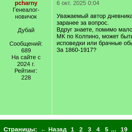
pcharny
6 окт. 2025 0:04
Генеалог-
Уважаемый автор дневника
новичок
заранее за вопрос.
Вдруг знаете, помимо мал
Дубай
МК по Колпино, может быть
исповедки или брачные об
Сообщений:
За 1860-1917?
689
На сайте с
2024 г.
Рейтинг:
228
Страницы:
← Назад
1
2
3
4
5
...
19