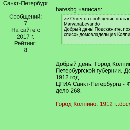
Санкт-Петербург
haresbg написал:
Сообщений:
[
>> Ответ на сообщение польз
7
q
MaryanaLevando
]
На сайте с
Добрый день! Подскажите, пож
список домовладельцев Колп
2017 г.
Рейтинг:
[
8
/
q
]
Добрый день. Город Колпин
Петербургской губернии. 
1912 год.
ЦГИА Санкт-Петербурга - Ф
дело 268.
Город Колпино. 1912 г..doc