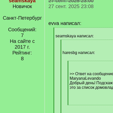
seamskaya
27 сент. 2025 23:00
Новичок
27 сент. 2025 23:08
Санкт-Петербург
evva написал:
Сообщений:
[
7
q
seamskaya написал:
]
На сайте с
[
2017 г.
q
Рейтинг:
]
haresbg написал:
8
[
q
]
>> Ответ на сообщени
MaryanaLevando
Добрый день! Подскажи
это за список домовл
[
/