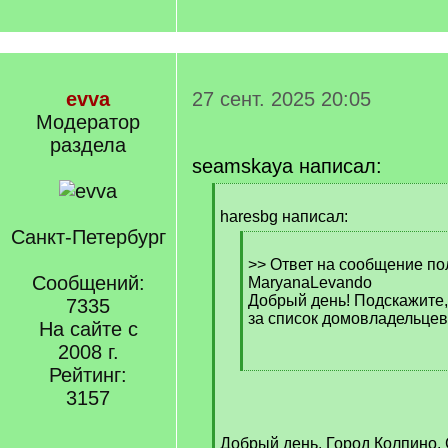
evva
27 сент. 2025 20:05
Модератор
раздела
seamskaya написал:
[
q
haresbg написал:
]
Санкт-Петербург
[
q
>> Ответ на сообщение по
Сообщений:
]
MaryanaLevando
Добрый день! Подскажите, 
7335
за список домовладельце
На сайте с
2008 г.
Рейтинг:
[
/
3157
q
]
Добрый день. Город Колпино. 