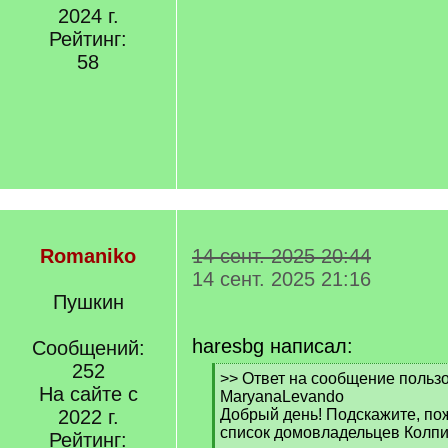
2024 г.
Рейтинг:
58
Romaniko
14 сент. 2025 20:44
14 сент. 2025 21:16
Пушкин
haresbg написал:
Сообщений:
252
[
>> Ответ на сообщение польз
На сайте с
q
MaryanaLevando
]
2022 г.
Добрый день! Подскажите, пож
список домовладельцев Колп
Рейтинг: