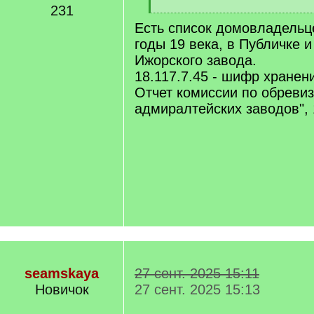
231
[
Есть список домовладельц
/
q
годы 19 века, в Публичке и
]
Ижорского завода.
18.117.7.45 - шифр хранени
Отчет комиссии по обреви
адмиралтейских заводов", 
seamskaya
27 сент. 2025 15:11
Новичок
27 сент. 2025 15:13