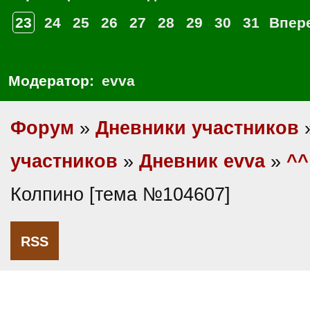
23
24
25
26
27
28
29
30
31
Впер
Модератор:
evva
Форум
»
Дневники участников
участников
»
Дневник evva
»
^^
Колпино [тема №104607]
RSS