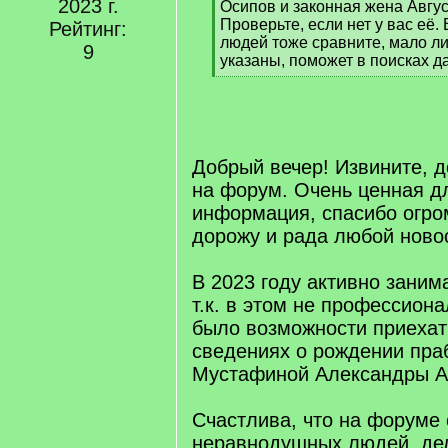
2023 г.
Осипов и законная жена Авгус
Проверьте, если нет у вас её.
Рейтинг:
людей тоже сравните, мало л
9
указаны, поможет в поисках д
[
/
q
]
Добрый вечер! Извините, д
на форум. Очень ценная д
информация, спасибо огро
дорожу и рада любой новос
В 2023 году активно заним
т.к. в этом не профессиона
было возможности приехат
сведениях о рождении пра
Мустафиной Александры А
Счастлива, что на форуме 
неравнодушных людей, де