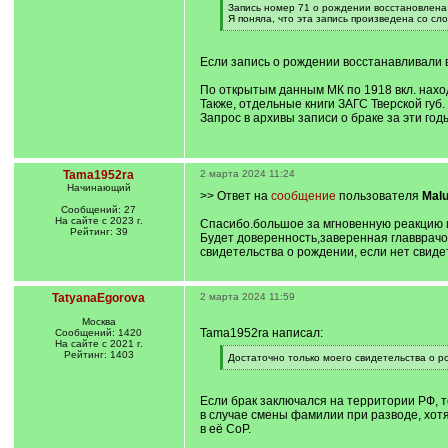
[
Запись номер 71 о рождении восстановлена
q
Я поняла, что эта запись произведена со сл
]
[
/
q
Если запись о рождении восстанавливали в
]
По открытым данным МК по 1918 вкл. находя
Также, отдельные книги ЗАГС Тверской губ.
Запрос в архивы записи о браке за эти го
Tama1952ra
2 марта 2024 11:24
Начинающий
>> Ответ на
сообщение
пользователя
Mal
Сообщений: 27
На сайте с 2023 г.
Спасибо.большое за мгновенную реакцию и 
Рейтинг: 39
Будет доверенность,заверенная главврачом
свидетельства о рождении, если нет свиде
TatyanaEgorova
2 марта 2024 11:59
Москва
Tama1952ra написал:
Сообщений: 1420
На сайте с 2021 г.
Рейтинг: 1403
[
Достаточно только моего свидетельства о р
q
[
]
/
q
Если брак заключался на территории РФ, т
]
в случае смены фамилии при разводе, хотя
в её СоР.