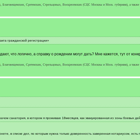
, Благовещенских, Сретенских, Стрельцовых, Воскресенских (СЦС Москвы и Моск. губернии), а также
 акта гражданской регистрации»
дают, что логично, а справку о рождении могут дать? Мне кажется, тут от ко
, Благовещенских, Сретенских, Стрельцовых, Воскресенских (СЦС Москвы и Моск. губернии), а также
ачом санатория, в котором я проживаю 18месяцев, как эвакуированная из зоны боевых дей
рнете, в списке дел, по которым нужна только доверенность заверенная нотариусом, есть 