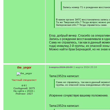
]
[
q
Запись номер 71 о рождении восстано
]
[
/
q
]
В каком органе ЗАГС восстановлена запись
Та же Тверская обл.? Тогда вопрос можно р
Запорожская обл.? Тогда справитесь сами.
[
/
q
Егор, добрый вечер. Спасибо за оперативн
]
Запись о рождении восстанавливали в одн
Сама не справлюсь, так как в данный момен
года) инвалид 2-й группы, из опасной зон
Можно найти брак Бернацкой, но не знаю ка
the_yegor
1 марта 2024 20:09
1 марта 2024 20:10
Tama1952ra написал:
Частный специалист
[
Сама не справлюсь, так как в данный момент
q
группы, из опасной зоны ежедневных обстре
✡✝☦
]
[
Сообщений: 3075
/
На сайте с 2019 г.
q
Рейтинг: 1627
Искренне сочувствую вашему положению.
]
Tama1952ra написал: