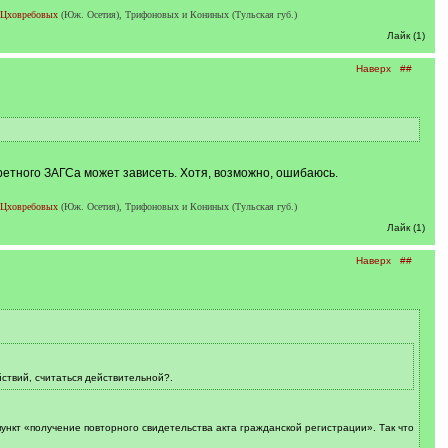
Цховребовых
(Юж. Осетия), Трифоновых и Кониных (Тульская губ.)
Лайк (1)
Наверх
##
нкретного ЗАГСа может зависеть. Хотя, возможно, ошибаюсь.
Цховребовых
(Юж. Осетия), Трифоновых и Кониных (Тульская губ.)
Лайк (1)
Наверх
##
ствий, считаться действительной?.
пункт «получение повторного свидетельства акта гражданской регистрации». Так что