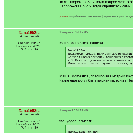
Та же Тверская обл.? Тогда вопрос можно 
Запорожская обл.? Тогда справитесь сами.
---
услуги:
истребование документов | еврейские корни | подт
Tama1952ra
1 марта 2024 19:05
Начинающий
Malus_domestica написал:
Сообщений: 27
На сайте с 2023 г.
Рейтинг: 39
[
Tama1952ra
q
Уважаемая Тамара. Если запись о рождении 
]
Сейчас в новых регионах, вошедших в соста
P. S. Какого отца назвали, того и записали.
Можно подать запрос в архив того места, гд
[
/
q
Malus_ domestica, cnacubo за быстрый инф
]
Какие ещё могут быть варианты, если в Не
Tama1952ra
1 марта 2024 19:48
Начинающий
the_yegor написал:
Сообщений: 27
На сайте с 2023 г.
Рейтинг: 39
[
q
Tama1952ra написал: