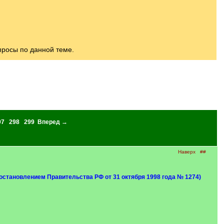
росы по данной теме.
97
298
299
Вперед →
Наверх
##
остановлением Правительства РФ от 31 октября 1998 года № 1274)