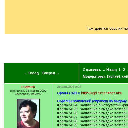
/
q
]
Там даются ссылки н
Страницы:
← Назад
1
2
← Назад
Вперед →
Модераторы:
Tasha56
,
coi
Ludmilla
26 мая 2003 9:08
скончалась 16 марта 2009
Органы ЗАГС
https://vgd.ru/genzags.htm
Светлая ей память!
Образцы заявлений (справок) на выдачу 
Форма № 24 - заявление об отсутствии фа
Форма № 25 - заявление о выдаче повторн
Форма № 26 - заявление о выдаче повторн
Форма № 27 - заявление о выдаче повторн
Форма № 28 - заявление о выдаче повторн
Форма № 29 - заявление о выдаче повторн