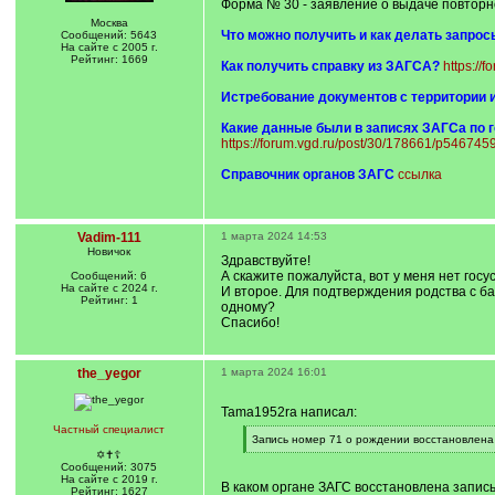
Форма № 30 - заявление о выдаче повторн
Москва
Что можно получить и как делать запрос
Сообщений: 5643
На сайте с 2005 г.
Рейтинг: 1669
Как получить справку из ЗАГСА?
https://
Истребование документов с территории 
Какие данные были в записях ЗАГСа по 
https://forum.vgd.ru/post/30/178661/p54674
Справочник органов ЗАГС
ссылка
Vadim-111
1 марта 2024 14:53
Новичок
Здравствуйте!
А скажите пожалуйста, вот у меня нет госу
Сообщений: 6
На сайте с 2024 г.
И второе. Для подтверждения родства с ба
Рейтинг: 1
одному?
Спасибо!
the_yegor
1 марта 2024 16:01
Tama1952ra написал:
Частный специалист
[
Запись номер 71 о рождении восстановлена
q
[
✡✝☦
]
/
Сообщений: 3075
q
На сайте с 2019 г.
В каком органе ЗАГС восстановлена запис
]
Рейтинг: 1627