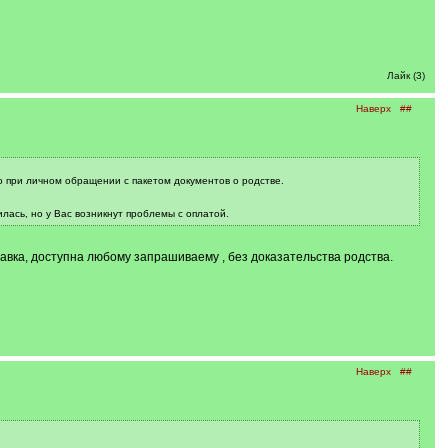
Лайк (3)
Наверх
##
о при личном обращении с пакетом документов о родстве.
илась, но у Вас возникнут проблемы с оплатой.
авка, доступна любому запрашиваему , без доказательства родства.
Наверх
##