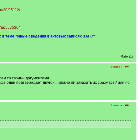
ru/30/95112/
tm#pp5575364
о в теме "Иные сведения в актовых записях ЗАГС"
Лайк (1)
Наверх
##
сам со своими документами...
де один подтверждает другой... можно ли заказать их сразу все? или по
Наверх
##