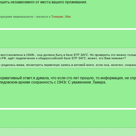
решить независимого от места вашего проживания.
верждение национальности - связаться в
Телеграм
|
Max
восстановлена в 1948г., она должна быть в базе ЕГР ЗАГС. Но проверить это можно тольк
в РФ, идёт подключение к общероссийской базе ЕГР ЗАГС, может, это Вам поможет?
е родилась мама, посмотреть первичную запись в актовой книге, если она, конечно, сохран
ормативный ответ.я думала, что если сто лет прошло, то информация, не спр
лидовском архиве сохранность с 1943г. С уважением ,Тамара.