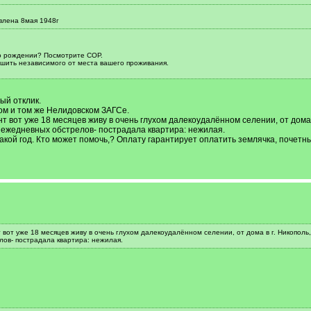
влена 8мая 1948г
 о рождении? Посмотрите СОР.
ешить независимого от места вашего проживания.
ый отклик.
ом и том же Нелидовском ЗАГСе.
т вот уже 18 месяцев живу в очень глухом далекоудалённом селении, от дома 
ы ежедневных обстрелов- пострадала квартира: нежилая.
кой год. Кто может помочь,? Оплату гарантирует оплатить землячка, почетный
 вот уже 18 месяцев живу в очень глухом далекоудалённом селении, от дома в г. Никополь,
лов- пострадала квартира: нежилая.