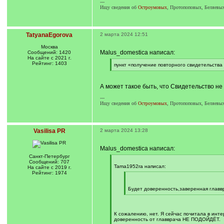
---
Ищу сведения об
Остроумовых
, Протопоповых, Беляевых
TatyanaEgorova
2 марта 2024 12:51
Москва
Malus_domestica написал:
Сообщений: 1420
На сайте с 2021 г.
Рейтинг: 1403
[
пункт «получение повторного свидетельства
q
[
]
/
q
А может такое быть, что Свидетельство не 
]
---
Ищу сведения об
Остроумовых
, Протопоповых, Беляевых
Vasilisa PR
2 марта 2024 13:28
Malus_domestica написал:
Санкт-Петербург
[
Сообщений: 707
q
Tama1952ra написал:
На сайте с 2019 г.
]
Рейтинг: 1974
[
q
]
Будет доверенность,заверенная главвр
[
/
q
]
К сожалению, нет. Я сейчас почитала в инте
доверенность от главврача НЕ ПОДОЙДЁТ.