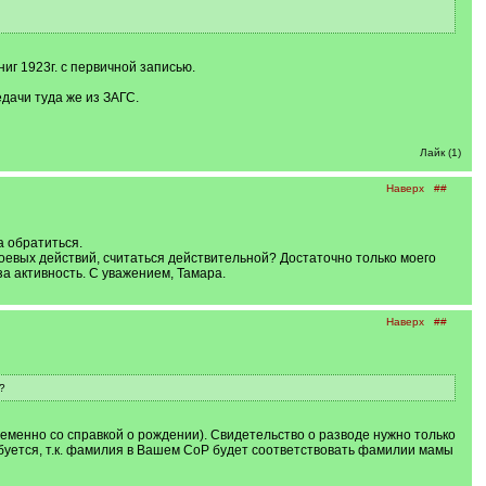
иг 1923г. с первичной записью.
едачи туда же из ЗАГС.
Лайк (1)
Наверх
##
а обратиться.
оевых действий, считаться действительной? Достаточно только моего
а активность. С уважением, Тамара.
Наверх
##
?
ременно со справкой о рождении). Свидетельство о разводе нужно только
ебуется, т.к. фамилия в Вашем СоР будет соответствовать фамилии мамы