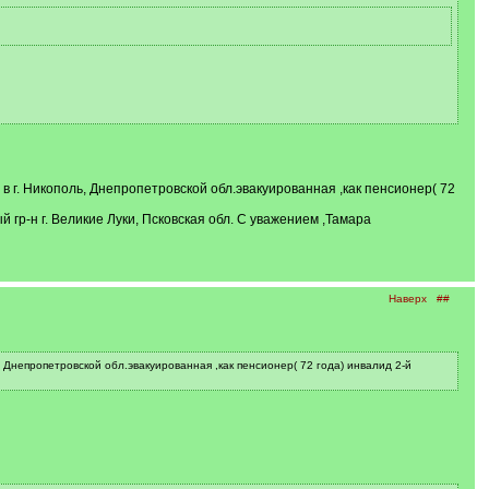
в г. Никополь, Днепропетровской обл.эвакуированная ,как пенсионер( 72
 гр-н г. Великие Луки, Псковская обл. С уважением ,Тамара
Наверх
##
 Днепропетровской обл.эвакуированная ,как пенсионер( 72 года) инвалид 2-й