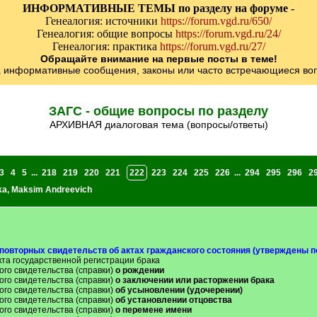
ИНФОРМАТИВНЫЕ ТЕМЫ по разделу на форуме -
Генеалогия: источники
https://forum.vgd.ru/650/
Генеалогия: общие вопросы
https://forum.vgd.ru/24/
Генеалогия: практика
https://forum.vgd.ru/27/
Обращайте внимание на первые посты в теме!
а информативные сообщения, законы или часто встречающиеся воп
ЗАГС - общие вопросы по разделу
АРХИВНАЯ диалоговая тема (вопросы/ответы)
3
4
5
...
218
219
220
221
222
223
224
225
226
...
294
295
296
2
ka
,
Maksim Andreevich
повторных свидетельств об актах гражданского состояния (утверждены п
кта государственной регистрации брака
ого свидетельства (справки)
о рождении
ого свидетельства (справки)
о заключении или расторжении брака
ого свидетельства (справки)
об усыновлении (удочерении)
ого свидетельства (справки)
об установлении отцовства
ого свидетельства (справки)
о перемене имени