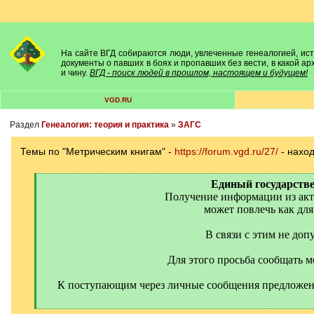
На сайте ВГД собираются люди, увлеченные генеалогией, исто
документы о павших в боях и пропавших без вести, в какой а
и чину.
ВГД - поиск людей в прошлом, настоящем и будущем!
VGD.RU
Раздел
Генеалогия: теория и практика
»
ЗАГС
Темы по "Метрическим книгам" -
https://forum.vgd.ru/27/
- наход
[
Единый государствен
q
Получение информации из акто
]
может повлечь как для 
В связи с этим не до
Для этого просьба сообщать м
К поступающим через личные сообщения предложени
[