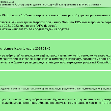
 8мая 1948г
ов свидетелей. Отец Марии должен быть другой. Как проверить в ЕГР ЗАГС запись?
 1948, с почти 100%-ной вероятностью это говорит об утрате оригинальных кн
тся в ГАТО (госархив Тверской обл.), книги ЗАГС по 1922 вкл. в процессе пер
 за 1921-1923 хранятся в ГАРФ (Москва).
ды можно направлять без подтверждения родства.
us_domestica
от 1 марта 2024 21:42
развёрнутый ответ.можно ещё вопрос, извините- не по теме, но не знаю куд
 санатория, в котором я проживаю 18месяцев, как эвакуированная из зоны б
тельств о браке и разводе родителей, для подтверждения родства? Спасибо з
ождении, если нет свидетельств о браке и разводе родителей, для подтверждения родства
о достаточно (справку о браке можно будет получить по доверенности однов
, если фамилия менялась обратно на девичью, то и справка о браке не потр