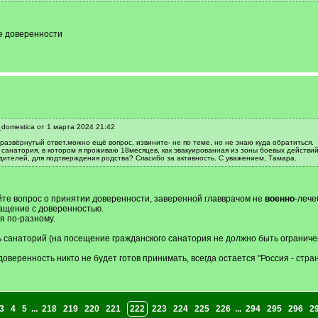
ие доверенности
domestica от 1 марта 2024 21:42
азвёрнутый ответ.можно ещё вопрос, извините- не по теме, но не знаю куда обратиться.
санатория, в котором я проживаю 18месяцев, как эвакуированная из зоны боевых действий
одителей, для подтверждения родства? Спасибо за активность. С уважением, Тамара.
айте вопрос о принятии доверенности, заверенной главврачом не
военно
-лече
ащение с доверенностью.
я по-разному.
ь санаторий (на посещение гражданского санатория не должно быть ограниче
доверенность никто не будет готов принимать, всегда остается "Россия - стр
3
4
5
...
218
219
220
221
222
223
224
225
226
...
294
295
296
2