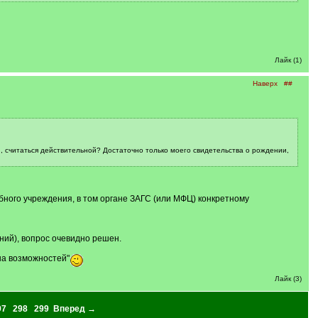
Лайк (1)
Наверх
##
, считаться действительной? Достаточно только моего свидетельства о рождении,
бного учреждения, в том органе ЗАГС (или МФЦ) конкретному
ний), вопрос очевидно решен.
ана возможностей"
Лайк (3)
97
298
299
Вперед →