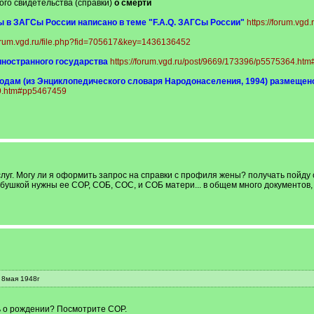
ого свидетельства (справки)
о смерти
ы в ЗАГСы России написано в теме "F.A.Q. ЗАГСы России"
https://forum.vgd.
forum.vgd.ru/file.php?fid=705617&key=1436136452
иностранного государства
https://forum.vgd.ru/post/9669/173396/p5575364.h
годам (из Энциклопедического словаря Народонаселения, 1994) размещен
59.htm#pp5467459
слуг. Могу ли я оформить запрос на справки с профиля жены? получать пойду 
бушкой нужны ее СОР, СОБ, СОС, и СОБ матери... в общем много документов, г
 8мая 1948г
ь о рождении? Посмотрите СОР.