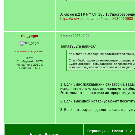
[
/
q
]
А как же п.2 ГК РФ Ст. 185.1?Удостоверен
https://www.consultant.ru/docu...k139510683
the_yegor
2 марта 2024 16:01
Tama1952ra написал:
Частный специалист
[
>> Ответ на сообщение пользователя Malus_
q
✡✝☦
]
Спасибо.большое за мгновенную реакцию и р
Сообщений: 3075
Будет доверенность,заверенная главврачом 
На сайте с 2019 г.
если нет свидетельств о браке и разводе р
Рейтинг: 1627
[
/
q
]
1. Если у вас гражданский санаторий, зад
исполнителю, к которому планируется обр
Этот момент на практике интерпретируетс
2. Если выездной нотариус может посетит
3. Если нотариус не доедет, а санаторную 
Страницы:
← Назад
1
2
← Назад
Вперед →