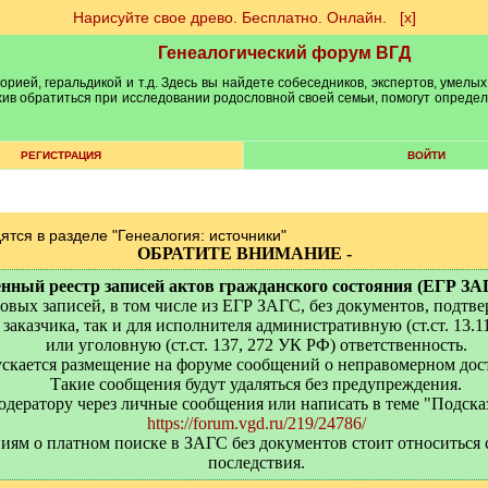
Нарисуйте свое древо. Бесплатно. Онлайн.
[х]
Генеалогический форум ВГД
рией, геральдикой и т.д. Здесь вы найдете собеседников, экспертов, умелых
рхив обратиться при исследовании родословной своей семьи, помогут опреде
РЕГИСТРАЦИЯ
ВОЙТИ
ятся в разделе "Генеалогия: источники"
ОБРАТИТЕ ВНИМАНИЕ -
ный реестр записей актов гражданского состояния (ЕГР ЗАГС)
вых записей, в том числе из ЕГР ЗАГС, без документов, подтв
заказчика, так и для исполнителя административную (ст.ст. 13.1
или уголовную (ст.ст. 137, 272 УК РФ) ответственность.
пускается размещение на форуме сообщений о неправомерном дос
Такие сообщения будут удаляться без предупреждения.
одератору через личные сообщения или написать в теме "Подска
https://forum.vgd.ru/219/24786/
ям о платном поиске в ЗАГС без документов стоит относиться 
последствия.