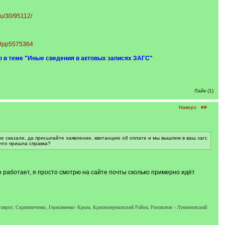
ru/30/95112/
tm#pp5575364
о в теме "Иные сведения в актовых записях ЗАГС"
Лайк (1)
Наверх
##
не сказали, да присылайте заявление, квитанцию об оплате и мы вышлем в ваш загс
 что пришла справка?
о работает, я просто смотрю на сайте почты сколько примерно идёт
ганрог; Скрипниченко, Герасименко- Крым, Красноперекопский Район; Ризоватов - Лукояновский