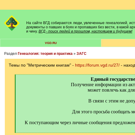
На сайте ВГД собираются люди, увлеченные генеалогией, исто
документы о павших в боях и пропавших без вести, в какой а
и чину.
ВГД - поиск людей в прошлом, настоящем и будущем!
VGD.RU
Раздел
Генеалогия: теория и практика
»
ЗАГС
Темы по "Метрическим книгам" -
https://forum.vgd.ru/27/
- наход
[
Единый государствен
q
Получение информации из акто
]
может повлечь как для 
В связи с этим не до
Для этого просьба сообщать м
К поступающим через личные сообщения предложени
[