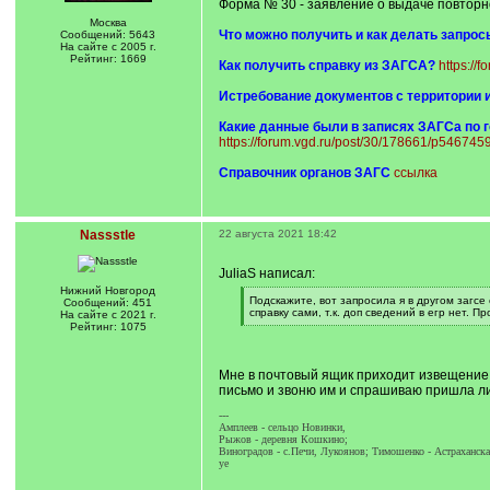
Форма № 30 - заявление о выдаче повторн
Москва
Что можно получить и как делать запрос
Сообщений: 5643
На сайте с 2005 г.
Рейтинг: 1669
Как получить справку из ЗАГСА?
https://
Истребование документов с территории 
Какие данные были в записях ЗАГСа по 
https://forum.vgd.ru/post/30/178661/p54674
Справочник органов ЗАГС
ссылка
Nassstle
22 августа 2021 18:42
JuliaS написал:
Нижний Новгород
[
Подскажите, вот запросила я в другом загсе
Сообщений: 451
q
справку сами, т.к. доп сведений в егр нет. 
На сайте с 2021 г.
]
[
Рейтинг: 1075
/
q
]
Мне в почтовый ящик приходит извещение о
письмо и звоню им и спрашиваю пришла ли с
---
Амплеев - сельцо Новинки,
Рыжов - деревня Кошкино;
Виноградов - с.Печи, Лукоянов; Тимошенко - Астраханска
уе