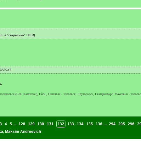
ел, а "секретных" НКВД
 ЗАГСе?
.
опавловск (Сев. Казахстан), Ейск , Сипиных - Тобольск, Ялуторовск, Екатеринбург, Мамеевых -Тоболь
3
4
5
...
128
129
130
131
132
133
134
135
136
...
294
295
296
2
ka
,
Maksim Andreevich