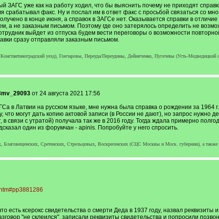
ый ЗАГС уже как на работу ходил, что бы выяснить почему не приходят справ
я срабатывал факс. Ну и послал им в ответ факс с просьбой связаться со мно
лучено в конце июня, а справок в ЗАГСе нет. Оказывается справки в отличие
 а не заказным письмом. Поэтому где оно затерялось определить не возможн
сотрудник выйдет из отпуска будем вести переговоры о возможности повторно
равки сразу отправляли заказным письмом.
, Константиноградский уезд), Гончаровы, Переуда/Переудины, Дейниченко, Пугачевы (Усть-Медведицкий 
8mv_29093
от 24 августа 2021 17:56
Са в Латвии на русском языке, мне нужна была справка о рождении за 1964 г
, что могут дать копию актовой записи (в России не дают), но запрос нужно д
т, в связи с утратой) получала так же в 2016 году. Тогда ждала примерно полгод
казал один из форумчан - apinis. Попробуйте у него спросить.
, Благовещенских, Сретенских, Стрельцовых, Воскресенских (СЦС Москвы и Моск. губернии), а также
6.htm#pp3881286
то есть ксерокс свидетельства о смерти Деда в 1937 году, назвал реквизиты и
зговор "не склеился", записали реквизиты свидетельства и попросили позвон