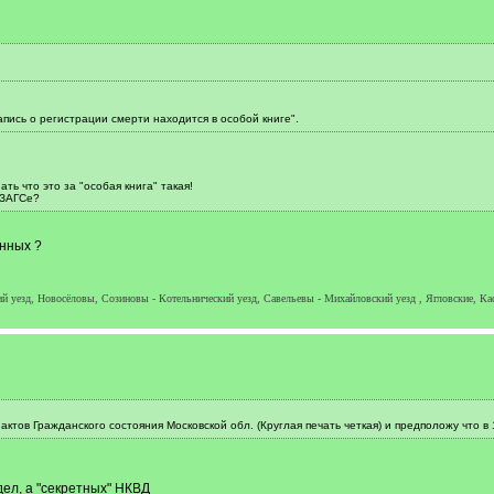
пись о регистрации смерти находится в особой книге".
ь что это за "особая книга" такая!
 ЗАГСе?
нных ?
й уезд, Новосёловы, Созиновы - Котельнический уезд, Савельевы - Михайловский уезд , Ягловские, Ка
ов Гражданского состояния Московской обл. (Круглая печать четкая) и предположу что в 19
дел, а "секретных" НКВД