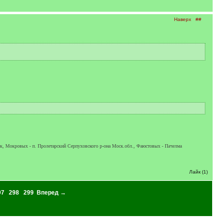
Наверх
##
ск, Мокровых - п. Пролетарский Серпуховского р-она Моск.обл., Фаюстовых - Пачелма
Лайк (1)
97
298
299
Вперед →