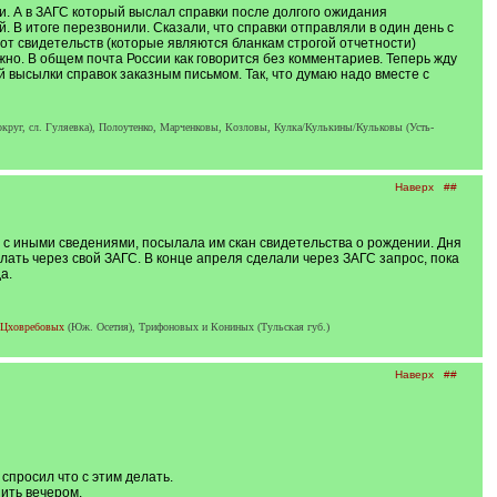
ки. А в ЗАГС который выслал справки после долгого ожидания
й. В итоге перезвонили. Сказали, что справки отправляли в один день с
 от свидетельств (которые являются бланкам строгой отчетности)
о. В общем почта России как говорится без комментариев. Теперь жду
й высылки справок заказным письмом. Так, что думаю надо вместе с
округ, сл. Гуляевка), Полоутенко, Марченковы, Козловы, Кулка/Кулькины/Кульковы (Усть-
Наверх
##
. с иными сведениями, посылала им скан свидетельства о рождении. Дня
елать через свой ЗАГС. В конце апреля сделали через ЗАГС запрос, пока
а.
Цховребовых
(Юж. Осетия), Трифоновых и Кониных (Тульская губ.)
Наверх
##
 спросил что с этим делать.
ить вечером.