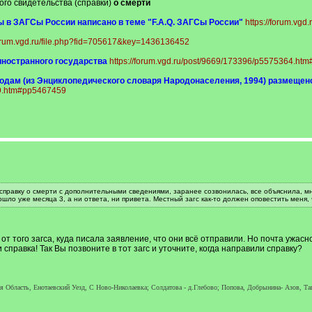
ого свидетельства (справки)
о смерти
ы в ЗАГСы России написано в теме "F.A.Q. ЗАГСы России"
https://forum.vgd.
forum.vgd.ru/file.php?fid=705617&key=1436136452
иностранного государства
https://forum.vgd.ru/post/9669/173396/p5575364.h
годам (из Энциклопедического словаря Народонаселения, 1994) размещен
59.htm#pp5467459
 справку о смерти с дополнительными сведениями, заранее созвонилась, все объяснила, м
Прошло уже месяца 3, а ни ответа, ни привета. Местный загс как-то должен оповестить меня,
т того загса, куда писала заявление, что они всё отправили. Но почта ужасн
правка! Так Вы позвоните в тот загс и уточните, когда направили справку?
я Область, Енотаевский Уезд, С Ново-Николаевка; Солдатова - д.Глебово; Попова, Добрынина- Азов, Та