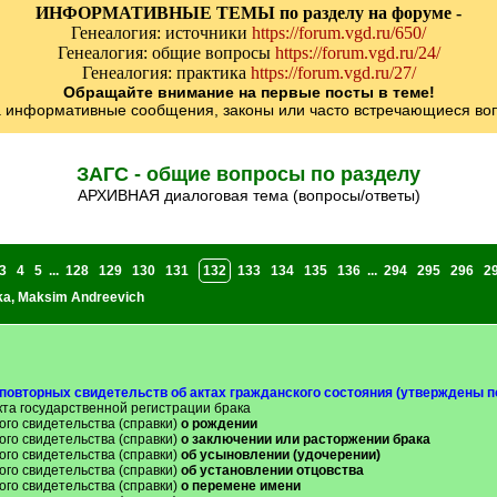
ИНФОРМАТИВНЫЕ ТЕМЫ по разделу на форуме -
Генеалогия: источники
https://forum.vgd.ru/650/
Генеалогия: общие вопросы
https://forum.vgd.ru/24/
Генеалогия: практика
https://forum.vgd.ru/27/
Обращайте внимание на первые посты в теме!
а информативные сообщения, законы или часто встречающиеся воп
ЗАГС - общие вопросы по разделу
АРХИВНАЯ диалоговая тема (вопросы/ответы)
3
4
5
...
128
129
130
131
132
133
134
135
136
...
294
295
296
2
ka
,
Maksim Andreevich
повторных свидетельств об актах гражданского состояния (утверждены п
кта государственной регистрации брака
ого свидетельства (справки)
о рождении
ого свидетельства (справки)
о заключении или расторжении брака
ого свидетельства (справки)
об усыновлении (удочерении)
ого свидетельства (справки)
об установлении отцовства
ого свидетельства (справки)
о перемене имени