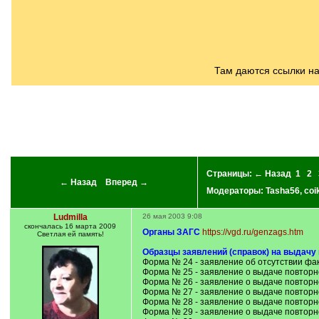
/
q
]
Там даются ссылки н
Страницы:
← Назад
1
2
← Назад
Вперед →
Модераторы:
Tasha56
,
coi
Ludmilla
26 мая 2003 9:08
скончалась 16 марта 2009
Органы ЗАГС
https://vgd.ru/genzags.htm
Светлая ей память!
Образцы заявлений (справок) на выдачу 
Форма № 24 - заявление об отсутствии фа
Форма № 25 - заявление о выдаче повторн
Форма № 26 - заявление о выдаче повторн
Форма № 27 - заявление о выдаче повторн
Форма № 28 - заявление о выдаче повторн
Форма № 29 - заявление о выдаче повторн