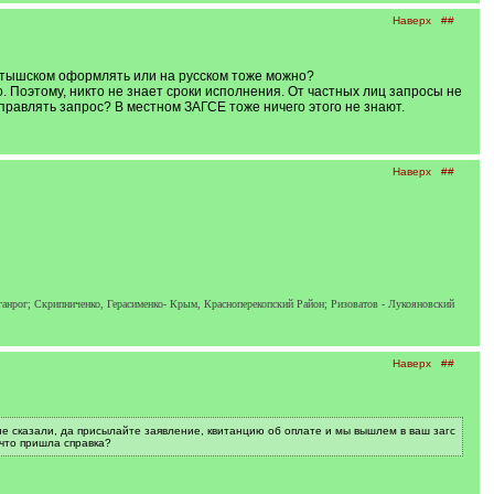
Наверх
##
латышском оформлять или на русском тоже можно?
. Поэтому, никто не знает сроки исполнения. От частных лиц запросы не
правлять запрос? В местном ЗАГСЕ тоже ничего этого не знают.
Наверх
##
ганрог; Скрипниченко, Герасименко- Крым, Красноперекопский Район; Ризоватов - Лукояновский
Наверх
##
не сказали, да присылайте заявление, квитанцию об оплате и мы вышлем в ваш загс
 что пришла справка?