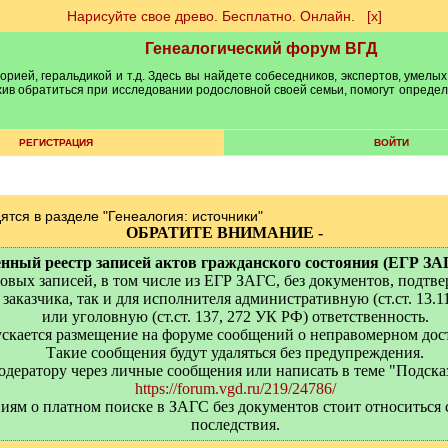
Нарисуйте свое древо. Бесплатно. Онлайн.
[х]
Генеалогический форум ВГД
рией, геральдикой и т.д. Здесь вы найдете собеседников, экспертов, умелых
рхив обратиться при исследовании родословной своей семьи, помогут опреде
РЕГИСТРАЦИЯ
ВОЙТИ
ятся в разделе "Генеалогия: источники"
ОБРАТИТЕ ВНИМАНИЕ -
ный реестр записей актов гражданского состояния (ЕГР ЗАГС)
вых записей, в том числе из ЕГР ЗАГС, без документов, подтв
заказчика, так и для исполнителя административную (ст.ст. 13.1
или уголовную (ст.ст. 137, 272 УК РФ) ответственность.
пускается размещение на форуме сообщений о неправомерном дос
Такие сообщения будут удаляться без предупреждения.
одератору через личные сообщения или написать в теме "Подска
https://forum.vgd.ru/219/24786/
ям о платном поиске в ЗАГС без документов стоит относиться 
последствия.