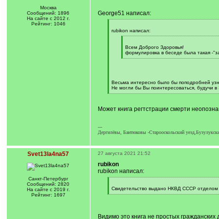
Москва
George51 написал:
Сообщений: 1896
На сайте с 2012 г.
Рейтинг: 1046
[
q
rubikon написал:
]
[
q
Всем Доброго Здоровья!
]
формулировка в беседе была такая -"за
[
/
q
]
Весьма интересно было бы поподробней узнат
Не могли бы Вы поинтересоваться, будучи в
[
/
q
Может книга регтстрации смерти неопозна
]
---
Дергилёвы, Бантюковы -Старооскольский уезд,Бузулукски
Svet13la4na57
27 августа 2021 21:52
rubikon
rubikon написал:
Санкт-Петербург
[
Сообщений: 2820
q
Свидетельство выдано НКВД СССР отделом акт
На сайте с 2019 г.
]
[
Рейтинг: 1697
/
q
]
Видимо это книга не простых гражданских 