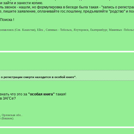
и зайти и занести копию.
ь звонок - нашли, но формулировка в беседе была такая - "запись о регистра
е, пишите заявление, оплачивайте гос.пошлину, предъявляйте "родство" и пол
Поиска !
опавловск (Сев. Казахстан), Ейск , Сипиных - Тобольск, Ялуторовск, Екатеринбург, Мамеевых -Тоболь
 о регистрации смерти находится в особой книге".
нать что это за
"особая книга"
такая!
 в ЗАГСе?
, Орловская обл..
е (Бишкек).