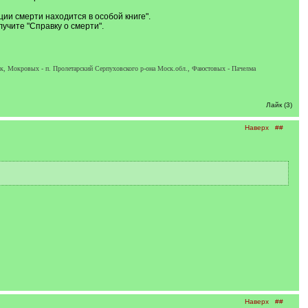
ции смерти находится в особой книге".
учите "Справку о смерти".
ск, Мокровых - п. Пролетарский Серпуховского р-она Моск.обл., Фаюстовых - Пачелма
Лайк (3)
Наверх
##
Наверх
##