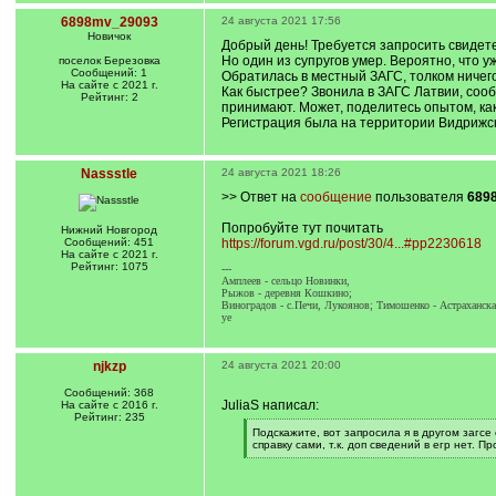
6898mv_29093
24 августа 2021 17:56
Новичок
Добрый день! Требуется запросить свидетел
Но один из супругов умер. Вероятно, что у
поселок Березовка
Сообщений: 1
Обратилась в местный ЗАГС, толком ничего
На сайте с 2021 г.
Как быстрее? Звонила в ЗАГС Латвии, сооб
Рейтинг: 2
принимают. Может, поделитесь опытом, как
Регистрация была на территории Видрижско
Nassstle
24 августа 2021 18:26
>> Ответ на
сообщение
пользователя
689
Попробуйте тут почитать
Нижний Новгород
Сообщений: 451
https://forum.vgd.ru/post/30/4...#pp2230618
На сайте с 2021 г.
Рейтинг: 1075
---
Амплеев - сельцо Новинки,
Рыжов - деревня Кошкино;
Виноградов - с.Печи, Лукоянов; Тимошенко - Астраханска
уе
njkzp
24 августа 2021 20:00
Сообщений: 368
JuliaS написал:
На сайте с 2016 г.
Рейтинг: 235
[
Подскажите, вот запросила я в другом загсе
q
справку сами, т.к. доп сведений в егр нет. 
]
[
/
q
]