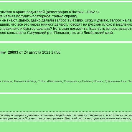
ьство о браке родителей (регистрация в Латвии - 1962 г.).
же нельзя получить повторное, только справку.
 не знают. Давно, давно делали запрос в Латвию. Сижу и думаю, запрос на 
щили, что все это через минюст делают. Говорят на русском плохо и медленно
 правильно и быстро сделать? Есть скан документа. Еще есть вопрос, куда от
го сельсовета Сигулдский р-н. Полагаю, что это Лимбажский край.
8mv_29093
от 24 августа 2021 17:56
я Область, Енотаевский Уезд, С Ново-Николаевка; Солдатова - д.Глебово; Попова, Добрынина- Азов, Та
 справку о смерти с дополнительными сведениями, заранее созвонилась, все объяснила, м
Прошло уже месяца 3, а ни ответа, ни привета. Местный загс как-то должен оповестить меня,