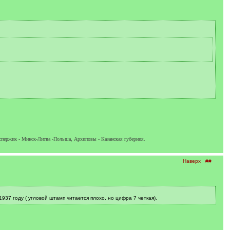
спержик - Минск-Литва -Польша, Архиповы - Казанская губерния.
Наверх
##
37 году ( угловой штамп читается плохо, но цифра 7 четкая).