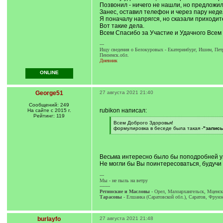
Позвонил - ничего не нашли, но предложил
Занес, оставил телефон и через пару недел
Я поначалу напрягся, но сказали приходит
Вот такие дела.
Всем Спасибо за Участие и Удачного Всем 
---
Ищу сведения о Белокуровых - Екатеринбург, Ишим, Петр
Пензенск.обл.
Дневник
ONLINE
George51
27 августа 2021 21:40
Сообщений: 249
rubikon написал:
На сайте с 2015 г.
Рейтинг: 119
[
Всем Доброго Здоровья!
q
формулировка в беседе была такая -
"запись
]
[
/
q
]
Весьма интересно было бы поподробней уз
Не могли бы Вы поинтересоваться, будучи
---
Мы - не пыль на ветру
-------
Ретинские и Масловы
- Орел, Малоархангельск, Мценск
Тарасовы
- Елшанка (Саратовской обл.), Саратов, Фрунз
burlayfo
27 августа 2021 21:48