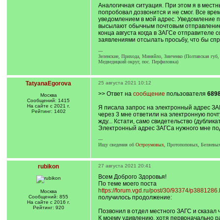
Аналогичная ситуация. При этом я в местн
попробовал дозвонится и не смог. Все врем
уведомлением в мой адрес. Уведомление по
высылают обычным почтовым отправлением,
конца августа когда в ЗАГСе отправителе 
заявлениями отсылать просьбу, что бы сп
---
Зеленские, Прихода, Миняйло, Зинченко (Полтавская губ
Медведицкий округ, пос. Перфиловка)
TatyanaEgorova
25 августа 2021 10:12
>> Ответ на
сообщение
пользователя
689
Москва
Сообщений: 1415
На сайте с 2021 г.
Я писала запрос на электронный адрес ЗАГ
Рейтинг: 1402
через 3 мне ответили на электронную почту
жду... Кстати, само свидетельство (дублика
Электронный адрес ЗАГСа нужного мне подс
---
Ищу сведения об
Остроумовых
, Протопоповых, Беляевых
rubikon
27 августа 2021 20:41
Всем Доброго Здоровья!
По теме моего поста
https://forum.vgd.ru/post/30/93374/p388128
Москва
Сообщений: 855
получилось продолжение:
На сайте с 2016 г.
Рейтинг: 920
Позвонил в отдел местного ЗАГС и сказал ч
К моему удивлению, хотя первоначально ра