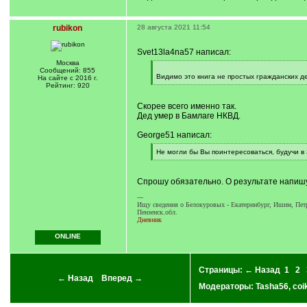
rubikon
28 августа 2021 11:54
Svet13la4na57 написал:
Москва
[
Сообщений: 855
q
Видимо это книга не простых гражданских д
На сайте с 2016 г.
]
[
Рейтинг: 920
/
q
Скорее всего именно так.
]
Дед умер в Бамлаге НКВД.
George51 написал:
[
Не могли бы Вы поинтересоваться, будучи в
q
[
]
/
q
Спрошу обязательно. О результате напишу
]
---
Ищу сведения о Белокуровых - Екатеринбург, Ишим, Петр
Пензенск.обл.
Дневник
ONLINE
Страницы:
← Назад
1
2
← Назад
Вперед →
Модераторы:
Tasha56
,
coi