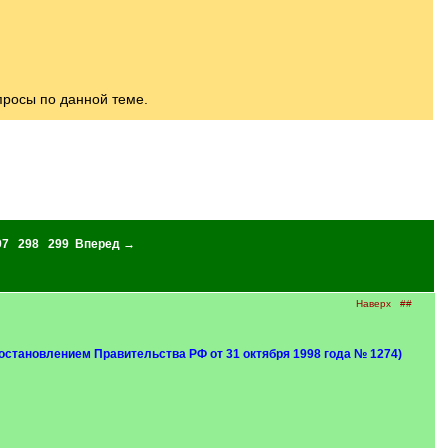
росы по данной теме.
97
298
299
Вперед →
Наверх
##
остановлением Правительства РФ от 31 октября 1998 года № 1274)