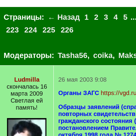
Страницы:
← Назад
1
2
3
4
5
..
223
224
225
226
Модераторы:
Tasha56
,
coika
,
Maks
Ludmilla
26 мая 2003 9:08
скончалась 16
Органы ЗАГС
https://vgd.
марта 2009
Светлая ей
Образцы заявлений (спр
память!
повторных свидетельств 
гражданского состояния
постановлением Правите
октября 1998 года № 1274