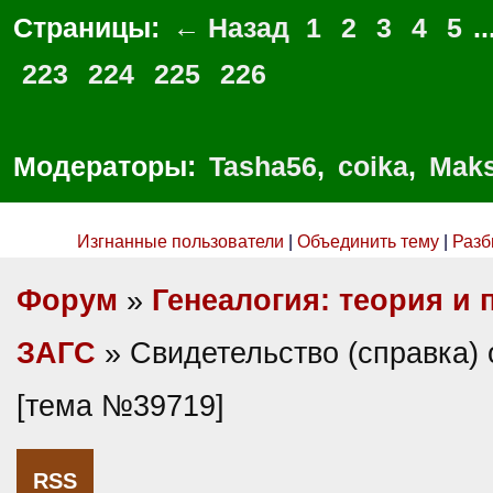
Страницы:
← Назад
1
2
3
4
5
..
223
224
225
226
Модераторы:
Tasha56
,
coika
,
Maks
Изгнанные пользователи
|
Объединить тему
|
Разб
Форум
»
Генеалогия: теория и 
ЗАГС
» Свидетельство (справка) 
[тема №39719]
RSS