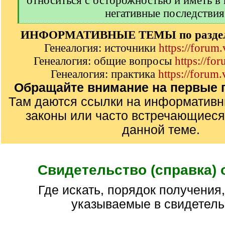
относиться с осторожностью и иметь в
негативные последствия
[
ИНФОРМАТИВНЫЕ ТЕМЫ по разделу
/
q
Генеалогия: источники
https://forum
]
Генеалогия: общие вопросы
https://fo
Генеалогия: практика
https://forum.
Обращайте внимание на первые п
Там даются ссылки на информатив
законы или часто встречающиеся
данной теме.
Свидетельство (справка) 
где искать, порядок получения, сведения
указываемые в свидетель