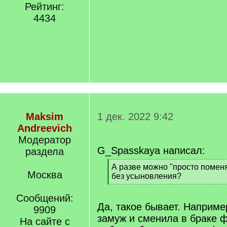
Рейтинг:
4434
Maksim
1 дек. 2022 9:42
Andreevich
Модератор
G_Spasskaya написал:
раздела
[
А разве можно "просто помен
Москва
q
без усыновления?
]
[
/
Сообщений:
q
Да, такое бывает. Наприм
9909
]
замуж и сменила в браке 
На сайте с