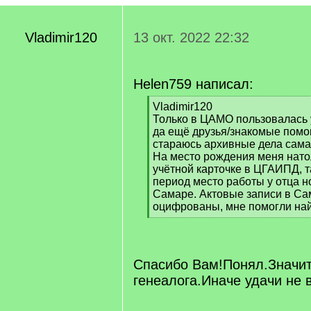
Vladimir120
13 окт. 2022 22:32
Helen759 написал:
[
Vladimir120
q
Только в ЦАМО пользовалась 
]
да ещё друзья/знакомые помо
стараюсь архивные дела сама
На место рождения меня нато
учётной карточке в ЦГАИПД, 
период место работы у отца 
Самаре. Актовые записи в Са
оцифрованы, мне помогли най
[
/
q
]
Спасибо Вам!Понял.Значит
генеалога.Иначе удачи не 