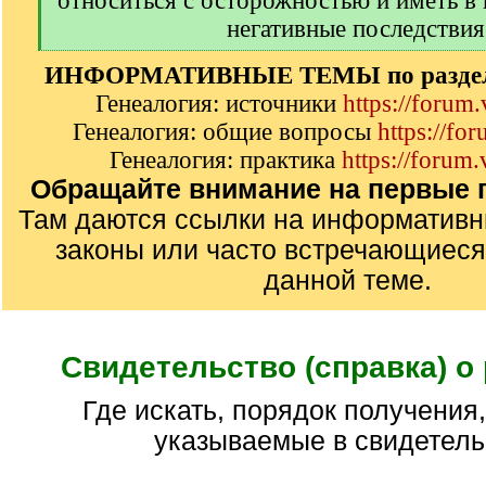
относиться с осторожностью и иметь в
негативные последствия
[
ИНФОРМАТИВНЫЕ ТЕМЫ по разделу
/
q
Генеалогия: источники
https://forum
]
Генеалогия: общие вопросы
https://fo
Генеалогия: практика
https://forum.
Обращайте внимание на первые п
Там даются ссылки на информатив
законы или часто встречающиеся
данной теме.
Свидетельство (справка) о
где искать, порядок получения, сведения
указываемые в свидетель