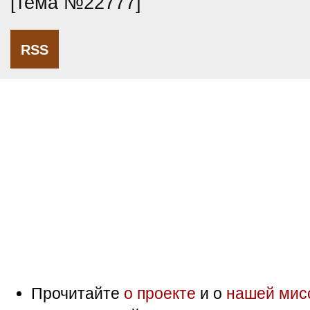
[тема №22777]
RSS
Прочитайте
о проекте
и о
нашей мис