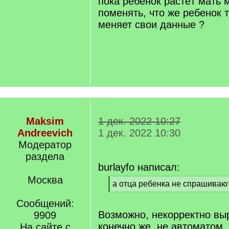
пока ребёнок растёт мать 
поменять, что же ребенок т
меняет свои данные ?
Maksim
1 дек. 2022 10:27
Andreevich
1 дек. 2022 10:30
Модератор
раздела
burlayfo написал:
Москва
[
а отца ребенка не спрашиваю
q
[
]
Сообщений:
/
q
Возможно, некорректно вы
9909
]
конечно же, не автоматом.
На сайте с