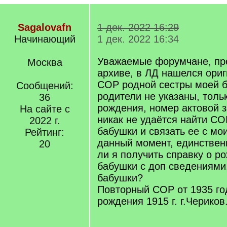
Sagalovafn
1 дек. 2022 16:29
Начинающий
1 дек. 2022 16:34
Уважаемые форумчане, про
Москва
архиве, в ЛД нашелся ориг
СОР родной сестры моей б
Сообщений:
родители не указаны, толь
36
рождения, номер актовой з
На сайте с
никак не удаётся найти С
2022 г.
бабушки и связать ее с мои
Рейтинг:
данный момент, единствен
20
ли я получить справку о р
бабушки с доп сведениями
бабушки?
Повторный СОР от 1935 год
рождения 1915 г. г.Чериков