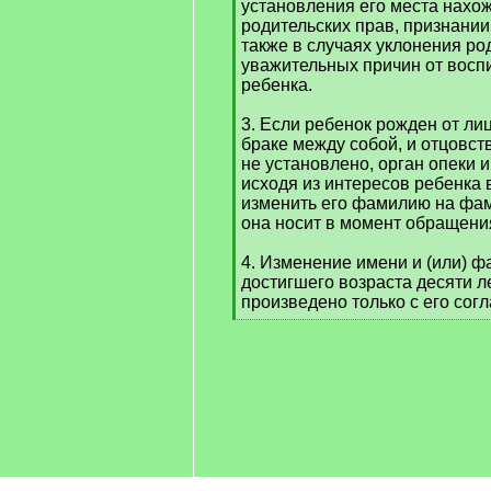
установления его места нахо
родительских прав, признани
также в случаях уклонения ро
уважительных причин от восп
ребенка.
3. Если ребенок рожден от лиц
браке между собой, и отцовст
не установлено, орган опеки 
исходя из интересов ребенка
изменить его фамилию на фа
она носит в момент обращения
4. Изменение имени и (или) ф
достигшего возраста десяти л
произведено только с его согл
[
/
q
]