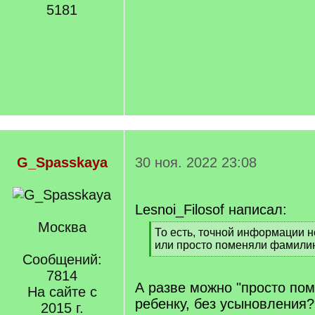
5181
G_Spasskaya
30 ноя. 2022 23:08
Lesnoi_Filosof написал:
Москва
[
То есть, точной информации н
q
или просто поменяли фамили
]
Сообщений:
[
/
7814
q
А разве можно "просто по
На сайте с
]
ребенку, без усыновления?
2015 г.