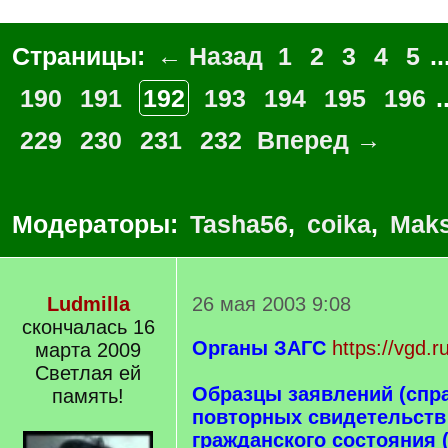
Страницы:
← Назад
1
2
3
4
5
..
190
191
192
193
194
195
196
.
229
230
231
232
Вперед →
Модераторы:
Tasha56
,
coika
,
Maks
Ludmilla
26 мая 2003 9:08
скончалась 16
Органы ЗАГС
https://vgd.
марта 2009
Светлая ей
Образцы заявлений (спр
память!
повторных свидетельств 
гражданского состояния