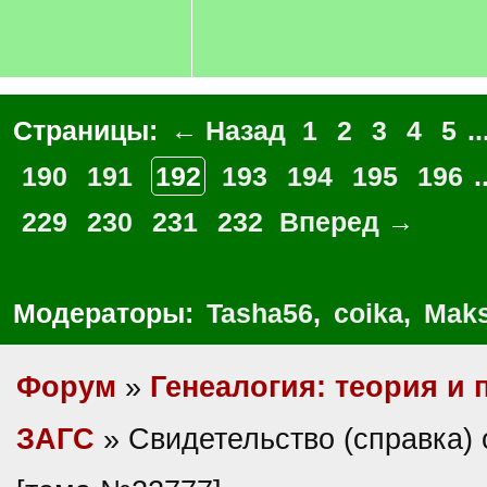
Страницы:
← Назад
1
2
3
4
5
..
190
191
192
193
194
195
196
.
229
230
231
232
Вперед →
Модераторы:
Tasha56
,
coika
,
Maks
Форум
»
Генеалогия: теория и 
ЗАГС
» Свидетельство (справка)