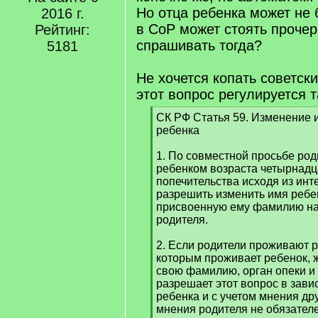
Но отца ребенка может не 
2016 г.
в СоР может стоять прочер
Рейтинг:
спрашивать тогда?
5181
Не хочется копать советск
этот вопрос регулируется т
[
СК РФ Статья 59. Изменение
q
ребенка
]
1. По совместной просьбе ро
ребенком возраста четырнадца
попечительства исходя из инт
разрешить изменить имя ребен
присвоенную ему фамилию на
родителя.
2. Если родители проживают р
которым проживает ребенок, 
свою фамилию, орган опеки и
разрешает этот вопрос в зави
ребенка и с учетом мнения дру
мнения родителя не обязател