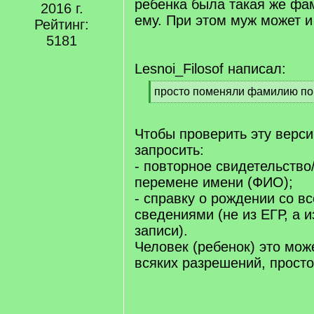
ребенка была такая же фа
2016 г.
ему. При этом муж может и
Рейтинг:
5181
Lesnoi_Filosof написал:
[
просто поменяли фамилию по
q
[
]
/
q
Чтобы проверить эту верс
]
запросить:
- повторное свидетельство
перемене имени (ФИО);
- справку о рождении со в
сведениями (не из ЕГР, а и
записи).
Человек (ребенок) это мож
всяких разрешений, просто