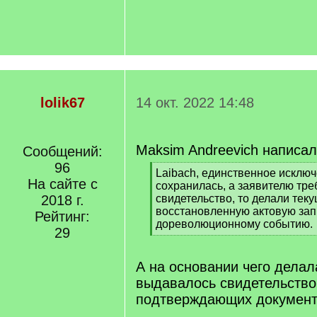
lolik67
14 окт. 2022 14:48
Maksim Andreevich написал
Сообщений:
96
[
Laibach, единственное исключ
На сайте с
q
сохранилась, а заявителю тр
]
2018 г.
свидетельство, то делали тек
восстановленную актовую зап
Рейтинг:
дореволюционному событию.
29
[
/
q
А на основании чего делал
]
выдавалось свидетельство
подтверждающих докумен