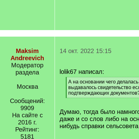
Maksim
14 окт. 2022 15:15
Andreevich
Модератор
lolik67 написал:
раздела
[
А на основании чего делалась 
Москва
q
выдавалось свидетельство ес
]
подтверждающих документов
[
Сообщений:
/
9909
q
Думаю, тогда было намног
На сайте с
]
даже и со слов либо на ос
2016 г.
нибудь справки сельсовета
Рейтинг:
5181