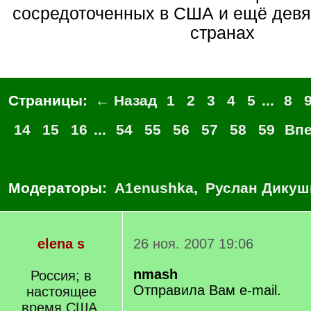
сосредоточенных в США и ещё девя
странах
Страницы:
← Назад
1
2
3
4
5
...
8
14
15
16
...
54
55
56
57
58
59
Вп
Модераторы:
A1enushka
,
Руслан Дикуш
elena s
26 ноя. 2007 19:06
nmash
Россия; в
Отправила Вам e-mail.
настоящее
время США.