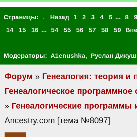
Страницы:
← Назад
1
2
3
4
5
...
8
14
15
16
...
54
55
56
57
58
59
Вп
Модераторы:
A1enushka
,
Руслан Дикуш
Форум
»
Генеалогия: теория и 
Генеалогическое программное 
»
Генеалогические программы 
Ancestry.com [тема №8097]