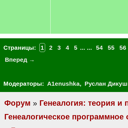
Страницы:
1
2
3
4
5
... ...
54
55
56
Вперед →
Модераторы:
A1enushka
,
Руслан Дикуш
Форум
»
Генеалогия: теория и 
Генеалогическое программное 