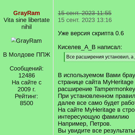
GrayRam
15 сент. 2023 11:55
Vita sine libertate
15 сент. 2023 13:16
nihil
Уже версия скрипта 0.6
Киселев_А_В написал:
В Молдове ППЖ
[
Все расширения установил, а
q
[
]
Сообщений:
/
q
В используемом Вами брау
12486
]
странице сайта MyHeritage
На сайте с
расширение Tampermonke
2009 г.
При установленном правил
Рейтинг:
далее все само будет рабо
8500
На сайте MyHeritage в стр
интересующую фамилию
Например, Петров.
Вы увидите все результаты