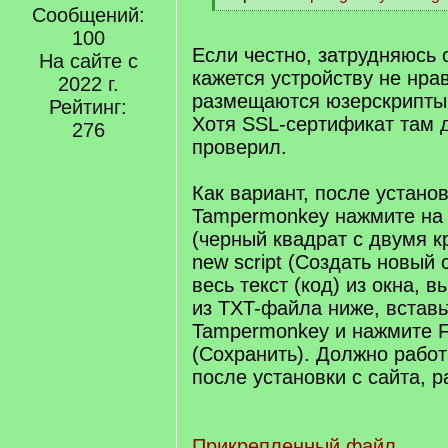
]
Сообщений:
[
/
100
q
Если честно, затрудняюсь о
На сайте с
]
кажется устройству не нрав
2022 г.
размещаются юзерскрипты 
Рейтинг:
Хотя SSL-сертификат там 
276
проверил.
Как вариант, после устано
Tampermonkey нажмите на 
(черный квадрат с двумя кр
new script (Создать новый 
весь текст (код) из окна, в
из TXT-файла ниже, вставьт
Tampermonkey и нажмите Fi
(Сохранить). Должно работа
после установки с сайта, р
Прикрепленный файл