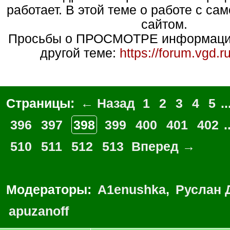
работает. В этой теме о работе с са
сайтом.
Просьбы о ПРОСМОТРЕ информации
другой теме:
https://forum.vgd.
Страницы:
← Назад
1
2
3
4
5
..
396
397
398
399
400
401
402
.
510
511
512
513
Вперед →
Модераторы:
A1enushka
,
Руслан 
apuzanoff