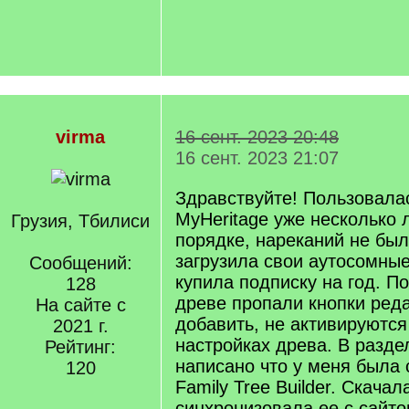
virma
16 сент. 2023 20:48
16 сент. 2023 21:07
Здравствуйте! Пользовала
MyHeritage уже несколько л
Грузия, Тбилиси
порядке, нареканий не бы
загрузила свои аутосомные
Сообщений:
купила подписку на год. П
128
древе пропали кнопки реда
На сайте с
добавить, не активируются
2021 г.
настройках древа. В разд
Рейтинг:
написано что у меня была 
120
Family Tree Builder. Скачал
синхронизовала ее с сайто