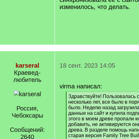
изменилось, что делать.
karseral
18 сент. 2023 14:05
Краевед-
любитель
virma написал:
[
Здравствуйте! Пользовалась 
q
несколько лет, все было в пор
]
Россия,
было. Неделю назад загрузил
данные на сайт и купила подпи
Чебоксары
этого в моем древе пропали к
добавить, не активируются он
Сообщений:
древа. В разделе помощь нап
старая версия Family Tree Bui
2640