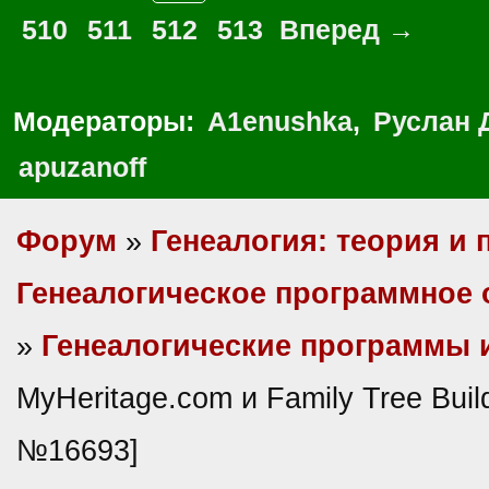
510
511
512
513
Вперед →
Модераторы:
A1enushka
,
Руслан 
apuzanoff
Форум
»
Генеалогия: теория и 
Генеалогическое программное 
»
Генеалогические программы 
MyHeritage.com и Family Tree Buil
№16693]