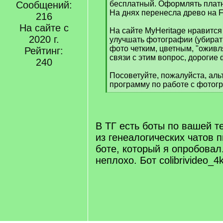
]
Сообщений:
бесплатный. Оформлять платн
На днях перенесла древо на F
216
На сайте с
На сайте MyHeritage нравитс
2020 г.
улучшать фотографии (убират
фото четким, цветным, "оживлят
Рейтинг:
связи с этим вопрос, дорогие
240
Посоветуйте, пожалуйста, аль
программу по работе с фотог
[
/
q
]
В ТГ есть боты по вашей т
из генеалогических чатов 
боте, который я опробовал
неплохо. Бот colibrivideo_4