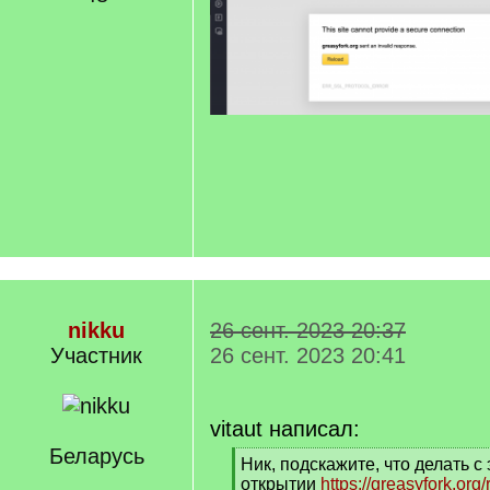
nikku
26 сент. 2023 20:37
Участник
26 сент. 2023 20:41
vitaut написал:
Беларусь
[
Ник, подскажите, что делать с
q
открытии
https://greasyfork.org/r