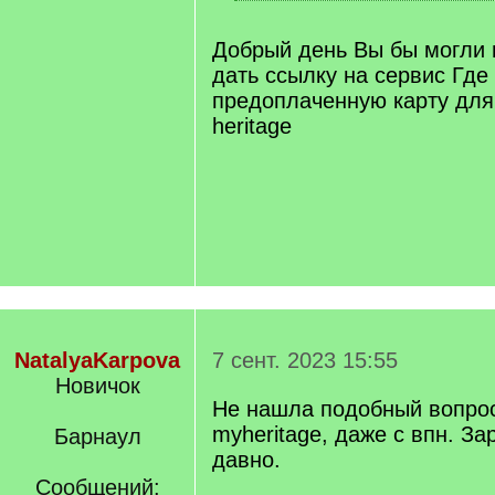
[
/
q
Добрый день Вы бы могли 
]
дать ссылку на сервис Где
предоплаченную карту для
heritage
NatalyaKarpova
7 сент. 2023 15:55
Новичок
Не нашла подобный вопрос
myheritage, даже с впн. З
Барнаул
давно.
Сообщений: