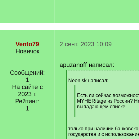
Vento79
2 сент. 2023 10:09
Новичок
apuzanoff написал:
Сообщений:
[
1
q
Neonlsk написал:
]
На сайте с
[
2023 г.
q
Есть ли сейчас возможнос
Рейтинг:
]
MYHERitage из России? Не
выпадающем списке
1
[
/
только при наличии банковско
q
государства и с использован
]