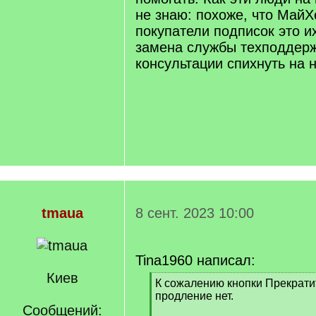
не знаю: похоже, что МайХе
покупатели подписок это и
замена службы техподдерж
консультации спихнуть на н
tmaua
8 сент. 2023 10:00
Tina1960 написал:
Киев
[
К сожалению кнопки Прекрати
q
продление нет.
]
Сообщений: