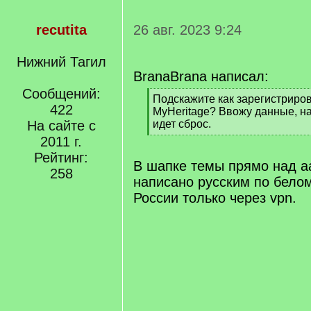
recutita
26 авг. 2023 9:24
Нижний Тагил
BranaBrana написал:
Сообщений:
[
Подскажите как зарегистриров
422
q
MyHeritage? Ввожу данные, 
]
На сайте с
идет сброс.
[
2011 г.
/
Рейтинг:
q
В шапке темы прямо над 
258
]
написано русским по белом
России только через vpn.