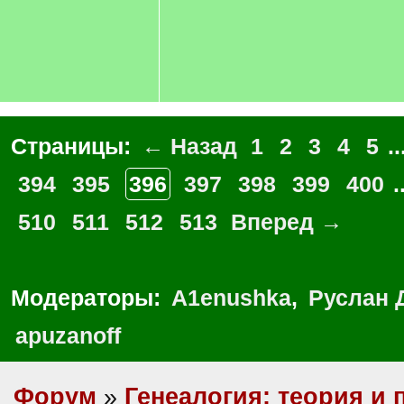
Страницы:
← Назад
1
2
3
4
5
..
394
395
396
397
398
399
400
.
510
511
512
513
Вперед →
Модераторы:
A1enushka
,
Руслан 
apuzanoff
Форум
»
Генеалогия: теория и 