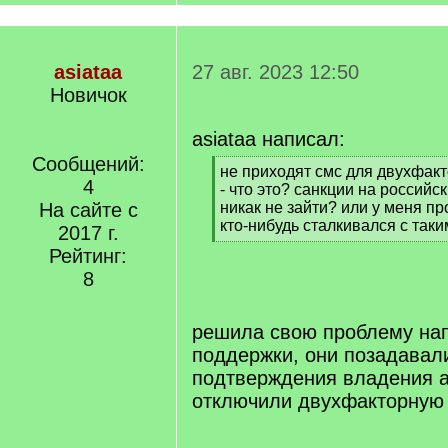
asiataa
27 авг. 2023 12:50
Новичок
asiataa написал:
Сообщений:
[
не приходят смс для двухфак
4
q
- что это? санкции на российс
]
На сайте с
никак не зайти? или у меня пр
кто-нибудь сталкивался с так
2017 г.
[
Рейтинг:
/
8
q
]
решила свою проблему нап
поддержки, они позадавал
подтверждения владения а
отключили двухфакторную