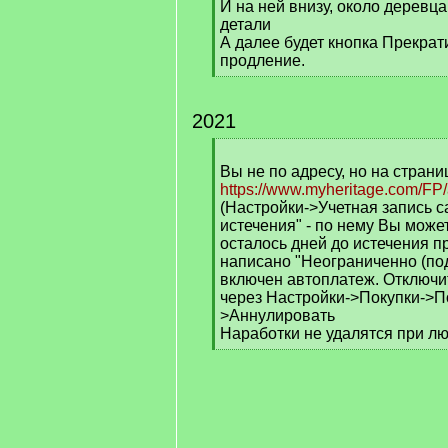
И на ней внизу, около деревца
детали
А далее будет кнопка Прекрат
продление.
[
/
q
2021
]
[
q
Вы не по адресу, но на страни
]
https://www.myheritage.com/FP
(Настройки->Учетная запись са
истечения" - по нему Вы может
осталось дней до истечения п
написано "Неограниченно (под
включен автоплатеж. Отключи
через Настройки->Покупки->П
>Аннулировать
Наработки не удалятся при л
[
/
q
]