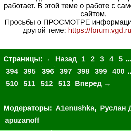
работает. В этой теме о работе с са
сайтом.
Просьбы о ПРОСМОТРЕ информации
другой теме:
https://forum.vgd.
Страницы:
← Назад
1
2
3
4
5
..
394
395
396
397
398
399
400
.
510
511
512
513
Вперед →
Модераторы:
A1enushka
,
Руслан 
apuzanoff