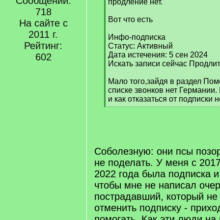
Сообщений:
q
продление нет.
]
718
Вот что есть
На сайте с
2011 г.
Инфо-подписка
Рейтинг:
Статус: Активный
Дата истечения: 5 сен 2024
602
Искать записи сейчас Продлит
Мало того,зайдя в раздел Пом
списке звонков нет Германии. 
и как отказаться от подписки н
[
/
q
]
Соболезную: они псы позор
не поделать. У меня с 201
2022 года была подписка и
чтобы мне не написал оче
пострадавший, который не 
отменить подписку - прихо
помогать. Как эти люди на