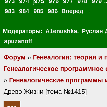
973
974
975
976
977
978
979
.
983
984
985
986
Вперед →
Модераторы:
A1enushka
,
Руслан 
apuzanoff
Форум
»
Генеалогия: теория и 
Генеалогическое программное 
»
Генеалогические программы 
Древо Жизни [тема №1415]