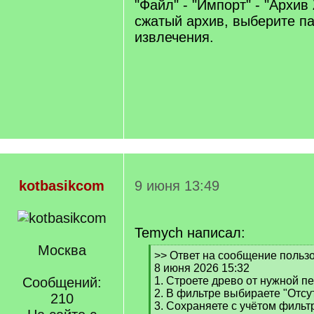
"Файл" - "Импорт" - "Архив 
сжатый архив, выберите па
извлечения.
kotbasikcom
9 июня 13:49
Temych написал:
Москва
[
>> Ответ на сообщение польз
q
8 июня 2026 15:32
]
Сообщений:
1. Строете древо от нужной п
2. В фильтре выбираете "Отсу
210
3. Сохраняете с учётом фильт