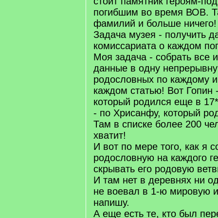
стоит памятник героям-по
погибшим во время ВОВ. Т
фамилий и больше ничего!
Задача музея - получить д
комиссариата о каждом по
Моя задача - собрать все
данные в одну непрерывну
родословных по каждому и
каждом статью! Вот Гопин -
который родился еще в 17*
- по Хрисанфу, который род
Там в списке более 200 че
хватит!
И вот по мере того, как я 
родословную на каждого гер
скрывать его родовую ветв
И там нет в деревнях ни о
не воевал в 1-ю мировую и
напишу.
А еще есть те, кто был пе