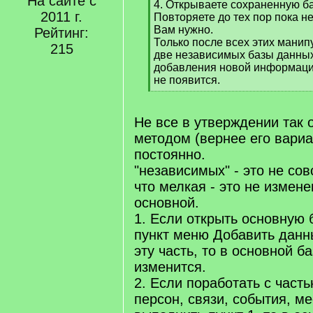
На сайте с
4. Открываете сохраненную ба
2011 г.
Повторяете до тех пор пока не
Вам нужно.
Рейтинг:
Только после всех этих манип
215
две независимых базы данных
добавления новой информации
не появится.
[
/
q
Не все в утверждении так 
]
методом (вернее его вари
постоянно.
"независимых" - это не сов
что мелкая - это не измене
основной.
1. Если открыть основную б
пункт меню Добавить данны
эту часть, то в основной б
изменится.
2. Если поработать с част
персон, связи, события, мес