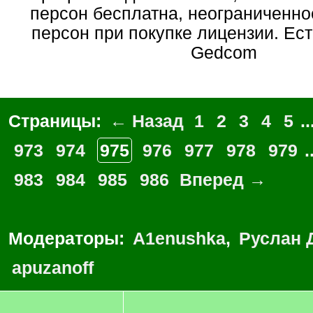
персон бесплатна, неограниченно
персон при покупке лицензии. Ес
Gedcom
Страницы:
← Назад
1
2
3
4
5
..
973
974
975
976
977
978
979
.
983
984
985
986
Вперед →
Модераторы:
A1enushka
,
Руслан 
apuzanoff