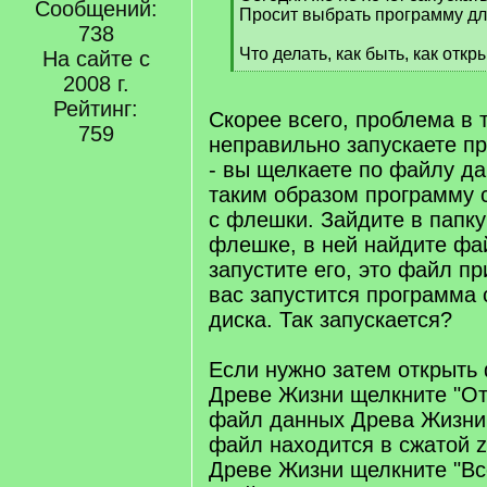
Сообщений:
Просит выбрать программу дл
738
Что делать, как быть, как откр
На сайте с
[
2008 г.
/
Рейтинг:
q
Скорее всего, проблема в 
759
]
неправильно запускаете п
- вы щелкаете по файлу да
таким образом программу с
с флешки. Зайдите в папку
флешке, в ней найдите фа
запустите его, это файл пр
вас запустится программа 
диска. Так запускается?
Если нужно затем открыть 
Древе Жизни щелкните "От
файл данных Древа Жизни
файл находится в сжатой zi
Древе Жизни щелкните "Все