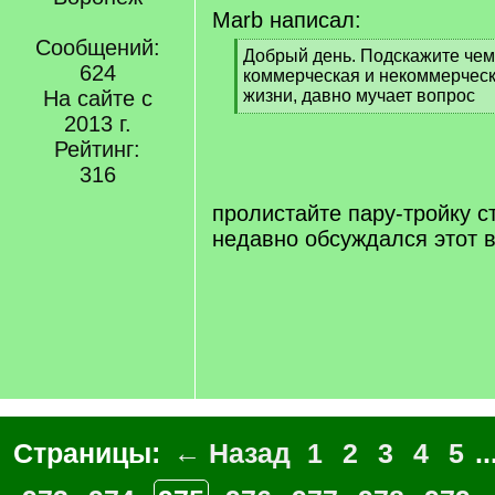
Marb написал:
Сообщений:
[
Добрый день. Подскажите чем
624
q
коммерческая и некоммерчес
]
На сайте с
жизни, давно мучает вопрос
[
2013 г.
/
Рейтинг:
q
316
]
пролистайте пару-тройку с
недавно обсуждался этот 
Страницы:
← Назад
1
2
3
4
5
..