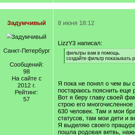
Задумчивый
8 июня 18:12
LizzY3 написал:
Санкт-Петербург
[
фильтры вам в помощь.
q
создайте фильтр показывать 
]
Сообщений:
[
/
98
q
На сайте с
]
Я пока не понял о чем вы с
2012 г.
постараюсь пояснить еще р
Рейтинг:
Вот я беру главу своей фа
57
строю его многочисленное
630 человек. Там и мои бр
статусов, там мои дети и в
Я выделяю своего пращура,
пошла родовая ветвь, наж