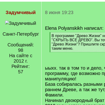
Задумчивый
8 июня 19:23
Elena Polyanskikh написал:
Санкт-Петербург
[
В программе "Древо Жизни" не
q
"СКРЫТЬ ВСЕ ДРЕВО". Вы точ
]
Сообщений:
"Древо Жизни"? Пришлите скр
таким меню.
98
[
На сайте с
/
2012 г.
q
]
Рейтинг:
ыыхх. так в том то и дело,
57
программу, где возможно п
манипуляцию!
База собиралась разными 
раннем Древе, а так же тут
Фамили.
Начинал двоюродный брат