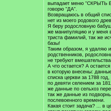
выпадает меню "СКРЫТЬ 
говорю "ДА".
Возвращаюсь в общий списо
нет из моего родового древ
Я беру родословную бабуш
же манипуляцию и у меня 
триста фамилий, так же ис
базы!
Таким образом, я удаляю и
родственников, родословн
не требуют вмешательства
А что остается? А остаетс
в которую внесены: данные
списка церкви за 1788 год,
по девяти селением за 1811
же данные по сельхоз пере
так же данные из подворны
послевоенного времени.
Какая стоит задача? ... в 