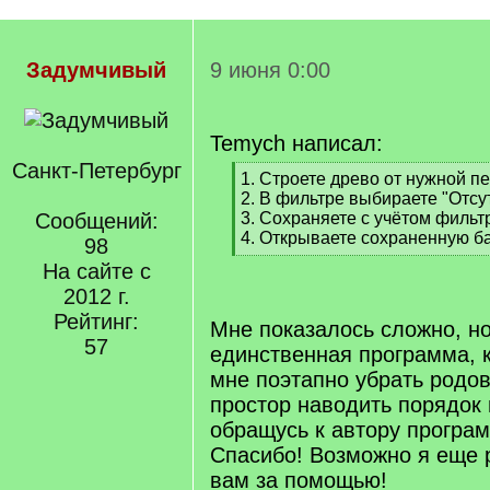
Задумчивый
9 июня 0:00
Temych написал:
Санкт-Петербург
[
1. Строете древо от нужной п
q
2. В фильтре выбираете "Отсу
]
Сообщений:
3. Сохраняете с учётом фильт
4. Открываете сохраненную ба
98
[
На сайте с
/
2012 г.
q
]
Рейтинг:
Мне показалось сложно, но
57
единственная программа, 
мне поэтапно убрать родов
простор наводить порядок в
обращусь к автору програм
Спасибо! Возможно я еще 
вам за помощью!