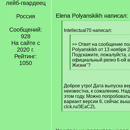
лейб-гвардеец
Elena Polyanskikh написал:
Россия
[
Сообщений:
q
Intellectual70 написал:
]
928
[
На сайте с
q
>> Ответ на сообщение по
2020 г.
]
Polyanskikh от 13 ноября 
Подскажите, пожалуйста, 
Рейтинг:
официальный релиз 6-ой 
1050
Жизни"?
[
/
q
Доброе утро! Дата выпуска ве
]
неизвестна, к сожалению. На
этом году. Можно попробоват
вариант версии 6, сейчас выш
clck.ru/3EaCZL
[
/
q
]