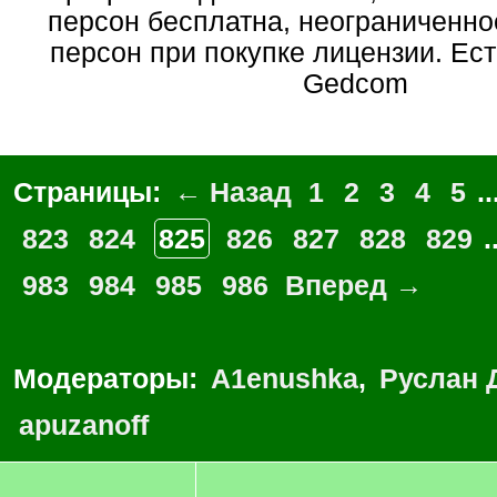
персон бесплатна, неограниченно
персон при покупке лицензии. Ес
Gedcom
Страницы:
← Назад
1
2
3
4
5
..
823
824
825
826
827
828
829
.
983
984
985
986
Вперед →
Модераторы:
A1enushka
,
Руслан 
apuzanoff