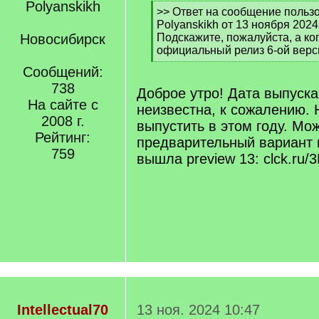
[
>> Ответ на сообщение польз
q
Polyanskikh от 13 ноября 2024
]
Новосибирск
Подскажите, пожалуйста, а ко
официальный релиз 6-ой верс
[
Сообщений:
/
738
q
Доброе утро! Дата выпуска
]
На сайте с
неизвестна, к сожалению.
2008 г.
выпустить в этом году. Мо
Рейтинг:
предварительный вариант 
759
вышла preview 13: clck.ru/
Intellectual70
13 ноя. 2024 10:47