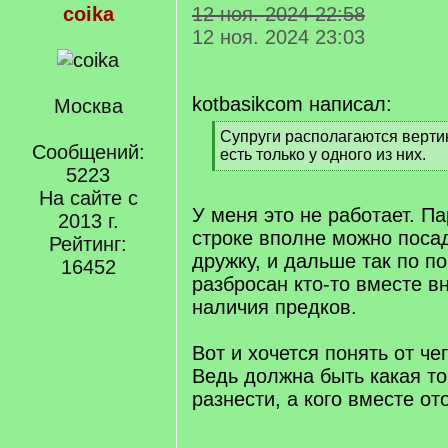
coika
12 ноя. 2024 22:58
12 ноя. 2024 23:03
kotbasikcom написал:
Москва
[
Супруги располагаются верти
Сообщений:
q
есть только у одного из них.
]
5223
[
/
На сайте с
q
У меня это не работает. Па
2013 г.
]
строке вполне можно посад
Рейтинг:
дружку, и дальше так по по
16452
разбросан кто-то вместе в
наличия предков.
Вот и хочется понять от че
Ведь должна быть какая то 
разнести, а кого вместе от