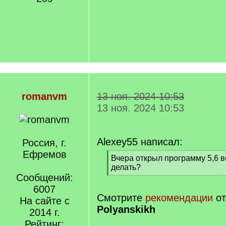
romanvm
13 ноя. 2024 10:53
13 ноя. 2024 10:53
Alexey55 написал:
Россия, г.
Ефремов
[
Вчера открыл программу 5,6 в
q
делать?
]
Сообщений:
[
/
6007
q
Смотрите
рекомендации
о
На сайте с
]
Polyanskikh
2014 г.
Рейтинг: