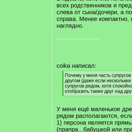
всех родственников и пред
слева от сына/дочери, а п
справа. Менее компактно, 
наглядно.
coika написал:
[
Почему у меня часть супругов
q
другом (даже если нескольких 
]
супругов рядом, хотя спокой
отобразить также друг над др
[
/
q
У меня ещё маленькое древ
]
рядом располагаются, есл
1) персона является прям
(прапра...бабушкой или пр