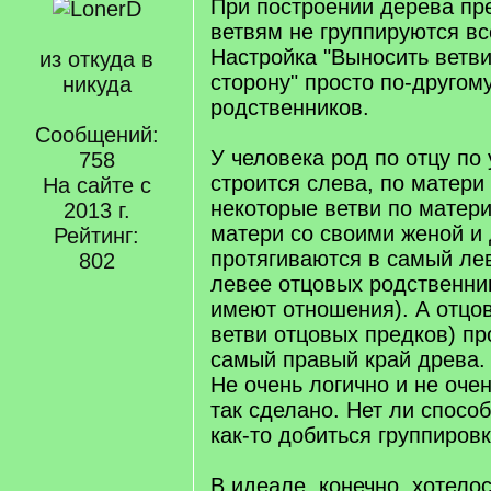
При построении дерева пр
ветвям не группируются вс
Настройка "Выносить ветв
из откуда в
сторону" просто по-друго
никуда
родственников.
Сообщений:
У человека род по отцу по
758
строится слева, по матери 
На сайте с
некоторые ветви по матери
2013 г.
матери со своими женой и 
Рейтинг:
протягиваются в самый ле
802
левее отцовых родственник
имеют отношения). А отцов
ветви отцовых предков) пр
самый правый край древа.
Не очень логично и не оче
так сделано. Нет ли спосо
как-то добиться группиров
В идеале, конечно, хотело