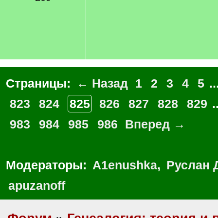
Страницы:
← Назад
1
2
3
4
5
..
823
824
825
826
827
828
829
.
983
984
985
986
Вперед →
Модераторы:
A1enushka
,
Руслан 
apuzanoff