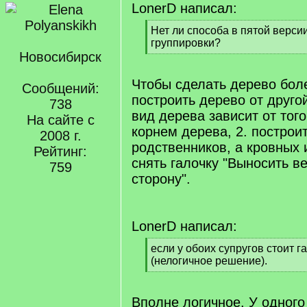
LonerD написал:
[
Нет ли способа в пятой версии
q
группировки?
]
Новосибирск
[
/
q
Чтобы сделать дерево бол
Сообщений:
]
построить дерево от другой
738
вид дерева зависит от того
На сайте с
корнем дерева, 2. построи
2008 г.
родственников, а кровных 
Рейтинг:
снять галочку "Выносить в
759
сторону".
LonerD написал:
[
если у обоих супругов стоит г
q
(нелогичное решение).
]
[
/
q
Вполне логичное. У одного 