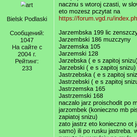
nacznu s wtoroj czasti, w sl
eto mozesz pczytat na
https://forum.vgd.ru/index.
Bielsk Podlaski
Jarzembska 199 lic zenszcz
Сообщений:
Jarzembski 186 muzczyny
1047
Jarzemska 105
На сайте с
Jarzemski 128
2004 г.
Jarzebska ( e s zapitoj sniz
Рейтинг:
Jarzebski ( e s zapitoj snizu
233
Jastrzebska ( e s zapitoj sn
Jastrzebski ( e s zapitoj sni
Jastrzemska 165
Jastrzemski 168
naczalo jarz proischodit po 
jarzombek (konieczno mb pis
zapiatoj snizu)
zato jastrz eto konieczno ot 
samo) ili po rusku jastreba. 