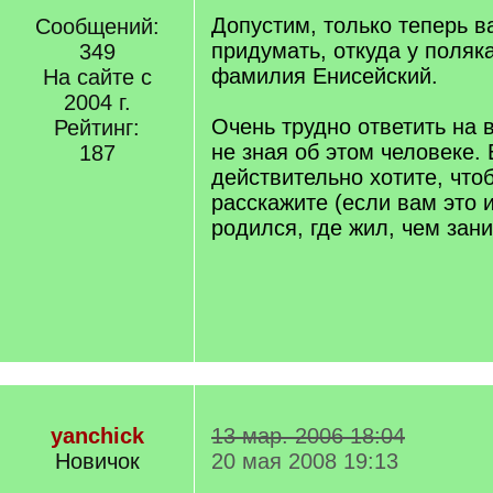
q
Допустим, только теперь в
Сообщений:
]
придумать, откуда у поляк
349
фамилия Енисейский.
На сайте с
2004 г.
Очень трудно ответить на 
Рейтинг:
не зная об этом человеке.
187
действительно хотите, что
расскажите (если вам это и
родился, где жил, чем зан
yanchick
13 мар. 2006 18:04
Новичок
20 мая 2008 19:13