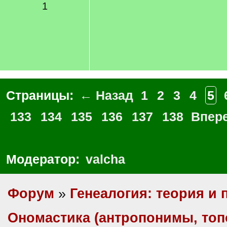
1
Страницы:
← Назад
1
2
3
4
5
133
134
135
136
137
138
Впер
Модератор:
valcha
Форум
»
Генеалогия: теория и 
Ономастика (антропонимы, то