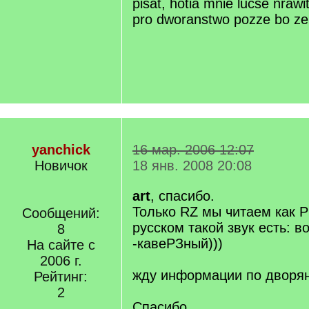
pisat, hotia mnie lucse nrawi
pro dworanstwo pozze bo ze
yanchick
16 мар. 2006 12:07
Новичок
18 янв. 2008 20:08
art
, спасибо.
Только RZ мы читаем как Р 
Сообщений:
русском такой звук есть: в
8
-кавеРЗный)))
На сайте с
2006 г.
жду информации по дворя
Рейтинг:
2
Спасибо