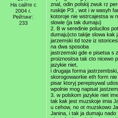
znal, odin polskij zwuk rz p
На сайте с
ruskije PЗ , wot i w wasyh fa
2004 г.
kotoroje nie wstrcajestsa w
Рейтинг:
slowie (ja tak dumaju)
233
2. B w seredinie polucilos po
dumaju)cto takije slowa kak 
jarzemski itd toze iz istorice
na dwa sposoba
jastrzemski gde e pisetsa s z
proiznositsa tak cto nicew
jazykie niet,
i drugaja forma jastrzembsk
skorogowaorkie eth form nie ra
pisar ktoryj perepisywal udost
wpolnie mog napisat jastzem
3. w polskom jazykie niet i
tak kak jest muzskoje imia Ja
u cehow, no ot muzskowo Ja
Janina, i tak ja dumaju nado 