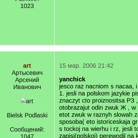
1023
art
15 мар. 2006 21:42
Артысевич
yanchick
Арсений
jesco raz nacniom s nacaa, i
Иванович
1. jesli na polskom jazykie p
znaczyt cto proiznositsa PЗ 
otobrazajut odin zwuk Ж , w
etot zwuk w raznyh slowah z
Bielsk Podlaski
sposoba( eto istoriceskaja g
s tockoj na wierhu i rz, jesli t
Сообщений:
zapisi(polskoj) perewodil na k
1047