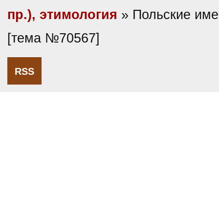
пр.), этимология
» Польские име
[тема №70567]
RSS