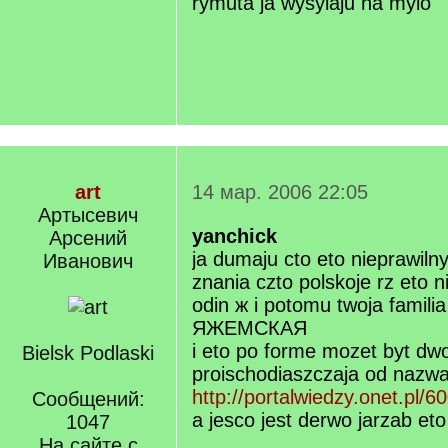
rymuta ja wysylaju na mylo
art
14 мар. 2006 22:05
Артысевич
yanchick
Арсений
ja dumaju cto eto nieprawilny
Иванович
znania czto polskoje rz eto n
odin ж i potomu twoja familia
ЯЖЕМСКАЯ
i eto po forme mozet byt dwo
Bielsk Podlaski
proischodiaszczaja od nazwa
http://portalwiedzy.onet.pl/6
Сообщений:
a jesco jest derwo jarzab eto
1047
На сайте с