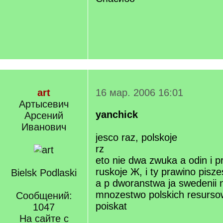
art
16 мар. 2006 16:01
Артысевич
yanchick
Арсений
Иванович
jesco raz, polskoje
rz
eto nie dwa zwuka a odin i p
ruskoje Ж, i ty prawino pisze
Bielsk Podlaski
a p dworanstwa ja swedenii ni
mnozestwo polskich resurso
Сообщений:
poiskat
1047
На сайте с