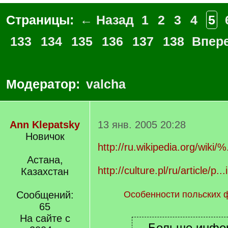
Страницы:
← Назад
1
2
3
4
5
133
134
135
136
137
138
Впер
Модератор:
valcha
Ann Klepatsky
13 янв. 2005 20:28
Новичок
http://ru.wikipedia.org/wi
Астана,
http://culture.pl/ru/article/p..
Казахстан
Сообщений:
Особенности польских 
65
На сайте с