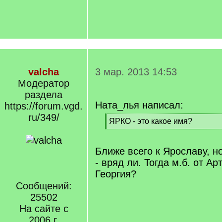
valcha
3 мар. 2013 14:53
Модератор
раздела
Ната_лья написал:
https://forum.vgd.
ru/349/
[
ЯРКО - это какое имя?
q
[
]
/
q
Ближе всего к Ярославу, но
]
- вряд ли. Тогда м.б. от А
Георгия?
Сообщений:
25502
На сайте с
2006 г.