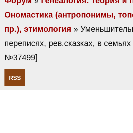
Форум
»
Генеалогия: теория и 
Ономастика (антропонимы, то
пр.), этимология
» Уменьшитель
переписях, рев.сказках, в семьях
№37499]
RSS