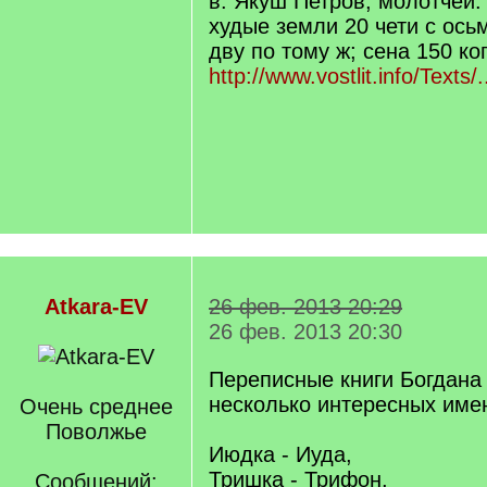
в. Якуш Петров, молотчей
худые земли 20 чети с ось
дву по тому ж; сена 150 ко
http://www.vostlit.info/Texts/.
Atkara-EV
26 фев. 2013 20:29
26 фев. 2013 20:30
Переписные книги Богдана 
несколько интересных име
Очень среднее
Поволжье
Июдка - Иуда,
Тришка - Трифон,
Сообщений: