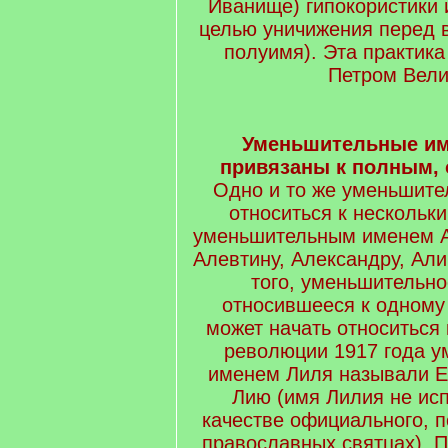
Иванище) гипокористики 
целью уничижения перед 
полуимя). Эта практик
Петром Вели
Уменьшительные им
привязаны к полным,
Одно и то же уменьшите
относиться к нескольк
уменьшительным именем А
Алевтину, Александру, Али
того, уменьшительно
относившееся к одному
может начать относиться к
революции 1917 года 
именем Лиля называли Е
Лию (имя Лилия не ис
качестве официального, по
православных святцах). 