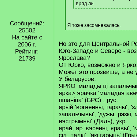
]
вряд ли
[
/
q
Сообщений:
Я тоже засомневалась.
]
25502
[
/
На сайте с
q
Но это для Центральной Ро
2006 г.
]
Юго-Западе и Севере - воз
Рейтинг:
Ярослава?
21739
От Юрко, возможно и Ярко
Может это прозвище, а не
У беларусов.
ЯРКО 'малады ці запальчыв
ярка> ярачка 'маладая авеч
пшаніца' (БРС) , рус.
ярый 'вогненны, гарачы', '
запальчывы', 'дужы, рэзкі, м
нястрымны' (Даль), укр.
ярай, яр 'вясенні, яравы', 
сіл, палкі', 'які гарыць' (Гр