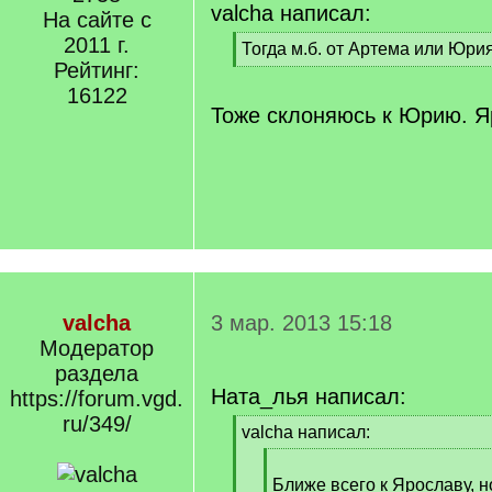
valcha написал:
На сайте с
2011 г.
[
Тогда м.б. от Артема или Юрия
Рейтинг:
q
[
]
/
16122
q
Тоже склоняюсь к Юрию. Я
]
valcha
3 мар. 2013 15:18
Модератор
раздела
Ната_лья написал:
https://forum.vgd.
ru/349/
[
valcha написал:
q
[
]
q
Ближе всего к Ярославу, но