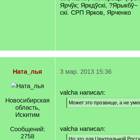
Ярчўк; Яркдўскі, ?Ярыкбў~
скі. СРП Ярков, Ярченко
Ната_лья
3 мар. 2013 15:36
valcha написал:
Новосибирская
[
Может это прозвище, а не ум
область,
q
[
]
Искитим
/
q
]
valcha написал:
Сообщений:
2758
[
Но это для Центральной Росси