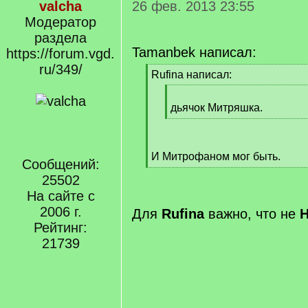
valcha
26 фев. 2013 23:55
Модератор
раздела
Tamanbek написал:
https://forum.vgd.
ru/349/
[
Rufina написал:
q
[
]
q
дьячок Митряшка.
]
[
/
q
И Митрофаном мог быть.
]
Сообщений:
[
25502
/
q
На сайте с
]
2006 г.
Для
Rufina
важно, что не
Н
Рейтинг:
21739