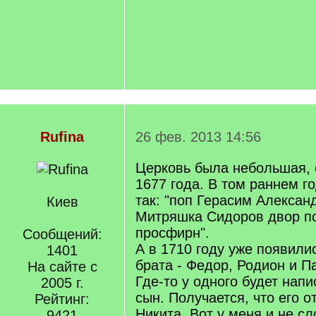
Rufina
26 фев. 2013 14:56
Церковь была небольшая, 
1677 года. В том раннем г
так: "поп Герасим Алексан
Киев
Митряшка Сидоров двор п
просфирн".
Сообщений:
А в 1710 году уже появили
1401
брата - Федор, Родион и П
На сайте с
Где-то у одного будет напи
2005 г.
сын. Получается, что его о
Рейтинг:
Никита. Вот у меня и не с
9421