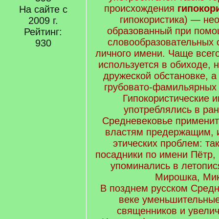
происхождения
гипокор
На сайте с
гипокористика) — не
2009 г.
образованный при помо
Рейтинг:
словообразовательных 
930
личного имени. Чаще всег
используется в обиходе,
дружеской обстановке, а
грубовато-фамильярных 
Гипокористические 
употреблялись в ра
Средневековье примените
властям предержащим, и
этических проблем: та
посадники по имени Пётр,
упоминались в летопис
Мирошка, Мик
В позднем русском Средн
веке уменьшительные
священников и увелич