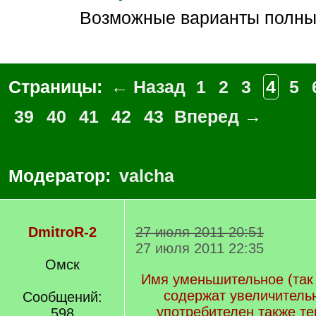
возможные варианты полны
Страницы:
← Назад
1
2
3
4
5
39
40
41
42
43
Вперед →
Модератор:
valcha
DmitroR-2
27 июля 2011 20:51
27 июля 2011 22:35
Омск
Имя уменьшительное (так 
содержат увеличитель
Сообщений:
употребителен также те
598