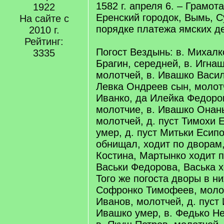
1582 г. апреля 6. – Грамот
1922
Еренский городок, Вымь, С
На сайте с
порядке платежа ямских де
2010 г.
Рейтинг:
Погост Вездынь: в. Михал
3335
Брагин, середней, в. Игна
молотчей, в. Ивашко Васил
Левка Ондреев сын, молотч
Иванко, да Илейка Федоро
молотчие, в. Ивашко Онан
молотчей, д. пуст Тимохи 
умер, д. пуст Митьки Есип
обнищал, ходит по дворам,
Костина, Мартынко ходит п
Васьки Федорова, Васька х
Того же погоста дворы в ни
Софронко Тимофеев, моло
Иванов, молотчей, д. пуст
Ивашко умер, в. Федько Н