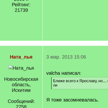
Рейтинг:
21739
Ната_лья
3 мар. 2013 15:06
valcha написал:
Новосибирская
[
Ближе всего к Ярославу, но....
область,
q
ли
]
Искитим
[
/
q
Я тоже засомневалась.
Сообщений:
]
2758