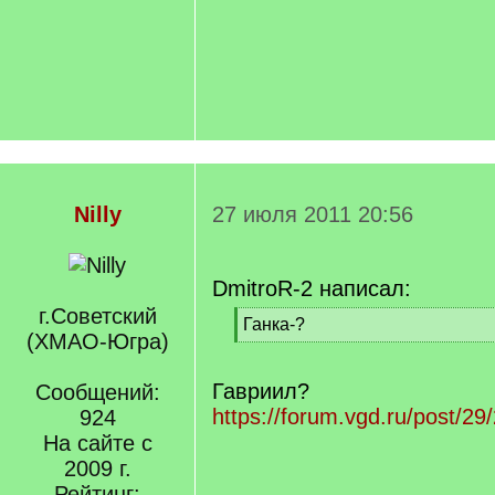
Nilly
27 июля 2011 20:56
DmitroR-2 написал:
г.Советский
[
Ганка-?
(ХМАО-Югра)
q
[
]
/
q
Гавриил?
Сообщений:
]
https://forum.vgd.ru/post/2
924
На сайте с
2009 г.
Рейтинг: