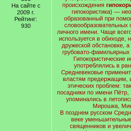
происхождения
гипокор
На сайте с
гипокористика) — не
2009 г.
образованный при помо
Рейтинг:
словообразовательных 
930
личного имени. Чаще всег
используется в обиходе,
дружеской обстановке, а
грубовато-фамильярных 
Гипокористические 
употреблялись в ра
Средневековье примените
властям предержащим, и
этических проблем: та
посадники по имени Пётр,
упоминались в летопис
Мирошка, Мик
В позднем русском Средн
веке уменьшительные
священников и увелич