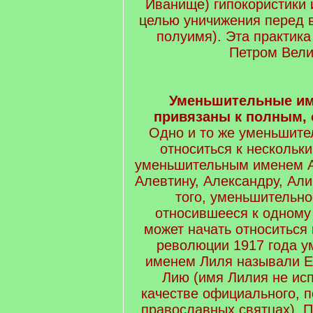
Иванище) гипокористики 
целью уничижения перед 
полуимя). Эта практик
Петром Вели
Уменьшительные им
привязаны к полным,
Одно и то же уменьшите
относиться к нескольк
уменьшительным именем А
Алевтину, Александру, Али
того, уменьшительно
относившееся к одному
может начать относиться к
революции 1917 года 
именем Лиля называли Е
Лию (имя Лилия не ис
качестве официального, по
православных святцах). 