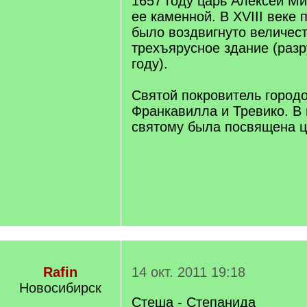
1657 году царь Алексей М
ее каменной. В XVIII веке 
было воздвигнуто величес
трехъярусное здание (раз
году).
Святой покровитель городо
Франкавилла и Тревико. В 
святому была посвящена ц
Rafin
14 окт. 2011 19:18
Новосибирск
Стеша - Степанида