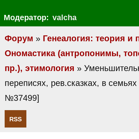
Модератор:
valcha
Форум
»
Генеалогия: теория и 
Ономастика (антропонимы, то
пр.), этимология
» Уменьшитель
переписях, рев.сказках, в семьях
№37499]
RSS