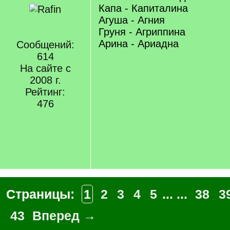
Капа - Капиталина
Агуша - Агния
Груня - Агриппина
Арина - Ариадна
Сообщений:
614
На сайте с
2008 г.
Рейтинг:
476
Страницы:
1
2
3
4
5
... ...
38
3
43
Вперед →