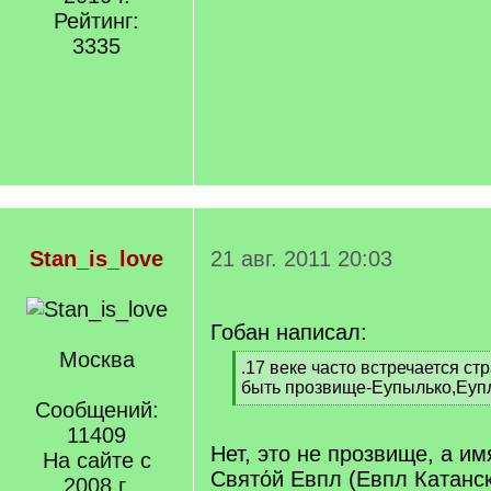
Рейтинг:
3335
Stan_is_love
21 авг. 2011 20:03
Гобан написал:
Москва
[
.17 веке часто встречается ст
q
быть прозвище-Еупылько,Еуп
]
Сообщений:
[
/
11409
q
Нет, это не прозвище, а им
На сайте с
]
Свято́й Евпл (Евпл Катанс
2008 г.