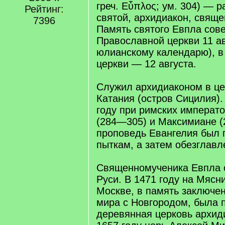
греч. Εὖπλος; ум. 304) — 
Рейтинг:
святой, архидиакон, свящ
7396
Память святого Евпла сов
Православной церкви 11 ав
юлианскому календарю), в
церкви — 12 августа.
Служил архидиаконом в це
Катания (остров Сицилия).
году при римских императ
(284—305) и Максимиане (
проповедь Евангелия был 
пыткам, а затем обезглавл
Священномученика Евпла о
Руси. В 1471 году на Мясн
Москве, в память заключен
мира с Новгородом, была 
деревянная церковь архид