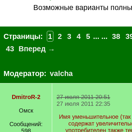
возможные варианты полны
Страницы:
1
2
3
4
5
... ...
38
3
43
Вперед →
Модератор:
valcha
DmitroR-2
27 июля 2011 20:51
27 июля 2011 22:35
Омск
Имя уменьшительное (так 
содержат увеличитель
Сообщений:
употребителен также те
598