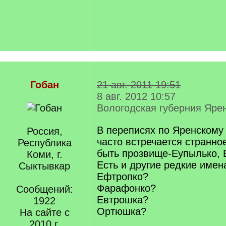
Гобан
21 авг. 2011 19:51
8 авг. 2012 10:57
Вологодская губерния Ярен
В переписях по Яренскому 
Россия,
часто встречается странно
Республика
быть прозвище-Еупылько, 
Коми, г.
Есть и другие редкие имен
Сыктывкар
Ефтропко?
Фарафонко?
Сообщений:
Евтрошка?
1922
Ортюшка?
На сайте с
2010 г.