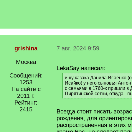
grishina
7 авг. 2024 9:59
Москва
LekaSay написал:
Сообщений:
[
ищу казака Данила Исаенко (о
1253
q
Исайко) у него сыновья Анто
]
На сайте с
с семьями в 1760-х пришли в
Пирятинской сотни, откуда - 
2011 г.
[
Рейтинг:
/
2415
q
Всегда стоит писать возрас
]
рождения, для ориентиров
распространенная в этих м
кроме Вас, не сделает пол