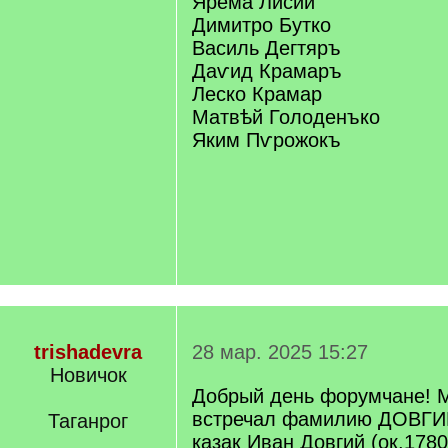
Ярема Лисий
Димитро Бутко
Василь Дегтяръ
Даѵид Крамаръ
Леско Крамар
Матвѣй Голоденъко
Яким Пѵрожокъ
trishadevra
28 мар. 2025 15:27
Новичок
Добрый день форумчане! М
встречал фамилию ДОВГИ
Таганрог
казак Иван Довгий (ок.178