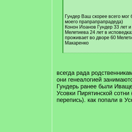
/
q
]
Гундер Ваш скорее всего мог 
моего прапрапрапрадеда)
Конон Иоанов Гундер 33 лет и
Мелетиева 24 лет в исповедк
проживает во дворе 60 Мелет
Макаренко
[
/
q
]
всегда рада родственникам
они генеалогией занимаютс
Гундерь ранее были Иваще
Усовки Пирятинской сотни 
перепись). как попали в У