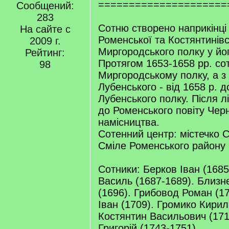
=====================
Сообщений:
283
Сотню створено наприкінці 
На сайте с
Роменської та Костянтинівс
2009 г.
Миргородського полку у йог
Рейтинг:
Протягом 1653-1658 pp. со
98
Миргородському полку, а з
Лубенського - від 1658 р. д
Лубенського полку. Після лі
до Роменського повіту Черн
намісництва.
Сотенний центр: містечко С
Сміле Роменського району 
Сотники: Берков Іван (168
Василь (1687-1689). Близне
(1696). Грибовод Роман (1
Іван (1709). Громико Кири
Костянтин Васильович (171
Григорій (1743-1751).