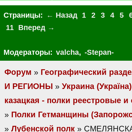
Страницы:
← Назад
1
2
3
4
5
11
Вперед →
Модераторы:
valcha
,
-Stepan-
Форум
»
Географический разд
И РЕГИОНЫ
»
Украина (Україна)
казацкая - полки реестровые и
»
Полки Гетманщины (Запорожс
»
Лубенской полк
» СМЕЛЯНСКА