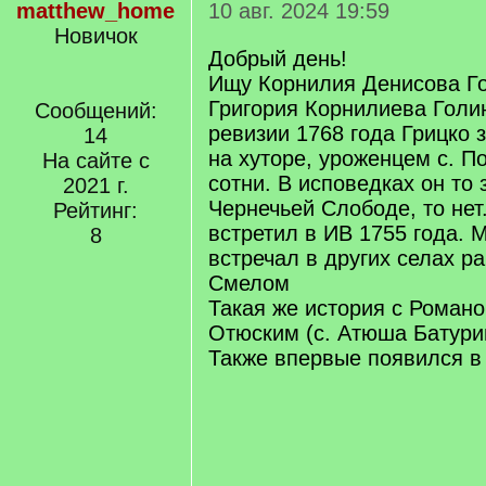
matthew_home
10 авг. 2024 19:59
Новичок
Добрый день!
Ищу Корнилия Денисова Го
Григория Корнилиева Голинк
Сообщений:
ревизии 1768 года Грицко 
14
на хуторе, уроженцем с. П
На сайте с
сотни. В исповедках он то 
2021 г.
Чернечьей Слободе, то нет
Рейтинг:
встретил в ИВ 1755 года. М
8
встречал в других селах ра
Смелом
Такая же история с Рома
Отюским (с. Атюша Батурин
Также впервые появился в 