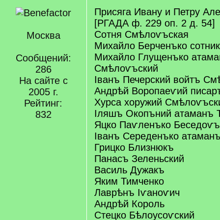
Присяга Ивану и Петру Ал
[РГАДА ф. 229 оп. 2 д. 54]
Сотня Смѣлоѵъская
Москва
Михайло Берченъко сотни
Михайло Глущенъко атама
Сообщений:
Смѣлоѵъский
286
Іванъ Печерский войтъ См
На сайте с
Андрѣй Воропаеѵий писар
2005 г.
Хурса хоружий Смѣлоѵъск
Рейтинг:
Іляшъ Окопъний атаманъ 
832
Яцко Паѵленъко Беседоѵъ
Іванъ Середенъко атаман
Грицко Близнюкъ
Панасъ Зеленьский
Василь Дужакъ
Яким Тимченко
Лаврѣнъ Іѵаноѵич
Андрѣй Король
Стецко Бѣлоусоѵский