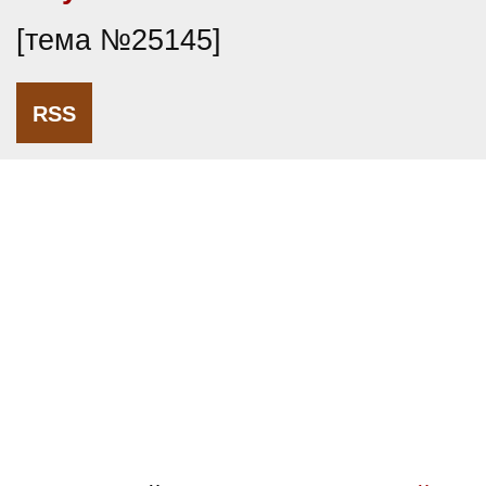
[тема №25145]
RSS