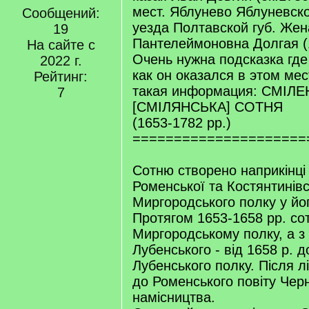
мест. Яблунево Яблуневско
Сообщений:
уезда Полтавской губ. Жен
19
Пантелеймоновна Долгая (1
На сайте с
Очень нужна подсказка где 
2022 г.
как он оказался в этом мес
Рейтинг:
такая информация: СМІЛ
7
[СМІЛЯНСЬКА] СОТНЯ
(1653-1782 pp.)
=====================
Сотню створено наприкінці 
Роменської та Костянтинівс
Миргородського полку у йог
Протягом 1653-1658 pp. со
Миргородському полку, а з
Лубенського - від 1658 р. д
Лубенського полку. Після лі
до Роменського повіту Черн
намісництва.