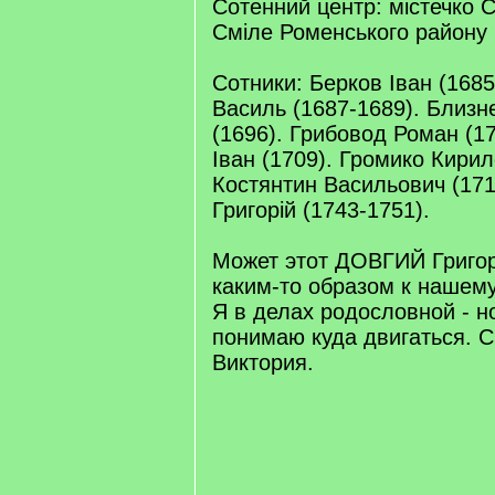
Сотенний центр: містечко С
Сміле Роменського району 
Сотники: Берков Іван (168
Василь (1687-1689). Близне
(1696). Грибовод Роман (1
Іван (1709). Громико Кири
Костянтин Васильович (17
Григорій (1743-1751).
Может этот ДОВГИЙ Григор
каким-то образом к нашем
Я в делах родословной - н
понимаю куда двигаться. 
Виктория.