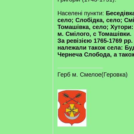
Населені пункти:
Беседівка
село; Слобідка, село; Смі
Томашівка, село; Хутори: 
м. Смілого, с Томашівки.
За ревізією 1765-1769 pp.
належали також села: Буд
Чернеча Слобода, а також
Герб м. Смелое(Геровка)