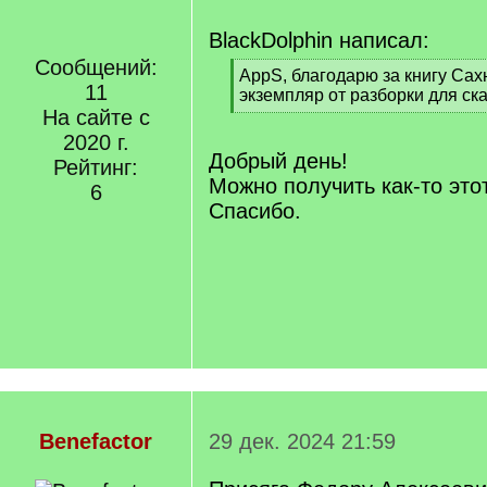
BlackDolphin написал:
Сообщений:
[
AppS, благодарю за книгу Сах
11
q
экземпляр от разборки для ск
]
На сайте с
[
/
2020 г.
q
Добрый день!
Рейтинг:
]
Можно получить как-то это
6
Спасибо.
Benefactor
29 дек. 2024 21:59