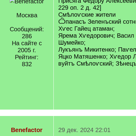
Присяга Федору Алексееви
229 оп. 2 д. 42]
Смѣлоѵские жители
Москва
Ѽпанасъ Зеленъский сотн
Хѵес Гайец атаман;
Сообщений:
Ярема Хѵедорович; Васил 
286
Шумейко;
На сайте с
Лукъянъ Микитенко; Паѵел
2005 г.
Яцко Матяшенко; Хѵедор 
Рейтинг:
вуйтъ Смѣлоѵский; Зѣнец
832
Benefactor
29 дек. 2024 22:01