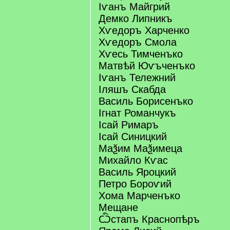
Іѵанъ Майгрий
Демко Липникъ
Хѵедоръ Харченко
Хѵедоръ Смола
Хѵесь Тимченъко
Матвѣй Юѵъченъко
Іѵанъ Тележний
Іляшъ Скабда
Василь Борисенъко
Ігнат Романчукъ
Ісай Римаръ
Ісай Синицкий
Маѯим Маѯимеца
Михайло Кѵас
Василь Яроцкий
Петро Бороѵий
Хома Марченъко
Мещане
Ѽстапъ Краснопѣръ