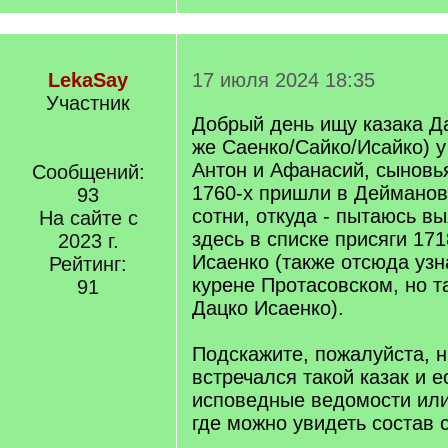
LekaSay
17 июля 2024 18:35
Участник
Добрый день ищу казака Д
же Саенко/Сайко/Исайко) у
Антон и Афанасий, сыновь
Сообщений:
1760-х пришли в Дейманов
93
сотни, откуда - пытаюсь в
На сайте с
здесь в списке присяги 17
2023 г.
Исаенко (также отсюда узн
Рейтинг:
курене Протасовском, но т
91
Дацко Исаенко).
Подскажите, пожалуйста, 
встречался такой казак и е
исповедные ведомости или
где можно увидеть состав 