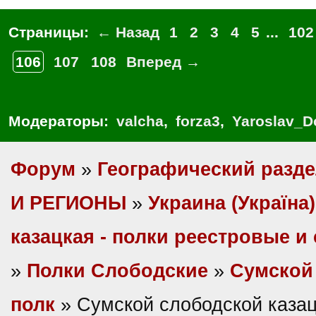
Страницы:
← Назад
1
2
3
4
5
...
102
106
107
108
Вперед →
Модераторы:
valcha
,
forza3
,
Yaroslav_D
Форум
»
Географический разд
И РЕГИОНЫ
»
Украина (Україна)
казацкая - полки реестровые и
»
Полки Слободские
»
Сумской
полк
» Сумской слободской казац