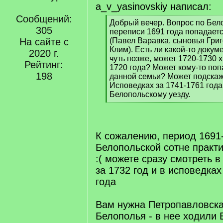
a_v_yasinovskiy написал:
Сообщений:
[
Добрый вечер. Вопрос по Бело
305
q
переписи 1691 года попадает
]
На сайте с
(Павел Варавка, сыновья Григ
Клим). Есть ли какой-то докум
2020 г.
чуть позже, может 1720-1730 х
Рейтинг:
1720 года? Может кому-то по
198
данной семьи? Может подскажи
Исповедках за 1741-1761 года
Белопольскому уезду.
[
/
q
]
К сожалению, период 1691
Белопольской сотне практи
:( можете сразу смотреть 
за 1732 год и в исповедках
года
Вам нужна Петропавловска
Белополья - в нее ходили 