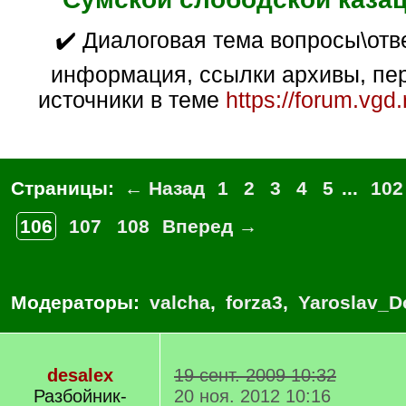
✔️ Диалоговая тема вопросы\ответы. Общая
информация, ссылки архивы, пер
источники в теме
https://forum.vgd
Страницы:
← Назад
1
2
3
4
5
...
102
106
107
108
Вперед →
Модераторы:
valcha
,
forza3
,
Yaroslav_D
desalex
19 сент. 2009 10:32
Разбойник-
20 ноя. 2012 10:16