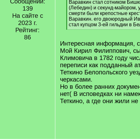
Сообщений:
q
Варавкин стал сотником Бишк
]
139
(Лебедин) и секунд-майором, 
смерти были крепостные крест
На сайте с
Варавкин. его двоюродный И
2023 г.
стал купцом 3-ей гильдии в Б
Рейтинг:
[
/
86
q
Интересная информация, с
]
Мой Кирил Филиппович, с
Климовича в 1782 году чис
переписи как подданный а
Теткино Белопольского уе
черкасами.
Но в более ранних докумен
нет( В исповедках ни наме
Теткино, а где они жили не