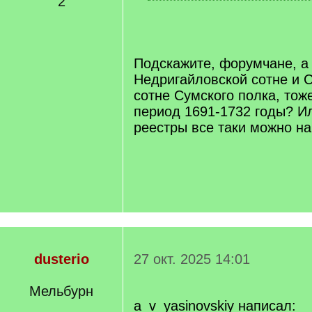
2
[
/
q
]
Подскажите, форумчане, а
Недригайловской сотне и 
сотне Сумского полка, тож
период 1691-1732 годы? Ил
реестры все таки можно н
dusterio
27 окт. 2025 14:01
Мельбурн
a_v_yasinovskiy написал: