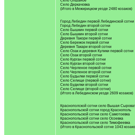
Село Олшаное
Село Деркачовка
(Итого в Межирицком уезде 2480 козаков)
Город Лебедин первой Лебединской сотни
Город Лебедин второй сотни
Село Бышкин первой сотни
Село Бышкин второй сотни
Деревня Такори первой сотни
Село Бережок первой сотни
Деревня Такари второй сотни
Село Озак и деревня Кулики первой сотни
Село Озак второй сотни
Село Курган первой сотни
Село Курган второй сотни
Село Черленое первой сотни
Село Черленое второй сотни
Село Будылки первой сотни
Село Селище (первой сотни)
Село Будилки второй сотни
Село Селище (второй сотни)
(Итого в Лебединском уезде 2609 козаков)
Краснополской сотни село Вышая Сырова
Краснопольской сотни город Краснополь
Краснопольской сотни село Самотоевка
Краснопольской сотни село Осоевка
Краснопольской сотни село Тимофеевка
(Итого в Краснопольской сотне 1043 козако