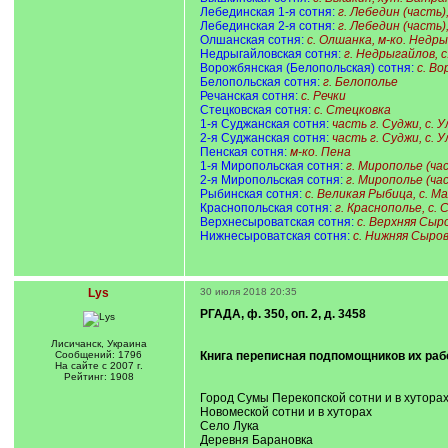
Лебединская 1-я сотня:
г. Лебедин (часть),
Лебединская 2-я сотня:
г. Лебедин (часть),
Олшанская сотня:
с. Олшанка, м-ко. Недр
Недрыгайловская сотня:
г. Недрыгайлов, с
Ворожбянская (Белопольская) сотня:
с. Во
Белопольская сотня:
г. Белополье
Речанская сотня:
с. Речки
Стецковская сотня:
с. Стецковка
1-я Суджанская сотня:
часть г. Суджи, с. 
2-я Суджанская сотня:
часть г. Суджи, с. У
Пенская сотня:
м-ко. Пена
1-я Миропольская сотня:
г. Мирополье (ча
2-я Миропольская сотня:
г. Мирополье (ча
Рыбинская сотня:
с. Великая Рыбица, с. М
Краснопольская сотня:
г. Краснополье, с.
Верхнесыроватская сотня:
с. Верхняя Сыр
Нижнесыроватская сотня:
с. Нижняя Сыро
Lys
30 июля 2018 20:35
РГАДА, ф. 350, оп. 2, д. 3458
Лисичанск, Украина
Сообщений: 1796
Книга переписная подпомощников их рабо
На сайте с 2007 г.
Рейтинг: 1908
Город Сумы Перекопской сотни и в хуторах 
Новомеской сотни и в хуторах
Село Лука
Деревня Барановка