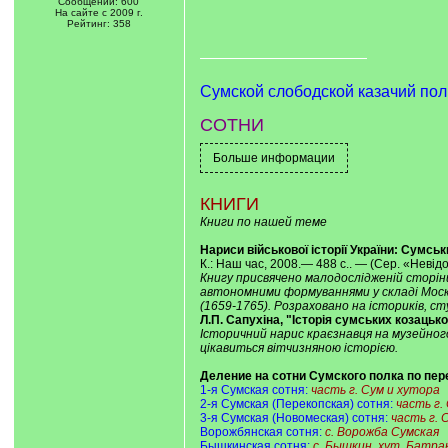
Сообщений: 600
На сайте с 2009 г.
Рейтинг: 358
Сумской слободской казачий пол
СОТНИ
КНИГИ
Книги по нашей теме
Нариси військової історії України: Сумськ
К.: Наш час, 2008.— 488 с.. — (Сер. «Невід
Книгу присвячено малодослідженій сторінц
автономними формуваннями у складі Моско
(1659-1765). Розраховано на істориків, сту
Л.П. Сапухіна, "Історія сумських козацько
Історичний нарис краєзнавця на музейного
цікавиться вітчизняною історією.
Деление на сотни Сумского полка по пере
1-я Сумская сотня:
часть г. Сум и хутора
2-я Сумская (Перекопская) сотня:
часть г.
3-я Сумская (Новомеская) сотня:
часть г. 
Ворожбянская сотня:
с. Ворожба Сумская
Бышкинская сотня:
с. Бышкин, хут. Батра