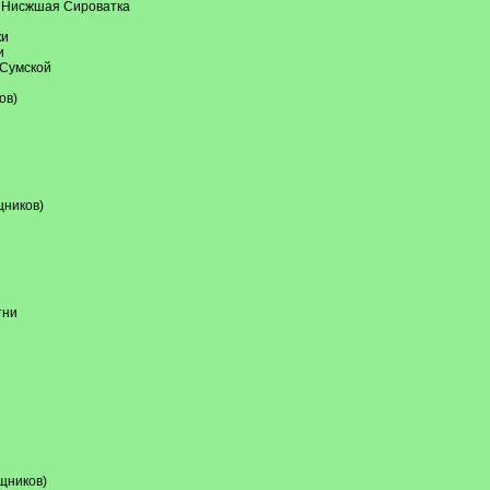
о Нисжшая Сироватка
ки
и
 Сумской
ов)
щников)
тни
щников)