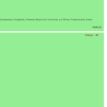
речишкино), Кондратов, Рюмшин (Курск.обл Золотухин. р-н Печки, Родительское), Боков
Лайк (1)
Наверх
##