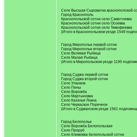
Село Высшая Сыроватка краснополской с
Город Краснополь
Краснопольской сотни село Самотоевка
Краснопольской сотни село Осоевка
Краснопольской сотни село Тимофеевка
(Итого в Краснопольском уезде 1549 подп
Город Мирополье первой сотни
Город Мирополье второй сотни
Село Великая Рыбица
Село Малая Рыбица
(Итого в Миропольском уезде 1195 подпом
Город Суджа первой сотни
Город Суджа второй сотни
Село Уланков
Село Пены
Село Ворожба
Село Мартыновка
Село Казачья Локна
Село Черкаское Поречное
(Итого в Суджанском уезде 1561 подпомощ
Город Белополье
Село Ворожба Белопольская
Село Проруб
Село Климовка белопольской сотни