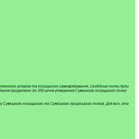
сотенного устрою та козацького самоврядування, слобідські полки були
ання приурочено до 350-річчя утворення Сумського козацького полку
 Сумського козацького та Сумського гусарського полків. Для всіх, хто