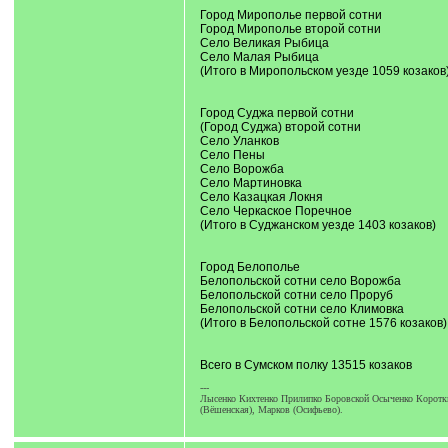
Город Мирополье первой сотни
Город Мирополье второй сотни
Село Великая Рыбица
Село Малая Рыбица
(Итого в Миропольском уезде 1059 козаков
Город Суджа первой сотни
(Город Суджа) второй сотни
Село Уланков
Село Пены
Село Ворожба
Село Мартиновка
Село Казацкая Локня
Село Черкаское Поречное
(Итого в Суджанском уезде 1403 козаков)
Город Белополье
Белопольской сотни село Ворожба
Белопольской сотни село Проруб
Белопольской сотни село Климовка
(Итого в Белопольской сотне 1576 козаков)
Всего в Сумском полку 13515 козаков
---
Лысенко Кихтенко Прилипко Боровской Осыченко Короткий
(Вёшенская), Марков (Осифьево).