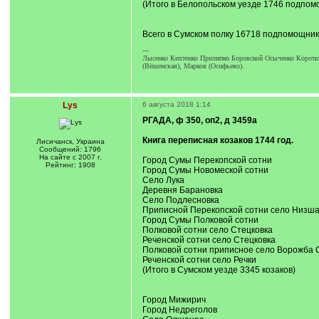
(Итого в Белопольском уезде 1746 подпом
Всего в Сумском полку 16718 подпомощник
---
Лысенко Кихтенко Прилипко Боровской Осыченко Короткий
(Вёшенская), Марков (Осифьево).
Lys
6 августа 2018 1:14
РГАДА, ф 350, оп2, д 3459а
Книга переписная козаков 1744 год.
Лисичанск, Украина
Сообщений: 1796
На сайте с 2007 г.
Город Сумы Перекопской сотни
Рейтинг: 1908
Город Сумы Новомеской сотни
Село Лука
Деревня Барановка
Село Подлесновка
Приписной Перекопской сотни село Низша
Город Сумы Полковой сотни
Полковой сотни село Стецковка
Реченской сотни село Стецковка
Полковой сотни приписное село Ворожба 
Реченской сотни село Речки
(Итого в Сумском уезде 3345 козаков)
Город Мижирич
Город Недреголов