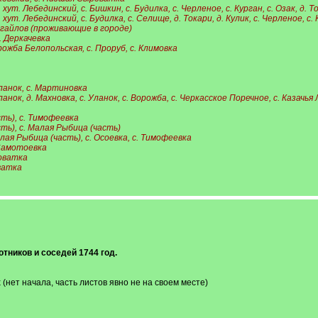
 хут. Лебединский, с. Бишкин, с. Будилка, с. Черленое, с. Курган, с. Озак, д. 
 хут. Лебединский, с. Будилка, с. Селище, д. Токари, д. Кулик, с. Черленое, с. 
ыгайлов (проживающие в городе)
. Деркачевка
рожба Белопольская, с. Проруб, с. Климовка
Уланок, с. Мартиновка
ланок, д. Махновка, с. Уланок, с. Ворожба, с. Черкасское Поречное, с. Казачья
сть), с. Тимофеевка
сть), с. Малая Рыбица (часть)
алая Рыбица (часть), с. Осоевка, с. Тимофеевка
 Самотоевка
оватка
ватка
тников и соседей 1744 год.
(нет начала, часть листов явно не на своем месте)