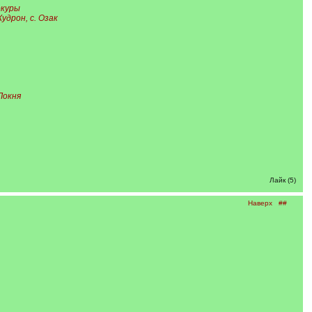
Токуры
Кудрон, с. Озак
 Локня
Лайк (5)
Наверх
##