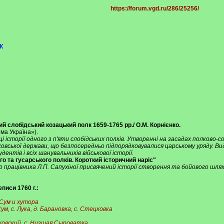
https://forum.vgd.ru/286/25256/
к
ий слобідський козацький полк 1659-1765 рр./ О.М. Корнієнко.
ома Україна»).
і історії одного з п'яти слобідських полків. Утворенні на засадах полково-
вської держави, що безпосередньо підпорядковувалися царському уряду. Вид
дентів і всіх шанувальників військової історії.
го та гусарського полків. Короткий історичний наріс"
 працівника Л.П. Сапухіної присвячений історії створення та бойового шляху
писи 1760 г.:
 Сум и хутора
Сум, с. Лука, д. Барановка, с. Стецковка
ковский, с. Низшая Сыроватка