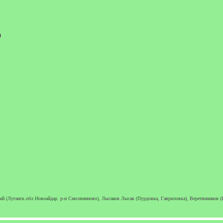
)
 (Луганск.обл Новоайдар. р-н Смоляниново), Лысаков Лысак (Пурдовка, Гавриловка), Веретянников (Г