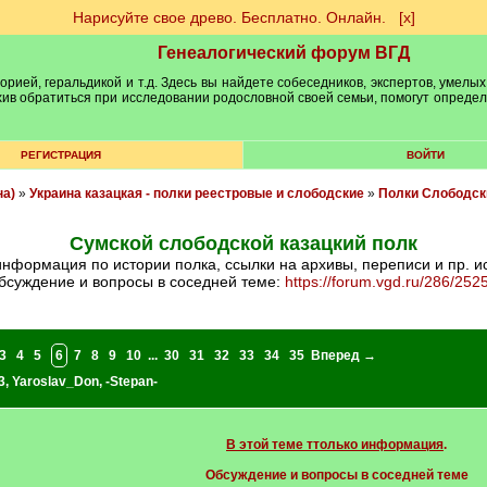
Нарисуйте свое древо. Бесплатно. Онлайн.
[х]
Генеалогический форум ВГД
рией, геральдикой и т.д. Здесь вы найдете собеседников, экспертов, умелых
рхив обратиться при исследовании родословной своей семьи, помогут опреде
РЕГИСТРАЦИЯ
ВОЙТИ
на)
»
Украина казацкая - полки реестровые и слободские
»
Полки Слободск
Сумской слободской казацкий полк
информация по истории полка, ссылки на архивы, переписи и пр. и
бсуждение и вопросы в соседней теме:
https://forum.vgd.ru/286/252
3
4
5
6
7
8
9
10
...
30
31
32
33
34
35
Вперед →
3
,
Yaroslav_Don
,
-Stepan-
В этой теме ттолько информация
.
Обсуждение и вопросы в соседней теме