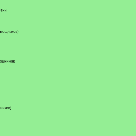
отни
омощников)
ощников)
ников)