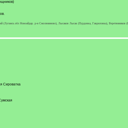
ощников)
ов.
 (Луганск.обл Новоайдар. р-н Смоляниново), Лысаков Лысак (Пурдовка, Гавриловка), Веретянников (Г
я Сироватка
Сумская