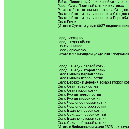
Той же Перекопской приписной сотни сел
Город Сумы Полковой сотни и в хуторах
Речанской сотни приписного села Стецков
Полковой сотни приписного села Стецковк
Полковой сотни приписного села Ворожби
Село Речки
(Итого в Сумском уезде 6037 подпомощник
Город Межирич
Город Недрогайлов
Село Алшаное
Село Деркачовка
(Итого в Межирицком уезде 2307 подпомо
Город Лебедин первой сотни
Город Лебедин второй сотни
Село Бышкин первой сотни
Село Бышкин второй сотни
Село Бережок и деревня Токари второй со
Село Озак первой сотни
Село Озак второй сотни
Село Курган первой сотни
Село Курган второй сотни
Село Черленое первой сотни
Село Черленое второй сотни
Село Будилки первой сотни
Село Селище (первой сотни)
Село Будилки (второй сотни)
Село Селище (второй сотни)
(Итого в Лебединском уезде 2323 подпомо