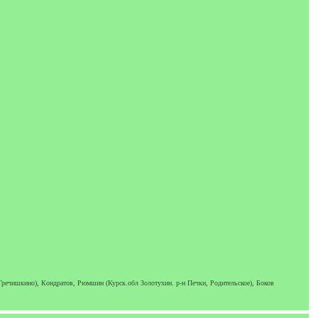
речишкино), Кондратов, Рюмшин (Курск.обл Золотухин. р-н Печки, Родительское), Боков