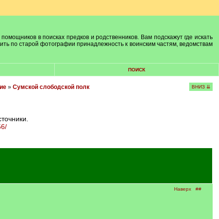
 помощников в поисках предков и родственников. Вам подскажут где искать
лить по старой фотографии принадлежность к воинским частям, ведомствам
ПОИСК
ие
»
Сумской слободской полк
ВНИЗ ⇊
сточники.
56/
Наверх
##