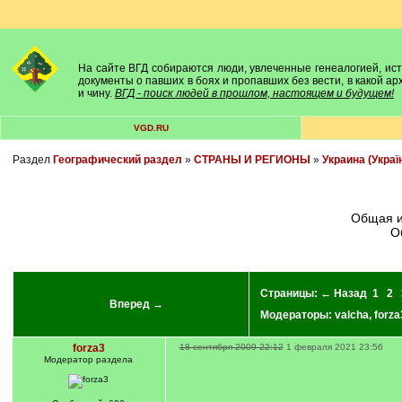
На сайте ВГД собираются люди, увлеченные генеалогией, исто
документы о павших в боях и пропавших без вести, в какой а
и чину.
ВГД - поиск людей в прошлом, настоящем и будущем!
VGD.RU
Раздел
Географический раздел
»
СТРАНЫ И РЕГИОНЫ
»
Украина (Украї
Общая 
О
Страницы:
← Назад
1
2
Вперед →
Модераторы:
valcha
,
forza
forza3
18 сентября 2009 22:12
1 февраля 2021 23:56
Модератор раздела