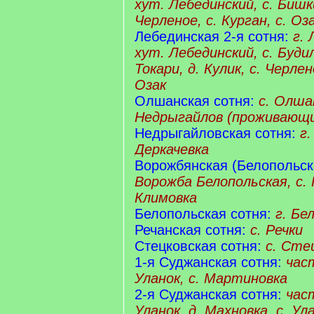
хут. Лебединский, с. Бишки
Черленое, с. Курган, с. Оз
Лебединская 2-я сотня:
г. 
хут. Лебединский, с. Будил
Токари, д. Кулик, с. Черлен
Озак
Олшанская сотня:
с. Олшан
Недрыгайлов (проживающи
Недрыгайловская сотня:
г.
Деркачевка
Ворожбянская (Белопольска
Ворожба Белопольская, с. 
Климовка
Белопольская сотня:
г. Бе
Речанская сотня:
с. Речки
Стецковская сотня:
с. Сте
1-я Суджанская сотня:
част
Уланок, с. Мартиновка
2-я Суджанская сотня:
част
Уланок, д. Махновка, с. Ула