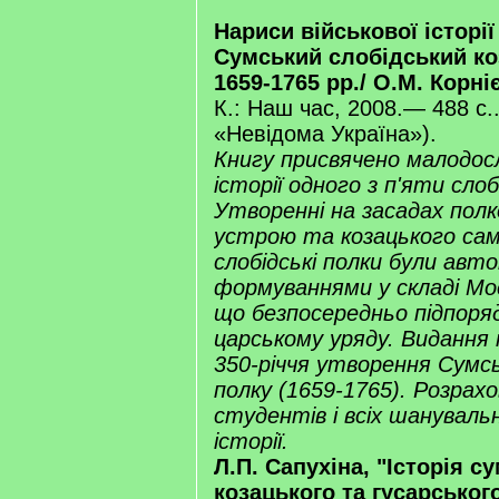
Нариси військової історії
Сумський слобідський ко
1659-1765 рр./ О.М. Корні
К.: Наш час, 2008.— 488 с.
«Невідома Україна»).
Книгу присвячено малодосл
історії одного з п'яти слоб
Утворенні на засадах пол
устрою та козацького сам
слобідські полки були ав
формуваннями у складі Мос
що безпосередньо підпоря
царському уряду. Видання 
350-річчя утворення Сумс
полку (1659-1765). Розрахо
студентів і всіх шанувальн
історії.
Л.П. Сапухіна, "Історія с
козацького та гусарського