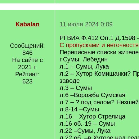
Kabalan
11 июля 2024 0:09
РГВИА Ф.412 Оп.1 Д.1598 
С пропусками и неточностя
Сообщений:
Переписные списки жителе
846
г.Сумы, Лебедин
На сайте с
л.1 – Сумы, Лука
2021 г.
л.2 – Хутор Комишанки? П
Рейтинг:
заводе
623
л.3 – Сумы
л.6 –Ворожба Сумская
л.7 – ? под селом? Низше
л.8-14 –Сумы
л.16 – Хутор Стрелица
л.16 об.-19 – Сумы
л.22 –Сумы, Лука
л.22 об. –в Хуторе над се