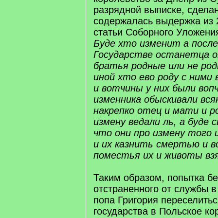
разрядной выписке, сдела
содержалась выдержка из 2
статьи Соборного Уложения
Буде хто изменит а после
Государстве останетца о
братья родные или не род
иной хто ево роду с ними
и вотчины у них были воп
изменника обыскивали вся
накрепко отец и мати и р
измену ведали ль, а буде
что они про измену того 
и их казнить смертью и 
поместья их и животы вз
Таким образом, попытка бе
отстраненного от службы 
попа Григория переселитьс
государства в Польское ко