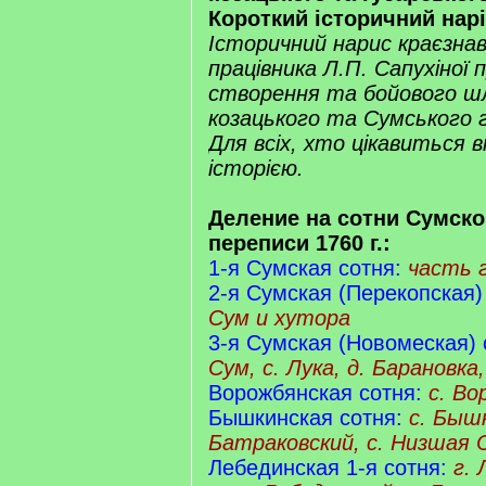
Короткий історичний нарі
Історичний нарис краєзна
працівника Л.П. Сапухіної 
створення та бойового ш
козацького та Сумського г
Для всіх, хто цікавиться 
історією.
Деление на сотни Сумско
переписи 1760 г.:
1-я Сумская сотня:
часть 
2-я Сумская (Перекопская)
Сум и хутора
3-я Сумская (Новомеская) 
Сум, с. Лука, д. Барановка
Ворожбянская сотня:
с. Во
Бышкинская сотня:
с. Быш
Батраковский, с. Низшая
Лебединская 1-я сотня:
г. 