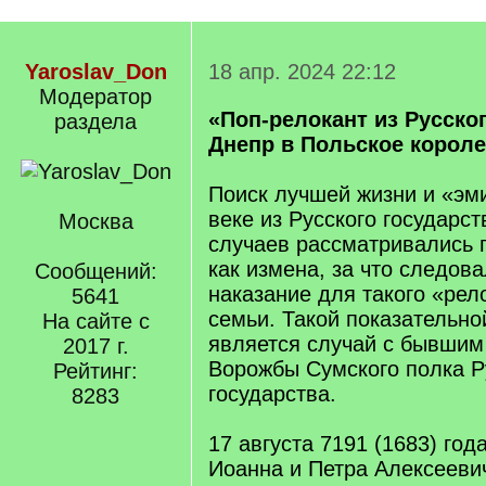
Yaroslav_Don
18 апр. 2024 22:12
Модератор
«Поп-релокант из Русског
раздела
Днепр в Польское корол
Поиск лучшей жизни и «эми
веке из Русского государс
Москва
случаев рассматривались 
как измена, за что следов
Сообщений:
наказание для такого «рел
5641
семьи. Такой показательно
На сайте с
является случай с бывшим
2017 г.
Ворожбы Сумского полка Р
Рейтинг:
государства.
8283
17 августа 7191 (1683) год
Иоанна и Петра Алексееви