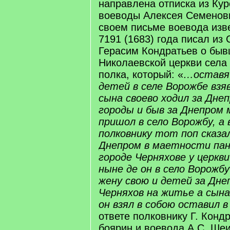
направлена отписка из Кур
воеводы Алексея Семенов
своем письме воевода изв
7191 (1683) года писал из
Герасим Кондратьев о бы
Николаевской церкви села
полка, который: «
…оставя 
детей в селе Ворожбе взя
сына своево ходил за Днеп
городы и быв за Днепром 
пришол в село Ворожбу, а 
полковнику тот поп сказал
Днепром в маетности пан
городе Черняхове у церкви
ныне де он в село Ворожб
жену свою и детей за Днеп
Черняхов на житье а сына
он взял в собою оставил в
ответе полковнику Г. Конд
боярин и воевода А.С. Ше