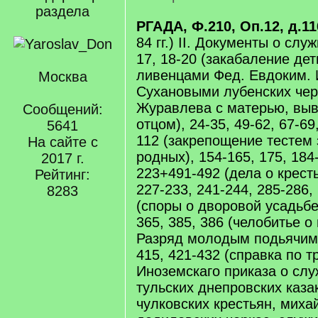
раздела
РГАДА, Ф.210, Оп.12, д.11
84 гг.) II. Документы о слу
17, 18-20 (закабаление де
ливенцами Фед. Евдоким. 
Москва
Сухановыми лубенских чер
Журавлева с матерью, выв
Сообщений:
отцом), 24-35, 49-62, 67-69,
5641
112 (закрепощение тестем 
На сайте с
родных), 154-165, 175, 184
2017 г.
223+491-492 (дела о кресть
Рейтинг:
227-233, 241-244, 285-286,
8283
(споры о дворовой усадьбе)
365, 385, 386 (челобитье о
Разряд молодым подьячим)
415, 421-432 (справка по 
Иноземскаго приказа о слу
тульских днепровских казак
чулковских крестьян, миха