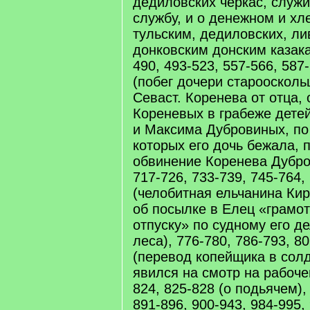
дедиловских черкас, служ
службу, и о денежном и х
тульским, дедиловских, ли
донковским донским казака
490, 493-523, 557-566, 587
(побег дочери староосколь
Севаст. Коренева от отца,
Кореневых в грабеже дете
и Максима Дубровиных, по
которых его дочь бежала, 
обвинение Коренева Дубро
717-726, 733-739, 745-764,
(челобитная ельчанина Ки
об посылке в Елец «грамот
отпуску» по судному его де
леса), 776-780, 786-793, 8
(перевод копейщика в солд
явился на смотр на рабоче
824, 825-828 (о подьячем),
891-896, 900-943, 984-995,