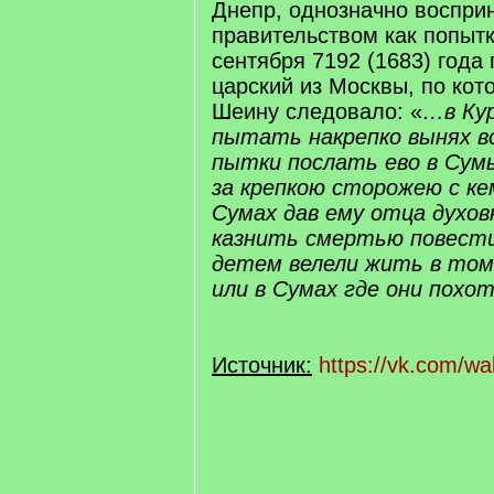
Днепр, однозначно воспри
правительством как попыт
сентября 7192 (1683) года
царский из Москвы, по кот
Шеину следовало: «
…в Кур
пытать накрепко вынях в
пытки послать ево в Сум
за крепкою сторожею с ке
Сумах дав ему отца духов
казнить смертью повести
детем велели жить в том
или в Сумах где они похо
Источник:
https://vk.com/w