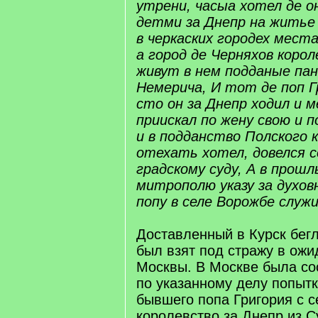
утрени, часыа хотел де он
детми за Днепр на житье
в черкаских городех места
а город де Черняхов коро
живут в нем подданые па
Немерича, И тот де поп Г
сто он за Днепр ходил и 
приискал по жену свою и 
и в подданство Полского 
отехать хотел, довелся с
градскому суду, А в прошл
митрополю указу за духов
попу в селе Ворожбе служ
Доставленный в Курск бег
был взят под стражу в ож
Москвы. В Москве была со
по указанному делу попыт
бывшего попа Григория с 
королевство за Днепр из С