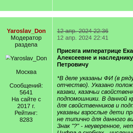
Yaroslav_Don
12 апр. 2024 22:36
Модератор
12 апр. 2024 22:41
раздела
Присяга императрице Ек
Алексеевне и наследник
Петровичу
Москва
*В деле указаны ФИ (в ряду
отчество). Указано полож
Сообщений:
казаки, казачьи свойствен
5641
подпомошники. В данной 
На сайте с
для свойственников и по
2017 г.
указаны взрослые дети пр
Рейтинг:
не типично для данного в
8283
Знак "?" - неуверенное, н
Цифра в скобках - численн