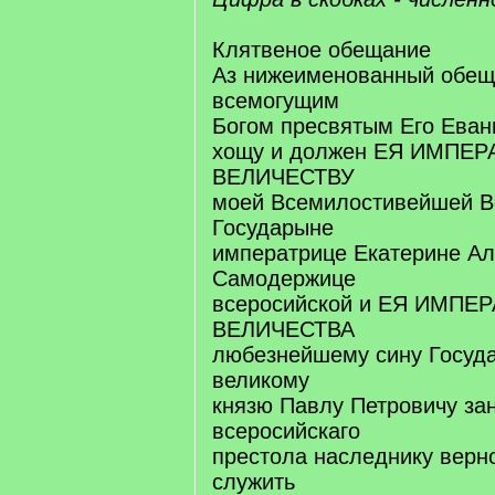
Клятвеное обещание
Аз нижеименованный обещ
всемогущим
Богом пресвятым Его Еван
хощу и должен ЕЯ ИМПЕ
ВЕЛИЧЕСТВУ
моей Всемилостивейшей В
Государыне
императрице Екатерине Ал
Самодержице
всеросийской и ЕЯ ИМПЕ
ВЕЛИЧЕСТВА
любезнейшему сину Госуд
великому
князю Павлу Петровичу за
всеросийскаго
престола наследнику верн
служить