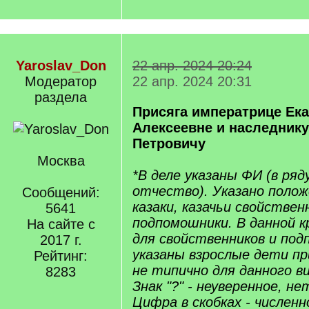
Yaroslav_Don
22 апр. 2024 20:24
Модератор
22 апр. 2024 20:31
раздела
Присяга императрице Ек
Алексеевне и наследник
Петровичу
Москва
*В деле указаны ФИ (в ряду
отчество). Указано полож
Сообщений:
казаки, казачьи свойствен
5641
подпомошники. В данной 
На сайте с
для свойственников и по
2017 г.
указаны взрослые дети пр
Рейтинг:
не типично для данного в
8283
Знак "?" - неуверенное, н
Цифра в скобках - численн