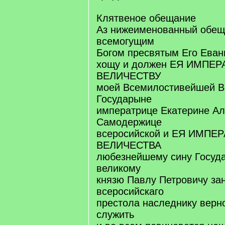
Клятвеное обещание
Аз нижеименованный обещ
всемогущим
Богом пресвятым Его Еван
хощу и должен ЕЯ ИМПЕ
ВЕЛИЧЕСТВУ
моей Всемилостивейшей В
Государыне
императрице Екатерине Ал
Самодержице
всеросийской и ЕЯ ИМПЕ
ВЕЛИЧЕСТВА
любезнейшему сину Госуд
великому
князю Павлу Петровичу за
всеросийскаго
престола наследнику верн
служить