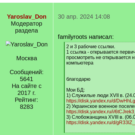
Yaroslav_Don
30 апр. 2024 14:08
Модератор
раздела
familyroots написал:
[
2 и 3 рабочие ссылки.
q
1 ссылка - открывается перви
]
Москва
просмотреть не открывается н
компьютера
Сообщений:
5641
благодарю
На сайте с
Мои БД:
2017 г.
1) Служилые люди XVII в. (24.03
Рейтинг:
https://disk.yandex.ru/d/DwH
8283
2) Украинское военное поселени
https://disk.yandex.ru/i/6tCJrek
3) Слобожанщина XVIII в. (06.04
https://disk.yandex.ru/d/gR33I
[