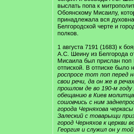
выслать попа к митрополи
Обоянскому Мисаилу, кото
принадлежала вся духовна
Белгородской черте и гор
полков.
1 августа 7191 (1683) к бо
А.С. Шеину из Белгорода о
Мисаила был прислан поп 
отпиской. В отписке было 
роспросе тот поп перед н
свои речи, да он же в реча
прошлом де во 190-м году 
обещанию в Киев молитца,
сошовчись с ним заднепро
города Черняхова черкас
Залеский с товарыщи при
город Черняхов к церкви в
Георгия и служил он у той