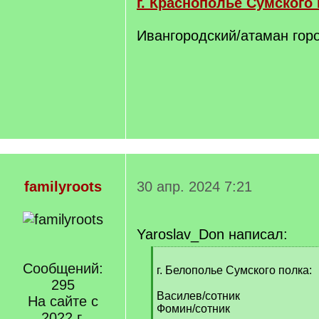
г. Краснополье Сумского 
Ивангородский/атаман гор
familyroots
30 апр. 2024 7:21
Yaroslav_Don написал:
[
Сообщений:
q
г. Белополье Сумского полка:
]
295
Василев/сотник
На сайте с
Фомин/сотник
2022 г.