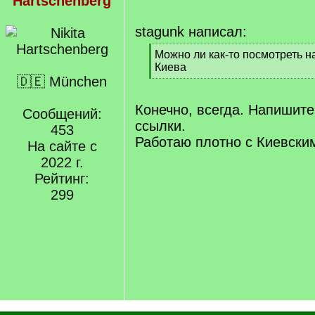
Hartschenberg
stagunk написал:
[
Можно ли как-то посмотреть на
q
Киева
]
🇩🇪 München
[
/
q
Конечно, всегда. Напишите
Сообщений:
]
ссылки.
453
Работаю плотно с Киевски
На сайте с
2022 г.
Рейтинг:
299