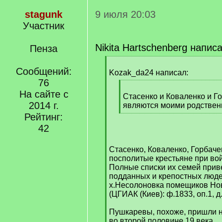
stagunk
9 июля 20:03
Участник
Nikita Hartschenberg напис
Пенза
[
Сообщений:
q
Kozak_da24 написал:
]
76
[
На сайте с
q
Стасенко и Коваленко и Г
2014 г.
]
являются моими родствен
[
Рейтинг:
/
42
q
]
Стасенко, Коваленко, Горбач
посполитые крестьяне при во
Полные списки их семей при
подданных и крепостных люде
х.Несолоновка помещиков Нов
(ЦГИАК (Киев): ф.1833, оп.1, д.
Пушкаревы, похоже, пришли н
во второй половине 19 века.