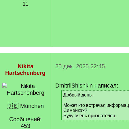
11
Nikita
25 дек. 2025 22:45
Hartschenberg
DmitriiShishkin написал:
[
Добрый день.
q
]
🇩🇪 München
Может кто встречал информа
Семейках?
Буду очень признателен.
Сообщений:
[
453
/