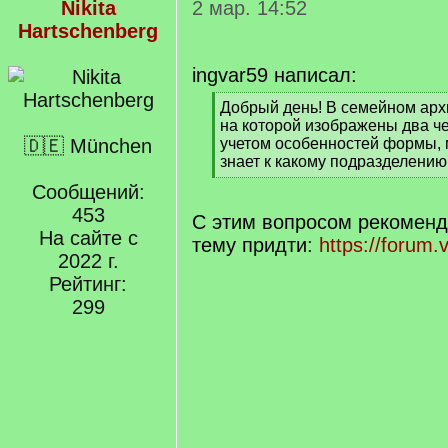
Nikita
2 мар. 14:52
Hartschenberg
ingvar59 написал:
[
Добрый день! В семейном арх
q
на которой изображены два ч
]
🇩🇪 München
учетом особенностей формы, 
знает к какому подразделению
[
Сообщений:
/
453
q
С этим вопросом рекомен
]
На сайте с
тему придти:
https://forum.
2022 г.
Рейтинг:
299