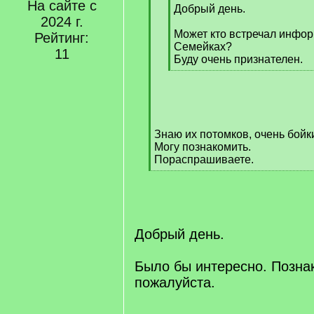
На сайте с
q
Добрый день.
2024 г.
]
Может кто встречал инфо
Рейтинг:
Семейках?
11
Буду очень признателен.
[
/
q
]
Знаю их потомков, очень бойк
Могу познакомить.
Пораспрашиваете.
[
/
q
]
Добрый день.
Было бы интересно. Позна
пожалуйста.