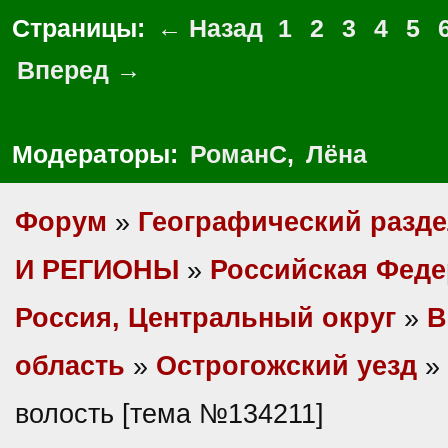
Страницы:
← Назад
1
2
3
4
5
Вперед →
Модераторы:
РоманС
,
Лёна
Форум
»
Географический разд
И РЕГИОНЫ
»
Российская Фед
Россия, Центральный округ
»
В
область
»
Острогожский уезд
»
волость [тема №134211]