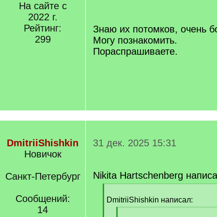
q
На сайте с
]
2022 г.
Рейтинг:
Знаю их потомков, очень б
299
Могу познакомить.
Пораспрашиваете.
DmitriiShishkin
31 дек. 2025 15:31
Новичок
Nikita Hartschenberg напис
Санкт-Петербург
[
Сообщений:
q
DmitriiShishkin написал:
]
14
[