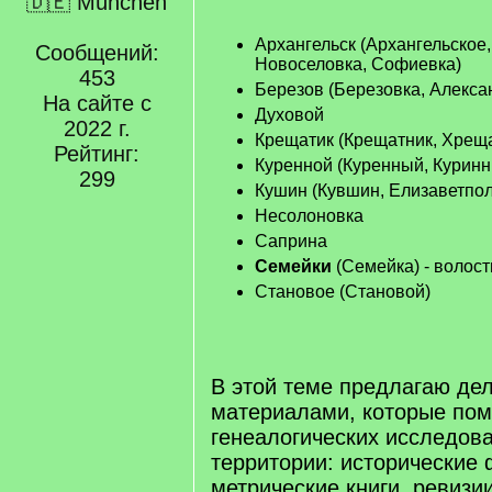
🇩🇪 München
Архангельск (Архангельское,
Сообщений:
Новоселовка, Софиевка)
453
Березов (Березовка, Алекса
На сайте с
Духовой
2022 г.
Крещатик (Крещатник, Хрещ
Рейтинг:
Куренной (Куренный, Куринн
299
Кушин (Кувшин, Елизаветпол
Несолоновка
Саприна
Семейки
(Семейка) - волост
Становое (Становой)
В этой теме предлагаю де
материалами, которые пом
генеалогических исследов
территории: исторические 
метрические книги, ревизи