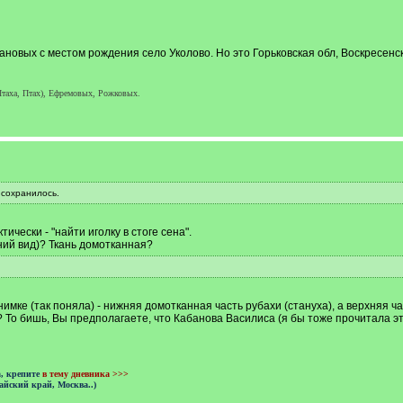
новых с местом рождения село Уколово. Но это Горьковская обл, Воскресенски
Птаха, Птах), Ефремовых, Рожковых.
 сохранилось.
ически - "найти иголку в стоге сена".
ий вид)? Ткань домотканная?
имке (так поняла) - нижняя домотканная часть рубахи (стануха), а верхняя ча
? То бишь, Вы предполагаете, что Кабанова Василиса (я бы тоже прочитала эт
а, крепите
в тему дневника >>>
айский край, Москва..)