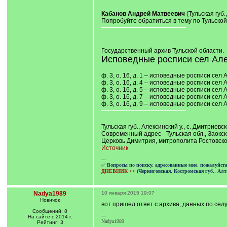
/
q
Кабанов Андрей Матвеевич
(Тульская губ.
]
Попробуйте обратиться в тему по Тульской
Государственный архив Тульской области.
Исповедные росписи сел Алек
ф. 3, о. 16, д. 1 – исповедные росписи сел 
ф. 3, о. 16, д. 4 – исповедные росписи сел 
ф. 3, о. 16, д. 5 – исповедные росписи сел 
ф. 3, о. 16, д. 7 – исповедные росписи сел 
ф. 3, о. 16, д. 9 – исповедные росписи сел 
Тульская губ., Алексинский у., с. Дмитриев
Современный адрес - Тульская обл., Заокск
Церковь Димитрия, митрополита Ростовско
Источник
---
✅
Вопросы по поиску, адресованные мне, пожалуйст
ДНЕВНИК >>
(Черниговская, Костромская губ., Алт
Nadya1989
10 января 2015 19:07
Новичок
вот пришел ответ с архива, данных по сел
Сообщений: 8
---
На сайте с 2014 г.
Nadya1989
Рейтинг: 3