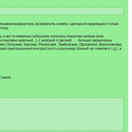
правом модератора, развернула снимок, сделав его видимым и только.
тец).
а, а вот в северных губерниях носилась покосная рубаха (или
енсивно красный...), с неяркой отделкой ... - больше характерны
х (Тульская, Курская, Рязанская, Тамбовская, Орловская, Воронежская,
и приглушенную контрастность в рисунках (белый на темном и т.д.), а
Скинге.