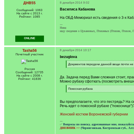
ДНВ55
8 декабря 2014 9:02
Василиса Кабанова
Сообщений: 1063
На сайте с 2013 г.
Рейтинг: 1085
На ОБД-Мемориал есть сведения о 3-х Каба
---
Нина
ищу сведения о Цукановых, Птахиных (Птахин, Птахов, 
ONLINE
Tasha56
8 декабря 2014 10:17
Почетный учаcтник
bezuglova
[
Документов передачи данной вещи почти не
q
[
Россия
]
/
Сообщений: 12735
q
На сайте с 2008 г.
Да. Задача перед Вами сложная стоит, практ
]
Рейтинг: 41836
Можно рубаху сфоткать (посмотреть внешн
[
Покосная рубаха
q
[
]
/
q
Вы предполагаете, что это пестрядь? На сн
]
Речь идет о покосной рубахе ("покоснице")
Женский костюм Воронежской губернии
---
✅
Вопросы по поиску, адресованные мне, пожалуйст
ДНЕВНИК >>
(Черниговская, Костромская губ., Алт