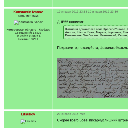
Konstantin Ivanov
19 января 2015 23:33
19 января 2015 23:36
канд. ист. наук
ДНВ55 написал:
[
Фамилии домохозяев села КрасноеУшаков, Ст
Кемеровская область - Кузбасс
q
Аносов, Шатов, Боев, Марков, Коршиков, Тин
Сообщений: 14433
]
Ельчанинов, Хлабыстин, Ключенный, Селин, 
На сайте с 2005 г.
[
Рейтинг: 9261
/
q
Подскажите, пожалуйста, фамилию Козьмы 
]
Litsukov
20 января 2015 7:06
Скорее всего Боев, писарчук лишний штрих 
---