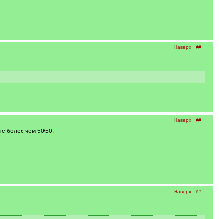
Наверх
##
Наверх
##
е более чем 50\50.
Наверх
##