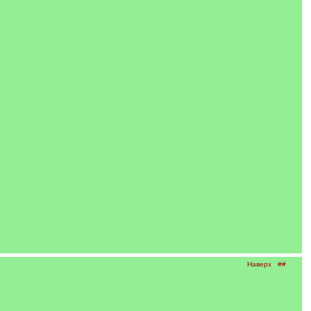
Наверх
##