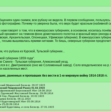
щениях один снимок, всю рубаху не видела. В первом сообщении, пользуясь 
 фотографию. Почему-то уверена была, что верх будет красным (набивной си
нам говорят о том, что в южнорусских губерниях, в основном, носилась понёв
ый орнамент на темном фоне домотканного полотна и красный верх (иногда инт
ская, Архангельская, Олонецкая, Уфимская губернии). В южнорусских губерния
 тесьма вышивалась яркими нитками. То бишь, северные губернии предпочитал
что рубаха из Курской, Тульской губернии...
ой губернии 1859 года".
е Скинге - Тульская губерния, Алексинский уезд.
ся в с. Дмитриевское (оно же Соломенный завод). Село владельческое на р. 
их населенных мест.
их, раненных и пропавших без вести в 1-ю мировую войну 1914-1918 гг.
ский Мокринской Безв.пр. 29.07.1915
инский Покровской Ранен 01.02.1915
Ефремовский Березовской Убит 18.08.1914
 Одоевский Жестовской Безв.пр. 29.09.1914
 Сер.‐Прудской Безв.пр. 10.02.1915
ашира Безв.пр. 08.11.1914
й Будоговищской Убит 05.09.1914
н 25‐26.09.1914
ский Будоговищ. и села Безв.пр. 27.01.1915