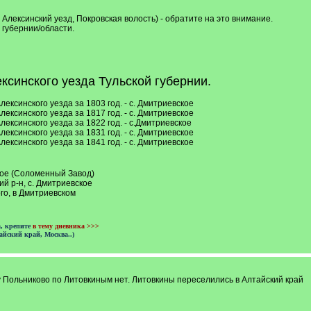
, Алексинский уезд, Покровская волость) - обратите на это внимание.
 губернии/области.
синского уезда Тульской губернии.
Алексинского уезда за 1803 год. - с. Дмитриевское
Алексинского уезда за 1817 год. - с. Дмитриевское
Алексинского уезда за 1822 год. - с.Дмитриевское
Алексинского уезда за 1831 год. - с. Дмитриевское
Алексинского уезда за 1841 год. - с. Дмитриевское
ское (Соломенный Завод)
ий р-н, с. Дмитриевское
го, в Дмитриевском
а, крепите
в тему дневника >>>
айский край, Москва..)
у Польниково по Литовкиным нет. Литовкины переселились в Алтайский край