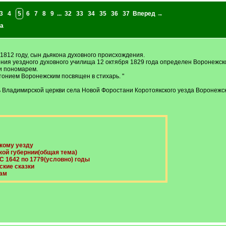
3
4
5
6
7
8
9
...
32
33
34
35
36
37
Вперед →
а
1812 году, сын дьякона духовного происхождения.
ния уездного духовного училища 12 октября 1829 года определен Воронежск
и пономарем.
онием Воронежским посвящен в стихарь. "
ь Владимирской церкви села Новой Форостани Коротоякского уезда Воронежск
кому уезду
ой губернии(общая тема)
 С 1642 по 1779(условно) годы
ские сказки
ам