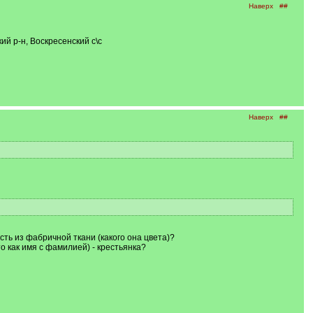
Наверх
##
й р-н, Воскресенский с\с
Наверх
##
сть из фабричной ткани (какого она цвета)?
о как имя с фамилией) - крестьянка?