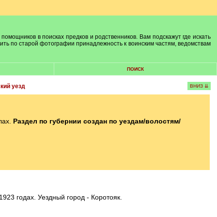
 помощников в поисках предков и родственников. Вам подскажут где искать
лить по старой фотографии принадлежность к воинским частям, ведомствам
ПОИСК
кий уезд
ВНИЗ ⇊
лах.
Раздел по губернии создан по уездам/волостям/
923 годах. Уездный город - Коротояк.