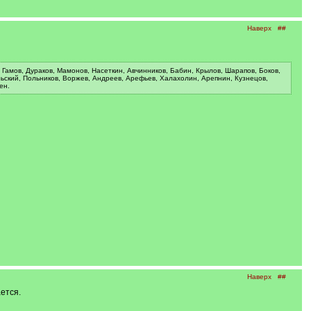
Наверх
##
амов, Дураков, Мамонов, Насеткин, Авчинников, Бабин, Крылов, Шарапов, Боков,
льский, Польников, Воржев, Андреев, Арефьев, Халахолин, Арепнин, Кузнецов,
ен.
Наверх
##
ется.