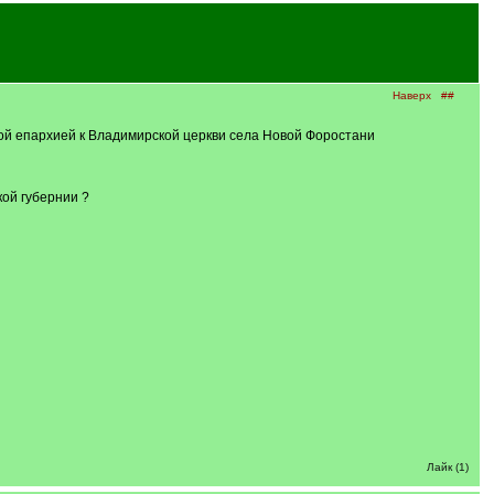
Наверх
##
ой епархией к Владимирской церкви села Новой Форостани
ой губернии ?
Лайк (1)