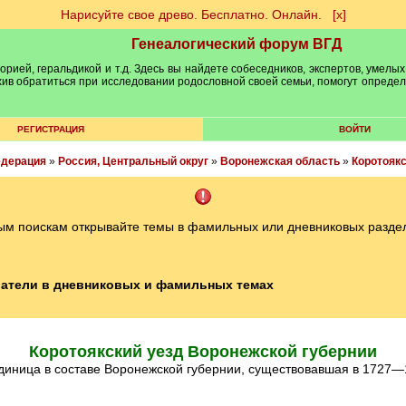
Нарисуйте свое древо. Бесплатно. Онлайн.
[х]
Генеалогический форум ВГД
рией, геральдикой и т.д. Здесь вы найдете собеседников, экспертов, умелых
рхив обратиться при исследовании родословной своей семьи, помогут опреде
РЕГИСТРАЦИЯ
ВОЙТИ
едерация
»
Россия, Центральный округ
»
Воронежская область
»
Коротоякс
ым поискам открывайте темы в фамильных или дневниковых разде
атели в дневниковых и фамильных темах
Коротоякский уезд Воронежской губернии
диница в составе Воронежской губернии, существовавшая в 1727—1