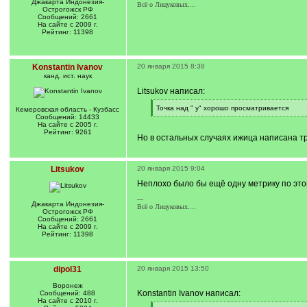
Джакарта Индонезия-
Всё о Лицуковых....
Острогожск РФ
Сообщений: 2661
На сайте с 2009 г.
Рейтинг: 11398
Konstantin Ivanov
20 января 2015 8:38
канд. ист. наук
Litsukov написал:
[
Точка над " у" хорошо просматривается
Кемеровская область - Кузбасс
q
[
Сообщений: 14433
]
/
На сайте с 2005 г.
q
Рейтинг: 9261
Но в остальных случаях ижица написана т
]
Litsukov
20 января 2015 9:04
Неплохо было бы ещё одну метрику по этой
---
Джакарта Индонезия-
Всё о Лицуковых....
Острогожск РФ
Сообщений: 2661
На сайте с 2009 г.
Рейтинг: 11398
dipol31
20 января 2015 13:50
Воронеж
Konstantin Ivanov написал:
Сообщений: 488
На сайте с 2010 г.