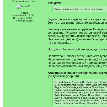
Почетный учаcтник
bezuglova
[
Выше присылала фото рубахи полностью
q
[
Россия
]
/
Сообщений: 12735
q
На сайте с 2008 г.
Видимо, выше продублировался в двух сооб
]
Рейтинг: 41836
Это не столь важно. Спасибо за последнюю
Выскажу свое мнение по рубахе. Источники 
сенокосица). Рисунок - геометрический бел
северным губерниям (Нижегородская, Псков
Пензенская губернии) вышивка была яркой,
не разноцветье....
Исходя из Вашего сообщения, предположим, 
Полистала "Список населенных мест Тульск
Населенное место д. Уколово (влад.) на рек
Предположу, что церковный приход находил
Надо посмотреть кто был владельцем у эт
Алфавитные списки нижних чинов, погибш
(по Тульской губернии).
[
Гусар Кабанов Алексей Ив. Прав. Хол. Кашир
q
М. с. Кабанов Анд. Матв. Прав. Хол. Алекс
]
Рядов. Кабанов Андрей Иванов Прав. Жен. 
Рядов. Кабанов Владимир Алекс. Прав. Жен.
Ефр. Кабанов Егор Дм. Прав. Жен. Венёвский
Грен. Кабанов Никол. Ефим. Прав. Жен. г. К
Мл.у.‐о. Кабанов Петр Фрол. Прав. Белёвски
Рядов. Кабанов Серг. Петр. Прав. Жен. Ране
Рядов. Кабанов Тим. Ильич Прав. Жен. Белёв
[