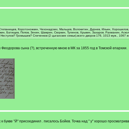
епанищев, Коротоножкин, Чехонадских, Мальцев, Волокитин, Дурнев, Ильин, Хорошилов, Г
кин, Батищев, Попов, Зенин, Шамрин, Скоркин, Тулинов, Хрыкин, Захаров. Рахманин, Аско
Нестулов? Громышев? Сличенков (2 цыганские семьи).всего дворов 176, 1013 муж., 1067 ж
Феодорова сына (?), встреченную мною в МК за 1855 год в Томской епархии.
к букве "Й" присоединил . писалось Бойев. Точка над " у" хорошо просматрива