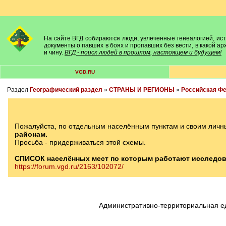
На сайте ВГД собираются люди, увлеченные генеалогией, исто
документы о павших в боях и пропавших без вести, в какой а
и чину.
ВГД - поиск людей в прошлом, настоящем и будущем!
VGD.RU
Раздел
Географический раздел
»
СТРАНЫ И РЕГИОНЫ
»
Российская Ф
Пожалуйста, по отдельным населённым пунктам и своим личн
районам.
Просьба - придерживаться этой схемы.
СПИСОК населённых мест по которым работают исследов
https://forum.vgd.ru/2163/102072/
Административно-территориальная е