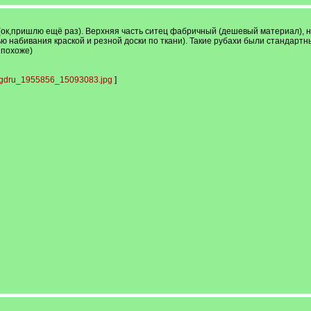
к,пришлю ещё раз). Верхняя часть ситец фабричный (дешевый материал), н
 набивания краской и резной доски по ткани). Такие рубахи были стандартн
 похоже)
vgdru_1955856_15093083.jpg
]