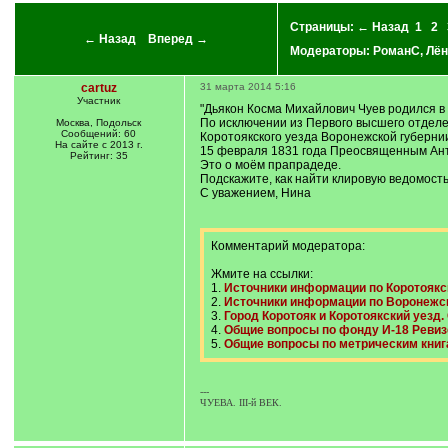
Страницы:
← Назад
1
2
← Назад
Вперед →
Модераторы:
РоманС
,
Лён
cartuz
31 марта 2014 5:16
Участник
"Дьякон Косма Михайлович Чуев родился в 
По исключении из Первого высшего отделе
Москва, Подольск
Сообщений: 60
Коротоякского уезда Воронежской губерни
На сайте с 2013 г.
15 февраля 1831 года Преосвященным Ант
Рейтинг: 35
Это о моём прапрадеде.
Подскажите, как найти клировую ведомост
С уважением, Нина
Комментарий модератора:
Жмите на ссылки:
1.
Источники информации по Коротоякс
2.
Источники информации по Воронежск
3.
Город Коротояк и Коротоякский уезд.
4.
Общие вопросы по фонду И-18 Ревиз
5.
Общие вопросы по метрическим книг
---
ЧУЕВА. III-й ВЕК.