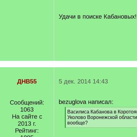
Удачи в поиске Кабановых!
ДНВ55
5 дек. 2014 14:43
bezuglova написал:
Сообщений:
1063
[
Василиса Кабанова в Коротояк
На сайте с
q
Уколово Воронежской област
]
2013 г.
вообще?
[
Рейтинг:
/