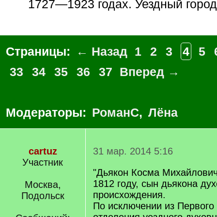
1727—1923 годах. Уездный город 
Страницы:
← Назад
1
2
3
4
5
33
34
35
36
37
Вперед →
Модераторы:
РоманС
,
Лёна
cartuz
31 мар. 2014 5:16
Участник
"Дьякон Косма Михайлович
1812 году, сын дьякона ду
Москва,
происхождения.
Подольск
По исключении из Первого