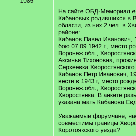
1085
q
]
На сайте ОБД-Мемориал ес
Кабановых родившихся в 
области, из них 2 чел. в Х
районе:
Кабанов Павел Иванович, 19
бою 07.09.1942 г., место р
Воронеж.обл., Хворостянск
Аксинья Тихоновна, прожив
Серхеевка Хворостянского 
Кабанов Петр Иванович, 19
вести в 1943 г, место рожд
Воронеж.обл., Хворостянски
Хворостянка. В анкете раз
указана мать Кабанова Ев
Уважаемые форумчане, на
совместимы границы Хворо
Коротоякского уезда?