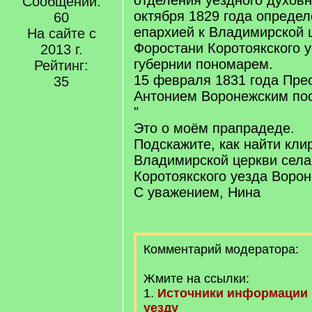
отделения уездного духов
Сообщений:
октября 1829 года опреде
60
епархией к Владимирской 
На сайте с
Форостани Коротоякского 
2013 г.
губернии пономарем.
Рейтинг:
15 февраля 1831 года Пр
35
Антонием Воронежским пос
"
Это о моём прапрадеде.
Подскажите, как найти кл
Владимирской церкви села
Коротоякского уезда Ворон
С уважением, Нина
Комментарий модератора:
Жмите на ссылки:
1.
Источники информации 
уезду