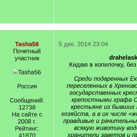
Tasha56
5 дек. 2014 23:04
Почетный
drahelas
учаcтник
Кидаю в копилочку, бе
Среди подаренных Ек
переселенных в Хренов
Россия
государственных крес
крепостными графа О
Сообщений:
крестьяне из бывших
12738
хозяйств, а в их числе «
На сайте с
правдивые и рачительны
2008 г.
всякую животину во
Рейтинг:
хранители заветов и п
41870