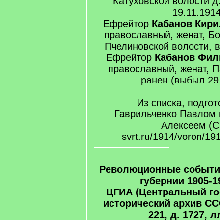
Катуховской волости д
19.11.1914
Ефрейтор
Кабанов Кири
православный, женат, Бо
Пчелиновской волости, 
Ефрейтор
Кабанов Фил
православный, женат, П
ранен (выбыл 29
Из списка, подго
Гаврильченко Павлом
Алексеем (С
svrt.ru/1914/voron/19
Революционные событи
губернии 1905-1
ЦГИА (Центральный г
исторический архив ССС
221, д. 1727, л