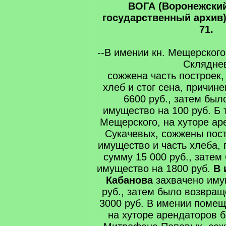
ВОГА (Воронежски
государственный архив). 
71.
--В имении кн. Мещерского
Склядне
сожжена часть построек,
хлеб и стог сена, причин
6600 руб., затем бы
имущество на 100 руб. Б 
Мещерского, на хуторе ар
Сукачевых, сожжены пост
имущество и часть хлеба,
сумму 15 000 руб., зате
имущество на 1800 руб.
В 
Кабанова
захвачено иму
руб., затем было возвра
3000 руб. В имении поме
на хуторе арендаторов 