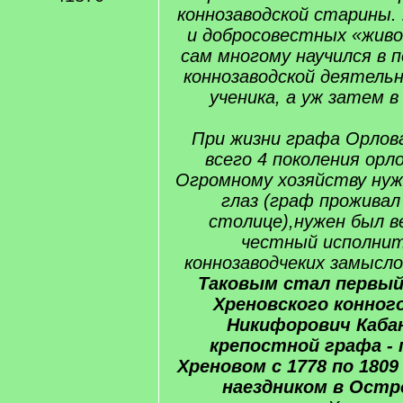
коннозаводской старины.
и добросовестных «живо
сам многому научился в 
коннозаводской деятельн
ученика, а уж затем в
При жизни графа Орлов
всего 4 поколения орл
Огромному хозяйству нуж
глаз (граф проживал
столице),нужен был в
честный исполнит
коннозаводчеких замысло
Таковым стал первы
Хреновского конного
Никифорович Кабан
крепостной графа -
Хреновом с 1778 по 1809 
наездником в Остр