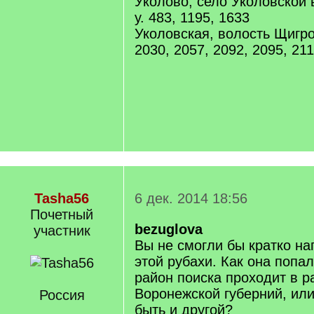
Уколово, село Уколовской 
у. 483, 1195, 1633
Уколовская, волость Щигров
2030, 2057, 2092, 2095, 21
Tasha56
6 дек. 2014 18:56
Почетный
bezuglova
учаcтник
Вы не смогли бы кратко на
этой рубахи. Как она попа
район поиска проходит в р
Воронежской губерний, или
Россия
быть и другой?