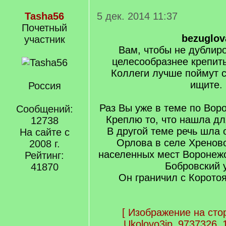
Tasha56
5 дек. 2014 11:37
Почетный
bezuglov
учаcтник
Вам, чтобы не дублир
целесообразнее крепит
Коллеги лучше поймут с
ищите.
Россия
Раз Вы уже в теме по Вор
Сообщений:
Креплю то, что нашла дл
12738
В другой теме речь шла 
На сайте с
Орлова в селе Хренов
2008 г.
населенных мест Воронежс
Рейтинг:
Бобровский 
41870
Он граничил с Корото
[
Изображение на сто
Ukolovo3jp_9737326_