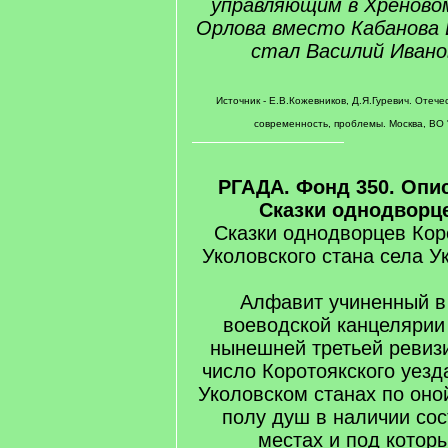
управляющим в Хреново
Орлова вместо Кабанова 
стал Василий Ивано
Источник - Е.В.Кожевников, Д.Я.Гуревич. Отече
современность, проблемы. Москва, ВО 
РГАДА. Фонд 350. Опис
Сказки однодворце
Сказки однодворцев Кор
Уколовского стана села Ук
Алфавит учиненный в
воеводской канцелярии
нынешней третьей ревизи
число Коротоякского уезд
Уколовском станах по оно
полу душ в наличии сос
местах и под котор