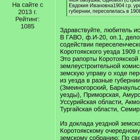
На сайте с
q
Евдокия Ивановна1904 г.р. у
]
2013 г.
губернии, переселилась в 190
[
Рейтинг:
/
1085
q
Здравствуйте, любитель ис
]
В ГАВО, ф.И-20, оп.1, дел
содействии переселенческ
Коротоякского уезда 1909 г
Это рапорты Коротоякской
землеустроительной комис
земскую управу о ходе пе
из уезда в разные губернии
(Змеиногорский, Барнаульс
уезды), Приморская, Амур
Уссурийская области, Акмо
Тургайская области, Семир
Из доклада уездной земск
Коротоякскому очередному
земскому собранию: По св