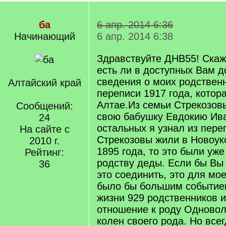
ба
6 апр. 2014 6:36
Начинающий
6 апр. 2014 6:38
Здравствуйте ДНВ55! Скаж
есть ли в доступных Вам д
сведения о моих родственн
Алтайский край
переписи 1917 года, котор
Алтае.Из семьи Стрекозов
Сообщений:
свою бабушку Евдокию Ива
24
остальных я узнал из пере
На сайте с
Стрекозовы жили в Новоук
2010 г.
1895 года, то это были уж
Рейтинг:
родству деды. Если бы Вы
36
это соединить, это для мо
было бы большим событие
жизни 929 родственников
отношение к роду Одновол
колен своего рода. Но всег