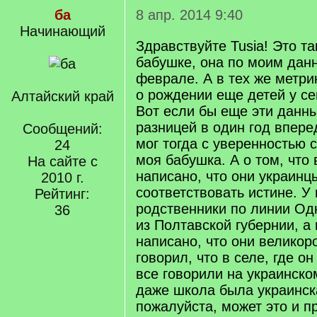
ба
8 апр. 2014 9:40
Начинающий
Здравствуйте Tusia! Это та
бабушке, она по моим дан
феврале. А в тех же метри
о рождении еще детей у с
Алтайский край
Вот если бы еще эти данны
разницей в один год впере
Сообщений:
мог тогда с уверенностью с
24
моя бабушка. А о том, что
На сайте с
написано, что они украинц
2010 г.
соответствовать истине. У
Рейтинг:
родственники по линии Од
36
из Полтавской губернии, а
написано, что они великор
говорил, что в селе, где о
все говорили на украинско
даже школа была украинск
пожалуйста, может это и п