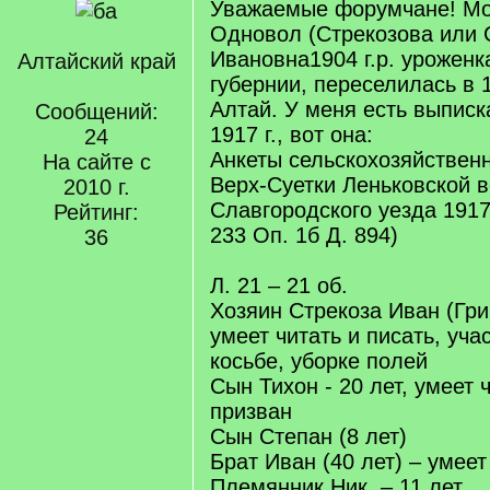
Уважаемые форумчане! Мо
Одновол (Стрекозова или 
Ивановна1904 г.р. урожен
Алтайский край
губернии, переселилась в 
Алтай. У меня есть выписк
Сообщений:
1917 г., вот она:
24
Анкеты сельскохозяйствен
На сайте с
Верх-Суетки Леньковской 
2010 г.
Славгородского уезда 1917 
Рейтинг:
233 Оп. 1б Д. 894)
36
Л. 21 – 21 об.
Хозяин Стрекоза Иван (Григ
умеет читать и писать, уча
косьбе, уборке полей
Сын Тихон - 20 лет, умеет ч
призван
Сын Степан (8 лет)
Брат Иван (40 лет) – умеет
Племянник Ник. – 11 лет