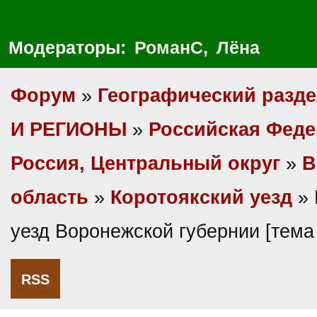
Модераторы:
РоманС
,
Лёна
Форум
»
Географический разд
И РЕГИОНЫ
»
Российская Фед
Россия, Центральный округ
»
В
область
»
Коротоякский уезд
» 
уезд Воронежской губернии [тем
RSS