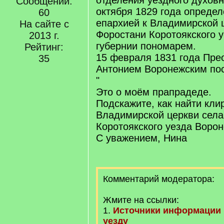
отделения уездного духов
Сообщений:
октября 1829 года опреде
60
епархией к Владимирской 
На сайте с
Форостани Коротоякского 
2013 г.
губернии пономарем.
Рейтинг:
15 февраля 1831 года Пр
35
Антонием Воронежским пос
"
Это о моём прапрадеде.
Подскажите, как найти кл
Владимирской церкви села
Коротоякского уезда Ворон
С уважением, Нина
Комментарий модератора:
Жмите на ссылки:
1.
Источники информации 
уезду