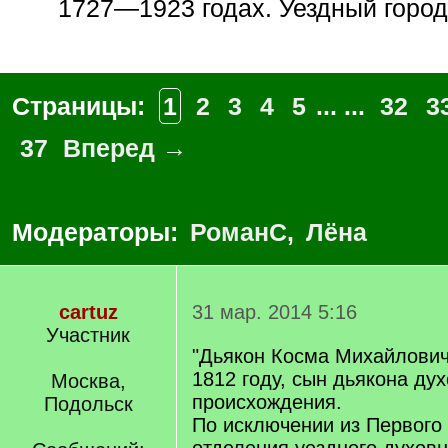
1727—1923 годах. Уездный город 
Страницы:
1
2
3
4
5
... ...
32
3
37
Вперед →
Модераторы:
РоманС
,
Лёна
cartuz
31 мар. 2014 5:16
Участник
"Дьякон Косма Михайлович
1812 году, сын дьякона ду
Москва,
происхождения.
Подольск
По исключении из Первого