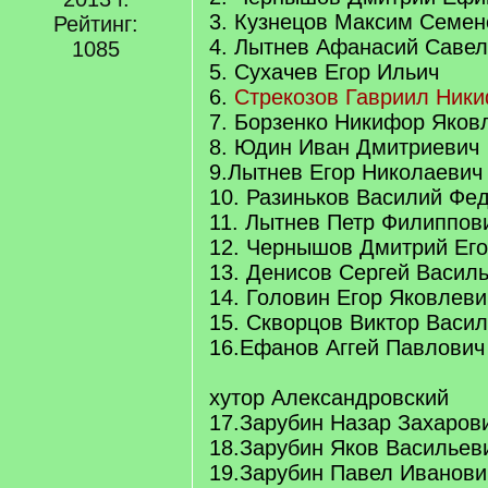
3. Кузнецов Максим Семен
Рейтинг:
4. Лытнев Афанасий Савел
1085
5. Сухачев Егор Ильич
6.
Стрекозов Гавриил Ник
7. Борзенко Никифор Яков
8. Юдин Иван Дмитриевич
9.Лытнев Егор Николаевич
10. Разиньков Василий Фе
11. Лытнев Петр Филиппов
12. Чернышов Дмитрий Ег
13. Денисов Сергей Васил
14. Головин Егор Яковлеви
15. Скворцов Виктор Васи
16.Ефанов Аггей Павлович
хутор Александровский
17.Зарубин Назар Захаров
18.Зарубин Яков Васильев
19.Зарубин Павел Иванови