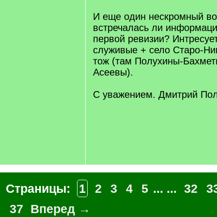
И еще один нескромный во
встречалась ли информаци
первой ревизии? Интресует
служивые + село Старо-Ни
тож (там Полухины-Бахмет
Асеевы).
С уважением. Дмитрий По
Страницы:
1
2
3
4
5
... ...
32
3
37
Вперед →