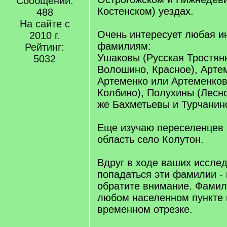
Сообщений:
Костенском) уездах.
488
На сайте с
Очень интересует любая 
2010 г.
фамилиям:
Рейтинг:
Ушаковы (Русская Тростянк
5032
Волошино, Красное), Арте
Артеменко или Артеменко
Колбино), Полухины (Лесно
же Бахметьевы и Турчанино
Еще изучаю переселенцев
область село Колутон.
Вдруг в ходе ваших иссле
попадаться эти фамилии -
обратите внимание. Фамил
любом населенном пункте
временном отрезке.