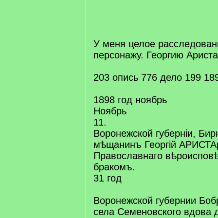
[
/
q
]
У меня целое расследован
персонажу. Георгию Ариста
203 опись 776 дело 199 18
1898 год ноябрь
Ноябрь
11.
Воронежской губерніи, Бир
мѣщанинъ Георгій АРИСТ
Православнаго вѣроисповѣ
бракомъ.
31 год
Воронежской губернии Боб
села Семеновского вдова 