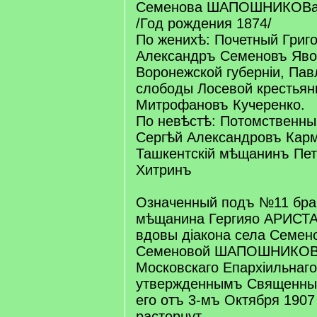
Семенова ШАПОШНИКОВа 
/Год рождения 1874/
По женихѣ: Почетный Григ
Александръ Семеновъ Явор
Воронежской губерніи, Пав
слободы Лосевой крестьян
Митрофановъ Кучеренко.
По невѣстѣ: Потомственн
Сергѣй Александровъ Карм
Ташкентскій мѣщанинъ Пе
Хитринъ
Означенный подъ №11 бра
мѣщанина Гергияо АРИСТ
вдовы діакона села Семен
Семеновой ШАПОШНИКОВо
Московскаго Епархiильнаго
утвержденнымъ Священны
его отъ 3-мъ Октября 1907 
расторнут