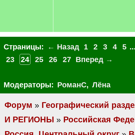
Страницы:
← Назад
1
2
3
4
5
..
23
24
25
26
27
Вперед →
Модераторы:
РоманС
,
Лёна
Форум
»
Географический разд
И РЕГИОНЫ
»
Российская Фед
Россия, Центральный округ
»
В