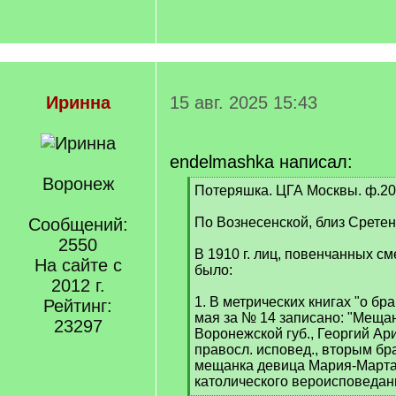
Иринна
15 авг. 2025 15:43
endelmashka написал:
Воронеж
[
Потеряшка. ЦГА Москвы. ф.203.
q
]
Сообщений:
По Вознесенской, близ Сретен
2550
В 1910 г. лиц, повенчанных 
На сайте с
было:
2012 г.
1. В метрических книгах "о бр
Рейтинг:
мая за № 14 записано: "Мещан
23297
Воронежской губ., Георгий Ар
правосл. исповед., вторым бр
мещанка девица Мария-Марта 
католического вероисповедан