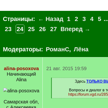
Страницы:
← Назад
1
2
3
4
5
..
23
24
25
26
27
Вперед →
Модераторы:
РоманС
,
Лёна
alina-posoxova
21 авг. 2015 19:59
Начинающий
Alina
[
Здесь
ТОЛЬКО В
q
]
Вопросы и диалог в т
https://forum.vgd.ru/28
[
Самарская обл,
/
с.Алексеевка
q