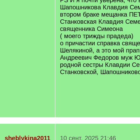
PS И я почти уверена, что
Шапошникова Клавдия Сем
втором браке мещанка ПЕ
Станковская Клавдия Семе
священника Симеона
( моего трижды прадеда)
о причастии справка свящ
Шелякиной, а это мой пра
Андреевич Федоров муж Ю
родной сестры Клавдии С
Станковской, Шапошников
sheblykina2011
10 сент. 2025 21:46