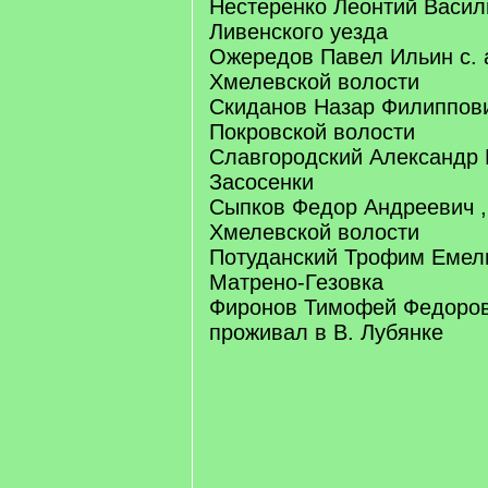
Нестеренко Леонтий Васил
Ливенского уезда
Ожередов Павел Ильин с. 
Хмелевской волости
Скиданов Назар Филиппови
Покровской волости
Славгородский Александр 
Засосенки
Сыпков Федор Андреевич ,
Хмелевской волости
Потуданский Трофим Емель
Матрено-Гезовка
Фиронов Тимофей Федоров
проживал в В. Лубянке