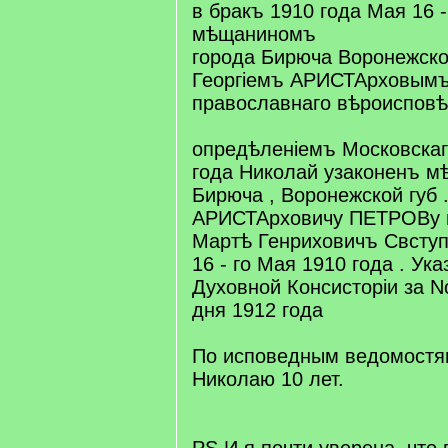
в бракъ 1910 года Мая 16 -
мѣщаниномъ
города Бирюча Воронежско
Георгіемъ АРИСТАрховы
православнаго вѣроисповѣд
опредѣленіемъ Московскаг
года Николай узаконенъ м
Бирюча , Воронежской губ .
АРИСТАрховичу ПЕТРОВу и
Мартѣ Генриховичъ Свсту
16 - го Мая 1910 года . Ук
Духовной Консисторіи за No
дня 1912 года
По исповедным ведомостям
Николаю 10 лет.