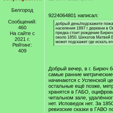
Белгород
9224064801 написал:
Сообщений:
[
добрый день!подскажите пожа
460
q
населения 1897 г деревни в О
]
На сайте с
предка стоит рождение Бирюч 
около 1850. Шихатов Матвей 
2021 г.
может подскажет где искать е
Рейтинг:
[
409
/
q
]
Добрый вечер, в г. Бирюч 
самые ранние метрические
начинаются с Успенской це
остальные ещё позже, метр
хранятся в ГАБО, оцифров
читальном зале, удалённог
нет. Исповедок нет. За 185
ревизские сказки в ГАВО п