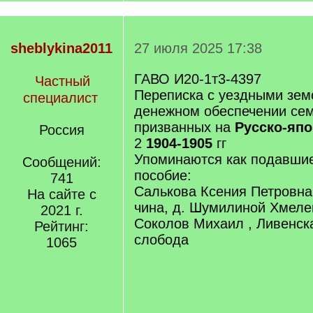
sheblykina2011
27 июля 2025 17:38
ГАВО И20-1т3-4397
Частный
Переписка с уездными зем
специалист
денежном обеспечении сем
призванных на
Русско-яп
Россия
2
1904-1905
гг
Упоминаются как подавшие
Сообщений:
пособие:
741
Салькова Ксения Петровна
На сайте с
чина, д. Шумилиной Хмеле
2021 г.
Соколов Михаил , Ливенска
Рейтинг:
слобода
1065