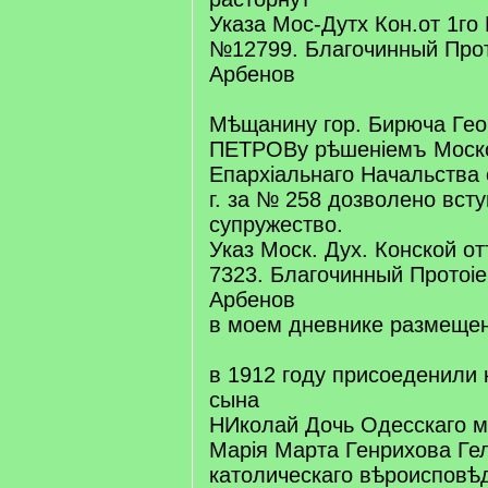
Указа Мос-Дутх Кон.от 1го 
№12799. Благочинный Прот
Арбенов
Мѣщанину гор. Бирюча Ге
ПЕТРОВу рѣшеніемъ Моск
Епархіальнаго Начальства 
г. за № 258 дозволено всту
супружество.
Указ Моск. Дух. Конской от
7323. Благочинный Протоіе
Арбенов
в моем дневнике размеще
в 1912 году присоеденили
сына
НИколай Дочь Одесскаго м
Марія Марта Генрихова Гел
католическаго вѣроисповѣд