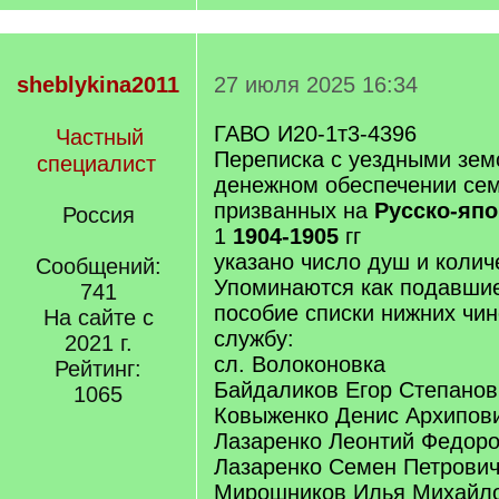
sheblykina2011
27 июля 2025 16:34
ГАВО И20-1т3-4396
Частный
Переписка с уездными зем
специалист
денежном обеспечении сем
призванных на
Русско-яп
Россия
1
1904-1905
гг
указано число душ и колич
Сообщений:
Упоминаются как подавшие
741
пособие списки нижних чи
На сайте с
службу:
2021 г.
сл. Волоконовка
Рейтинг:
Байдаликов Егор Степанов
1065
Ковыженко Денис Архипов
Лазаренко Леонтий Федор
Лазаренко Семен Петрови
Мирошников Илья Михайлов