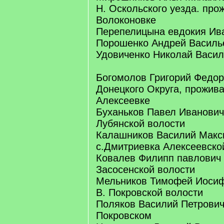
Н. Оскольского уезда. про
Волоконовке
Перепелицына евдокия Ив
Порошенко Андрей Василь
Удовиченко Николай Васил
Богомолов Григорий Федоро
Донецкого Округа, прожива
Алексеевке
Буханьков Павел Иванович 
Лубянской волости
Калашников Василий Макс
с.Дмитриевка Алексеевско
Ковалев Филипп павлович 
Засосенской волости
Мельников Тимофей Иосиф
В. Покровской волости
Поляков Василий Петрович,
Покровском