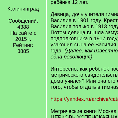
ребёнка 12 лет.
Калининград
Девица, дочь учителя гимн
Василия в 1901 году. Крес
Сообщений:
Василия только в 1913 год
4388
Потом девица вышла заму
На сайте с
подполковника в 1917 году
2015 г.
узаконил сына её Василия 
Рейтинг:
года.
(Далее, как известно
3885
одна революция).
Интересно, как ребёнок пос
метрического свидетельств
дома учился? Или она его 
того, чтобы отдать в гимна
https://yandex.ru/archive/ca
Метрические книги Москва 
ЦЕРКОВЬ УСПЕНСКАЯ Н