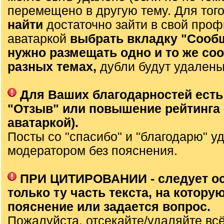
перемещено в другую тему. Для тог
найти
достаточно зайти в свой проф
аватаркой
выбрать вкладку "Сооб
нужно размещать одно и то же со
разных темах,
дубли будут удалены
Для Ваших благодарностей есть
"Отзыв" или повышение рейтинга 
аватаркой).
Посты со "спасибо" и "благодарю" у
модератором без пояснения.
ПРИ ЦИТИРОВАНИИ - следует о
только ту часть текста, на которую
пояснение или задается вопрос.
Пожалуйста, отсекайте/удаляйте вс