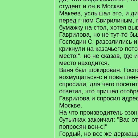
студент и он в Москве.
Макеев, услышал это, и ди
перед г-ном Свирилиным, 
бумажку на стол, хотел вы
Гаврилова, но не тут-то бы
Господин С. разозлились и 
крикнули на казачьего пото
место!", но не сказав, где
место находится.
Ваня был шокирован. Гос
возмущаться-с и повышен
спросили, для чего посети
ответил, что пришел отобр
Гаврилова и спросил адрес
Москве.
На что производитель озо
бутылках закричал: "Вас о
попросян вон-с!"
Гордый, но все же держащи