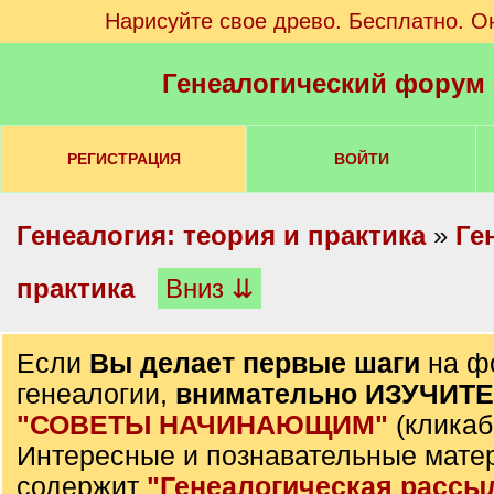
Нарисуйте свое древо. Бесплатно. О
Генеалогический форум
РЕГИСТРАЦИЯ
ВОЙТИ
Генеалогия: теория и практика
»
Ге
практика
Вниз ⇊
Если
Вы делает первые шаги
на ф
генеалогии,
внимательно ИЗУЧИТ
"СОВЕТЫ НАЧИНАЮЩИМ"
(кликаб
Интересные и познавательные мате
содержит
"Генеалогическая рассы