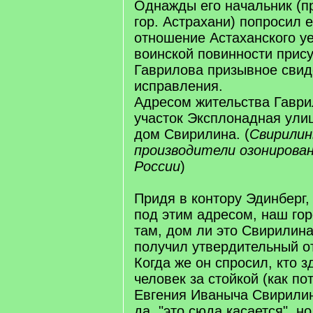
Однажды его начальник (пр
гор. Астрахани) попросил 
отношение Астаханского уе
воинской повинности прису
Гаврилова призывное свид
исправления.
Адресом жительства Гаври
участок Эксплонадная улиц
дом Свирилина. (
Свирилин
производители озонирован
России
)
Придя в контору Эдинберг
под этим адресом, наш гор
там, дом ли это Свирилин
получил утвердительный от
Когда же он спросил, кто з
человек за стойкой (как по
Евгения Иваныча Свирилин
да, "это сюда касается", н