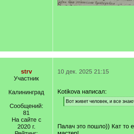
strv
10 дек. 2025 21:15
Участник
Kotikova написал:
Калининград
[
Вот живет человек, и все знаю
Сообщений:
q
[
]
81
/
q
На сайте с
]
Палач это пошло)) Кат то 
2020 г.
мастер!
Рейтинг: