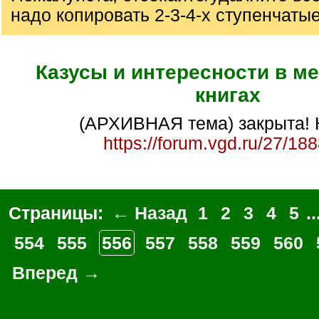
надо копировать 2-3-4-х ступенчаты
Казусы и интересности в м
книгах
(АРХИВНАЯ тема) закрыта! 
https://forum.vgd.ru/27/18
Страницы:
← Назад
1
2
3
4
5
..
554
555
556
557
558
559
560
Вперед →