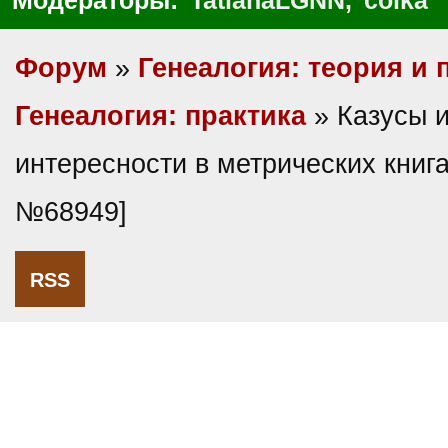
Модераторы:
TatianaLGNN
,
coika
Форум
»
Генеалогия: теория и 
Генеалогия: практика
» Казусы 
интересности в метрических книга
№68949]
RSS