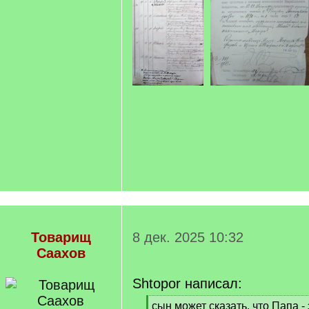
Товарищ
8 дек. 2025 10:32
Саахов
Shtopor написал:
[
сын может сказать, что Папа - 