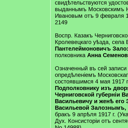
свидѣтельствуются удосто
выданнымъ Московскимъ Н
Ивановым отъ 9 февраля 1
2149
Воспр. Казакъ Черниговской
Кролевецкаго уѣзда, села
Пантелеймоновичъ Зал
полковника
Анна Семенов
Означенный въ сей записи
опредѣленіемъ Московскаг
состоявшимся 4 мая 1917 г
Подполковнику изъ дво
Черниговской губерніи В
Васильевичу и женѣ его 
Васильевой Залознымъ,
бракъ 9 апрѣля 1917 г. (Ук
Дух. Консисторіи отъ сентя
No 14988)