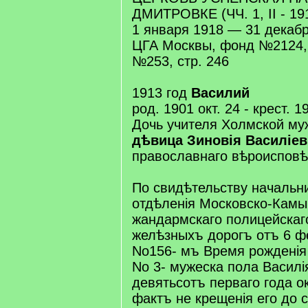
ДМИТРОВКЕ (ЧЧ. 1, II - 191
1 января 1918 — 31 декаб
ЦГА Москвы, фонд №2124,
№253, стр. 246
1913 год
Василий
род. 1901 окт. 24 - крест. 
Дочь учителя Холмской муж
дѣвица Зиновія Василіе
православнаго вѣроисповѣ
По свидѣтельству начальн
отдѣленія Московско-Камы
жандармскаго полицейскаг
желѣзныхъ дорогъ отъ 6 ф
No156- мъ Время рожденія
No 3- мужеска пола Василі
девятьсотъ перваго года о
фактъ не крещенія его до 