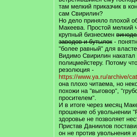
там мелкий приказчик в ко
сам Свирилин?
Но дело приняло плохой о
Макеева. Простой мелкий 
крупный бизнесмен
виноде
заводов и бутылок
- понятн
"более равный" для власте
Видимо Свирилин накатал
полицмейстеру. Потому что
резолюция -
https://www.ya.ru/archive/ca
она плохо читаема, но нек
похожи на "выговор", "гру
просителем".
И в итоге через месяц Мак
прошение об увольнении "
здоровье не позволяет нест
Пристав Даниилов постави
он не против увольнения и