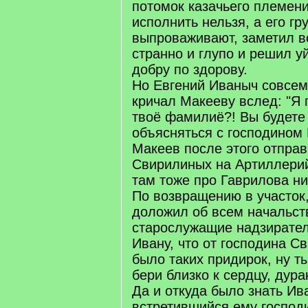
потомок казачьего племени
исполнить нельзя, а его гр
выпроваживают, заметил вс
странно и глупо и решил у
добру по здорову.
Но Евгений Иваныч совсем
кричал Макееву вслед: "Я 
твоё фамилиё?! Вы будете
объясняться с господином
Макеев после этого отправ
Свирилиных на Артиллерий
там тоже про Гаврилова ни
По возвращению в участок,
доложил об всем начальству
старослужащие надзирател
Ивану, что от господина С
было таких придирок, ну ты
бери близко к сердцу, дура
Да и откуда было знать Ива
встретившийся ему господи