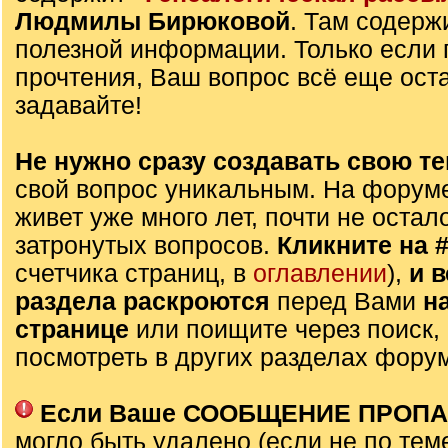
Людмилы Бирюковой
. Там содерж
полезной информации. Только если 
прочтения, Ваш вопрос всё еще оста
задавайте!
Не нужно сразу создавать свою те
свой вопрос уникальным. На форуме
живет уже много лет, почти не остал
затронутых вопросов.
Кликните на 
счетчика страниц, в
оглавлении
),
и 
раздела раскроются
перед Вами
н
странице
или поищите через поиск,
посмотреть в других разделах фору
Если Ваше СООБЩЕНИЕ ПРОП
могло быть удалено (если не по тем