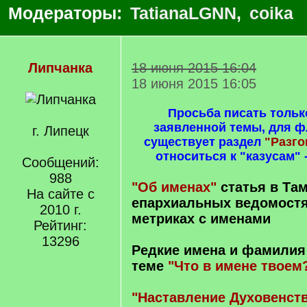
Модераторы:
TatianaLGNN
,
coika
Липчанка
18 июня 2015 16:04
18 июня 2015 16:05
Просьба писать тольк
заявленной темы, для 
г. Липецк
существует раздел
"Разг
относиться к "казусам" 
Сообщений:
988
"Об именах"
статья в Та
На сайте с
епархиальных ведомостя
2010 г.
метриках с именами
Рейтинг:
13296
Редкие имена и фамилия
теме
"Что в имене твоем
"Наставление Духовенст