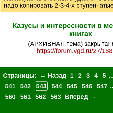
надо копировать 2-3-4-х ступенчаты
Казусы и интересности в м
книгах
(АРХИВНАЯ тема) закрыта! 
https://forum.vgd.ru/27/18
Страницы:
← Назад
1
2
3
4
5
..
541
542
543
544
545
546
547
.
560
561
562
563
Вперед →