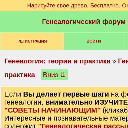
Нарисуйте свое древо. Бесплатно. О
Генеалогический форум
РЕГИСТРАЦИЯ
ВОЙТИ
Генеалогия: теория и практика
»
Ге
практика
Вниз ⇊
Если
Вы делает первые шаги
на ф
генеалогии,
внимательно ИЗУЧИТ
"СОВЕТЫ НАЧИНАЮЩИМ"
(кликаб
Интересные и познавательные мате
содержит
"Генеалогическая рассы