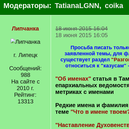
Модераторы:
TatianaLGNN
,
coika
Липчанка
18 июня 2015 16:04
18 июня 2015 16:05
Просьба писать тольк
заявленной темы, для 
г. Липецк
существует раздел
"Разг
относиться к "казусам" 
Сообщений:
988
"Об именах"
статья в Та
На сайте с
епархиальных ведомостя
2010 г.
метриках с именами
Рейтинг:
13313
Редкие имена и фамилия
теме
"Что в имене твоем
"Наставление Духовенст