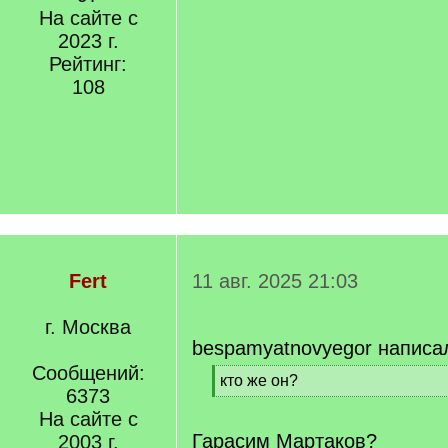
На сайте с
2023 г.
Рейтинг:
108
Fert
11 авг. 2025 21:03
г. Москва
bespamyatnovyegor написа
Сообщений:
[
кто же он?
6373
q
[
]
На сайте с
/
q
Гарасим Мартаков?
2003 г.