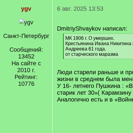
ygv
6 авг. 2025 13:53
DmitriyShvaykov написал:
Санкт-Петербург
[
МК 1906 г. О умерших.
q
Крестьянина Ивана Никитина 
]
Сообщений:
Андреева 61 года.
от старческого маразма
13452
[
На сайте с
/
2010 г.
q
Люди старели раньше и пр
]
Рейтинг:
жизни в среднем была мен
10776
У 16- летнего Пушкина : «
старик лет 30»( Карамзину 
Аналогично есть и в «Вой