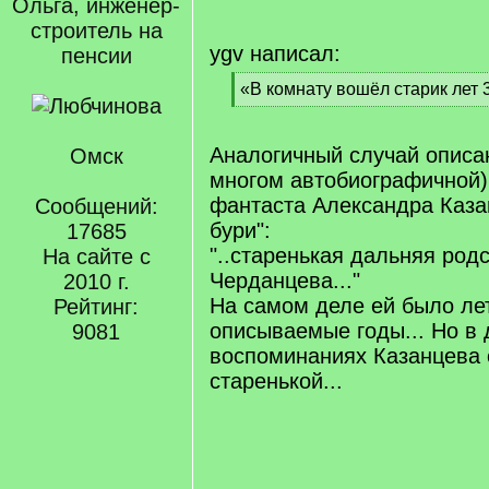
Ольга, инженер-
строитель на
ygv написал:
пенсии
[
«В комнату вошёл старик лет 
q
[
]
/
q
Аналогичный случай описан
Омск
]
многом автобиографичной)
фантаста Александра Каза
Сообщений:
бури":
17685
"..старенькая дальняя родс
На сайте с
Черданцева..."
2010 г.
На самом деле ей было лет
Рейтинг:
описываемые годы... Но в 
9081
воспоминаниях Казанцева 
старенькой...