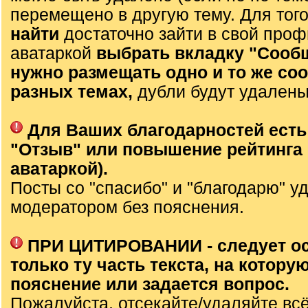
перемещено в другую тему. Для тог
найти
достаточно зайти в свой проф
аватаркой
выбрать вкладку "Сооб
нужно размещать одно и то же со
разных темах,
дубли будут удалены
Для Ваших благодарностей есть
"Отзыв" или повышение рейтинга 
аватаркой).
Посты со "спасибо" и "благодарю" у
модератором без пояснения.
ПРИ ЦИТИРОВАНИИ - следует о
только ту часть текста, на которую
пояснение или задается вопрос.
Пожалуйста, отсекайте/удаляйте вс