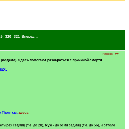
19
320
321
Вперед →
Наверх
##
м разделе). Здесь помогают разобраться с причиной смерти.
ах.
 Thorn см.
здесь
четырёх седмиц (т.е. до 28),
муж
- до осми седмиц (т.е. до 56), и оттоле