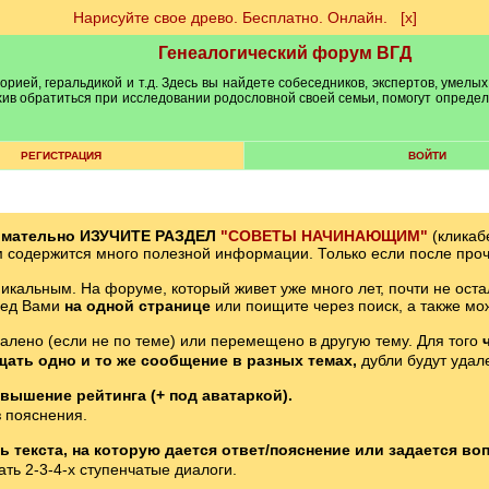
Нарисуйте свое древо. Бесплатно. Онлайн.
[х]
Генеалогический форум ВГД
рией, геральдикой и т.д. Здесь вы найдете собеседников, экспертов, умелых
рхив обратиться при исследовании родословной своей семьи, помогут опреде
РЕГИСТРАЦИЯ
ВОЙТИ
имательно ИЗУЧИТЕ РАЗДЕЛ
"СОВЕТЫ НАЧИНАЮЩИМ"
(кликаб
м содержится много полезной информации. Только если после проч
икальным. На форуме, который живет уже много лет, почти не оста
ред Вами
на одной странице
или поищите через поиск, а также мо
далено (если не по теме) или перемещено в другую тему. Для того
щать одно и то же сообщение в разных темах,
дубли будут удал
вышение рейтинга (+ под аватаркой).
 пояснения.
 текста, на которую дается ответ/пояснение или задается воп
ть 2-3-4-х ступенчатые диалоги.