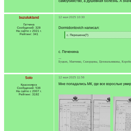
самоубийство, а душевная болезнь. А значи
buzulukland
12 мая 2025 10:30
Гатчина
Dormidontovich написал:
Сообщений: 328
На сайте с 2021 г.
Рейтинг: 341
[
с. Перешена(?)
q
[
]
/
q
]
с. Печенина
---
Буцких, Манченко, Скворцовы, Целовальниковы, Короб
Solo
12 мая 2025 11:56
Мне попадались МК, где все взрослые умир
Красноярск
Сообщений: 536
На сайте с 2007 г.
Рейтинг: 3192