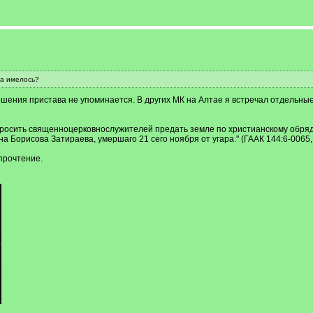
ла имелось?
решения пристава не упоминается. В других МК на Алтае я встречал отдельные
осить священноцерковнослужителей предать земле по христианскому обряду т
а Борисова Затираева, умершаго 21 сего ноября от угара." (ГААК 144:6-0065, 
прочтение.