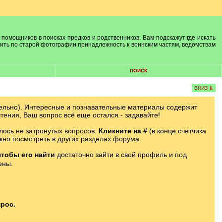
 помощников в поисках предков и родственников. Вам подскажут где искать
лить по старой фотографии принадлежность к воинским частям, ведомствам
ПОИСК
ВНИЗ ⇊
ельно). Интересные и познавательные материалы содержит
тения, Ваш вопрос всё еще остался - задавайте!
лось не затронутых вопросов.
Кликните на #
(в конце счетчика
жно посмотреть в других разделах форума.
чтобы его найти
достаточно зайти в свой профиль и под
ены.
рос.