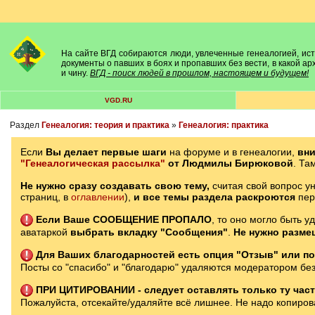
На сайте ВГД собираются люди, увлеченные генеалогией, исто
документы о павших в боях и пропавших без вести, в какой а
и чину.
ВГД - поиск людей в прошлом, настоящем и будущем!
VGD.RU
Раздел
Генеалогия: теория и практика
»
Генеалогия: практика
Если
Вы делает первые шаги
на форуме и в генеалогии,
вн
"Генеалогическая рассылка"
от Людмилы Бирюковой
. Та
Не нужно сразу создавать свою тему,
считая свой вопрос ун
страниц, в
оглавлении
),
и все темы раздела раскроются
пе
Если Ваше СООБЩЕНИЕ ПРОПАЛО
, то оно могло быть у
аватаркой
выбрать вкладку "Сообщения"
.
Не нужно разме
Для Ваших благодарностей есть опция "Отзыв" или по
Посты со "спасибо" и "благодарю" удаляются модератором без
ПРИ ЦИТИРОВАНИИ - следует оставлять только ту часть
Пожалуйста, отсекайте/удаляйте всё лишнее. Не надо копирова