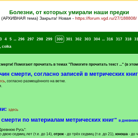
Болезни, от которых умирали наши предки
(АРХИВНАЯ тема) Закрыта! Новая -
https://forum.vgd.ru/27/188808/
3
4
5
...
296
297
298
299
300
301
302
303
304
...
316
317
318
3
,
coika
смерти! Помогают прочитать в темах "Помогите прочитать текст ..." (в это
 смерти, согласно записей в метрических книг
есь
, согласно размещённого на ветке.
.
ни:
здесь
 смерти по материалам метрических книг"
в дневнике
Древнюю Русь":
о двою седмиц лет (т.е. до 14),
отрок
- до трёх седмиц (т.е. до 21),
юноша
- до 