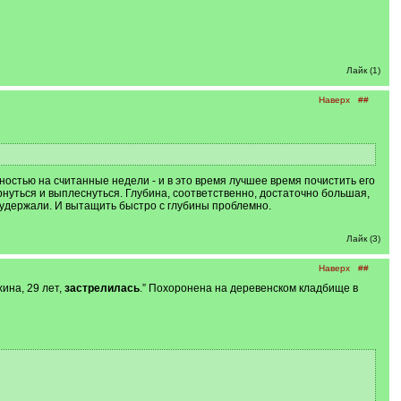
Лайк (1)
Наверх
##
ностью на считанные недели - и в это время лучшее время почистить его
нуться и выплеснуться. Глубина, соответственно, достаточно большая,
е удержали. И вытащить быстро с глубины проблемно.
Лайк (3)
Наверх
##
ина, 29 лет,
застрелилась
.” Похоронена на деревенском кладбище в