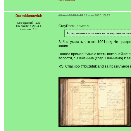
Dormidontovich
12 мая 2025 1:35
12 мая 2025 15:17
Сообщений: 139
GrayRam написал:
На сайте с 2024 г.
Рейтинг: 165
[
А разрешение пристава на захоронение те
q
[
]
/
Забыл указать, что это 1901 год. Нет, раз
q
копия.
]
Нашёл пример: "Имею честь покорнейше пр
волости, с. Печенина (совр. Печинено) Иван
P.S. Спасибо @buzulukland за правильное 