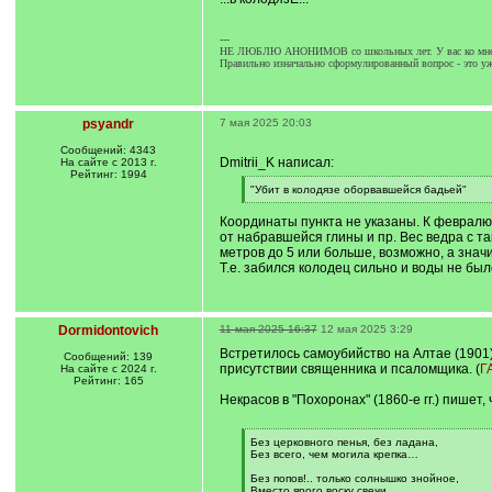
---
НЕ ЛЮБЛЮ АНОНИМОВ со школьных лет. У вас ко мне в
Правильно изначально сформулированный вопрос - это уже
psyandr
7 мая 2025 20:03
Сообщений: 4343
Dmitrii_K написал:
На сайте с 2013 г.
Рейтинг: 1994
[
"Убит в колодязе оборвавшейся бадьей"
q
[
]
/
Координаты пункта не указаны. К февралю 
q
от набравшейся глины и пр. Вес ведра с т
]
метров до 5 или больше, возможно, а значи
Т.е. забился колодец сильно и воды не был
Dormidontovich
11 мая 2025 16:37
12 мая 2025 3:29
Встретилось самоубийство на Алтае (1901
Сообщений: 139
присутствии священника и псаломщика. (
Г
На сайте с 2024 г.
Рейтинг: 165
Некрасов в "Похоронах" (1860-е гг.) пишет,
[
Без церковного пенья, без ладана,
q
Без всего, чем могила крепка…
]
Без попов!.. только солнышко знойное,
Вместо ярого воску свечи