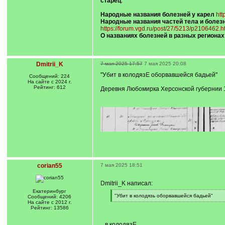
старец
.
Народные названия болезней у карел
htt
Народные названия частей тела и болез
https://forum.vgd.ru/post/27/5213/p2106462
О названиях болезней в разных регионах
Dmitrii_K
7 мая 2025 17:57
7 мая 2025 20:08
"Убит в колодязЕ оборвавшейся бадьей"
Сообщений: 224
На сайте с 2024 г.
Рейтинг: 612
Деревня Любомирка Херсонской губернии 
corian55
7 мая 2025 18:51
Dmitrii_K написал:
Екатеринбург
[
"Убит в колодязь оборвавшейся бадьей"
Сообщений: 4206
q
[
На сайте с 2012 г.
]
/
Рейтинг: 13586
q
]
...в колодязЕ...