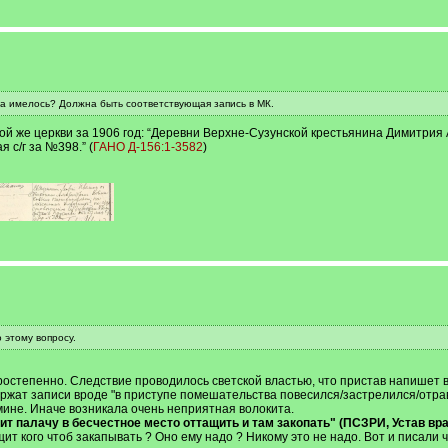
а имелось? Должна быть соответствующая запись в МК.
ой же церкви за 1906 год: “Деревни Верхне-Сузунской крестьянина Димитрия 
 с/г за №398.” (
ГАНО Д-156:1-3582
)
 этому вопросу.
остепенно. Следствие проводилось светской властью, что пристав напишет в
ржат записи вроде "в приступе помешательства повесился/застрелился/отрав
мине. Иначе возникала очень неприятная волокита.
палачу в бесчестное место оттащить и там закопать" (ПСЗРИ, Устав врач
щит кого чтоб закапывать ? Оно ему надо ? Никому это не надо. Вот и писали