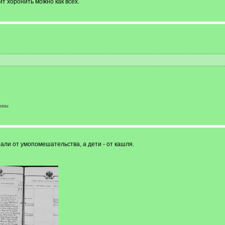
т хоронить можно как всех.
кины
али от умопомешательства, а дети - от кашля.