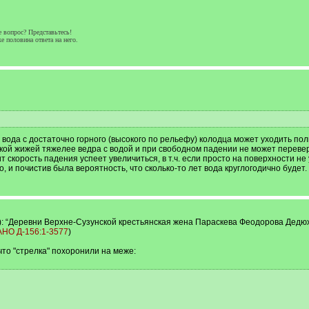
опрос? Представьтесь!
 половина ответа на него.
вода с достаточно горного (высокого по рельефу) колодца может уходить пол
акой жижей тяжелее ведра с водой и при свободном падении не может перевер
т скорость падения успеет увеличиться, в т.ч. если просто на поверхности н
о, и почистив была вероятность, что сколько-то лет вода круглогодично будет.
): “Деревни Верхне-Сузунской крестьянская жена Параскева Феодорова Дедюх
АНО Д-156:1-3577
)
 что "стрелка" похоронили на меже: