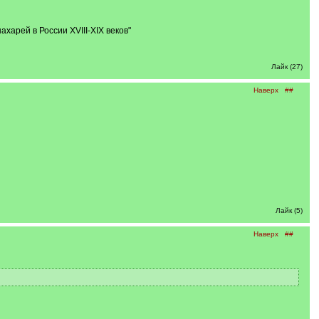
харей в России XVIII-XIX веков"
Лайк (27)
Наверх
##
Лайк (5)
Наверх
##