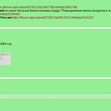
ps://forum.vgd.ru/post/27/5213/p1862768.htm#pp1862768
ней
из книги Натальи Валентиновны Будур "Повседневная жизнь колдунов и зна
.htm#pp2106462
 России:
https://forum.vgd.ru/post/27/5213/p4014222.htm#pp4014222
1884 год