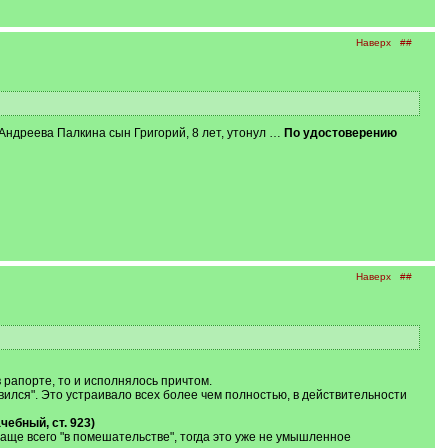
Наверх
##
Андреева Палкина сын Григорий, 8 лет, утонул …
По удостоверению
Наверх
##
 рапорте, то и исполнялось причтом.
ился". Это устраивало всех более чем полностью, в действительности
ебный, ст. 923)
 чаще всего "в помешательстве", тогда это уже не умышленное