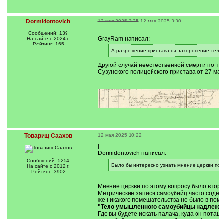
Dormidontovich
12 мая 2025 3:25
12 мая 2025 3:30
Сообщений: 139
GrayRam написал:
На сайте с 2024 г.
Рейтинг: 165
[
А разрешение пристава на захоронение тел
q
[
]
/
Другой случай неестественной смерти по т
q
Сузунского полицейского пристава от 27 мая
]
Товарищ Саахов
12 мая 2025 10:22
[
Dormidontovich написал:
Сообщений: 5254
[
Было бы интересно узнать мнение церкви по
На сайте с 2012 г.
q
[
Рейтинг: 3902
]
/
q
Мнение церкви по этому вопросу было втор
]
Метрические записи самоубийц часто соде
же никакого помешательства не было в по
"Тело умышленного самоубийцы надлежит 
Где вы будете искать палача, куда он пота