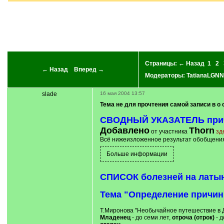
Страницы:
← Назад
1
2
← Назад
Вперед →
Модераторы:
TatianaLGNN
slade
16 мая 2004 13:57
Тема не для прочтения самой записи в о 
СВОДНЫЙ УКАЗАТЕЛЬ причин
Добавлено
Thorn
от участника
зд
Всё нижеизложенное результат обобщения
СПИСОК болезней на латы
Тема "Определение причин
Т.Миронова "Необычайное путешествие в 
Младенец
- до семи лет,
отроча (отрок)
- д