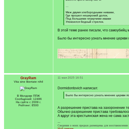
…
Меж двумя хлебородными нивами,
Где прошел неширокий долок,
Под большими плакучими ивами
Упокоился бедный стрелок.
[
/
В этой теме ранее писали, что самоубийц
q
]
Было бы интересно узнать мнение церкви п
GrayRam
11 мая 2025 16:51
Vita sine libertate nihil
Dormidontovich написал:
[
Было бы интересно узнать мнение церкви по
В Молдове ППЖ
q
[
Сообщений: 12486
]
/
На сайте с 2009 г.
q
Рейтинг: 8500
А разрешение пристава на захоронение те
]
Обычно разрешение пристава требовалось 
А вдруг эта крестьянская жена не сама за
---
Сведения о моих предках размещены для восстановления 
Мой дневник