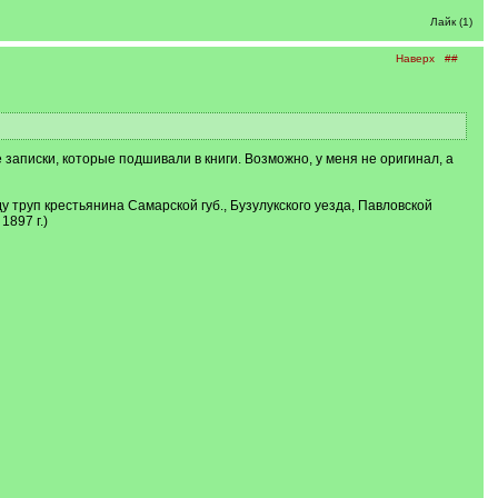
Лайк (1)
Наверх
##
 записки, которые подшивали в книги. Возможно, у меня не оригинал, а
руп крестьянина Самарской губ., Бузулукского уезда, Павловской
1897 г.)