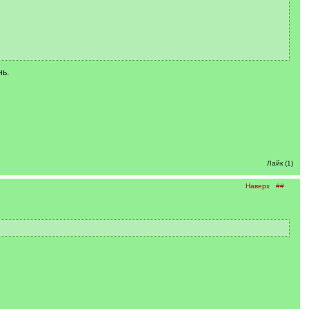
нь.
Лайк (1)
Наверх
##