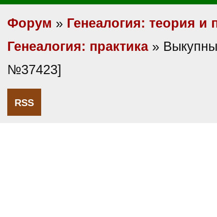
Форум
»
Генеалогия: теория и 
Генеалогия: практика
» Выкупны
№37423]
RSS