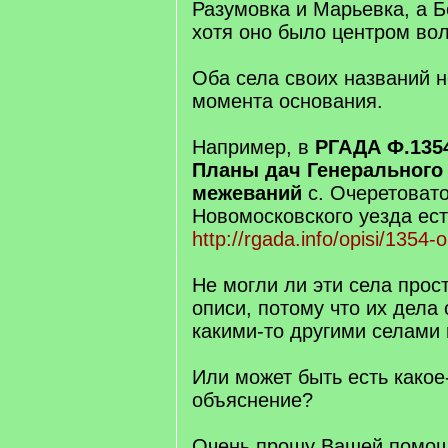
Разумовка и Марьевка, а Бе
хотя оно было центром вол
Оба села своих названий н
момента основания.
Например, в
РГАДА Ф.1354,
Планы дач Генерального
межеваний
с. Очеретовато
Новомосковского уезда ест
http://rgada.info/opisi/1354-
Не могли ли эти села прост
описи, потому что их дела
какими-то другими селами
Или может быть есть какое
объяснение?
Очень прошу Вашей помощи