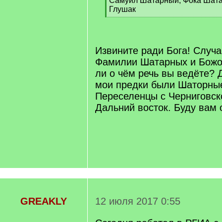
Самуил Шатарный, Фока Шата
Глушак
[
/
q
]
Извините ради Бога! Случа
Фамилии Шатарных и Божо
ли о чём речь вы ведёте? Д
мои предки были Шаторные
Переселенцы с Черниговск
Дальний восток. Буду вам 
GREAKLY
12 июля 2017 0:55