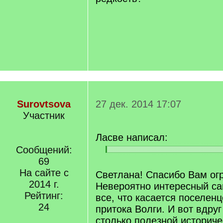
Surovtsova
27 дек. 2014 17:07
Участник
Ласве написал:
Сообщений:
[
[
69
q
/
]
На сайте с
q
Светлана! Спасибо Вам ог
]
2014 г.
Невероятно интересный са
Рейтинг:
все, что касается поселенц
24
притока Волги. И вот вдру
столько полезной историче