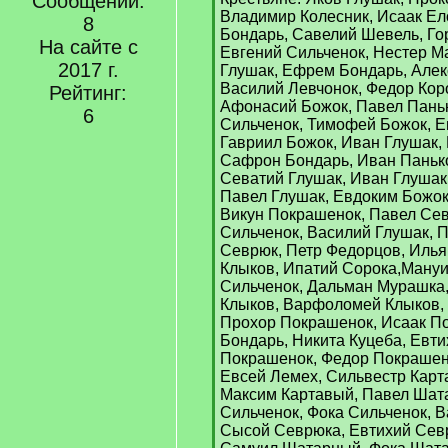
Сообщений:
Владимир Колесник, Исаак Ел
8
Бондарь, Савелий Шевель, Го
На сайте с
Евгений Сильченок, Нестер М
2017 г.
Глушак, Ефрем Бондарь, Алек
Василий Левчонок, Федор Коро
Рейтинг:
Афонасий Божок, Павел Паньк
6
Сильченок, Тимофей Божок, Е
Гавриил Божок, Иван Глушак, 
Сафрон Бондарь, Иван Панько
Севатий Глушак, Иван Глушак
Павел Глушак, Евдоким Божок
Викун Покрашенок, Павел Сев
Сильченок, Василий Глушак, П
Севрюк, Петр Федорцов, Илья
Клыков, Ипатий Сорока,Мануи
Сильченок, Дальман Мурашка
Клыков, Варфоломей Клыков, 
Прохор Покрашенок, Исаак П
Бондарь, Никита Куцеба, Евти
Покрашенок, Федор Покрашен
Евсей Лемех, Сильвестр Карт
Максим Картавый, Павел Шат
Сильченок, Фока Сильченок, В
Сысой Севрюка, Евтихий Севр