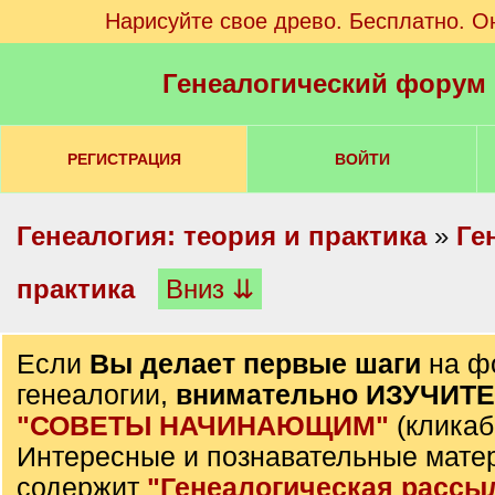
Нарисуйте свое древо. Бесплатно. О
Генеалогический форум
РЕГИСТРАЦИЯ
ВОЙТИ
Генеалогия: теория и практика
»
Ге
практика
Вниз ⇊
Если
Вы делает первые шаги
на ф
генеалогии,
внимательно ИЗУЧИТ
"СОВЕТЫ НАЧИНАЮЩИМ"
(кликаб
Интересные и познавательные мате
содержит
"Генеалогическая рассы