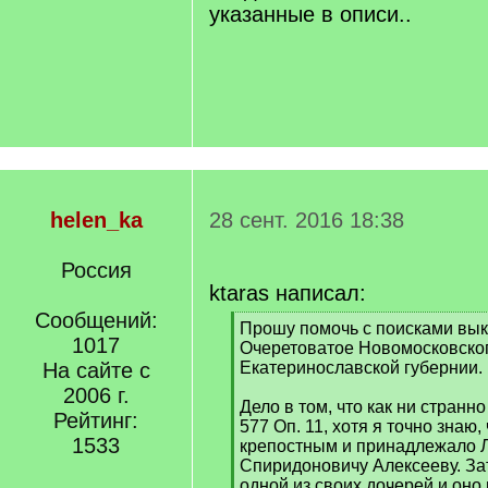
указанные в описи..
helen_ka
28 сент. 2016 18:38
Россия
ktaras написал:
Сообщений:
[
Прошу помочь с поисками выку
1017
q
Очеретоватое Новомосковског
]
На сайте с
Екатеринославской губернии.
2006 г.
Дело в том, что как ни странно
Рейтинг:
577 Оп. 11, хотя я точно знаю,
1533
крепостным и принадлежало 
Спиридоновичу Алексееву. За
одной из своих дочерей и оно 