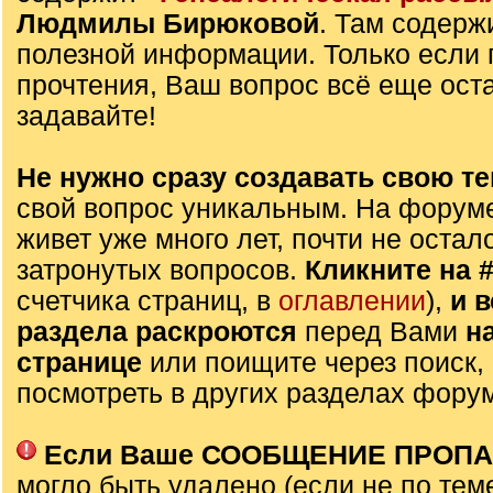
Людмилы Бирюковой
. Там содерж
полезной информации. Только если 
прочтения, Ваш вопрос всё еще оста
задавайте!
Не нужно сразу создавать свою те
свой вопрос уникальным. На форуме
живет уже много лет, почти не остал
затронутых вопросов.
Кликните на 
счетчика страниц, в
оглавлении
),
и 
раздела раскроются
перед Вами
н
странице
или поищите через поиск,
посмотреть в других разделах фору
Если Ваше СООБЩЕНИЕ ПРОП
могло быть удалено (если не по тем