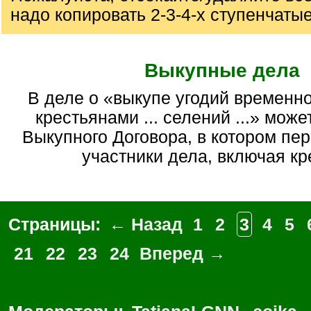
надо копировать 2-3-4-х ступенчаты
Выкупные дела
в деле о «выкупе угодий временно обязанными
крестьянами ... селений ...» може
Выкупного Договора, в котором пе
участники дела, включая кр
Страницы:
← Назад
1
2
3
4
5
21
22
23
24
Вперед →