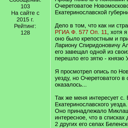
Очеретоватое Новомосковс
103
Екатеринославской губерн
На сайте с
2015 г.
Дело в том, что как ни стра
Рейтинг:
РГИА Ф. 577 Оп. 11
, хотя 
128
оно было крепостным и п
Лариону Спиридоновичу Ал
его завещал одной из свои
перешло его зятю - князю 
Я просмотрел опись по Но
уезду, но Очеретоватого в 
оказалось...
Так же меня интересует с.
Екатеринославского уезда.
Оно принадлежало Миклаш
интересное, что в списках 
2 других его селах Беленск