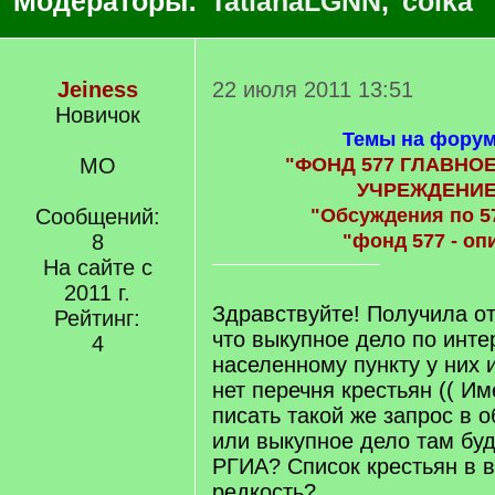
Модераторы:
TatianaLGNN
,
coika
Jeiness
22 июля 2011 13:51
Новичок
Темы на форум
МО
"ФОНД 577 ГЛАВНО
УЧРЕЖДЕНИЕ
Сообщений:
"Обсуждения по 5
8
"фонд 577 - оп
На сайте с
2011 г.
Здравствуйте! Получила от
Рейтинг:
что выкупное дело по инт
4
населенному пункту у них 
нет перечня крестьян (( И
писать такой же запрос в 
или выкупное дело там буде
РГИА? Список крестьян в 
редкость?