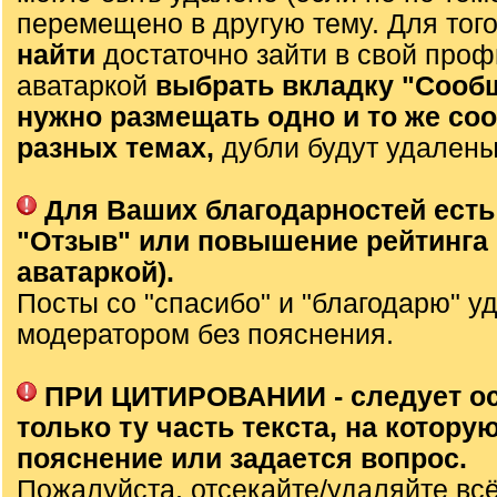
перемещено в другую тему. Для тог
найти
достаточно зайти в свой проф
аватаркой
выбрать вкладку "Сооб
нужно размещать одно и то же со
разных темах,
дубли будут удалены
Для Ваших благодарностей есть
"Отзыв" или повышение рейтинга 
аватаркой).
Посты со "спасибо" и "благодарю" у
модератором без пояснения.
ПРИ ЦИТИРОВАНИИ - следует о
только ту часть текста, на которую
пояснение или задается вопрос.
Пожалуйста, отсекайте/удаляйте вс