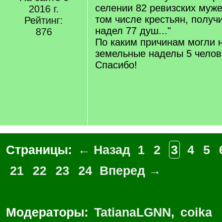
селении 82 ревизских муже
2016 г.
том числе крестьян, полу
Рейтинг:
надел 77 душ..."
876
По каким причинам могли 
земельные наделы 5 челов
Спасибо!
Страницы:
← Назад
1
2
3
4
5
21
22
23
24
Вперед →
Модераторы:
TatianaLGNN
,
coika