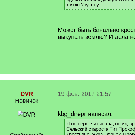
князю Урусову.
[
/
q
]
Может быть банально крес
выкупать землю? И дела не
DVR
19 фев. 2017 21:57
Новичок
kbg_dnepr написал:
[
Я не пересчитывала, но их, вр
q
Сельский староста Тит Проко
]
Крестьяне: Яков Глушак, Про