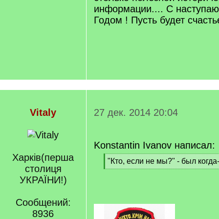
информации.... С наступ
Годом ! Пусть будет счасть
Vitaly
27 дек. 2014 20:04
Konstantin Ivanov написал:
Харкiв(перша
[
"Кто, если не мы?" - был когда-
столиця
q
[
]
УКРАЇНИ!)
/
q
]
Сообщений:
8936