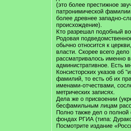
(это более престижное зву
патронимической фамилии,
более древнее западно-сл
происхождение).
Кто разрешал подобный в
Родовая подведомственнос
обычно относится к церкви,
власти. Скорее всего дело
рассматривалось именно в
административное. Есть м
Консисторских указов об "
фамилий, то есть об их пр
именами-отчествами, сосло
метрических записях.
Дела же о присвоении (ук
бесфамильным лицам расс
Полно также дел о полной
фондах РГИА (типа: Дурако
Посмотрите издание «Росси