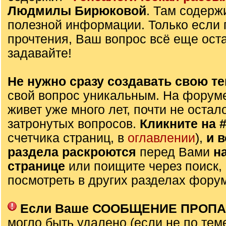
Людмилы Бирюковой
. Там содерж
полезной информации. Только если 
прочтения, Ваш вопрос всё еще оста
задавайте!
Не нужно сразу создавать свою те
свой вопрос уникальным. На форуме
живет уже много лет, почти не остал
затронутых вопросов.
Кликните на 
счетчика страниц, в
оглавлении
),
и 
раздела раскроются
перед Вами
н
странице
или поищите через поиск,
посмотреть в других разделах фору
Если Ваше СООБЩЕНИЕ ПРОП
могло быть удалено (если не по тем