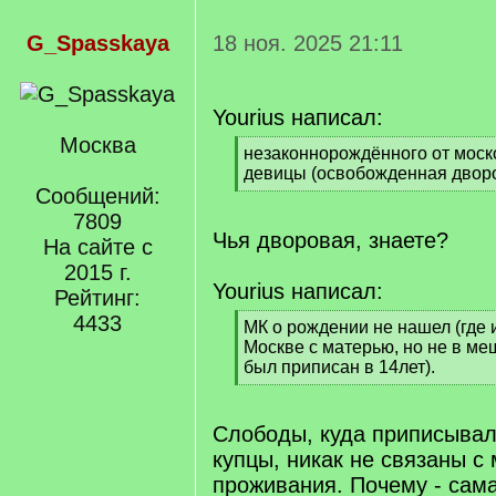
G_Spasskaya
18 ноя. 2025 21:11
Yourius написал:
Москва
[
незаконнорождённого от мос
q
девицы (освобожденная дворо
]
Сообщений:
[
/
7809
q
Чья дворовая, знаете?
На сайте с
]
2015 г.
Yourius написал:
Рейтинг:
4433
[
МК о рождении не нашел (где и
q
Москве с матерью, но не в ме
]
был приписан в 14лет).
[
/
q
Слободы, куда приписыва
]
купцы, никак не связаны с
проживания. Почему - сама