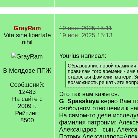
GrayRam
19 ноя. 2025 15:11
Vita sine libertate
19 ноя. 2025 15:13
nihil
Yourius написал:
[
Образование новой фамилии н
В Молдове ППЖ
q
правилам того времени - имя
]
отцовская фамилия матери. З
возможность решать эти вопр
Сообщений:
[
12483
Это так вам кажется.
/
На сайте с
q
G_Spasskaya
верно Вам п
]
2009 г.
свободном отношении к н
Рейтинг:
На самом-то деле исследу
8500
фамилия патроним: Алекса
Александров - сын, Алекса
Потому Александров=Алек