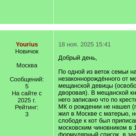
Yourius
18 ноя. 2025 15:41
Новичок
Добрый день,
Москва
По одной из веток семьи 
незаконнорождённого от м
Сообщений:
мещанской девицы (освоб
5
дворовая). В мещанской кн
На сайте с
него записано что по крес
2025 г.
МК о рождении не нашел (г
Рейтинг:
жил в Москве с матерью, 
3
слободе к кот был приписа
московским чиновником в 1
формулярный список, в за