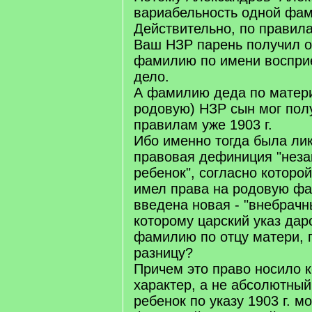
вариабельность одной фам
Действительно, по правил
Ваш НЗР парень получил о
фамилию по имени воспри
дело.
А фамилию деда по матер
родовую) НЗР сын мог полу
правилам уже 1903 г.
Ибо именно тогда была ли
правовая дефиниция "нез
ребенок", согласно которой
имел права на родовую ф
введена новая - "внебрачн
которому царский указ дар
фамилию по отцу матери, 
разницу?
Причем это право носило 
характер, а не абсолютный
ребенок по указу 1903 г. м