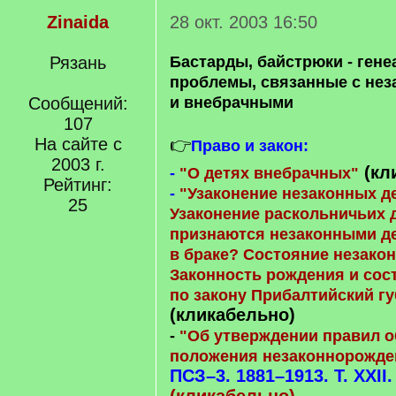
Zinaida
28 окт. 2003 16:50
Рязань
Бастарды, байстрюки - гене
проблемы, связанные с не
Сообщений:
и внебрачными
107
На сайте с
👉
Право и закон:
2003 г.
(кл
-
"О детях внебрачных"
Рейтинг:
-
"Узаконение незаконных де
25
Узаконение раскольничьих д
признаются незаконными д
в браке? Состояние незакон
Законность рождения и сос
по закону Прибалтийский гу
(кликабельно)
-
"Об утверждении правил 
положения незаконнорожден
ПСЗ–3. 1881–1913. Т. XXII