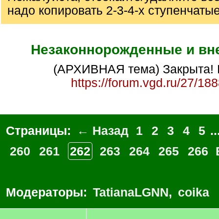
надо копировать 2-3-4-х ступенчаты
Незаконнорожденные и вн
(АРХИВНАЯ тема) Закрыта! 
https://forum.vgd.ru/27/18
Страницы:
← Назад
1
2
3
4
5
..
260
261
262
263
264
265
266
Модераторы:
TatianaLGNN
,
coika