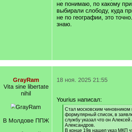
не понимаю, по какому при
выбирали слободу, куда п
не по географии, это точно.
знаю.
GrayRam
18 ноя. 2025 21:55
Vita sine libertate
nihil
Yourius написал:
[
Стал московским чиновником в
q
формулярный список, в заявл
]
В Молдове ППЖ
службу указал что он Алексей
Александров.
В конце 19в нашел указ МКП что