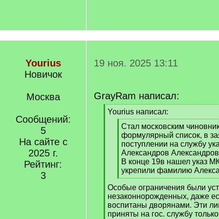
Yourius
19 ноя. 2025 13:11
Новичок
GrayRam написал:
Москва
[
Yourius написал:
Сообщений:
q
[
Стал московским чиновник
]
5
q
формулярный список, в за
На сайте с
]
поступлении на службу ука
2025 г.
Александров Александров
В конце 19в нашел указ МКП
Рейтинг:
укрепили фамилию Алекса
3
[
Особые ограничения были ус
/
незаконнорожденных, даже ес
q
воспитаны дворянами. Эти ли
]
приняты на гос. службу тольк