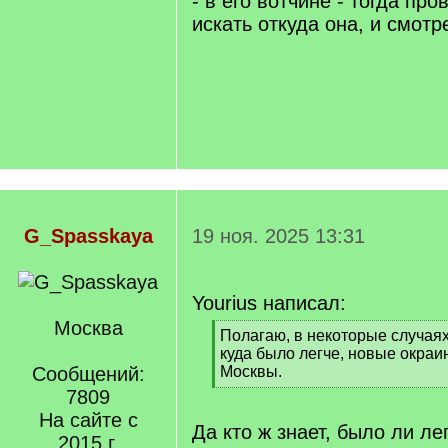
- в его вотчине - тогда про
искать откуда она, и смотр
G_Spasskaya
19 ноя. 2025 13:31
Yourius написал:
Москва
[
Полагаю, в некоторые случая
q
куда было легче, новые окраи
]
Сообщений:
Москвы.
[
7809
/
На сайте с
q
Да кто ж знает, было ли ле
2015 г.
]