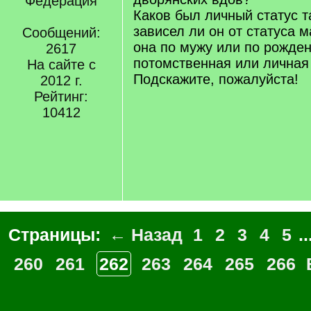
Федерация
Каков был личный статус т
зависел ли он от статуса м
Сообщений:
она по мужу или по рожде
2617
потомственная или личная 
На сайте с
Подскажите, пожалуйста!
2012 г.
Рейтинг:
10412
Страницы:
← Назад
1
2
3
4
5
..
260
261
262
263
264
265
266