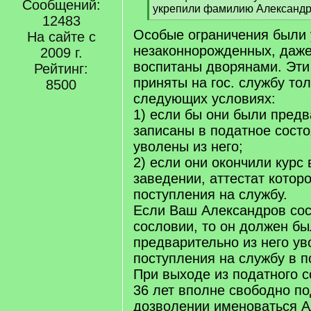
Сообщений:
укрепили фамилию Александр
12483
[
Особые ограничения были
/
На сайте с
q
незаконнорожденных, даже
2009 г.
]
воспитаны дворянами. Эти
Рейтинг:
приняты на гос. службу то
8500
следующих условиях:
1) если бы они были пред
записаны в податное состо
уволены из него;
2) если они окончили курс
заведении, аттестат которо
поступления на службу.
Если Ваш Александров со
сословии, то он должен бы
предварительно из него ув
поступления на службу в 
При выходе из податного с
36 лет вполне свободно п
дозволении именоваться 