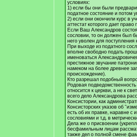
условиях:
1) если бы они были предвар
податное состояние и потом у
2) если они окончили курс в у
аттестат которого дает право 
Если Ваш Александров состо
сословии, то он должен был б
него уволен для поступления 
При выходе из податного сосл
вполне свободно подать прош
именоваться Александровичем
престижное звучание патрони
намеком на более древнее за
происхождение).
Кто разрешал подобный вопр
Родовая подведомственность 
относится к церкви, а не к све
всего дело Александрова рас
Консистории, как администрат
Консисторских указов об "изм
есть об их правке, наравне с
сословиями и т.д. в метрическ
Дела же о присвоении (укреп
бесфамильным лицам рассмат
также дел о полной смене фа