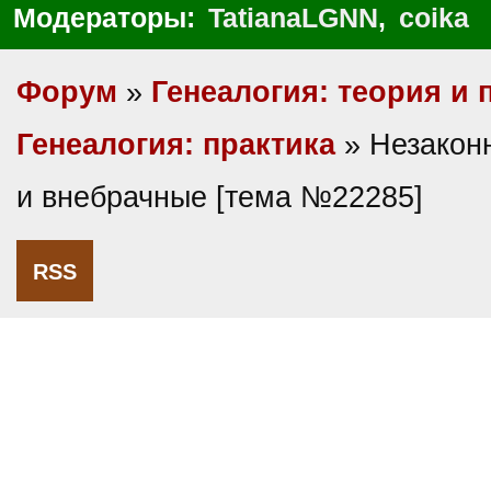
Модераторы:
TatianaLGNN
,
coika
Форум
»
Генеалогия: теория и 
Генеалогия: практика
» Незакон
и внебрачные [тема №22285]
RSS