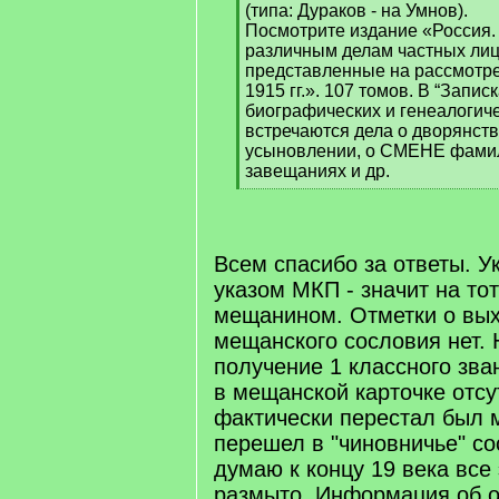
(типа: Дураков - на Умнов).
Посмотрите издание «Россия. 
различным делам частных лиц
представленные на рассмотре
1915 гг.». 107 томов. В “Запи
биографических и генеалогиче
встречаются дела о дворянств
усыновлении, о СМЕНЕ фамил
завещаниях и др.
[
/
q
]
Всем спасибо за ответы. 
указом МКП - значит на то
мещанином. Отметки о вых
мещанского сословия нет. 
получение 1 классного зва
в мещанской карточке отсу
фактически перестал был
перешел в "чиновничье" со
думаю к концу 19 века все 
размыто. Информация об 