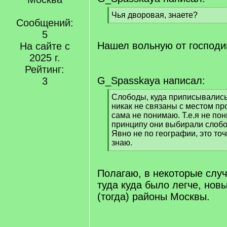
[
Чья дворовая, знаете?
Сообщений:
q
[
]
5
/
q
Нашел вольную от господи
На сайте с
]
2025 г.
Рейтинг:
G_Spasskaya написал:
3
[
Слободы, куда приписывались
q
никак не связаны с местом пр
]
сама не понимаю. Т.е.я не по
принципу они выбирали слобо
Явно не по географии, это точн
знаю.
[
/
q
Полагаю, в некоторые слу
]
туда куда было легче, нов
(тогда) районы Москвы.