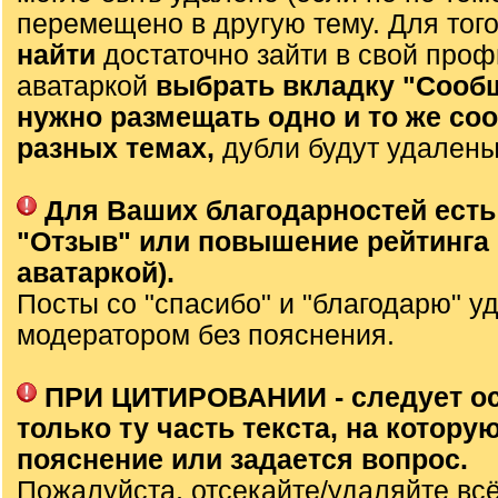
перемещено в другую тему. Для тог
найти
достаточно зайти в свой проф
аватаркой
выбрать вкладку "Сооб
нужно размещать одно и то же со
разных темах,
дубли будут удалены
Для Ваших благодарностей есть
"Отзыв" или повышение рейтинга 
аватаркой).
Посты со "спасибо" и "благодарю" у
модератором без пояснения.
ПРИ ЦИТИРОВАНИИ - следует о
только ту часть текста, на которую
пояснение или задается вопрос.
Пожалуйста, отсекайте/удаляйте вс