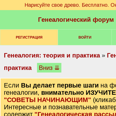
Нарисуйте свое древо. Бесплатно. О
Генеалогический форум
РЕГИСТРАЦИЯ
ВОЙТИ
Генеалогия: теория и практика
»
Ге
практика
Вниз ⇊
Если
Вы делает первые шаги
на ф
генеалогии,
внимательно ИЗУЧИТ
"СОВЕТЫ НАЧИНАЮЩИМ"
(кликаб
Интересные и познавательные мате
содержит
"Генеалогическая рассы