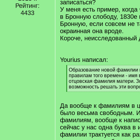
записаться?
Рейтинг:
У меня есть пример, когда
4433
в Бронную слободу, 1830е 
Бронную, если совсем не 
окраинная она вроде.
Короче, неисследованный 
Yourius написал:
[
Образование новой фамилии н
q
правилам того времени - имя
]
отцовская фамилия матери. З
возможность решать эти вопр
[
/
q
Да вообще к фамилиям в 
]
было весьма свободным. И
фамилиям, вообще к напис
сейчас у нас одна буква в
фамилии трактуется как ра