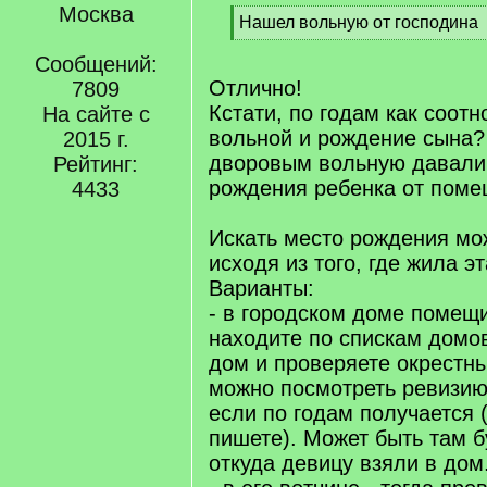
Москва
[
Нашел вольную от господина
q
[
]
Сообщений:
/
q
Отлично!
7809
]
Кстати, по годам как соот
На сайте с
вольной и рождение сына?
2015 г.
дворовым вольную давали 
Рейтинг:
рождения ребенка от поме
4433
Искать место рождения мо
исходя из того, где жила э
Варианты:
- в городском доме помещи
находите по спискам домо
дом и проверяете окрестны
можно посмотреть ревизию
если по годам получается 
пишете). Может быть там б
откуда девицу взяли в дом