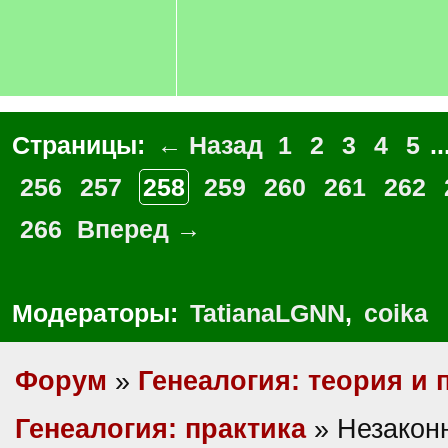
Страницы:
← Назад
1
2
3
4
5
..
256
257
258
259
260
261
262
266
Вперед →
Модераторы:
TatianaLGNN
,
coika
Форум
»
Генеалогия: теория и 
Генеалогия: практика
» Незакон