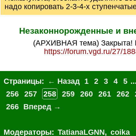
надо копировать 2-3-4-х ступенчаты
Незаконнорожденные и вн
(АРХИВНАЯ тема) Закрыта! 
https://forum.vgd.ru/27/18
Страницы:
← Назад
1
2
3
4
5
..
256
257
258
259
260
261
262
266
Вперед →
Модераторы:
TatianaLGNN
,
coika