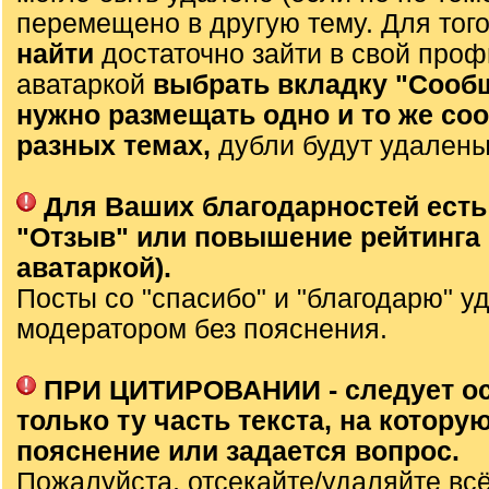
перемещено в другую тему. Для тог
найти
достаточно зайти в свой проф
аватаркой
выбрать вкладку "Сооб
нужно размещать одно и то же со
разных темах,
дубли будут удалены
Для Ваших благодарностей есть
"Отзыв" или повышение рейтинга 
аватаркой).
Посты со "спасибо" и "благодарю" у
модератором без пояснения.
ПРИ ЦИТИРОВАНИИ - следует о
только ту часть текста, на которую
пояснение или задается вопрос.
Пожалуйста, отсекайте/удаляйте вс