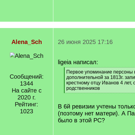
Alena_Sch
26 июня 2025 17:16
ligeia написал:
[
Первое упоминание персоны в
Сообщений:
q
дополнительной за 1813г. зап
]
1344
крестному отцу Иванов 4 лет, 
родственников
На сайте с
[
2020 г.
/
Рейтинг:
q
В 6й ревизии учтены толь
]
1023
(поэтому нет матери). А П
было в этой РС?