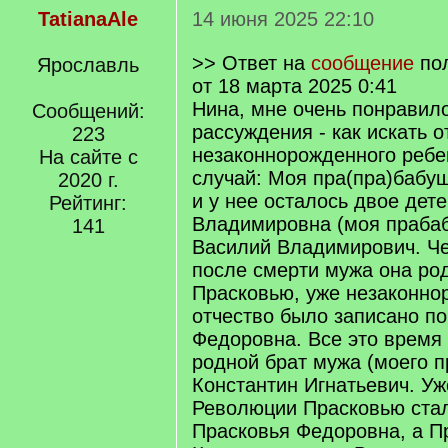
TatianaAle
14 июня 2025 22:10
>> Ответ на
сообщение
по
Ярославль
от 18 марта 2025 0:41
Нина, мне очень понравил
Сообщений:
рассуждения - как искать о
223
незаконнорожденного ребе
На сайте с
случай: Моя пра(пра)бабу
2020 г.
и у нее осталось двое дет
Рейтинг:
Владимировна (моя прабаб
141
Василий Владимирович. Че
после смерти мужа она ро
Прасковью, уже незаконн
отчество было записано по
Федоровна. Все это время
родной брат мужа (моего п
Константин Игнатьевич. Уж
Революции Прасковью стал
Прасковья Федоровна, а П