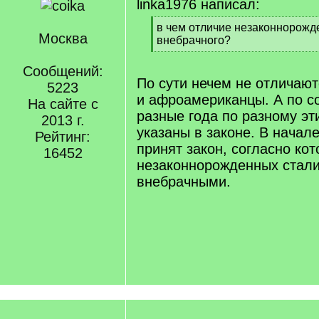
linka1976 написал:
[
в чем отличие незаконнорожд
Москва
q
внебрачного?
]
[
/
Сообщений:
q
По сути нечем не отличают
5223
]
и афроамериканцы. А по с
На сайте с
разные года по разному эт
2013 г.
указаны в законе. В начал
Рейтинг:
принят закон, согласно ко
16452
незаконнорожденных стал
внебрачными.