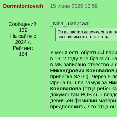
Dormidontovich
15 июня 2025 16:59
_Nina_ написал:
Сообщений:
139
[
Он вырастил девочку, она впо
На сайте с
q
воспринимать его как отца
]
2024 г.
[
/
Рейтинг:
q
У меня есть обратный вари
164
]
в 1912 году вне брака сын
в МК записано отчество и
Никандрович Коновалов
(
приписка ЗАГС). Через 6 ле
Ирина вышла замуж за
Ни
Коновалова
(отца ребёнка
документам ВОВ сын везде
девичьей фамилии матери
предположить, что отца он