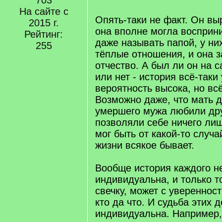
703
q
На сайте с
]
Опять-таки не факт. Он вы
2015 г.
она вполне могла восприни
Рейтинг:
даже называть папой, у ни
255
тёплые отношения, и она з
отчество. А был ли он на 
или нет - история всё-таки
вероятность высока, но всё
Возможно даже, что мать д
умершего мужа любили друг
позволяли себе ничего лиш
мог быть от какой-то случа
жизни всякое бывает.
Вообще история каждого н
индивидуальна, и только т
свечку, может с увереннос
кто да что. И судьба этих 
индивидуальна. Например,