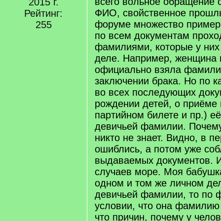
всего вольное обращение 
2015 г.
ФИО, свойственное прошл
Рейтинг:
форуме множество примеро
255
по всем документам прохо
фамилиями, которые у них
деле. Например, женщина
официально взяла фамили
заключении брака. Но по к
во всех последующих доку
рождении детей, о приёме 
партийном билете и пр.) е
девичьей фамилии. Почему
никто не знает. Видно, в п
ошиблись, а потом уже со
выдаваемых документов. 
случаев море. Моя бабушк
одном и том же личном дел
девичьей фамилии, то по 
условии, что она фамилию
что причин, почему у чело