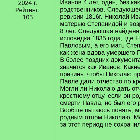
Иванов 4 лет, один, без ка
2024 г.
родственников. Следующее
Рейтинг:
ревизии 1816г. Николай Ив
105
матерью Степанидой и возр
8 лет. Следующая найденн
исповедка 1835 года, где 
Павловым, а его мать Сте
как жена вдова умершего 
В более поздних документ
значится как Иванов. Каки
причины чтобы Николаю пр
Павле дали отчество по кр
Могли ли Николаю дать от
крестному отцу, если он р
смерти Павла, но был его
Вообще пытаюсь понять, м
родным отцом Николаю. Ме
за этот период не сохрани