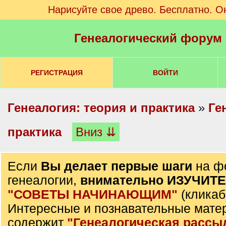
Нарисуйте свое древо. Бесплатно. О
Генеалогический форум
РЕГИСТРАЦИЯ
ВОЙТИ
Генеалогия: теория и практика
»
Ге
практика
Вниз ⇊
Если
Вы делает первые шаги
на ф
генеалогии,
внимательно ИЗУЧИТ
"СОВЕТЫ НАЧИНАЮЩИМ"
(кликаб
Интересные и познавательные мате
содержит
"Генеалогическая рассы