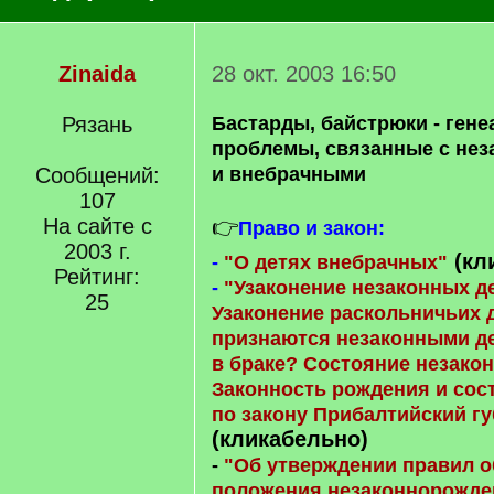
Zinaida
28 окт. 2003 16:50
Рязань
Бастарды, байстрюки - гене
проблемы, связанные с не
Сообщений:
и внебрачными
107
На сайте с
👉
Право и закон:
2003 г.
(кл
-
"О детях внебрачных"
Рейтинг:
-
"Узаконение незаконных де
25
Узаконение раскольничьих д
признаются незаконными д
в браке? Состояние незакон
Законность рождения и сос
по закону Прибалтийский гу
(кликабельно)
-
"Об утверждении правил 
положения незаконнорожден