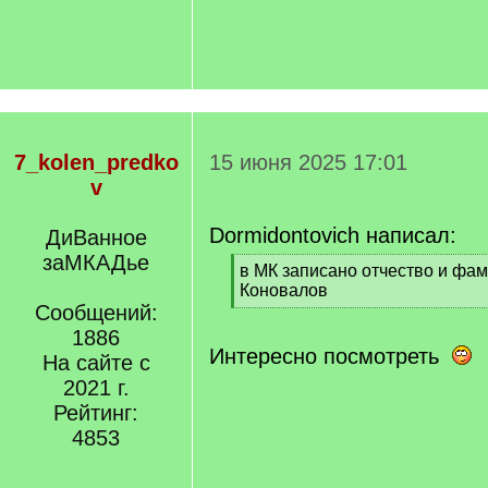
7_kolen_predko
15 июня 2025 17:01
v
Dormidontovich написал:
ДиВанное
заМКАДье
[
в МК записано отчество и фа
q
Коновалов
]
Сообщений:
[
/
1886
q
Интересно посмотреть
На сайте с
]
2021 г.
Рейтинг:
4853