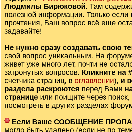
Людмилы Бирюковой
. Там содерж
полезной информации. Только если 
прочтения, Ваш вопрос всё еще оста
задавайте!
Не нужно сразу создавать свою те
свой вопрос уникальным. На форуме
живет уже много лет, почти не остал
затронутых вопросов.
Кликните на 
счетчика страниц, в
оглавлении
),
и 
раздела раскроются
перед Вами
н
странице
или поищите через поиск,
посмотреть в других разделах фору
Если Ваше СООБЩЕНИЕ ПРОП
могло быть удалено (если не по тем