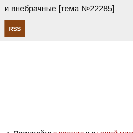
и внебрачные [тема №22285]
RSS