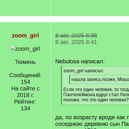
zoom_girl
8 авг. 2025 8:38
8 авг. 2025 8:41
Nebulosa написал:
Тюмень
[
zoom_girl написал:
Сообщений:
q
[
нашла запись позже, Мош
]
154
q
[
На сайте с
Если это один человек, то тогд
]
/
2018 г.
Пантелеймона вдруг стал Леон
q
похоже, что это один человек?
]
Рейтинг:
[
134
/
q
да, по возрасту вроде как п
]
соседнюю деревню сын Па