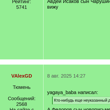
Авдей Исаков сын Чарушин
Рейтинг:
вижу
5741
VAlexGD
8 авг. 2025 14:27
Тюмень
yagaya_baba написал:
Сообщений:
[
Кто-нибудь еще неуказанный 
2568
q
[
А Федоров сын новописьм
]
На сайте с
/