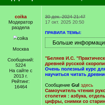
coika
30 дек. 2024 21:47
Модератор
17 окт. 2025 20:50
раздела
ПРАВИЛА ТЕМЫ:
Москва
"Беляев И.С. "Практичес
Сообщений:
древней русской скоропи
5224
Очень полезный курс д
На сайте с
научиться читать древни
2013 г.
Рейтинг:
Сообщение
Gul
здесь
16464
Самоучитель чтения руко
столетия : азбука, отдел
цифры, снимки со стари