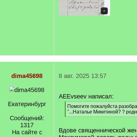
dima45698
8 авг. 2025 13:57
AEEvseev написал:
Екатеринбург
[
Помогите пожалуйста разобра
q
"...Наталье Микитиной? ? родно
]
Сообщений:
[
/
1317
q
Вдове священнической же
На сайте с
]