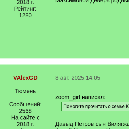
Максимовой деверь родны
2018 г.
Рейтинг:
1280
VAlexGD
8 авг. 2025 14:05
Тюмень
zoom_girl написал:
Сообщений:
[
Помогите прочитать о семье
2568
q
[
]
На сайте с
/
q
Давыд Петров сын Вилягжа
2018 г.
]