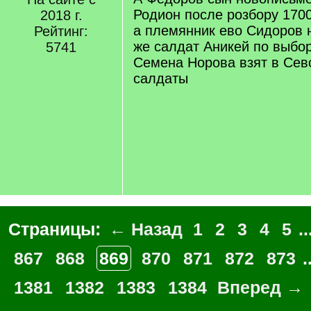
q
Родион после розбору 1700
2018 г.
]
а племянник ево Сидоров 
Рейтинг:
же салдат Аникей по выбо
5741
Семена Норова взят в Сев
салдаты
Страницы:
← Назад
1
2
3
4
5
..
867
868
869
870
871
872
873
.
1381
1382
1383
1384
Вперед →