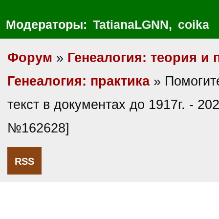
Модераторы:
TatianaLGNN
,
coika
Форум
»
Генеалогия: теория и 
Генеалогия: практика
» Помогите
текст в документах до 1917г. - 20
№162628]
RSS