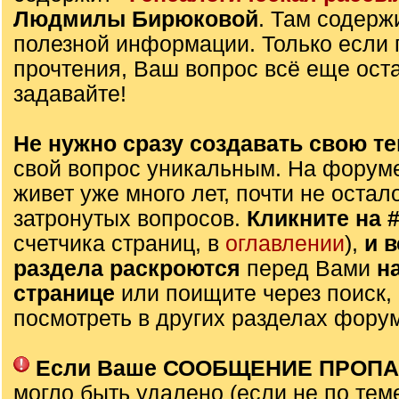
Людмилы Бирюковой
. Там содерж
полезной информации. Только если 
прочтения, Ваш вопрос всё еще оста
задавайте!
Не нужно сразу создавать свою те
свой вопрос уникальным. На форуме
живет уже много лет, почти не остал
затронутых вопросов.
Кликните на 
счетчика страниц, в
оглавлении
),
и 
раздела раскроются
перед Вами
н
странице
или поищите через поиск,
посмотреть в других разделах фору
Если Ваше СООБЩЕНИЕ ПРОП
могло быть удалено (если не по тем