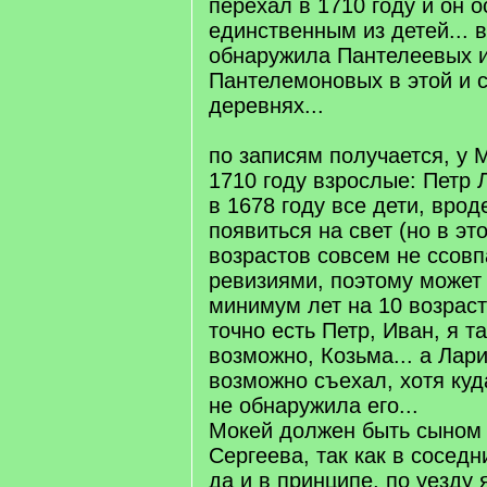
перехал в 1710 году и он о
единственным из детей... в
обнаружила Пантелеевых 
Пантелемоновых в этой и 
деревнях...
по записям получается, у 
1710 году взрослые: Петр Л
в 1678 году все дети, вро
появиться на свет (но в эт
возрастов совсем не ссовп
ревизиями, поэтому может 
минимум лет на 10 возраст
точно есть Петр, Иван, я т
возможно, Козьма... а Лар
возможно съехал, хотя куда
не обнаружила его...
Мокей должен быть сыном
Сергеева, так как в соседни
да и в принципе, по уезду 