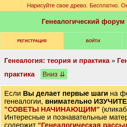
Нарисуйте свое древо. Бесплатно. О
Генеалогический форум
РЕГИСТРАЦИЯ
ВОЙТИ
Генеалогия: теория и практика
»
Ге
практика
Вниз ⇊
Если
Вы делает первые шаги
на ф
генеалогии,
внимательно ИЗУЧИТ
"СОВЕТЫ НАЧИНАЮЩИМ"
(кликаб
Интересные и познавательные мате
содержит
"Генеалогическая рассы