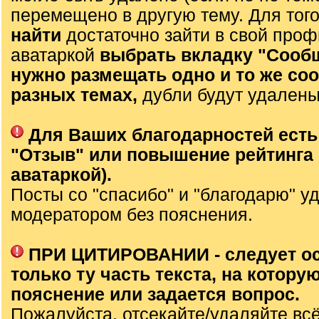
перемещено в другую тему. Для тог
найти
достаточно зайти в свой проф
аватаркой
выбрать вкладку "Сооб
нужно размещать одно и то же со
разных темах,
дубли будут удалены
Для Ваших благодарностей есть
"Отзыв" или повышение рейтинга 
аватаркой).
Посты со "спасибо" и "благодарю" у
модератором без пояснения.
ПРИ ЦИТИРОВАНИИ - следует о
только ту часть текста, на которую
пояснение или задается вопрос.
Пожалуйста, отсекайте/удаляйте вс