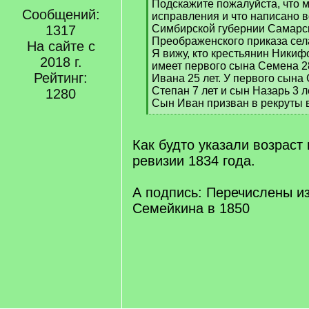
[
Подскажите пожалуйста, что м
Сообщений:
q
исправления и что написано 
]
1317
Симбирской губернии Самарск
Преображенского приказа сел
На сайте с
Я вижу, кто крестьянин Никифо
2018 г.
имеет первого сына Семена 28
Рейтинг:
Ивана 25 лет. У первого сына
Степан 7 лет и сын Назарь 3 ле
1280
Сын Иван призван в рекруты в
[
/
q
Как будто указали возраст
]
ревизии 1834 года.
А подпись: Перечислены и
Семейкина в 1850