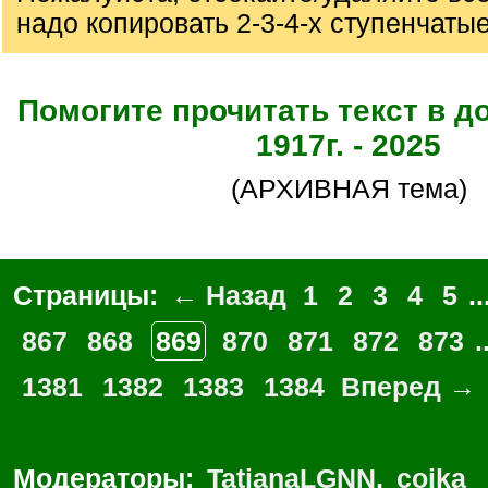
надо копировать 2-3-4-х ступенчаты
Помогите прочитать текст в д
1917г. - 2025
(АРХИВНАЯ тема)
Страницы:
← Назад
1
2
3
4
5
..
867
868
869
870
871
872
873
.
1381
1382
1383
1384
Вперед →
Модераторы:
TatianaLGNN
,
coika