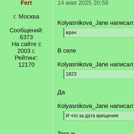
Fert
14 мая 2025 20:58
г. Москва
Kolyasnikova_Jane написал
Сообщений:
[
врач
6373
q
[
]
На сайте с
/
q
В селе
2003 г.
]
Рейтинг:
Kolyasnikova_Jane написал
12170
[
1823
q
[
]
/
q
Да
]
Kolyasnikova_Jane написал
[
И что за дата крещения
q
[
]
/
q
Того ж