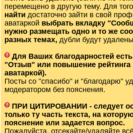
перемещено в другую тему. Для тог
найти
достаточно зайти в свой проф
аватаркой
выбрать вкладку "Сооб
нужно размещать одно и то же со
разных темах,
дубли будут удалены
Для Ваших благодарностей есть
"Отзыв" или повышение рейтинга 
аватаркой).
Посты со "спасибо" и "благодарю" у
модератором без пояснения.
ПРИ ЦИТИРОВАНИИ - следует о
только ту часть текста, на которую
пояснение или задается вопрос.
Пожалуйста, отсекайте/удаляйте вс