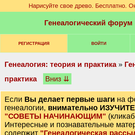
Нарисуйте свое древо. Бесплатно. О
Генеалогический форум
РЕГИСТРАЦИЯ
ВОЙТИ
Генеалогия: теория и практика
»
Ге
практика
Вниз ⇊
Если
Вы делает первые шаги
на ф
генеалогии,
внимательно ИЗУЧИТ
"СОВЕТЫ НАЧИНАЮЩИМ"
(кликаб
Интересные и познавательные мате
содержит
"Генеалогическая рассы