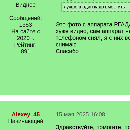
Видное
[
лучше в один кадр вместить
q
[
]
Сообщений:
/
q
Это фото с аппарата РГАДА
1353
]
хуже видно, сам аппарат н
На сайте с
телефоном снял, я с них в
2020 г.
снимаю
Рейтинг:
Спасибо
891
Alexey_45
15 мая 2025 16:08
Начинающий
Здравствуйте, помогите, п