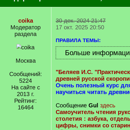
coika
30 дек. 2024 21:47
Модератор
17 окт. 2025 20:50
раздела
ПРАВИЛА ТЕМЫ:
Москва
"Беляев И.С. "Практичес
Сообщений:
древней русской скоропи
5224
Очень полезный курс д
На сайте с
научиться читать древни
2013 г.
Рейтинг:
Сообщение
Gul
здесь
16464
Самоучитель чтения руко
столетия : азбука, отдел
цифры, снимки со стари