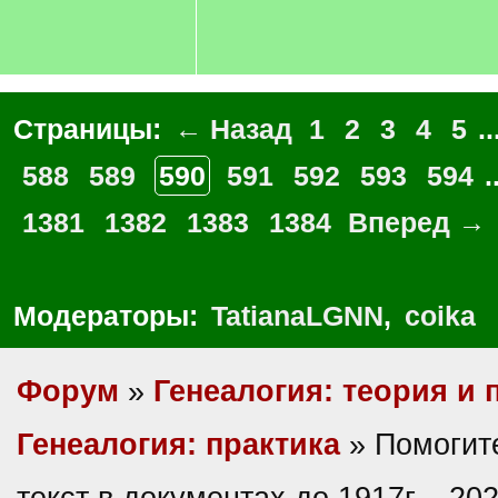
Страницы:
← Назад
1
2
3
4
5
..
588
589
590
591
592
593
594
.
1381
1382
1383
1384
Вперед →
Модераторы:
TatianaLGNN
,
coika
Форум
»
Генеалогия: теория и 
Генеалогия: практика
» Помогите