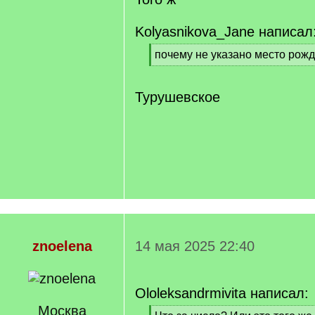
]
Kolyasnikova_Jane написал
[
почему не указано место рож
q
[
]
/
q
Турушевское
]
znoelena
14 мая 2025 22:40
Ololeksandrmivita написал:
Москва