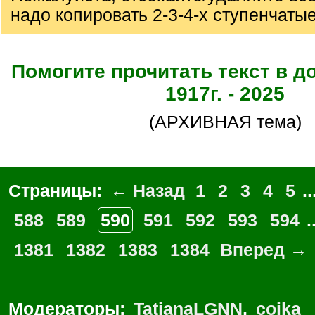
надо копировать 2-3-4-х ступенчаты
Помогите прочитать текст в д
1917г. - 2025
(АРХИВНАЯ тема)
Страницы:
← Назад
1
2
3
4
5
..
588
589
590
591
592
593
594
.
1381
1382
1383
1384
Вперед →
Модераторы:
TatianaLGNN
,
coika