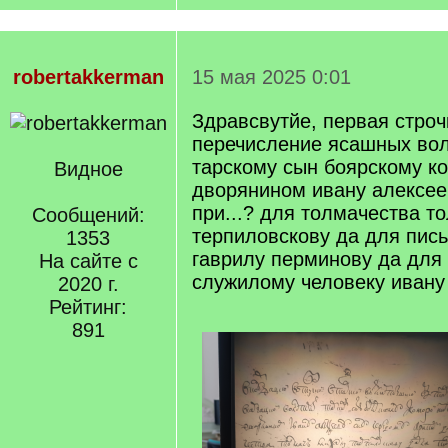
robertakkerman
15 мая 2025 0:01
Здравсвутйе, первая строч
перечисление ясашных вол
тарскому сын боярскому ко
Видное
дворянином ивану алексее
при...? для толмачества т
Сообщений:
терпиловскову да для пис
1353
гаврилу перминову да для
На сайте с
служилому человеку ивану
2020 г.
Рейтинг:
891