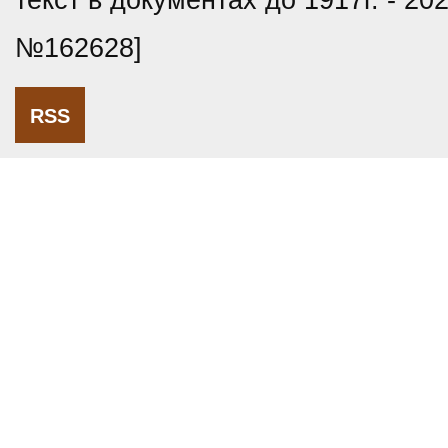
текст в документах до 1917г. - 20
№162628]
RSS