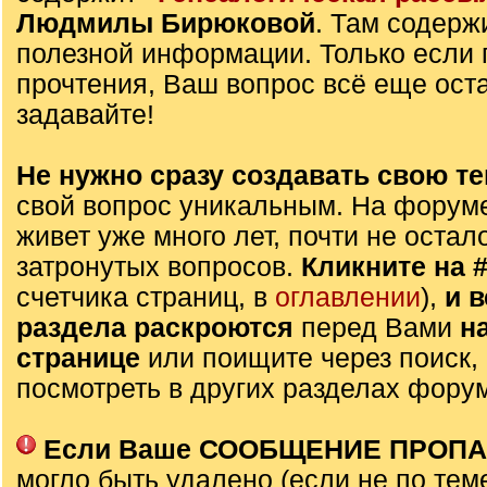
Людмилы Бирюковой
. Там содерж
полезной информации. Только если 
прочтения, Ваш вопрос всё еще оста
задавайте!
Не нужно сразу создавать свою те
свой вопрос уникальным. На форуме
живет уже много лет, почти не остал
затронутых вопросов.
Кликните на 
счетчика страниц, в
оглавлении
),
и 
раздела раскроются
перед Вами
н
странице
или поищите через поиск,
посмотреть в других разделах фору
Если Ваше СООБЩЕНИЕ ПРОП
могло быть удалено (если не по тем