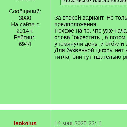
[
Что за число? Или это того же
q
[
]
Сообщений:
/
q
За второй вариант. Но тол
3080
]
предположения.
На сайте с
Похоже на то, что уже нача
2014 г.
слова "окрестить", а потом
Рейтинг:
упомянули день, и отбили 
6944
Для буквенной цифры нет 
титла, они тут тщательно 
leokolus
14 мая 2025 23:11