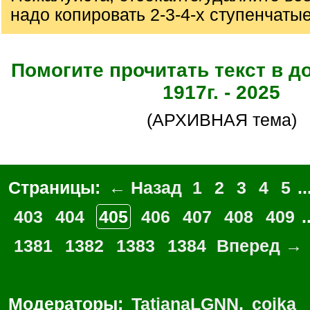
надо копировать 2-3-4-х ступенчаты
Помогите прочитать текст в д
1917г. - 2025
(АРХИВНАЯ тема)
Страницы:
← Назад
1
2
3
4
5
..
403
404
405
406
407
408
409
.
1381
1382
1383
1384
Вперед →
Модераторы:
TatianaLGNN
,
coika