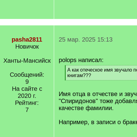
pasha2811
25 мар. 2025 15:13
Новичок
polops написал:
Ханты-Мансийск
[
А как отеческое имя звучало 
Сообщений:
q
книгам???
]
9
[
/
На сайте с
q
Имя отца в отчестве и звуч
2020 г.
]
"Спиридонов" тоже добавл
Рейтинг:
качестве фамилии.
7