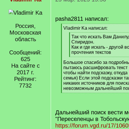
столбце.
Vladimir Ka
25 мар. 2025 15:56
pasha2811 написал:
Россия,
[
Vladimir Ka написал:
Московская
q
[
Так что искать Вам Данилу,
]
область
q
Спиридон.
]
Как и где искать - другой в
Сообщений:
прочтения текстов
[
625
Большое спасибо за подробный
/
На сайте с
пытаюсь расшифровать текст в
q
2017 г.
чтобы найти подсказку, откуд
]