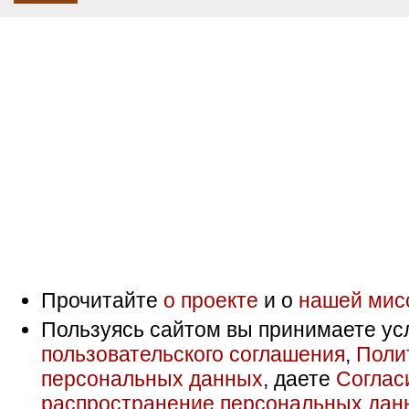
Генеалогия: практика
» Помогите
текст в документах до 1917г. - 20
№162628]
RSS