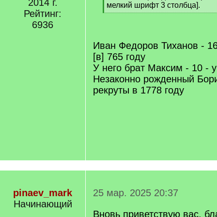
25 мар. 2025 16:10
gorgooz написал:
Москва
[
[Иван] Федоров Тиханов - 16 л
Сообщений:
q
шрифт 3 столбца].
]
2805
У него брат [Макар, Максим, н
написание имени] - 10 лет - ум
На сайте с
Незаконно рожденный Борис - 
2014 г.
мелкий шрифт 3 столбца].
Рейтинг:
[
/
6936
q
]
Иван Федоров Тиханов - 16
[в] 765 году
У него брат Максим - 10 - у
Незаконно рожденный Борис
рекруты в 1778 году