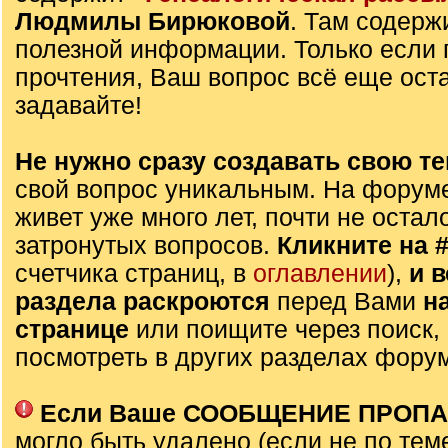
Людмилы Бирюковой
. Там содерж
полезной информации. Только если 
прочтения, Ваш вопрос всё еще оста
задавайте!
Не нужно сразу создавать свою те
свой вопрос уникальным. На форуме
живет уже много лет, почти не остал
затронутых вопросов.
Кликните на 
счетчика страниц, в
оглавлении
),
и 
раздела раскроются
перед Вами
н
странице
или поищите через поиск,
посмотреть в других разделах фору
Если Ваше СООБЩЕНИЕ ПРОП
могло быть удалено (если не по тем