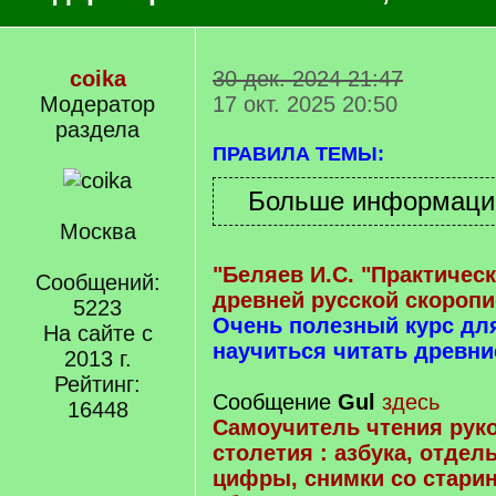
coika
30 дек. 2024 21:47
Модератор
17 окт. 2025 20:50
раздела
ПРАВИЛА ТЕМЫ:
Москва
"Беляев И.С. "Практичес
Сообщений:
древней русской скоропи
5223
Очень полезный курс д
На сайте с
научиться читать древни
2013 г.
Рейтинг:
Сообщение
Gul
здесь
16448
Самоучитель чтения руко
столетия : азбука, отдел
цифры, снимки со стари