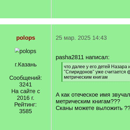
polops
25 мар. 2025 14:43
pasha2811 написал:
г.Казань
[
что далее у его детей Назара
q
"Спиридонов" уже считается 
]
Сообщений:
метрическим книгам
[
3241
/
На сайте с
q
А как отеческое имя звуча
2016 г.
]
метрическим книгам???
Рейтинг:
Сканы можете выложить ??
3585