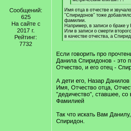
Vladimir Ka
25 мар. 2025 15:30
pasha2811 написал:
Россия,
[
polops написал:
Московская
q
[
А как отеческое имя звуча
]
область
q
метрическим книгам???
]
[
Сообщений:
Имя отца в отчестве и звучало
/
"Спиридонов" тоже добавлялос
q
625
фамилии.
]
На сайте с
Например, в записи о браке у
2017 г.
Или в записи о смерти второг
в качестве отчества, а Спири
Рейтинг:
[
7732
/
q
Если говорить про прочтени
]
Данила Спиридонов - это 
Отчество, и его отец - Спи