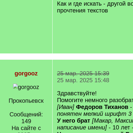
А дети его, Назар Данилов
Имя, Отчество отца, Отчес
"дедичество", ставшее, со
Фамилией
Так что искать Вам Данилу,
Спиридон.
Как и где искать - другой в
прочтения текстов
gorgooz
25 мар. 2025 15:39