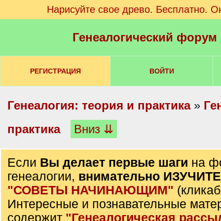
Нарисуйте свое древо. Бесплатно. О
Генеалогический форум
РЕГИСТРАЦИЯ
ВОЙТИ
Генеалогия: теория и практика
»
Ге
практика
Вниз ⇊
Если
Вы делает первые шаги
на ф
генеалогии,
внимательно ИЗУЧИТ
"СОВЕТЫ НАЧИНАЮЩИМ"
(кликаб
Интересные и познавательные мате
содержит
"Генеалогическая рассы