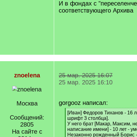
семья) Если этой подсказки та
Рейтинг:
никаких источников для поиска
7732
невозможным дальнейший поис
[
/
q
]
Дальнейший поиск вести м
"Переселенцы в Тобольску
https://forum.vgd.ru/17/106
И в фондах с "переселенч
соответствующего Архива
znoelena
25 мар. 2025 16:07