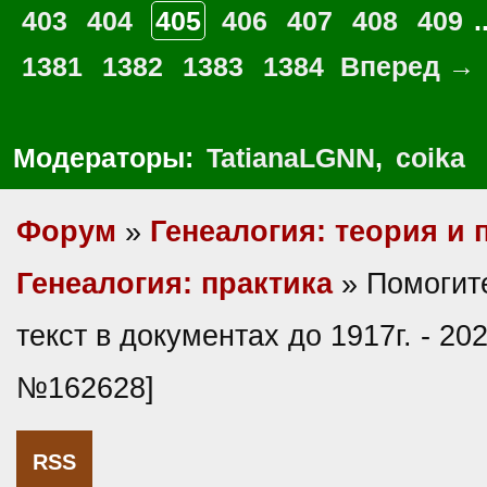
Страницы:
← Назад
1
2
3
4
5
..
403
404
405
406
407
408
409
.
1381
1382
1383
1384
Вперед →
Модераторы:
TatianaLGNN
,
coika
Форум
»
Генеалогия: теория и 