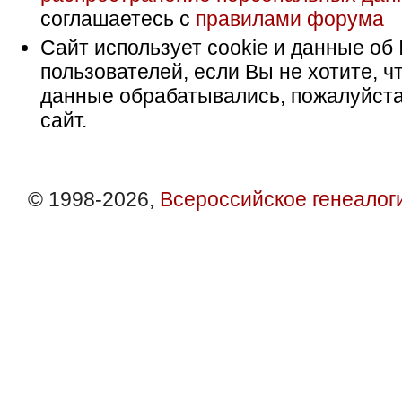
Прочитайте
о проекте
и о
нашей мис
Пользуясь сайтом вы принимаете ус
пользовательского соглашения
,
Поли
персональных данных
, даете
Соглас
распространение персональных дан
соглашаетесь с
правилами форума
Сайт использует cookie и данные об 
пользователей, если Вы не хотите, ч
данные обрабатывались, пожалуйста
сайт.
© 1998-2026,
Всероссийское генеалог