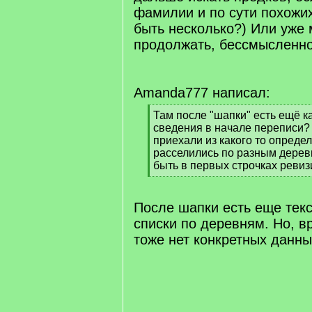
фамилии и по сути похожи
быть несколько?) Или уже 
продолжать, бессмысленн
Amanda777 написал:
[
Там после "шапки" есть ещё к
q
сведения в начале переписи?
]
приехали из какого то опреде
расселились по разным деревн
быть в первых строчках ревиз
[
/
q
После шапки есть еще текс
]
списки по деревням. Но, вр
тоже нет конкретных данны