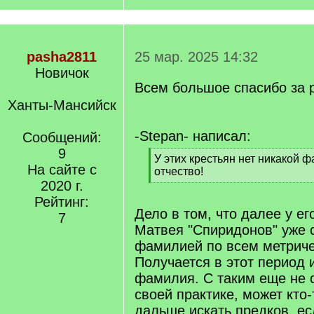
pasha2811
25 мар. 2025 14:32
Новичок
Всем большое спасибо за 
Ханты-Мансийск
-Stepan- написал:
Сообщений:
9
[
У этих крестьян нет никакой 
На сайте с
q
отчество!
]
2020 г.
[
/
Рейтинг:
q
Дело в том, что далее у ег
7
]
Матвея "Спиридонов" уже 
фамилией по всем метриче
Получается в этот период 
фамилия. С таким еще не 
своей практике, может кто-
дальше искать предков, ес