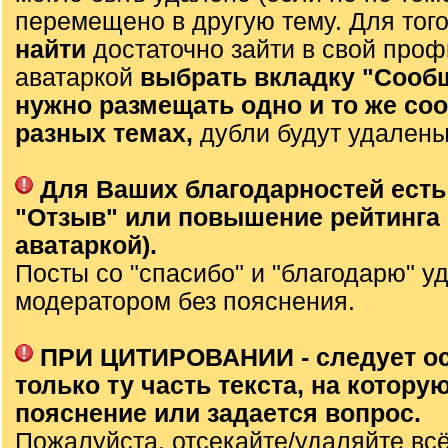
перемещено в другую тему. Для тог
найти
достаточно зайти в свой проф
аватаркой
выбрать вкладку "Сооб
нужно размещать одно и то же со
разных темах,
дубли будут удалены
Для Ваших благодарностей есть
"Отзыв" или повышение рейтинга 
аватаркой).
Посты со "спасибо" и "благодарю" у
модератором без пояснения.
ПРИ ЦИТИРОВАНИИ - следует о
только ту часть текста, на которую
пояснение или задается вопрос.
Пожалуйста, отсекайте/удаляйте вс