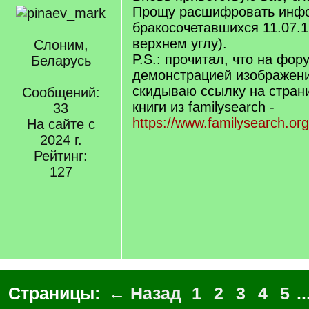
pinaev_mark
25 мар. 2025 20:37
Начинающий
Вновь приветствую вас, бл
Прощу расшифровать инф
бракосочетавшихся 11.07.1
верхнем углу).
Слоним,
P.S.: прочитал, что на фо
Беларусь
демонстрацией изображений
скидываю ссылку на стран
Сообщений:
книги из familysearch -
33
https://www.familysearch.org
На сайте с
2024 г.
Рейтинг:
127