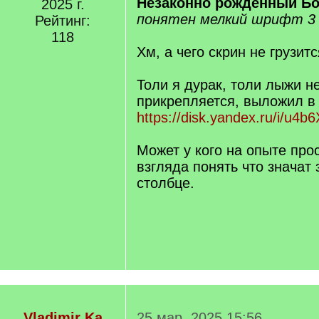
25 мар. 2025 15:48
Здравствуйте!
Помогите немного разобрат
Прокопьевск
[Иван]
Федоров Тиханов
-
понятен мелкий шрифт 3 
Сообщений:
У него брат
[Макар, Макси
149
написание имени]
- 10 лет 
На сайте с
Незаконно рожденный Б
2025 г.
понятен мелкий шрифт 3 
Рейтинг:
118
Хм, а чего скрин не грузится
Толи я дурак, толи лыжи н
прикрепляется, выложил в 
https://disk.yandex.ru/i/u
Может у кого на опыте прос
взгляда понять что значат 